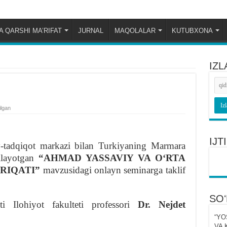
 QARSHI MA’RIFAT
JURNAL
MAQOLALAR
KUTUBXONA
IZL
ilgan
IJ
tadqiqot markazi bilan Turkiyaning Marmara
zilayotgan
“AHMAD YASSAVIY VA OʻRTA
RIQATI”
mavzusidagi onlayn seminarga taklif
SO
i Ilohiyot fakulteti professori
Dr. Nejdet
“YO
VA 