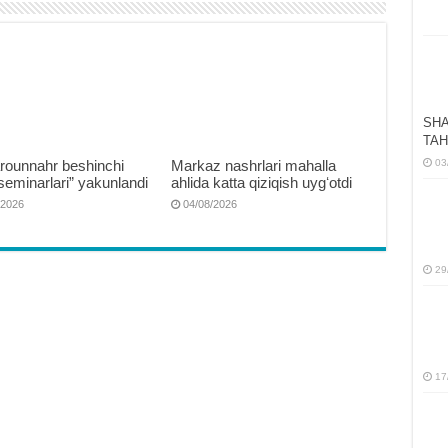
SHA
TAH
rounnahr beshinchi
Markaz nashrlari mahalla
03
seminarlari” yakunlandi
ahlida katta qiziqish uygʻotdi
/2026
04/08/2026
29
17