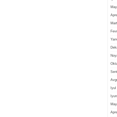
May
Apre
Mar
Fevr
Yan
Dek
Noy
Okt
Sen
Avg
Iyul
Iyun
May
Apre