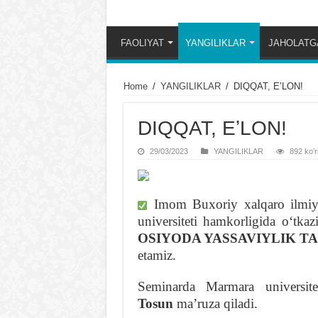
FAOLIYAT
YANGILIKLAR
JAHOLATGA
Home
/
YANGILIKLAR
/
DIQQAT, EʼLON!
DIQQAT, EʼLON!
29/03/2023
YANGILIKLAR
892 koʻr
Imom Buxoriy xalqaro ilmiy-
universiteti hamkorligida oʻtka
OSIYODA YASSAVIYLIK TA
etamiz.
Seminarda Marmara universitet
Tosun
maʼruza qiladi.