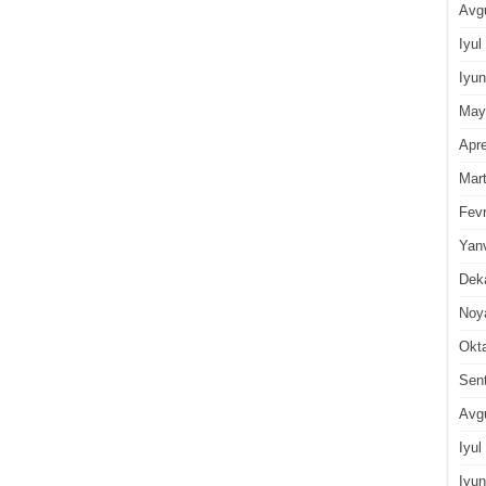
Avg
Iyul
Iyun
May
Apre
Mar
Fevr
Yan
Dek
Noy
Okt
Sen
Avg
Iyul
Iyun