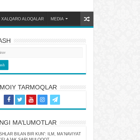
XALQARO ALOQALAR
MEDIA
ASH
TIMOIY TARMOQLAR
ʻNGI MA’LUMOTLAR
SHLAR BILAN BIR KUN”: ILM, MAʼNAVIYAT
KELAJAK SARI MULOQOT