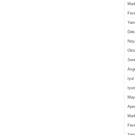
Mar
Fevr
Yan
Dek
Noy
Okt
Sen
Avg
Iyul
Iyun
May
Apre
Mar
Fevr
Yan