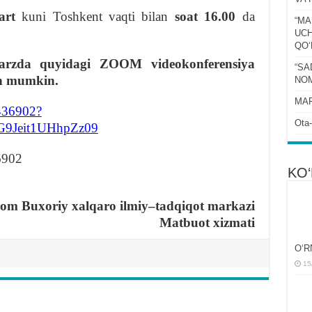
art
kuni Toshkent vaqti bilan
soat 16.00
da
“MA
UCH
QOʻ
tarzda quyidagi ZOOM videokonferensiya
“SA
ish mumkin.
NOM
MAR
8436902?
Ota-
Jeit1UHhpZz09
6902
KO‘
om Buxoriy xalqaro ilmiy
–
tadqiqot markazi
Matbuot xizmati
OʻR
15