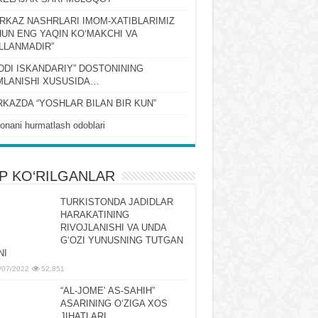
RKAZ NASHRLARI IMOM-XATIBLARIMIZ
UN ENG YAQIN KOʻMAKCHI VA
LLANMADIR”
DDI ISKANDARIY” DOSTONINING
LANISHI XUSUSIDA…
KAZDA “YOSHLAR BILAN BIR KUN”
onani hurmatlash odoblari
P KO‘RILGANLAR
TURKISTONDA JADIDLAR
HARAKATINING
RIVOJLANISHI VA UNDA
GʻOZI YUNUSNING TUTGAN
NI
/07/2022
52,851
“AL-JOMEʼ AS-SAHIH”
ASARINING OʻZIGA XOS
JIHATLARI