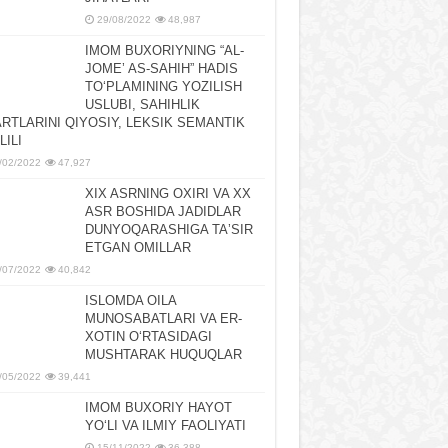
29/08/2022
48,987
IMOM BUXORIYNING “AL-
JOMEʼ AS-SAHIH” HADIS
TOʻPLAMINING YOZILISH
USLUBI, SAHIHLIK
RTLARINI QIYOSIY, LЕKSIK SЕMANTIK
LILI
/02/2022
47,927
XIX ASRNING OXIRI VA XX
ASR BOSHIDA JADIDLAR
DUNYOQARASHIGA TAʼSIR
ETGAN OMILLAR
/07/2022
40,842
ISLOMDA OILA
MUNOSABATLARI VA ER-
XOTIN OʻRTASIDAGI
MUSHTARAK HUQUQLAR
/05/2022
39,441
IMOM BUXORIY HAYOT
YOʻLI VA ILMIY FAOLIYATI
15/11/2022
36,388