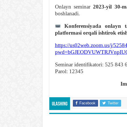
Onlayn seminar
2023-yil 30-m
boshlanadi.
Konferensiyada onlayn 
platformasi orqali ishtirok et
https://us02web.zoom.us/j/525
pwd=bGJEODVUWTRJVnpIUG9
Seminar identifikatori: 525 843 
Parol: 12345
Im
Facebook
Twitter
Ulashing