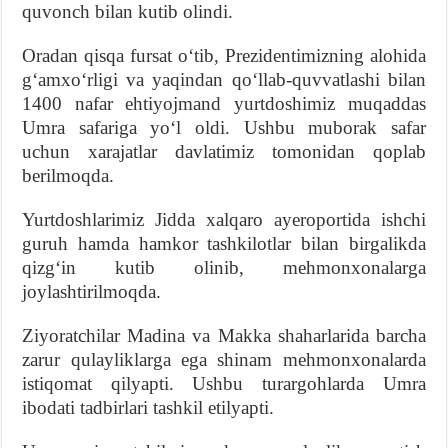
quvonch bilan kutib olindi.
Oradan qisqa fursat oʻtib, Prezidentimizning alohida
gʻamxoʻrligi va yaqindan qoʻllab-quvvatlashi bilan
1400 nafar ehtiyojmand yurtdoshimiz muqaddas
Umra safariga yoʻl oldi. Ushbu muborak safar
uchun xarajatlar davlatimiz tomonidan qoplab
berilmoqda.
Yurtdoshlarimiz Jidda xalqaro ayeroportida ishchi
guruh hamda hamkor tashkilotlar bilan birgalikda
qizgʻin kutib olinib, mehmonxonalarga
joylashtirilmoqda.
Ziyoratchilar Madina va Makka shaharlarida barcha
zarur qulayliklarga ega shinam mehmonxonalarda
istiqomat qilyapti. Ushbu turargohlarda Umra
ibodati tadbirlari tashkil etilyapti.