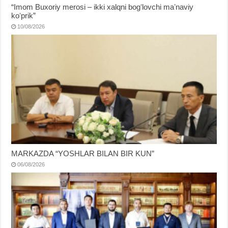
“Imom Buxoriy merosi – ikki xalqni bogʻlovchi maʼnaviy
koʻprik”
10/08/2026
MARKAZDA “YOSHLAR BILAN BIR KUN”
06/08/2026