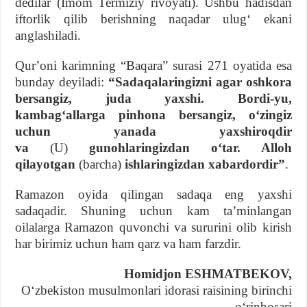
dedilar (Imom Termiziy rivoyati). Ushbu hadisdan
iftorlik qilib berishning naqadar ulugʻ ekani
anglashiladi.
Qurʼoni karimning “Baqara” surasi 271 oyatida esa
bunday deyiladi:
“Sadaqalaringizni agar oshkora
bersangiz, juda yaxshi. Bordi-yu,
kambagʻallarga pinhona bersangiz, oʻzingiz
uchun yanada yaxshiroqdir
va
(U)
gunohlaringizdan oʻtar. Alloh
qilayotgan
(barcha)
ishlaringizdan xabardordir”
.
Ramazon oyida qilingan sadaqa eng yaxshi
sadaqadir. Shuning uchun kam taʼminlangan
oilalarga Ramazon quvonchi va sururini olib kirish
har birimiz uchun ham qarz va ham farzdir.
Homidjon ESHMATBЕKOV,
Oʻzbekiston musulmonlari idorasi raisining birinchi
oʻrinbosari