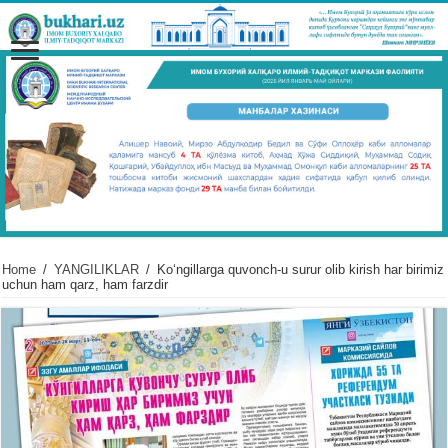
Home
/
YANGILIKLAR
/
Koʻngillarga quvonch-u surur olib kirish har birimiz
uchun ham qarz, ham farzdir