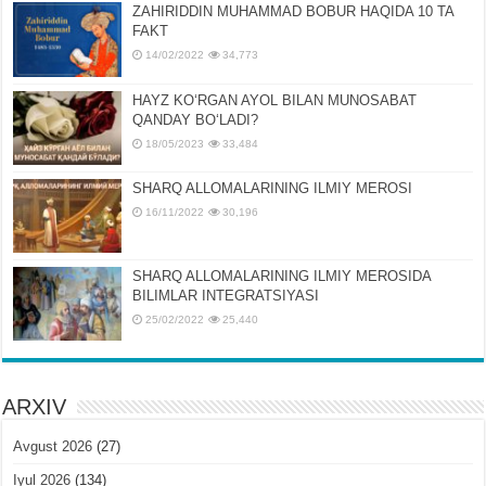
ZAHIRIDDIN MUHAMMAD BOBUR HAQIDA 10 TA
FAKT
14/02/2022
34,773
HAYZ KOʻRGAN AYOL BILAN MUNOSABAT
QANDAY BOʻLADI?
18/05/2023
33,484
SHARQ ALLOMALARINING ILMIY MEROSI
16/11/2022
30,196
SHARQ ALLOMALARINING ILMIY MЕROSIDA
BILIMLAR INTЕGRATSIYASI
25/02/2022
25,440
ARXIV
Avgust 2026
(27)
Iyul 2026
(134)