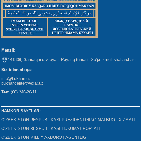
Manzil:
141306, Samarqand viloyati, Payariq tumani, Xo‘ja Ismoil shaharchasi
Biz bilan aloqa:
info@bukhari.uz
bukharicenter
@exat.uz
Тел
: (66) 240-20-11
HAMKOR SAYTLAR:
O‘ZBEKISTON RESPUBLIKASI PREZIDENTINING MATBUOT XIZMATI
O‘ZBEKISTON RESPUBLIKASI HUKUMAT PORTALI
O‘ZBEKISTON MILLIY AXBOROT AGENTLIGI