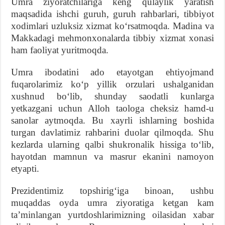
Umra ziyoratchilariga keng qulaylik yaratish
maqsadida ishchi guruh, guruh rahbarlari, tibbiyot
xodimlari uzluksiz xizmat koʻrsatmoqda. Madina va
Makkadagi mehmonxonalarda tibbiy xizmat xonasi
ham faoliyat yuritmoqda.
Umra ibodatini ado etayotgan ehtiyojmand
fuqarolarimiz koʻp yillik orzulari ushalganidan
xushnud boʻlib, shunday saodatli kunlarga
yetkazgani uchun Alloh taologa cheksiz hamd-u
sanolar aytmoqda. Bu xayrli ishlarning boshida
turgan davlatimiz rahbarini duolar qilmoqda. Shu
kezlarda ularning qalbi shukronalik hissiga toʻlib,
hayotdan mamnun va masrur ekanini namoyon
etyapti.
Prezidentimiz topshirigʻiga binoan, ushbu
muqaddas oyda umra ziyoratiga ketgan kam
taʼminlangan yurtdoshlarimizning oilasidan xabar