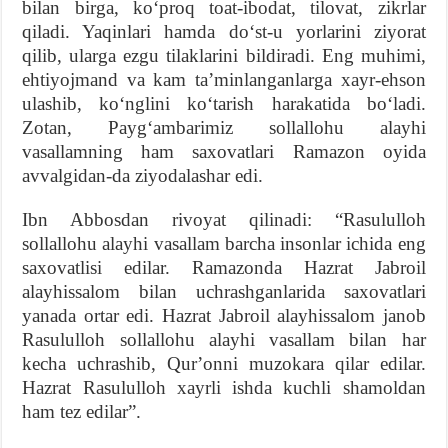
bilan birga, koʻproq toat-ibodat, tilovat, zikrlar
qiladi. Yaqinlari hamda doʻst-u yorlarini ziyorat
qilib, ularga ezgu tilaklarini bildiradi. Eng muhimi,
ehtiyojmand va kam taʼminlanganlarga xayr-ehson
ulashib, koʻnglini koʻtarish harakatida boʻladi.
Zotan, Paygʻambarimiz sollallohu alayhi
vasallamning ham saxovatlari Ramazon oyida
avvalgidan-da ziyodalashar edi.
Ibn Abbosdan rivoyat qilinadi: “Rasululloh
sollallohu alayhi vasallam barcha insonlar ichida eng
saxovatlisi edilar. Ramazonda Hazrat Jabroil
alayhissalom bilan uchrashganlarida saxovatlari
yanada ortar edi. Hazrat Jabroil alayhissalom janob
Rasululloh sollallohu alayhi vasallam bilan har
kecha uchrashib, Qurʼonni muzokara qilar edilar.
Hazrat Rasululloh xayrli ishda kuchli shamoldan
ham tez edilar”.