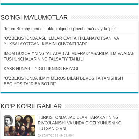
SOʻNGI MA’LUMOTLAR
“Imom Buxoriy merosi – ikki xalqni bogʻlovchi maʼnaviy koʻprik”
“OʻZBEKISTONDA ASL ILMLAR QAYTA TIKLANAYOTGANI VA
YUKSALAYOTGANI KISHINI QUVONTIRADI”
IMOM BUXORIYNING “AL-ADAB AL-MUFRAD” ASARIDA ILM VA ADAB
TUSHUNCHALARINING FALSAFIY TAHLILI
KASB-HUNAR – YIGITLIKNING BEZAGI
“OʻZBEKISTONDA ILMIY MEROS BILAN BEVOSITA TANISHISH
BEQIYOS TAJRIBA BOʻLDI”
KO‘P KO‘RILGANLAR
TURKISTONDA JADIDLAR HARAKATINING
RIVOJLANISHI VA UNDA GʻOZI YUNUSNING
TUTGAN OʻRNI
15/07/2022
52,904