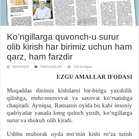
Koʻngillarga quvonch-u surur
olib kirish har birimiz uchun ham
qarz, ham farzdir
28/03/2023
YANGILIKLAR
763 koʻrilgan
EZGU AMALLAR IFODASI
Muqaddas dinimiz kishilarni bir-biriga yaxshilik
qilishga, mehr-muruvvat va saxovat koʻrsatishga
chaqiradi. Ayniqsa, Ramazon oyida bu kabi insoniy
qadriyatlar yanada keng quloch yozib, koʻngillarga
surur va shukuh olib kiradi.
Ushbu muborak oyda moʻmin kishi roʻza tutish