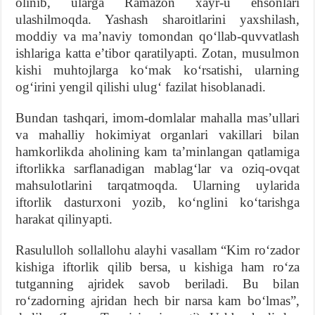
olinib, ularga Ramazon xayr-u ehsonlari
ulashilmoqda. Yashash sharoitlarini yaxshilash,
moddiy va maʼnaviy tomondan qoʻllab-quvvatlash
ishlariga katta eʼtibor qaratilyapti. Zotan, musulmon
kishi muhtojlarga koʻmak koʻrsatishi, ularning
ogʻirini yengil qilishi ulugʻ fazilat hisoblanadi.
Bundan tashqari, imom-domlalar mahalla masʼullari
va mahalliy hokimiyat organlari vakillari bilan
hamkorlikda aholining kam taʼminlangan qatlamiga
iftorlikka sarflanadigan mablagʻlar va oziq-ovqat
mahsulotlarini tarqatmoqda. Ularning uylarida
iftorlik dasturxoni yozib, koʻnglini koʻtarishga
harakat qilinyapti.
Rasululloh sollallohu alayhi vasallam “Kim roʻzador
kishiga iftorlik qilib bersa, u kishiga ham roʻza
tutganning ajridek savob beriladi. Bu bilan
roʻzadorning ajridan hech bir narsa kam boʻlmas”,