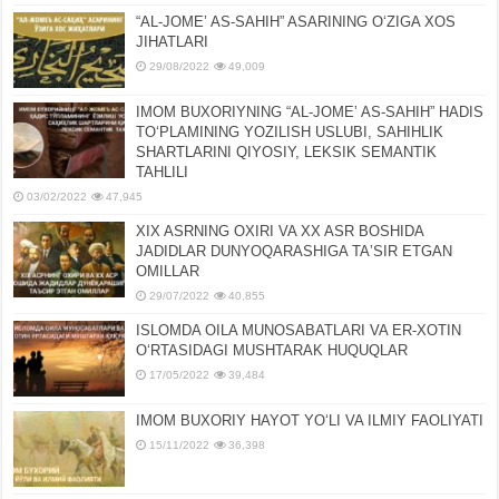
“AL-JOMEʼ AS-SAHIH” ASARINING OʻZIGA XOS
JIHATLARI
29/08/2022
49,009
IMOM BUXORIYNING “AL-JOMEʼ AS-SAHIH” HADIS
TOʻPLAMINING YOZILISH USLUBI, SAHIHLIK
SHARTLARINI QIYOSIY, LЕKSIK SЕMANTIK
TAHLILI
03/02/2022
47,945
XIX ASRNING OXIRI VA XX ASR BOSHIDA
JADIDLAR DUNYOQARASHIGA TAʼSIR ETGAN
OMILLAR
29/07/2022
40,855
ISLOMDA OILA MUNOSABATLARI VA ER-XOTIN
OʻRTASIDAGI MUSHTARAK HUQUQLAR
17/05/2022
39,484
IMOM BUXORIY HAYOT YOʻLI VA ILMIY FAOLIYATI
15/11/2022
36,398