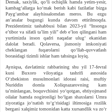
Demak, saxiylik, qoʻli ochiqlik hamda yetim-yesir,
kambagʻallarga koʻmak berish kabi fazilatlar bizga
Paygʻambar alayhissalomdan meros. Bu ezgu
anʼanalar bugungi kunda davom ettirilmoqda.
Prezidentimiz tashabbusi bilan 2023-yil “Insonga
eʼtibor va sifatli taʼlim yili” deb eʼlon qilingani ham
yurtimizda inson qadri naqadar ulugʻ ekanidan
dalolat beradi. Qolaversa, jismoniy imkoniyati
cheklangan fuqarolarni qoʻllab-quvvatlash
borasidagi tizimli ishlar ham tahsinga loyiq.
Ayniqsa, davlatimiz rahbarining shu yil 17-fevral
kuni Buxoro viloyatiga tashrifi asnosida
Oʻzbekiston musulmonlari idorasi raisi, muftiy
Nuriddin domla Xoliqnazarovning kam
taʼminlangan, boquvchisini yoʻqotgan, ehtiyojmand
oilalar hamda nogironligi boʻlgan shaxslarni Umra
ziyoratiga joʻnatish toʻgʻrisidagi iltimosiga rozilik
bergani xalqimiz tomonidan katta xursandlik va zoʻr