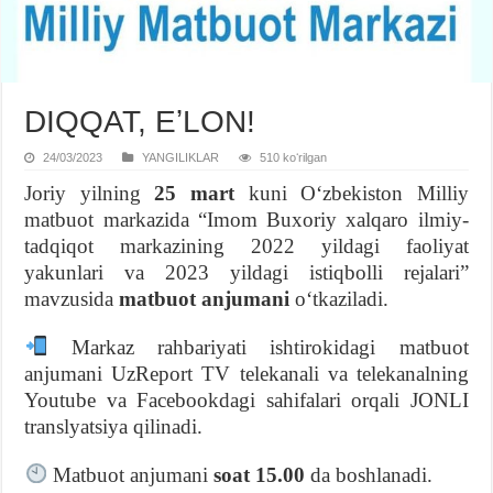
DIQQAT, EʼLON!
24/03/2023
YANGILIKLAR
510 koʻrilgan
Joriy yilning
25 mart
kuni Oʻzbekiston Milliy
matbuot markazida “Imom Buxoriy xalqaro ilmiy-
tadqiqot markazining 2022 yildagi faoliyat
yakunlari va 2023 yildagi istiqbolli rejalari”
mavzusida
matbuot anjumani
oʻtkaziladi.
Markaz rahbariyati ishtirokidagi matbuot
anjumani UzReport TV telekanali va telekanalning
Youtube va Facebookdagi sahifalari orqali JONLI
translyatsiya qilinadi.
Matbuot anjumani
soat 15.00
da boshlanadi.