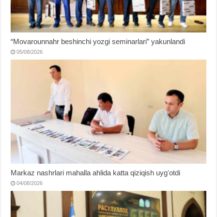
“Movarounnahr beshinchi yozgi seminarlari” yakunlandi
05/08/2026
Markaz nashrlari mahalla ahlida katta qiziqish uygʻotdi
04/08/2026