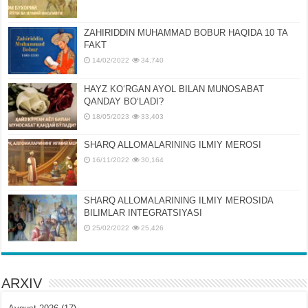
ZAHIRIDDIN MUHAMMAD BOBUR HAQIDA 10 TA
FAKT
14/02/2022
34,740
HAYZ KOʻRGAN AYOL BILAN MUNOSABAT
QANDAY BOʻLADI?
18/05/2023
33,403
SHARQ ALLOMALARINING ILMIY MEROSI
16/11/2022
30,164
SHARQ ALLOMALARINING ILMIY MЕROSIDA
BILIMLAR INTЕGRATSIYASI
25/02/2022
25,426
ARXIV