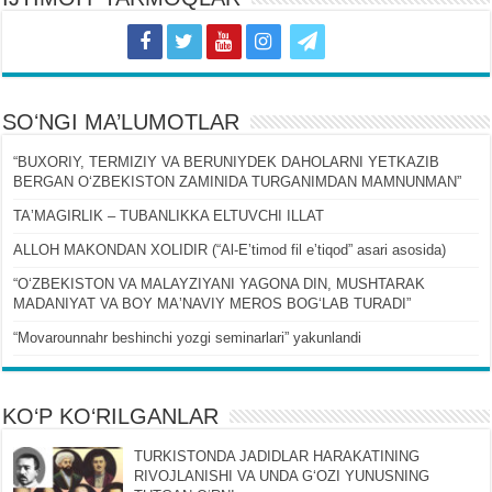
SOʻNGI MA’LUMOTLAR
“BUXORIY, TERMIZIY VA BERUNIYDEK DAHOLARNI YETKAZIB
BERGAN OʻZBEKISTON ZAMINIDA TURGANIMDAN MAMNUNMAN”
TAʼMAGIRLIK – TUBANLIKKA ELTUVCHI ILLAT
ALLOH MAKONDAN XOLIDIR (“Al-Eʼtimod fil eʼtiqod” asari asosida)
“OʻZBEKISTON VA MALAYZIYANI YAGONA DIN, MUSHTARAK
MADANIYAT VA BOY MAʼNAVIY MEROS BOGʻLAB TURADI”
“Movarounnahr beshinchi yozgi seminarlari” yakunlandi
KO‘P KO‘RILGANLAR
TURKISTONDA JADIDLAR HARAKATINING
RIVOJLANISHI VA UNDA GʻOZI YUNUSNING