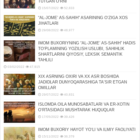
TUTGAN OʻRNI
15/07/2022
52,833
“AL-JOMEʼ AS-SAHIH” ASARINING OʻZIGA XOS
JIHATLARI
29/08/2022
48,977
IMOM BUXORIYNING “AL-JOMEʼ AS-SAHIH” HADIS
TOʻPLAMINING YOZILISH USLUBI, SAHIHLIK
SHARTLARINI QIYOSIY, LЕKSIK SЕMANTIK
TAHLILI
03/02/2022
47,915
XIX ASRNING OXIRI VA XX ASR BOSHIDA
JADIDLAR DUNYOQARASHIGA TAʼSIR ETGAN
OMILLAR
29/07/2022
40,831
ISLOMDA OILA MUNOSABATLARI VA ER-XOTIN
OʻRTASIDAGI MUSHTARAK HUQUQLAR
17/05/2022
39,426
IMOM BUXORIY HAYOT YOʻLI VA ILMIY FAOLIYATI
15/11/2022
36,379