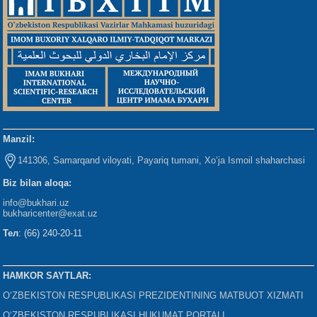
Manzil:
141306, Samarqand viloyati, Payariq tumani, Xo‘ja Ismoil shaharchasi
Biz bilan aloqa:
info@bukhari.uz
bukharicenter
@exat.uz
Тел
: (66) 240-20-11
HAMKOR SAYTLAR:
O‘ZBEKISTON RESPUBLIKASI PREZIDENTINING MATBUOT XIZMATI
O‘ZBEKISTON RESPUBLIKASI HUKUMAT PORTALI