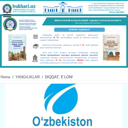
Home
/
YANGILIKLAR
/
DIQQAT, EʼLON!