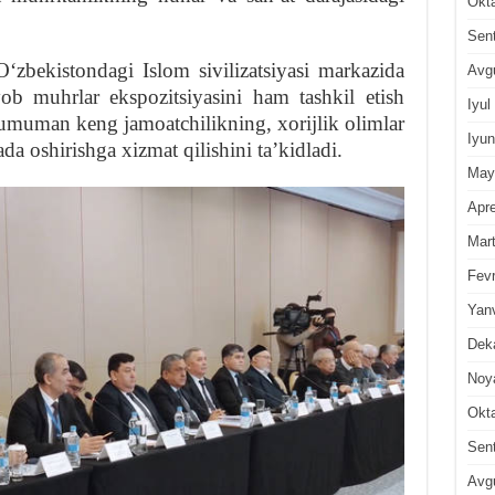
Okt
Sen
ʻzbekistondagi Islom sivilizatsiyasi markazida
Avg
b muhrlar ekspozitsiyasini ham tashkil etish
Iyul
 umuman keng jamoatchilikning, xorijlik olimlar
Iyun
da oshirishga xizmat qilishini taʼkidladi.
May
Apre
Mar
Fevr
Yan
Dek
Noy
Okt
Sen
Avg