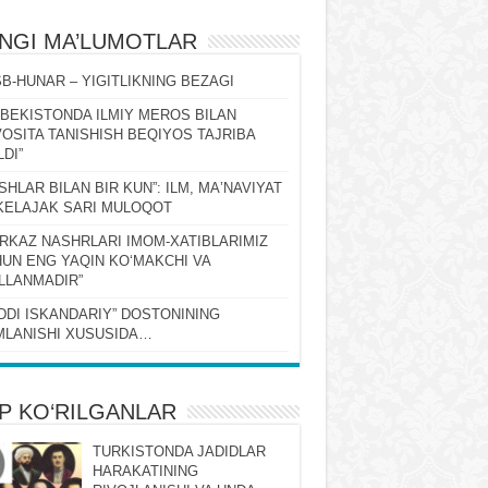
ʻNGI MA’LUMOTLAR
B-HUNAR – YIGITLIKNING BEZAGI
ZBEKISTONDA ILMIY MEROS BILAN
OSITA TANISHISH BEQIYOS TAJRIBA
LDI”
SHLAR BILAN BIR KUN”: ILM, MAʼNAVIYAT
KELAJAK SARI MULOQOT
RKAZ NASHRLARI IMOM-XATIBLARIMIZ
UN ENG YAQIN KOʻMAKCHI VA
LLANMADIR”
DDI ISKANDARIY” DOSTONINING
LANISHI XUSUSIDA…
P KO‘RILGANLAR
TURKISTONDA JADIDLAR
HARAKATINING