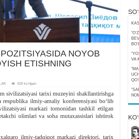
SO
KAS
“Oʻ
BEV
BOʻ
POZITSIYASIDA NOYOB
“YO
VA 
YISH ETISHNING
“MA
UCH
QOʻ
LAR
828 koʻrilgan
“SA
sivilizatsiyasi tarixi muzeyini shakllantirishga
NOM
 respublika ilmiy-amaliy konferensiyasi boʻlib
ilizatsiyasi markazi tomonidan tashkil etilgan
kchi olimlari va soha mutaxassislari ishtirok
KO‘
lqaro ilmiy-tadqiqot markazi direktori, tarix