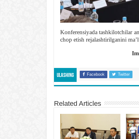
Konferensiyada tashkilotchilar a
chop etish rejalashtirilganini maʼ
Im
Facebook
Twitter
Ulashing
Related Articles