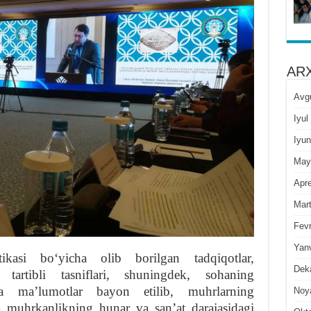
ARX
Avg
Iyul
Iyun
May
Apre
Mar
Fevr
Yan
ikasi boʻyicha olib borilgan tadqiqotlar,
Dek
 tartibli tasniflari, shuningdek, sohaning
ida maʼlumotlar bayon etilib, muhrlarning
Noy
 muhrkanlikning hunar va sanʼat darajasidagi