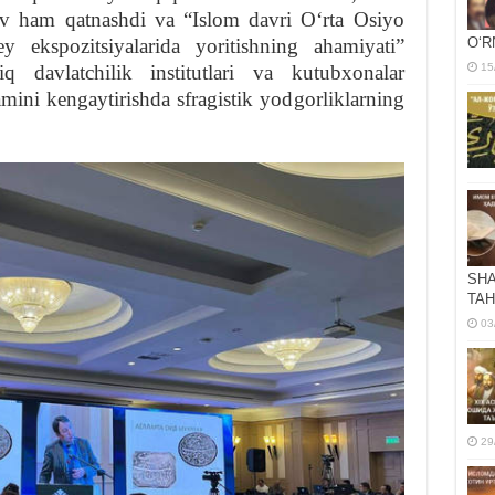
ov ham qatnashdi va “Islom davri Oʻrta Osiyo
ey ekspozitsiyalarida yoritishning ahamiyati”
OʻR
 davlatchilik institutlari va kutubxonalar
15
amini kengaytirishda sfragistik yodgorliklarning
SHA
TAH
03
29