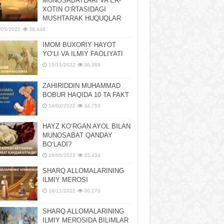
MUNOSABATLARI VA ER-
XOTIN OʻRTASIDAGI
MUSHTARAK HUQUQLAR
/05/2022
39,446
IMOM BUXORIY HAYOT
YOʻLI VA ILMIY FAOLIYATI
15/11/2022
36,388
ZAHIRIDDIN MUHAMMAD
BOBUR HAQIDA 10 TA FAKT
14/02/2022
34,753
HAYZ KOʻRGAN AYOL BILAN
MUNOSABAT QANDAY
BOʻLADI?
18/05/2023
33,434
SHARQ ALLOMALARINING
ILMIY MEROSI
16/11/2022
30,170
SHARQ ALLOMALARINING
ILMIY MЕROSIDA BILIMLAR