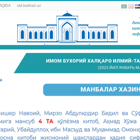
AQIDA
old.bukhari.uz