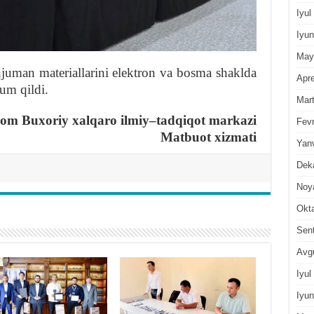
Iyul
Iyun
May
njuman materiallarini elektron va bosma shaklda
Apre
lum qildi.
Mar
om Buxoriy xalqaro ilmiy
–
tadqiqot markazi
Fevr
Matbuot xizmati
Yan
Dek
Noy
Okt
Sen
Avg
Iyul
Iyun