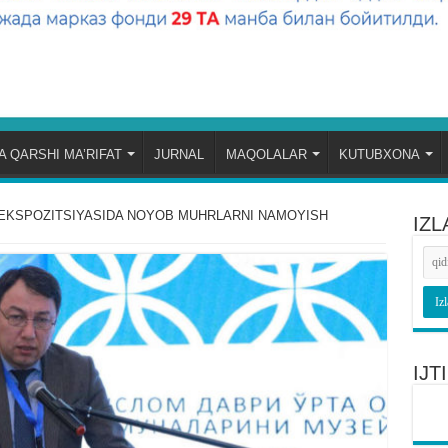
 QARSHI MA’RIFAT
JURNAL
MAQOLALAR
KUTUBXONA
EKSPOZITSIYASIDA NOYOB MUHRLARNI NAMOYISH
IZL
IJ