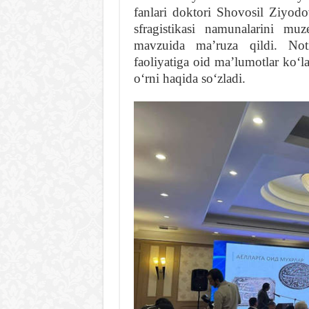
fanlari doktori Shovosil Ziyod
sfragistikasi namunalarini muz
mavzuida maʼruza qildi. Notiq
faoliyatiga oid maʼlumotlar koʻl
oʻrni haqida soʻzladi.