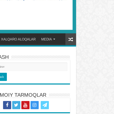
XALQARO ALOQALAR
MEDIA
ASH
TIMOIY TARMOQLAR