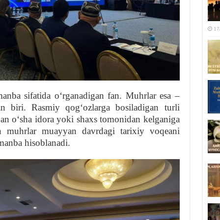
17
manba sifatida oʻrganadigan fan. Muhrlar esa –
dan biri. Rasmiy qogʻozlarga bosiladigan turli
nan oʻsha idora yoki shaxs tomonidan kelganiga
n muhrlar muayyan davrdagi tarixiy voqeani
manba hisoblanadi.