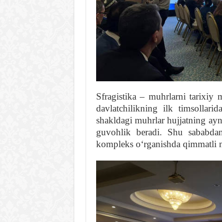
Sfragistika – muhrlarni tarixiy 
davlatchilikning ilk timsollari
shakldagi muhrlar hujjatning ay
guvohlik beradi. Shu sababda
kompleks oʻrganishda qimmatli 