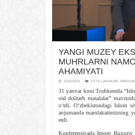
YANGI MUZЕY EKS
MUHRLARNI NAMO
AHAMIYATI
31/01/2023
FOTO LAVHALAR
,
YANGILIK
31 yanvar kuni Toshkentda “Islom 
oid dolzarb masalalar” mavzuida
oʻtdi. Oʻzbekistondagi Islom siv
anjumanda mamlakatimizning yeta
etdi.
Konferensiyada Imom Buxoriy xa