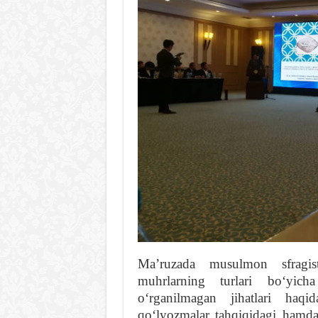
Maʼruzada musulmon sfragist
muhrlarning turlari boʻyicha
oʻrganilmagan jihatlari haq
qoʻlyozmalar tahqiqidagi hamda