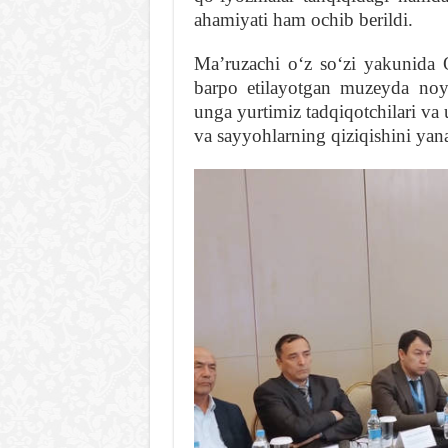
ahamiyati ham ochib berildi.
Maʼruzachi oʻz soʻzi yakunida O
barpo etilayotgan muzeyda noyo
unga yurtimiz tadqiqotchilari va
va sayyohlarning qiziqishini yana