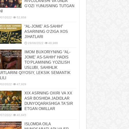
RIVOJLANISHI VA UNDA
GʻOZI YUNUSNING TUTGAN
NI
/07/2022
52,858
“AL-JOMEʼ AS-SAHIH”
ASARINING OʻZIGA XOS
JIHATLARI
29/08/2022
48,988
IMOM BUXORIYNING “AL-
JOMEʼ AS-SAHIH” HADIS
TOʻPLAMINING YOZILISH
USLUBI, SAHIHLIK
RTLARINI QIYOSIY, LЕKSIK SЕMANTIK
LILI
/02/2022
47,929
XIX ASRNING OXIRI VA XX
ASR BOSHIDA JADIDLAR
DUNYOQARASHIGA TAʼSIR
ETGAN OMILLAR
/07/2022
40,845
ISLOMDA OILA