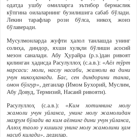
одатда ушбу омилларга эътибор бермаслик
кўпгина оилаларнинг бузилишига сабаб бўлади.
Лекин тарафлар рози бўлса, никоҳ жоиз
бўлаверади.
Мусулмонларда жуфти ҳалол танлашда унинг
солиҳа, диндор, яхши хулқли бўлиши асосий
мезон саналади. Абу Ҳурайра (р.з.)дан ривоят
қилинган ҳадисда Расулуллоҳ (с.а.в.):
«Аёл тўрт
нарсаси: моли, наслу насаби, жамоли ва дини
учун никоҳланади. Бас, сен диндорини танла,
омон бўлгур»,
деганлар (Имом Бухорий, Муслим,
Абу Довуд, Термизий, Насаий ривояти).
Расулуллоҳ (с.а.в.):
«Ким хотиннинг молу
жамоли учун уйланса, унинг молу жамолидан
маҳрум бўлади ва ким аёлнинг дини учун уйланса,
Аллоҳ таоло у кишига унинг молу жамолини ҳам
насиб қилади»,
дедилар.