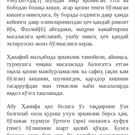
«Муҳит»да[5] шундай зикр қилинган: Ота ва
бободан бошқа киши, агар қизни тенги бўлмаган
кишига никоҳласа, бу борада олдинги давр ҳамда
кейинги давр олимларимиздан ҳеч қандай ривоят
йўқ. Фазлий[6] айтадики, маҳрни камайтириш
масаласига қиёсланиб, ушбу никоҳ ҳеч қандай
эътирозсиз жоиз бўлмаслиги керак.
Ҳанафий мазҳабида эркинлик тамойили, айниқса,
турмушга чиқиш масаласида балоғатга етган
оқила қизни мажбурламаслик ва сафиҳ (ақли кам
бўлган) кишини, шунингдек, қарздор кишини
тасарруфдан ман этмаслик каби масалаларда
яққол кўзга ташланади.
Абу Ҳанифа қиз болага ўз тақдирини ўзи
белгилаб оила қуриш учун эркинлик берса ҳам,
бўлажак турмуш ўртоғи (эри) оиласига куфув
(тенг) бўлишини шарт қилиб қўяди. Бунга