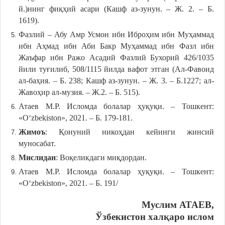
й.)нинг фиқҳий асари (Кашф аз-зунун. – Ж. 2. – Б.
1619).
Фазлий – Абу Амр Усмон ибн Иброҳим ибн Муҳаммад
ибн Аҳмад ибн Аби Бакр Муҳаммад ибн Фазл ибн
Жаъфар ибн Ражо Асадий Фазлий Бухорий 426/1035
йили туғилиб, 508/1115 йилда вафот этган (Ал-Фавоид
ал-баҳия. – Б. 238; Кашф аз-зунун. – Ж. 3. – Б.1227; ал-
Жавоҳир ал-музия. – Ж.2. – Б. 515).
Атаев М.Р. Исломда болалар ҳуқуқи. – Тошкент:
«O‘zbekiston», 2021. – Б. 179-181.
Жимоъ
: Қонуний никоҳдан кейинги жинсий
муносабат.
Мислидан
: Воқеликдаги миқдордан.
Атаев М.Р. Исломда болалар ҳуқуқи. – Тошкент:
«O‘zbekiston», 2021. – Б. 191/
Муслим АТАЕВ,
Ўзбекистон халқаро ислом