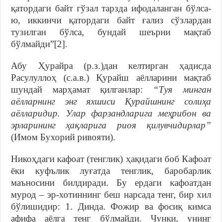
қатордаги байт гўзал тарзда ифодаланган бўлса-
ю, иккинчи қатордаги байт ғализ сўзлардан
тузилган бўлса, бундай шеърни мақтаб
бўлмайди”[2].
Абу Ҳурайра (р.з.)дан келтирган ҳадисда
Расулуллоҳ (с.а.в.) Қурайш аёлларини мақтаб
шундай марҳамат қилганлар:
“Туя минган
аёлларнинг энг яхшиси Қурайшнинг солиҳа
аёлларидир. Улар фарзандларига меҳрибон ва
эрларининг ҳақларига риоя қилувчидирлар”
(Имом Бухорий ривояти).
Никоҳдаги кафоат (тенглик) ҳақидаги боб Кафоат
ёки куфълик луғатда тенглик, баробарлик
маъносини билдиради. Бу ердаги кафоатдан
мурод – эр-хотиннинг беш нарсада тенг, бир хил
бўлишидир: 1. Динда. Фожир ва фосиқ кимса
афифа аёлга тенг бўлмайди. Чунки, унинг