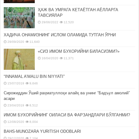
ҲАЖ ВА УМРАГА КЕТАЁТГАН АЁЛЛАРГА
ТАВСИЯЛАР
29/06/2022
12,520
ХАДИЧА ОНАМИЗНИНГ ИСЛОМ ОЛАМИДА ТУТГАН ЎРНИ
29/09/2020
11,640
«СИЗ ИМОМ БУХОРИЙНИ БИЛАСИЗМИ?»
16/04/2020
11,371
“INNAMAL A’MALU BIN NIYYATI”
15/07/2019
9,646
Сирожиддин Ўший раҳматуллоҳи алайҳ ва унинг “Бадъул амолий”
асари
23/04/2019
8,512
ИМОМ БУХОРИЙНИНГ ОИЛАСИ ВА ФАРЗАНДЛАРИ БЎЛГАНМИ?
12/08/2020
8,004
BAHS-MUNOZARA YURITISH ODOBLARI
29/12/2020
7,104