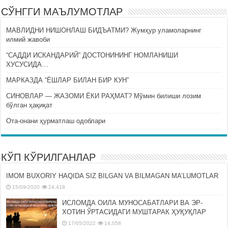
СЎНГГИ МАЪЛУМОТЛАР
МАВЛИДНИ НИШОНЛАШ БИДЪАТМИ? Жумҳур уламоларнинг
илмий жавоби
“САДДИ ИСКАНДАРИЙ” ДОСТОНИНИНГ НОМЛАНИШИ
ХУСУСИДА…
МАРКАЗДА “ЁШЛАР БИЛАН БИР КУН”
СИНОВЛАР — ЖАЗОМИ ЁКИ РАҲМАТ? Мўмин билиши лозим
бўлган ҳақиқат
Ота-онани ҳурматлаш одоблари
КЎП КЎРИЛГАНЛАР
IMOM BUXORIY HAQIDA SIZ BILGAN VA BILMAGAN MA’LUMOTLAR
15/09/2020
24,418
ИСЛОМДА ОИЛА МУНОСАБАТЛАРИ ВА ЭР-
ХОТИН ЎРТАСИДАГИ МУШТАРАК ҲУҚУҚЛАР
17/05/2022
14,058