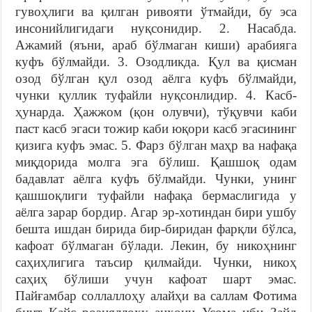
гувоҳлиги ва қилган ривояти ўтмайди, бу эса
инсонийлигидаги нуқсонидир. 2. Насабда.
Ажамий (яъни, араб бўлмаган киши) арабияга
куфъ бўлмайди. 3. Озодликда. Қул ва қисман
озод бўлган қул озод аёлга куфъ бўлмайди,
чунки қуллик туфайли нуқсонлидир. 4. Касб-
ҳунарда. Ҳажжом (қон олувчи), тўқувчи каби
паст касб эгаси тожир каби юқори касб эгасининг
қизига куфъ эмас. 5. Фарз бўлган маҳр ва нафақа
миқдорида молга эга бўлиш. Қашшоқ одам
бадавлат аёлга куфъ бўлмайди. Чунки, унинг
қашшоқлиги туфайли нафақа бермаслигида у
аёлга зарар бордир. Агар эр-хотиндан бири ушбу
бешта ишдан бирида бир-биридан фарқли бўлса,
кафоат бўлмаган бўлади. Лекин, бу никоҳнинг
саҳиҳлигига таъсир қилмайди. Чунки, никоҳ
саҳиҳ бўлиши учун кафоат шарт эмас.
Пайғамбар соллаллоҳу алайҳи ва саллам Фотима