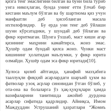
қизга тенг эмаслигини билган ва буни била туриб
унга никоҳлаган, бунда унинг етти ўлчаб бир
кесгани маълум бўлган ва бу шартнома қиз учун
манфаатли деб ҳисобланган масала
ихтилофлидир. Бу ерда уни тенг деб ўйлаши
шуни кўрсатадики, у шундай деб ўйлаган ва
фикр юритмаган. Шунга ўхшаб, маст киши агар
қизининг маҳрини камайтирса, жоиз эмас.
Ҳушёр одам бундай қилса жоиз. Чунки маст
кишининг ҳолатидан маълумки, у фикр юрита
олмайди. Ҳушёр одам эса фикр юритади[10].
Хулоса қилиб айтганда, ҳанафий мазҳабига
тааллуқли фиқҳий асарлардаги шаръий ҳукм ва
фатволар узоқ асрлар синовидан ўтган бўлиб, у
ота-она ва болаларга ўз ҳақ-ҳуқуқлари ҳамда
вазифаларини танитишда ажойиб дурдона
асарлар сифатида қадрлидир. Айниқса, Имом
Маждуддин Уструшаний ҳазратлари “Жомиъ