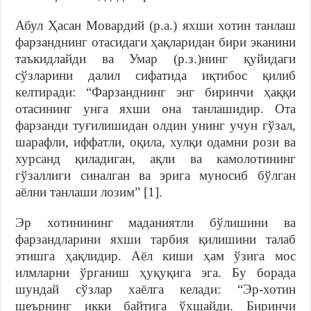
Абул Ҳасан Мовардий (р.а.) яхши хотин танлаш
фарзанднинг отасидаги ҳақларидан бири эканини
таъкидлайди ва Умар (р.з.)нинг қуйидаги
сўзларини далил сифатида иқтибос қилиб
келтиради: “Фарзанднинг энг биринчи ҳаққи
отасининг унга яхши она танлашидир. Ота
фарзанди туғилишидан олдин унинг учун гўзал,
шарафли, иффатли, оқила, хулқи одамни рози ва
хурсанд қиладиган, ақли ва камолотининг
гўзаллиги синалган ва эрига муносиб бўлган
аёлни танлаши лозим” [1].
Эр хотинининг маданиятли бўлишини ва
фарзандларини яхши тарбия қилишини талаб
этишга ҳақлидир. Аёл киши ҳам ўзига мос
илмларни ўрганиш ҳуқуқига эга. Бу борада
шундай сўзлар хаёлга келади: “Эр-хотин
шеърнинг икки байтига ўхшайди. Биринчи