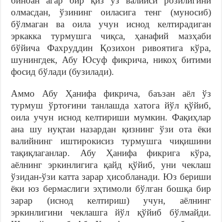
биноан агар бир қиз ўз валийси розилигини
олмасдан, ўзининг оиласига тенг (муносиб)
бўлмаган ва оила учун иснод келтирадиган
эркакка турмушга чиқса, ҳанафий мазҳаби
бўйича Фахруддин Қозихон ривоятига кўра,
шунингдек, Абу Юсуф фикрича, никоҳ битими
фосид бўлади (бузилади).
Аммо Абу Ҳанифа фикрича, баъзан аёл ўз
турмуш ўртоғини танлашда хатога йўл қўйиб,
оила учун иснод келтириши мумкин. Фақиҳлар
ана шу нуқтаи назардан қизнинг ўзи ота ёки
валийнинг иштирокисиз турмушга чиқишини
тақиқлаганлар. Абу Ҳанифа фикрига кўра,
аёлнинг эркинлигига қайд қўйиб, уни чеклаш
ўзидан-ўзи катта зарар ҳисобланади. Юз бериши
ёки юз бермаслиги эҳтимоли бўлган бошқа бир
зарар (иснод келтириш) учун, аёлнинг
эркинлигини чеклашга йўл қўйиб бўлмайди.