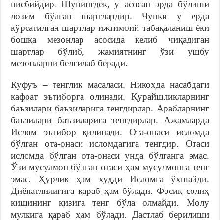
нисбийдир. Шунингдек, у асосан эрда бўлиши
лозим бўлган шартлардир. Чунки у ерда
кўрсатилган шартлар ижтимоий табақаланиш ёки
бошқа мезонлар асосида келиб чиқадиган
шартлар бўлиб, жамиятнинг ўзи ушбу
мезонларни белгилаб беради.
Куфуъ – тенглик масаласи. Никоҳда насабдаги
кафоат эътиборга олинади. Қурайшликларнинг
баъзилари баъзиларига тенгдирлар. Арабларнинг
баъзилари баъзиларига тенгдирлар. Ажамларда
Ислом эътибор қилинади. Ота-онаси исломда
бўлган ота-онаси исломдагига тенгдир. Отаси
исломда бўлган ота-онаси унда бўлганга эмас.
Ўзи мусулмон бўлган отаси ҳам мусулмонга тенг
эмас. Ҳурлик ҳам худди Исломга ўхшайди.
Диёнатлилигига қараб ҳам бўлади. Фосиқ солиҳ
кишининг қизига тенг бўла олмайди. Молу
мулкига қараб ҳам бўлади. Дастлаб берилиши