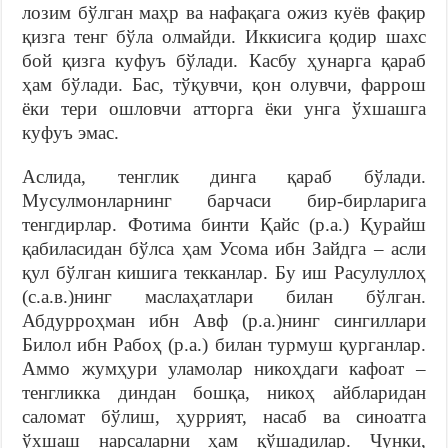
лозим бўлган маҳр ва нафақага ожиз куёв фақир
қизга тенг бўла олмайди. Иккисига қодир шахс
бой қизга куфуъ бўлади. Касбу ҳунарга қараб
ҳам бўлади. Бас, тўқувчи, қон олувчи, фаррош
ёки тери ошловчи атторга ёки унга ўхшашга
куфуъ эмас.
Аслида, тенглик динга қараб бўлади.
Мусулмонларнинг барчаси бир-бирларига
тенгдирлар. Фотима бинти Қайс (р.а.) Қурайш
қабиласидан бўлса ҳам Усома ибн Зайдга – асли
қул бўлган кишига текканлар. Бу иш Расулуллоҳ
(с.а.в.)нинг маслаҳатлари билан бўлган.
Абдурроҳман ибн Авф (р.а.)нинг сингиллари
Билол ибн Рабоҳ (р.а.) билан турмуш қурганлар.
Аммо жумҳури уламолар никоҳдаги кафоат –
тенгликка диндан бошқа, никоҳ айбларидан
саломат бўлиш, ҳуррият, насаб ва синоатга
ўхшаш нарсаларни ҳам қўшадилар. Чунки,