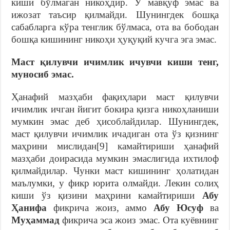
киши бўлмаган никоҳдир. У мавқуф эмас ва
ижозат таъсир қилмайди. Шунингдек бошқа
сабабларга кўра тенглик бўлмаса, ота ва бободан
бошқа кишининг никоҳи ҳуқуқий кучга эга эмас.
Маст қилувчи ичимлик ичувчи киши тенг,
муносиб эмас.
Ҳанафий мазҳаби фақиҳлари маст қилувчи
ичимлик ичган йигит бокира қизга никоҳланиши
мумкин эмас деб ҳисоблайдилар. Шунингдек,
маст қилувчи ичимлик ичадиган ота ўз қизнинг
маҳрини мислидан[9] камайтириши ҳанафий
мазҳаби доирасида мумкин эмаслигида ихтилоф
қилмайдилар. Чунки маст кишининг ҳолатидан
маълумки, у фикр юрита олмайди. Лекин солиҳ
киши ўз қизини маҳрини камайтириши
Абу
Ҳанифа
фикрича жоиз, аммо
Абу Юсуф
ва
Муҳаммад
фикрича эса жоиз эмас. Ота куёвнинг