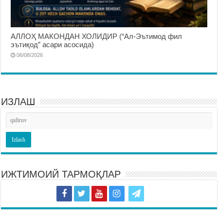
АЛЛОҲ МАКОНДАН ХОЛИДИР (“Ал-Эътимод фил
эътиқод” асари асосида)
06/08/2026
ИЗЛАШ
ИЖТИМОИЙ ТАРМОҚЛАР