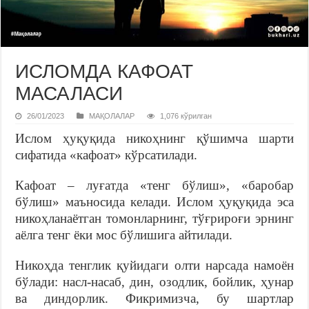
ИСЛОМДА КАФОАТ
МАСАЛАСИ
26/01/2023
МАҚОЛАЛАР
1,076 кўрилган
Ислом ҳуқуқида никоҳнинг қўшимча шарти
сифатида «кафоат» кўрсатилади.
Кафоат – луғатда «тенг бўлиш», «баробар
бўлиш» маъносида келади. Ислом ҳуқуқида эса
никоҳланаётган томонларнинг, тўғрироғи эрнинг
аёлга тенг ёки мос бўлишига айтилади.
Никоҳда тенглик қуйидаги олти нарсада намоён
бўлади: насл­-насаб, дин, озодлик, бойлик, ҳунар
ва диндорлик. Фикримизча, бу шартлар