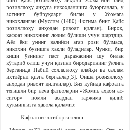
бинт Қайс розияллоҳу анҳони Усома ибн Зайд
розияллоҳу анҳуга никоҳланишга буюрганлар, у
зотнинг буйруқлари билан у Усомага
никоҳланган (Муслим (1480) Фотима бинт Қайс
розияллоҳу анҳодан ривоят қилган). Бироқ,
кафоат никоҳнинг лозим бўлиши учун шартдир.
Аёл ёки унинг валийси агар рози бўлмаса,
никоҳни бузишга ҳақли бўладилар. Чунки, бир
киши ўзининг паст даражасини шу билан
кўтариб олиш учун қизини биродарининг ўғлига
берганида Набий соллаллоҳу алайҳи ва саллам
ихтиёрни қизга берганлар[3]. Оиша розияллоҳу
анҳодан ривоят қилганлар). Биз қуйида кафоатга
тегишли бир неча фатволарни «Жомиъ аҳком ас-
сиғор» номли асардан таржима қилиб
ҳукмингизга ҳавола қиламиз:
Кафоатни эътиборга олиш