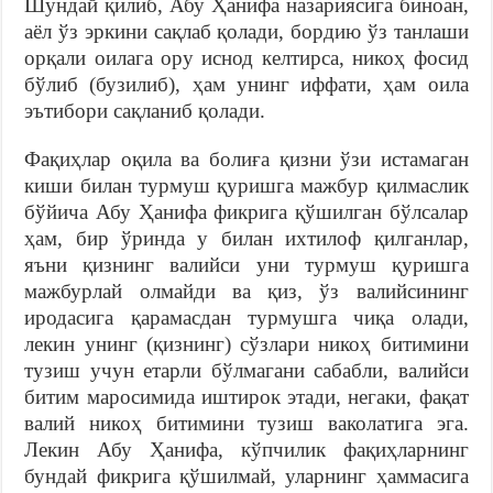
Шундай қилиб, Абу Ҳанифа назариясига биноан,
аёл ўз эркини сақлаб қолади, борди­ю ўз танлаши
орқали оилага ору иснод келтирса, никоҳ фосид
бўлиб (бузилиб), ҳам унинг иффати, ҳам оила
эътибори сақланиб қолади.
Фақиҳлар оқила ва болиға қизни ўзи истамаган
киши билан турмуш қуришга мажбур қилмаслик
бўйича Абу Ҳанифа фикрига қўшилган бўлсалар
ҳам, бир ўринда у билан ихтилоф қилганлар,
яъни қизнинг валийси уни турмуш қуришга
мажбурлай олмайди ва қиз, ўз валийсининг
иродасига қарамасдан турмушга чиқа олади,
лекин унинг (қизнинг) сўзлари никоҳ битимини
тузиш учун етарли бўлмагани сабабли, валийси
битим маросимида иштирок этади, негаки, фақат
валий никоҳ битимини тузиш ваколатига эга.
Лекин Абу Ҳанифа, кўпчилик фақиҳларнинг
бундай фикрига қўшилмай, уларнинг ҳаммасига