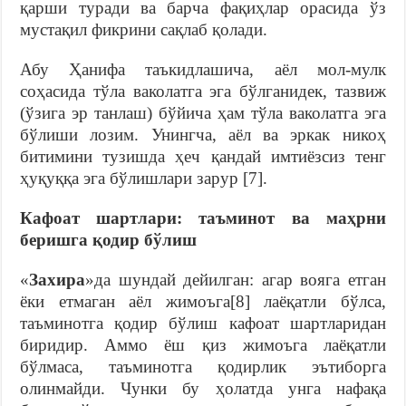
қарши туради ва барча фақиҳлар орасида ўз
мустақил фикрини сақлаб қолади.
Абу Ҳанифа таъкидлашича, аёл мол-мулк
соҳасида тўла ваколатга эга бўлганидек, тазвиж
(ўзига эр танлаш) бўйича ҳам тўла ваколатга эга
бўлиши лозим. Унингча, аёл ва эркак никоҳ
битимини тузишда ҳеч қандай имтиёзсиз тенг
ҳуқуққа эга бўлишлари зарур [7].
Кафоат шартлари: таъминот ва маҳрни
беришга қодир бўлиш
«
Захира
»да шундай дейилган: агар вояга етган
ёки етмаган аёл жимоъга[8] лаёқатли бўлса,
таъминотга қодир бўлиш кафоат шартларидан
биридир. Аммо ёш қиз жимоъга лаёқатли
бўлмаса, таъминотга қодирлик эътиборга
олинмайди. Чунки бу ҳолатда унга нафақа