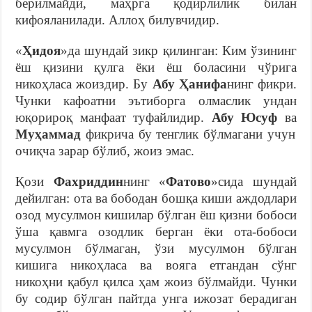
берилмайди, маҳрга қодирлилик билан
кифояланилади. Аллоҳ билувчидир.
«
Ҳидоя
»да шундай зикр қилинган: Ким ўзининг
ёш қизини қулга ёки ёш боласини чўрига
никоҳласа жоиздир. Бу
Абу Ҳанифа
нинг фикри.
Чунки кафоатни эътиборга олмаслик ундан
юқорироқ манфаат туфайлидир.
Абу Юсуф
ва
Муҳаммад
фикрича бу тенглик бўлмагани учун
очиқча зарар бўлиб, жоиз эмас.
Қози
Фахриддин
нинг «
Фатово
»сида шундай
дейилган: ота ва бободан бошқа киши аждодлари
озод мусулмон кишилар бўлган ёш қизни бобоси
ўша қавмга озодлик берган ёки ота-бобоси
мусулмон бўлмаган, ўзи мусулмон бўлган
кишига никоҳласа ва вояга етгандан сўнг
никоҳни қабул қилса ҳам жоиз бўлмайди. Чунки
бу содир бўлган пайтда унга ижозат берадиган