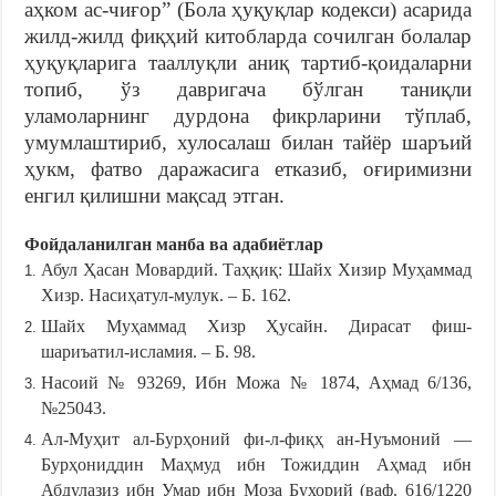
аҳком ас-чиғор” (Бола ҳуқуқлар кодекси) асарида
жилд-жилд фиқҳий китобларда сочилган болалар
ҳуқуқларига тааллуқли аниқ тартиб-қоидаларни
топиб, ўз давригача бўлган таниқли
уламоларнинг дурдона фикрларини тўплаб,
умумлаштириб, хулосалаш билан тайёр шаръий
ҳукм, фатво даражасига етказиб, оғиримизни
енгил қилишни мақсад этган.
Фойдаланилган манба ва адабиётлар
Абул Ҳасан Мовардий. Таҳқиқ: Шайх Хизир Муҳаммад
Хизр. Насиҳатул-мулук. – Б. 162.
Шайх Муҳаммад Хизр Ҳусайн. Дирасат фиш-
шариъатил-исламия. – Б. 98.
Насоий № 93269, Ибн Можа № 1874, Аҳмад 6/136,
№25043.
Ал-Муҳит ал-Бурҳоний фи-л-фиқҳ ан-Нуъмоний —
Бурҳониддин Маҳмуд ибн Тожиддин Аҳмад ибн
Абдулазиз ибн Умар ибн Моза Бухорий (ваф. 616/1220