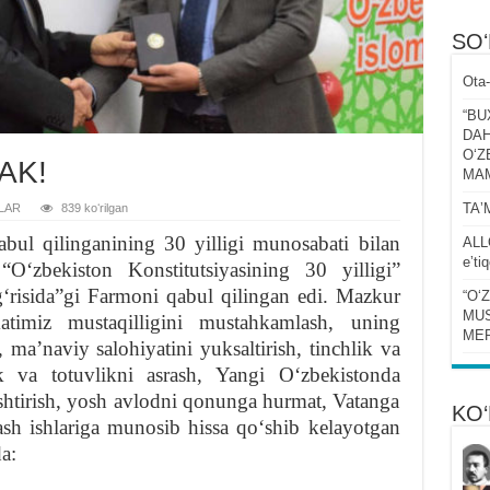
SO
Ota-
“BU
DAH
OʻZ
AK!
MA
TAʼ
LAR
839 koʻrilgan
ul qilinganining 30 yilligi munosabati bilan
ALL
eʼti
“Oʻzbekiston Konstitutsiyasining 30 yilligi”
oʻgʻrisida”gi Farmoni qabul qilingan edi. Mazkur
“Oʻ
MUS
atimiz mustaqilligini mustahkamlash, uning
MER
y, maʼnaviy salohiyatini yuksaltirish, tinchlik va
lik va totuvlikni asrash, Yangi Oʻzbekistonda
shtirish, yosh avlodni qonunga hurmat, Vatanga
KO‘
ash ishlariga munosib hissa qoʻshib kelayotgan
a: