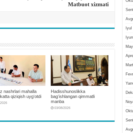
Okt
Matbuot xizmati
Sen
Avg
Iyul
Iyun
May
Apre
Mar
Fevr
Yan
 nashrlari mahalla
Hadisshunoslikka
Dek
 katta qiziqish uygʻotdi
bagʻishlangan qimmatli
manba
Noy
/2026
03/08/2026
Okt
Sen
Avg