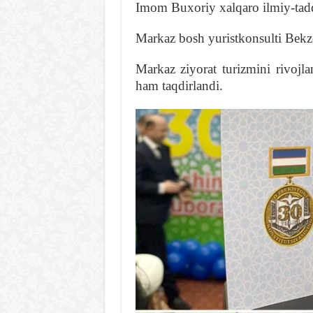
Imom Buxoriy xalqaro ilmiy-tadq
Markaz bosh yuristkonsulti Bek
Markaz ziyorat turizmini rivojl
ham taqdirlandi.