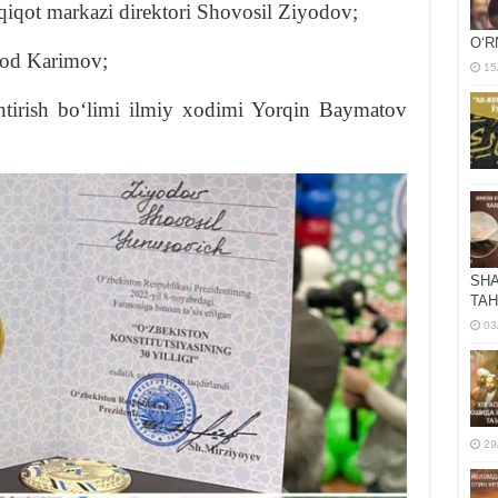
iqot markazi direktori Shovosil Ziyodov;
OʻR
zod Karimov;
15
antirish boʻlimi ilmiy xodimi Yorqin Baymatov
SHA
TAH
03
29