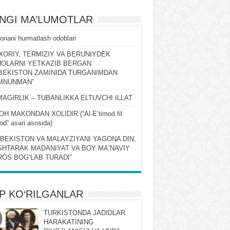
ʻNGI MA’LUMOTLAR
onani hurmatlash odoblari
XORIY, TERMIZIY VA BERUNIYDEK
OLARNI YETKAZIB BERGAN
BEKISTON ZAMINIDA TURGANIMDAN
MNUNMAN”
MAGIRLIK – TUBANLIKKA ELTUVCHI ILLAT
OH MAKONDAN XOLIDIR (“Al-Eʼtimod fil
qod” asari asosida)
ZBEKISTON VA MALAYZIYANI YAGONA DIN,
HTARAK MADANIYAT VA BOY MAʼNAVIY
OS BOGʻLAB TURADI”
P KO‘RILGANLAR
TURKISTONDA JADIDLAR
HARAKATINING