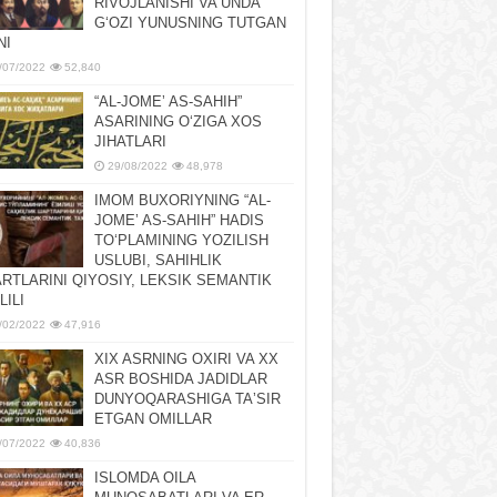
RIVOJLANISHI VA UNDA
GʻOZI YUNUSNING TUTGAN
NI
/07/2022
52,840
“AL-JOMEʼ AS-SAHIH”
ASARINING OʻZIGA XOS
JIHATLARI
29/08/2022
48,978
IMOM BUXORIYNING “AL-
JOMEʼ AS-SAHIH” HADIS
TOʻPLAMINING YOZILISH
USLUBI, SAHIHLIK
RTLARINI QIYOSIY, LЕKSIK SЕMANTIK
LILI
/02/2022
47,916
XIX ASRNING OXIRI VA XX
ASR BOSHIDA JADIDLAR
DUNYOQARASHIGA TAʼSIR
ETGAN OMILLAR
/07/2022
40,836
ISLOMDA OILA