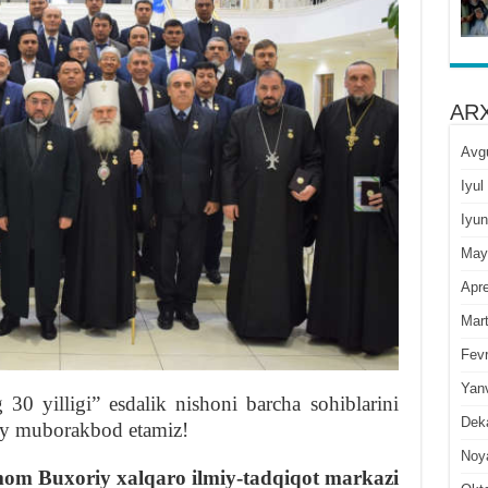
ARX
Avg
Iyul
Iyun
May
Apre
Mar
Fevr
Yan
 30 yilligi” esdalik nishoni barcha sohiblarini
Dek
y muborakbod etamiz!
Noy
om Buxoriy xalqaro ilmiy-tadqiqot markazi