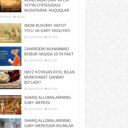
MUNOSABATLARI VA ER-
XOTIN OʻRTASIDAGI
MUSHTARAK HUQUQLAR
/05/2022
39,427
IMOM BUXORIY HAYOT
YOʻLI VA ILMIY FAOLIYATI
15/11/2022
36,382
ZAHIRIDDIN MUHAMMAD
BOBUR HAQIDA 10 TA FAKT
14/02/2022
34,742
HAYZ KOʻRGAN AYOL BILAN
MUNOSABAT QANDAY
BOʻLADI?
18/05/2023
33,409
SHARQ ALLOMALARINING
ILMIY MEROSI
16/11/2022
30,164
SHARQ ALLOMALARINING
ILMIY MЕROSIDA BILIMLAR