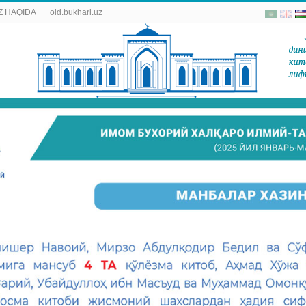
 HAQIDA
old.bukhari.uz