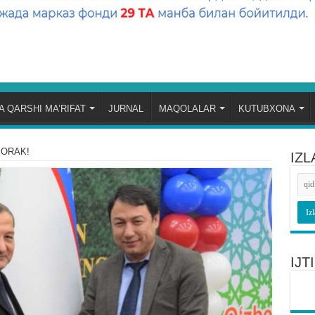
 QARSHI MA’RIFAT
JURNAL
MAQOLALAR
KUTUBXONA
ORAK!
IZL
IJ