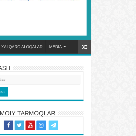
XALQARO ALOQALAR
MEDIA
ASH
TIMOIY TARMOQLAR