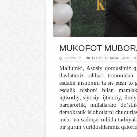
MUKOFOT MUBOR
06/12/2022
FOTO LAVHALAR
,
YANGILIK
Maʼlumki, Asosiy qomusimiz qab
davlatimiz rahbari tomonidan 
esdalik nishonini taʼsis etish t
esdalik nishoni bilan mamlak
iqtisodiy, siyosiy, ijtimoiy, ilmi
barqarorlik, millatlararo doʻst
demokratik islohotlarni chuqurla
mehr va sadoqat ruhida tarbiyal
bir guruh yurtdoshlarimiz qatorid