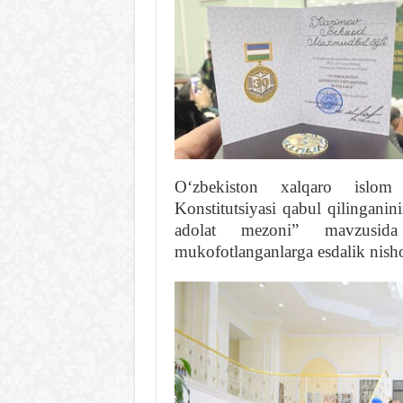
Oʻzbekiston xalqaro islom 
Konstitutsiyasi qabul qilingani
adolat mezoni” mavzusida 
mukofotlanganlarga esdalik nishonl