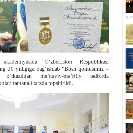
17
akademiyasida Oʻzbekiston Respublikasi
ning 30 yilligiga bagʻishlab “Bosh qomusimiz –
oʻtkazilgan maʼnaviy-maʼrifiy tadbirda
ari tantanali tarzda topshirildi.