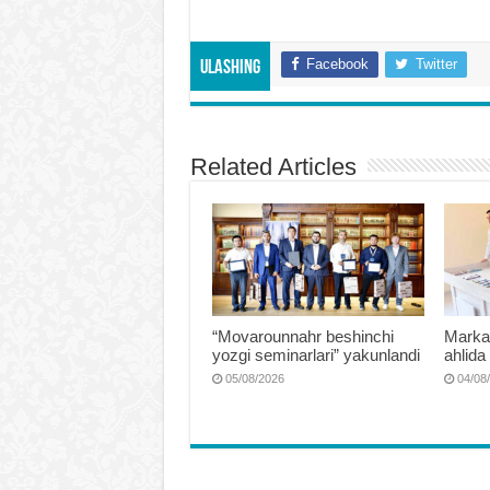
Facebook
Twitter
Ulashing
Related Articles
“Movarounnahr beshinchi
Markaz
yozgi seminarlari” yakunlandi
ahlida
05/08/2026
04/08