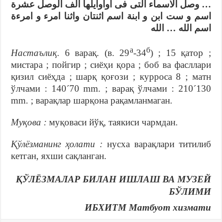
… وصل الاسماء التى فى اواوايلها الف الوصل عشرة
اسم و ست ابن و ابنة اسم اثنتان واثنا امرء و امرءة
اسم الله … الله
а
б
Настаълиқ
. 6 варақ. (в. 29
-34
) ; 15 қатор ;
мистара ; пойгир ; сиёҳи қора ; боб ва фасллари
қизил сиёҳда ; шарқ қоғози ; курроса 8 ; матн
ўлчами : 140´70 mm. ; варақ ўлчами : 210´130
mm. ; варақлар шарқона рақамланмаган.
Муқова :
муқоваси йўқ, таякиси чармдан.
Қўлёзманинг ҳолати :
нусха варақлари титилиб
кетган, яхши сақланган.
ҚЎЛЁЗМАЛАР БИЛАН ИШЛАШ ВА МУЗЕЙ
БЎЛИМИ
ИБХИТМ Матбуот хизмати