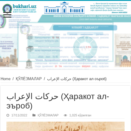
Home
/
ҚЎЛЁЗМАЛАР
/
حركات الإعراب (Ҳаракот ал-эъроб)
حركات الإعراب (Ҳаракот ал-
эъроб)
17/11/2022
ҚЎЛЁЗМАЛАР
1,025 кўрилган