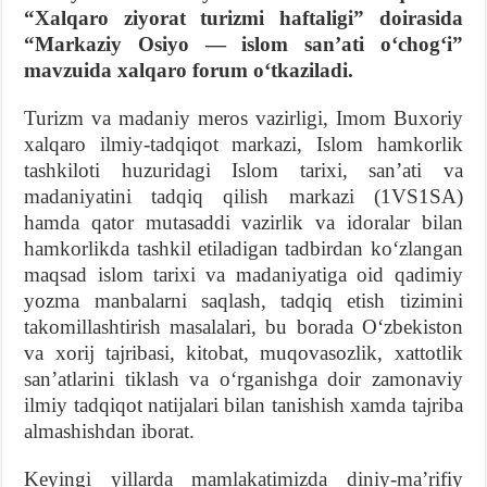
“Xalqaro ziyorat turizmi haftaligi” doirasida
“Markaziy Osiyo — islom sanʼati oʻchogʻi”
mavzuida xalqaro forum oʻtkaziladi.
Turizm va madaniy meros vazirligi, Imom Buxoriy
xalqaro ilmiy-tadqiqot markazi, Islom hamkorlik
tashkiloti huzuridagi Islom tarixi, sanʼati va
madaniyatini tadqiq qilish markazi (1VS1SA)
hamda qator mutasaddi vazirlik va idoralar bilan
hamkorlikda tashkil etiladigan tadbirdan koʻzlangan
maqsad islom tarixi va madaniyatiga oid qadimiy
yozma manbalarni saqlash, tadqiq etish tizimini
takomillashtirish masalalari, bu borada Oʻzbekiston
va xorij tajribasi, kitobat, muqovasozlik, xattotlik
sanʼatlarini tiklash va oʻrganishga doir zamonaviy
ilmiy tadqiqot natijalari bilan tanishish xamda tajriba
almashishdan iborat.
Keyingi yillarda mamlakatimizda diniy-maʼrifiy