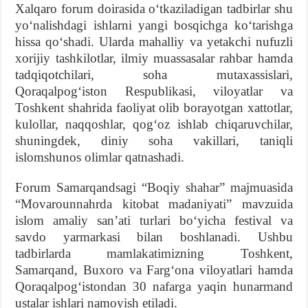
Xalqaro forum doirasida oʻtkaziladigan tadbirlar shu
yoʻnalishdagi ishlarni yangi bosqichga koʻtarishga
hissa qoʻshadi. Ularda mahalliy va yetakchi nufuzli
xorijiy tashkilotlar, ilmiy muassasalar rahbar hamda
tadqiqotchilari, soha mutaxassislari,
Qoraqalpogʻiston Respublikasi, viloyatlar va
Toshkent shahrida faoliyat olib borayotgan xattotlar,
kulollar, naqqoshlar, qogʻoz ishlab chiqaruvchilar,
shuningdek, diniy soha vakillari, taniqli
islomshunos olimlar qatnashadi.
Forum Samarqandsagi “Boqiy shahar” majmuasida
“Movarounnahrda kitobat madaniyati” mavzuida
islom amaliy sanʼati turlari boʻyicha festival va
savdo yarmarkasi bilan boshlanadi. Ushbu
tadbirlarda mamlakatimizning Toshkent,
Samarqand, Buxoro va Fargʻona viloyatlari hamda
Qoraqalpogʻistondan 30 nafarga yaqin hunarmand
ustalar ishlari namoyish etiladi.