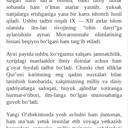
singari nafis sanʼat bobida, balki diniy ilmlar
sohasida ham oʻlmas asarlar yaratib, yuksak
natijalarga erishganiga yana bir karra ishonch hosil
qiladi. Ushbu tadbir orqali IX — XII asrlar islom
olamida ilm-fan rivojining “oltin davri”ga
aylanishida aynan Movarounnahr olimlarining
hissasi beqiyos boʻlgani ham targʻib etiladi.
Ayni paytda ushbu koʻrgazma xalqaro jamoatchilik,
xorijdagi manfaatdor ilmiy doiralar uchun ham
gʻoyat foydali tadbir boʻladi. Chunki chet elliklar
Qurʼoni karimning eng qadim nusxalari bilan
tanishish barobarida, xalqimizning milliy va diniy
qadriyatlarga sadoqati, buyuk ajdodlar xotirasiga
hurmat-eʼtibori, ilm-fanga boʻlgan munosabatiga
guvoh boʻladi.
Yangi Oʻzbekistonda yosh avlodni ham jismonan,
ham maʼnan yetuk insonlar etib voyaga yetkazish