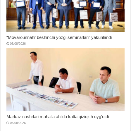
“Movarounnahr beshinchi yozgi seminarlari” yakunlandi
05/08/2026
Markaz nashrlari mahalla ahlida katta qiziqish uygʻotdi
04/08/2026