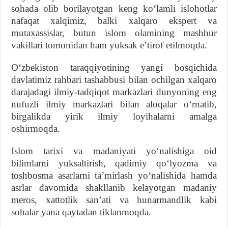
sohada olib borilayotgan keng koʻlamli islohotlar
nafaqat xalqimiz, balki xalqaro ekspert va
mutaxassislar, butun islom olamining mashhur
vakillari tomonidan ham yuksak eʼtirof etilmoqda.
Oʻzbekiston taraqqiyotining yangi bosqichida
davlatimiz rahbari tashabbusi bilan ochilgan xalqaro
darajadagi ilmiy-tadqiqot markazlari dunyoning eng
nufuzli ilmiy markazlari bilan aloqalar oʻrnatib,
birgalikda yirik ilmiy loyihalarni amalga
oshirmoqda.
Islom tarixi va madaniyati yoʻnalishiga oid
bilimlarni yuksaltirish, qadimiy qoʻlyozma va
toshbosma asarlarni taʼmirlash yoʻnalishida hamda
asrlar davomida shakllanib kelayotgan madaniy
meros, xattotlik sanʼati va hunarmandlik kabi
sohalar yana qaytadan tiklanmoqda.