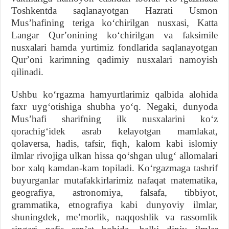
Toshkentda saqlanayotgan Hazrati Usmon
Musʼhafining teriga koʻchirilgan nusxasi, Katta
Langar Qurʼonining koʻchirilgan va faksimile
nusxalari hamda yurtimiz fondlarida saqlanayotgan
Qurʼoni karimning qadimiy nusxalari namoyish
qilinadi.
Ushbu koʻrgazma hamyurtlarimiz qalbida alohida
faxr uygʻotishiga shubha yoʻq. Negaki, dunyoda
Musʼhafi sharifning ilk nusxalarini koʻz
qorachigʻidek asrab kelayotgan mamlakat,
qolaversa, hadis, tafsir, fiqh, kalom kabi islomiy
ilmlar rivojiga ulkan hissa qoʻshgan ulugʻ allomalari
bor xalq kamdan-kam topiladi. Koʻrgazmaga tashrif
buyurganlar mutafakkirlarimiz nafaqat matematika,
geografiya, astronomiya, falsafa, tibbiyot,
grammatika, etnografiya kabi dunyoviy ilmlar,
shuningdek, meʼmorlik, naqqoshlik va rassomlik