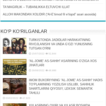
TAʼMAGIRLIK – TUBANLIKKA ELTUVCHI ILLAT
ALLOH MAKONDAN XOLIDIR (“Al-Eʼtimod fil eʼtiqod” asari asosida)
KO‘P KO‘RILGANLAR
TURKISTONDA JADIDLAR HARAKATINING
RIVOJLANISHI VA UNDA GʻOZI YUNUSNING
TUTGAN OʻRNI
15/07/2022
52,844
“AL-JOMEʼ AS-SAHIH” ASARINING OʻZIGA XOS
JIHATLARI
29/08/2022
48,986
IMOM BUXORIYNING “AL-JOMEʼ AS-SAHIH” HADIS
TOʻPLAMINING YOZILISH USLUBI, SAHIHLIK
SHARTLARINI QIYOSIY, LЕKSIK SЕMANTIK
TAHLILI
03/02/2022
47,923
XIX ASRNING OXIRI VA XX ASR BOSHIDA