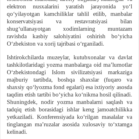
elektron nusxalarini yaratish jarayonida yoʻl
qoʻyilayotgan kamchiliklar tahlil etilib, manbalar
konservatsiyasi va restavratsiyasi bilan
shugʻullanayotgan xodimlarning muntazam
ravishda kasbiy salohiyatini oshirish boʻyicha
Oʻzbekiston va xorij tajribasi oʻrganiladi.
Ishtirokchilarda muzeylar, kutubxonalar va davlat
tashkilotlaridagi yozma manbalarga oid maʼlumotlar
Oʻzbekistondagi Islom sivilizatsiyasi markaziga
majburiy tartibda, boshqa shaxslar (fuqaro va
shaxsiy qoʻlyozma fond egalari) esa ixtiyoriy asosda
taqdim etish tartibi boʻyicha koʻnikma hosil qilinadi.
Shuningdek, nodir yozma manbalarni saqlash va
tadqiq etish borasidagi ishlar keng jamoatchilikka
yetkaziladi. Konferensiyada koʻrilgan masalalar va
tinglangan maʼruzalar asosida xulosaviy toʻxtamga
kelinadi.