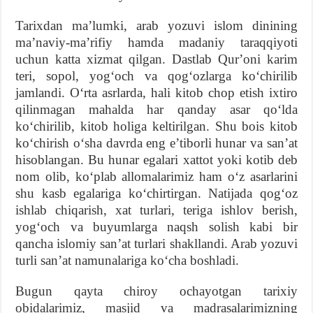
Tarixdan maʼlumki, arab yozuvi islom dinining
maʼnaviy-maʼrifiy hamda madaniy taraqqiyoti
uchun katta xizmat qilgan. Dastlab Qurʼoni karim
teri, sopol, yogʻoch va qogʻozlarga koʻchirilib
jamlandi. Oʻrta asrlarda, hali kitob chop etish ixtiro
qilinmagan mahalda har qanday asar qoʻlda
koʻchirilib, kitob holiga keltirilgan. Shu bois kitob
koʻchirish oʻsha davrda eng eʼtiborli hunar va sanʼat
hisoblangan. Bu hunar egalari xattot yoki kotib deb
nom olib, koʻplab allomalarimiz ham oʻz asarlarini
shu kasb egalariga koʻchirtirgan. Natijada qogʻoz
ishlab chiqarish, xat turlari, teriga ishlov berish,
yogʻoch va buyumlarga naqsh solish kabi bir
qancha islomiy sanʼat turlari shakllandi. Arab yozuvi
turli sanʼat namunalariga koʻcha boshladi.
Bugun qayta chiroy ochayotgan tarixiy
obidalarimiz, masjid va madrasalarimizning