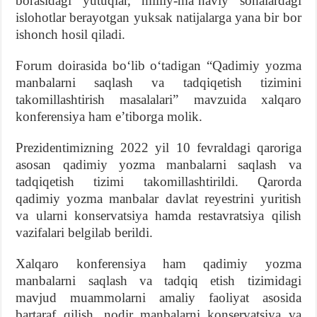
borasidagi yutuqlar, milliy-maʼnaviy sohalardagi
islohotlar berayotgan yuksak natijalarga yana bir bor
ishonch hosil qiladi.
Forum doirasida boʻlib oʻtadigan “Qadimiy yozma
manbalarni saqlash va tadqiqetish tizimini
takomillashtirish masalalari” mavzuida xalqaro
konferensiya ham eʼtiborga molik.
Prezidentimizning 2022 yil 10 fevraldagi qaroriga
asosan qadimiy yozma manbalarni saqlash va
tadqiqetish tizimi takomillashtirildi. Qarorda
qadimiy yozma manbalar davlat reyestrini yuritish
va ularni konservatsiya hamda restavratsiya qilish
vazifalari belgilab berildi.
Xalqaro konferensiya ham qadimiy yozma
manbalarni saqlash va tadqiq etish tizimidagi
mavjud muammolarni amaliy faoliyat asosida
bartaraf qilish, nodir manbalarni konservatsiya va