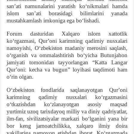
sanʼati namunalarini yaratish koʻnikmalari hamda
islom sanʼati borasidagi bilimlarini yanada
mustahkamlash imkoniga ega boʻlishadi.
Forum dasturidan Xalqaro islom xattotlik
koʻrgazmasi, Qurʼoni karimning qadimiy nusxalari
namoyishi, Oʻzbekiston madaniy merosini saqlash,
oʻrganish va ommalashtirish boʻyicha Butunjahon
jamiyati tomonidan tayyorlangan “Katta Langar
Qurʼoni: kecha va bugun” loyihasi taqdimoti ham
oʻrin olgan.
Oʻzbekiston fondlarida saqlanayotgan Qurʼoni
karimning qadimiy nusxalari koʻrgazmasini
oʻtkazishdan koʻzlanayotgan asosiy maqsad
yurtimiz uzoq tarixdayoq milliy va diniy qadriyatlar,
ilm-fan, sivilizatsiyalar markazi boʻlganini yana bir
bor keng jamoatchilikka, xalqaro ilmiy doira
vakillariga namoyon etishdan iborat. Koʻrgazmada