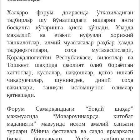
Халқаро форум доирасида ўтказиладиган
тадбирлар шу йўналишдаги ишларни янги
босқичга кўтаришга ҳисса қўшади. Уларда
маҳаллий ва етакчи нуфузли хорижий
ташкилотлар, илмий муассасалар раҳбар ҳамда
тадқиқотчилари, соҳа мутахассислари,
Қорақалпоғистон Республикаси, вилоятлар ва
Тошкент шаҳрида фаолият олиб бораётган
хаттотлар, кулоллар, наққошлар, қоғоз ишлаб
чиқарувчилар, шунингдек, диний соҳа
вакиллари, таниқли исломшунос олимлар
қатнашади.
Форум Самарқандцаги “Боқий шаҳар”
мажмуасида “Мовароуннаҳрда китобат
маданияти” мавзуида ислом амалий санъати
турлари бўйича фестиваль ва савдо ярмаркаси
билан бошланади. Ушбу тадбирларда