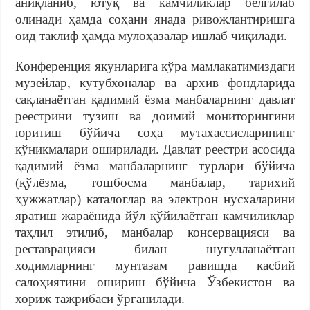
аниқланиб, ютуқ ва камчиликлар белгилаб
олинади ҳамда соҳани янада ривожлантиришга
оид таклиф ҳамда мулоҳазалар ишлаб чиқилади.
Конференция якунларига кўра мамлакатимиздаги
музейлар, кутубхоналар ва архив фондларида
сақланаётган қадимий ёзма манбаларнинг давлат
реестрини тузиш ва доимий мониторингини
юритиш бўйича соҳа мутахассисларининг
кўникмалари оширилади. Давлат реестри асосида
қадимий ёзма манбаларнинг турлари бўйича
(қўлёзма, тошбосма манбалар, тарихий
ҳужжатлар) каталоглар ва электрон нусхаларини
яратиш жараёнида йўл қўйилаётган камчиликлар
таҳлил этилиб, манбалар консервацияси ва
реставрацияси билан шуғулланаётган
ходимларнинг мунтазам равишда касбий
салоҳиятини ошириш бўйича Ўзбекистон ва
хориж тажрибаси ўрганилади.