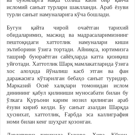
исломий санъат турлари шаклланди. Араб ёзуви
турли санъат намуналарига кўча бошлади.
Бугун қайта чирой очаётган тарихий
обидаларимиз, масжид ва мадрасаларимизнинг
пештоқидаги хаттотлик намуналари киши
эътиборини ўзига тортади. Айниқса, юртимизга
ташриф буюраётган сайёҳларда катта қизиқиш
уйғотади. Хаттотлик Шарқ мамлакатларида ўзига
хос алоҳида йўналиш касб этган ва фан
даражасига кўтарилган бебаҳо санъат туридир.
Марказий Осиё халқлари томонидан ислом
динининг қабул қилиниши муносабати билан бу
ўлкага Қуръони карим нозил қилинган араб
ёзуви кириб келди. Бу санъат азалдан Шарқда
ҳуснихат, хаттотлик, Ғарбда эса каллиграфия
номи билан кенг шуҳрат қозонган.
Давлатимиз тарихида Бухоро, Хива, Қўқон,