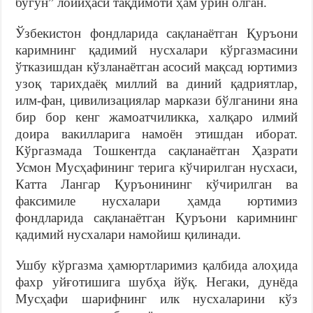
бугун” лойиҳаси тақдимоти ҳам ўрин олган.
Ўзбекистон фондларида сақланаётган Қуръони
каримнинг қадимий нусхалари кўргазмасини
ўтказишдан кўзланаётган асосий мақсад юртимиз
узоқ тарихдаёқ миллий ва диний қадриятлар,
илм-фан, цивилизациялар маркази бўлганини яна
бир бор кенг жамоатчиликка, халқаро илмий
доира вакилларига намоён этишдан иборат.
Кўргазмада Тошкентда сақланаётган Ҳазрати
Усмон Мусҳафининг терига кўчирилган нусхаси,
Катта Лангар Қуръонининг кўчирилган ва
факсимиле нусхалари ҳамда юртимиз
фондларида сақланаётган Қуръони каримнинг
қадимий нусхалари намойиш қилинади.
Ушбу кўргазма ҳамюртларимиз қалбида алоҳида
фахр уйғотишига шубҳа йўқ. Негаки, дунёда
Мусҳафи шарифнинг илк нусхаларини кўз