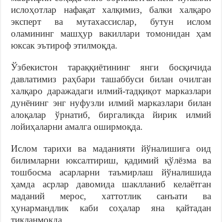
ислоҳотлар нафақат халқимиз, балки халқаро
эксперт ва мутахассислар, бутун ислом
оламининг машҳур вакиллари томонидан ҳам
юксак эътироф этилмоқда.
Ўзбекистон тараққиётининг янги босқичида
давлатимиз раҳбари ташаббуси билан очилган
халқаро даражадаги илмий-тадқиқот марказлари
дунёнинг энг нуфузли илмий марказлари билан
алоқалар ўрнатиб, биргаликда йирик илмий
лойиҳаларни амалга оширмоқда.
Ислом тарихи ва маданияти йўналишига оид
билимларни юксалтириш, қадимий қўлёзма ва
тошбосма асарларни таъмирлаш йўналишида
ҳамда асрлар давомида шаклланиб келаётган
маданий мерос, хаттотлик санъати ва
ҳунармандлик каби соҳалар яна қайтадан
тикланмоқда.