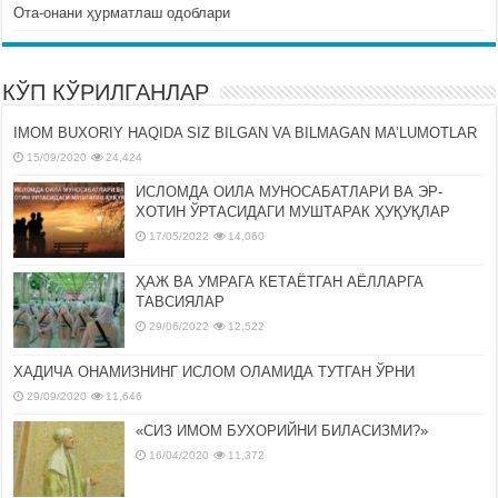
Ота-онани ҳурматлаш одоблари
КЎП КЎРИЛГАНЛАР
IMOM BUXORIY HAQIDA SIZ BILGAN VA BILMAGAN MA’LUMOTLAR
15/09/2020
24,424
ИСЛОМДА ОИЛА МУНОСАБАТЛАРИ ВА ЭР-
ХОТИН ЎРТАСИДАГИ МУШТАРАК ҲУҚУҚЛАР
17/05/2022
14,060
ҲАЖ ВА УМРАГА КЕТАЁТГАН АЁЛЛАРГА
ТАВСИЯЛАР
29/06/2022
12,522
ХАДИЧА ОНАМИЗНИНГ ИСЛОМ ОЛАМИДА ТУТГАН ЎРНИ
29/09/2020
11,646
«СИЗ ИМОМ БУХОРИЙНИ БИЛАСИЗМИ?»
16/04/2020
11,372