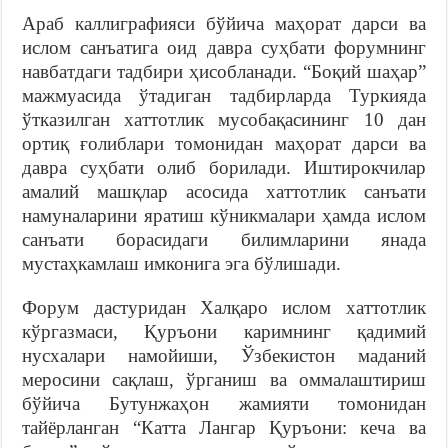
Араб каллиграфияси бўйича маҳорат дарси ва
ислом санъатига оид давра суҳбати форумнинг
навбатдаги тадбири ҳисобланади. “Боқий шаҳар”
мажмуасида ўтадиган тадбирларда Туркияда
ўтказилган хаттотлик мусобақасининг 10 дан
ортиқ ғолиблари томонидан маҳорат дарси ва
давра суҳбати олиб борилади. Иштирокчилар
амалий машқлар асосида хаттотлик санъати
намуналарини яратиш кўникмалари ҳамда ислом
санъати борасидаги билимларини янада
мустаҳкамлаш имконига эга бўлишади.
Форум дастуридан Халқаро ислом хаттотлик
кўргазмаси, Қуръони каримнинг қадимий
нусхалари намойиши, Ўзбекистон маданий
меросини сақлаш, ўрганиш ва оммалаштириш
бўйича Бутунжаҳон жамияти томонидан
тайёрланган “Катта Лангар Қуръони: кеча ва