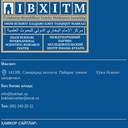
Манзил:
141306, Самарқанд вилояти, Пайариқ тумани Хўжа Исмоил
шаҳарчаси
Биз билан алоқа:
info@bukhari.uz
bukharicenter@exat.uz
Тел:
(66) 240-20-11
ҲАМКОР САЙТЛАР: