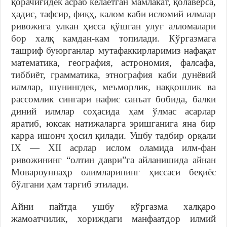
қорачиғидек асраб келаётган мамлакат, қолаверса,
ҳадис, тафсир, фиқҳ, калом каби исломий илмлар
ривожига улкан ҳисса қўшган улуғ алломалари
бор халқ камдан-кам топилади. Кўргазмага
ташриф буюрганлар мутафаккирларимиз нафақат
математика, география, астрономия, фалсафа,
тиббиёт, грамматика, этнография каби дунёвий
илмлар, шунингдек, меъморлик, наққошлик ва
рассомлик сингари нафис санъат бобида, балки
диний илмлар соҳасида ҳам ўлмас асарлар
яратиб, юксак натижаларга эришганига яна бир
карра ишонч ҳосил қилади. Ушбу тадбир орқали
IX — XII асрлар ислом оламида илм-фан
ривожининг “олтин даври”га айланишида айнан
Мовароуннаҳр олимларининг ҳиссаси беқиёс
бўлгани ҳам тарғиб этилади.
Айни пайтда ушбу кўргазма халқаро
жамоатчилик, хориждаги манфаатдор илмий