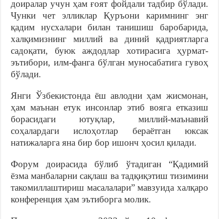
доиралар учун ҳам ғоят фойдали тадбир бўлади.
Чунки чет элликлар Қуръони каримнинг энг
қадим нусхалари билан танишиш баробарида,
халқимизнинг миллий ва диний қадриятларга
садоқати, буюк аждодлар хотирасига ҳурмат-
эътибори, илм-фанга бўлган муносабатига гувоҳ
бўлади.
Янги Ўзбекистонда ёш авлодни ҳам жисмонан,
ҳам маънан етук инсонлар этиб вояга етказиш
борасидаги ютуқлар, миллий-маънавий
соҳалардаги ислоҳотлар бераётган юксак
натижаларга яна бир бор ишонч ҳосил қилади.
Форум доирасида бўлиб ўтадиган “Қадимий
ёзма манбаларни сақлаш ва тадқиқэтиш тизимини
такомиллаштириш масалалари” мавзуида халқаро
конференция ҳам эътиборга молик.