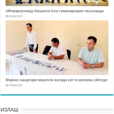
«Мовароуннаҳр бешинчи ёзги семинарлари» якунланди
05/08/2026
Марказ нашрлари маҳалла аҳлида катта қизиқиш уйғотди
04/08/2026
ИЗЛАШ