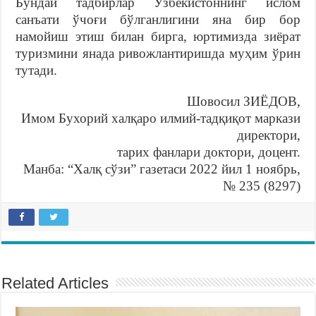
Бундай тадбирлар Ўзбекистоннинг ислом
санъати ўчоғи бўлганлигини яна бир бор
намойиш этиш билан бирга, юртимизда зиёрат
туризмини янада ривожлантиришда муҳим ўрин
тутади.
Шовосил ЗИЁДОВ,
Имом Бухорий халқаро илмий-тадқиқот маркази
директори,
тарих фанлари доктори, доцент.
Манба: “Халқ сўзи” газетаси 2022 йил 1 ноябрь,
№ 235 (8297)
Related Articles