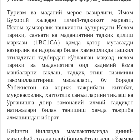
Туризм ва маданий мерос вазирлиги, Имом
Бухорий халқаро илмий-тадқиқот маркази,
Ислом ҳамкорлик ташкилоти ҳузуридаги Ислом
тарихи, санъати ва маданиятини тадқиқ қилиш
маркази (1ВС1СА) ҳамда қатор мутасадди
вазирлик ва идоралар билан ҳамкорликда ташкил
этиладиган тадбирдан кўзланган мақсад ислом
тарихи ва маданиятига оид қадимий ёзма
манбаларни сақлаш, тадқиқ этиш тизимини
такомиллаштириш масалалари, бу борада
Ўзбекистон ва хориж тажрибаси, китобат,
муқовасозлик, хаттотлик санъатларини тиклаш ва
ўрганишга доир замонавий илмий тадқиқот
натижалари билан танишиш хамда тажриба
алмашишдан иборат.
Кейинги йилларда мамлакатимизда диний-
маърифий соҳада олиб борилаётган кенг кўламли