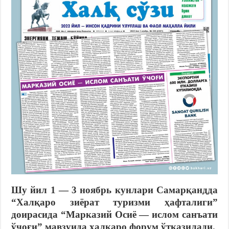
Шу йил 1 — 3 ноябрь кунлари Самарқандда
“Халқаро зиёрат туризми ҳафталиги”
доирасида “Марказий Осиё — ислом санъати
ўчоғи” мавзуида халқаро форум ўтказилади.