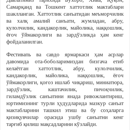
Самарқанд ва Тошкент хаттотлик мактаблари
шаклланган. Хаттотлик санъатидан меъморчилик
ва халқ амалий санъати, жумладан, абру,
кулолчилик, кандакорлик, майолика, наққошлик,
ёғоч ўймакорлиги ва зардўзликда ҳам кенг
фойдаланилган.
Фестивапь ва савдо ярмаркаси ҳам асрлар
давомида ота-боболаримиздан бизгача етиб
келаётган хаттотлик, абру, кулолчилик,
кандакорлик, майолика, наққошлик, ёғоч
ўймакорлиги, қоғоз ишлаб чиқариш, миниатюра,
зардўзлик, каштачилик, пичоқчилик,
гиламдўзлик санъатини янада ривожлантириш,
юртимизнинг турли ҳудудларида мазкур санъат
мактабларини ташкил этиш ва бу соҳаларга
қизиқувчилар орасида ушбу санъатни кенг
тарғиб қилиш мақсадларини кўзлайди.