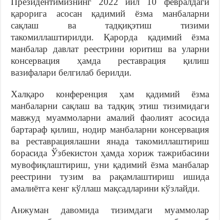
Президентимизнинг 2022 йил 10 февралдаги
қарорига асосан қадимий ёзма манбаларни
сақлаш ва тадқиқэтиш тизими
такомиллаштирилди. Қарорда қадимий ёзма
манбалар давлат реестрини юритиш ва уларни
консервация ҳамда реставрация қилиш
вазифалари белгилаб берилди.
Халқаро конференция ҳам қадимий ёзма
манбаларни сақлаш ва тадқиқ этиш тизимидаги
мавжуд муаммоларни амалий фаолият асосида
бартараф қилиш, нодир манбаларни консервация
ва реставрациялашни янада такомиллаштириш
борасида Ўзбекистон ҳамда хориж тажрибасини
мувофиқлаштириш, уни қадимий ёзма манбалар
реестрини тузим ва рақамлаштириш ишида
амалиётга кенг кўллаш мақсадларини кўзлайди.
Анжуман давомида тизимдаги муаммолар