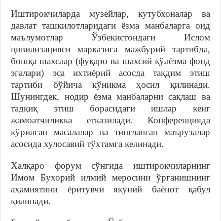
Иштирокчиларда музейлар, кутубхоналар ва
давлат ташкилотларидаги ёзма манбаларга оид
маълумотлар Ўзбекистондаги Ислом
цивилизацияси марказига мажбурий тартибда,
бошқа шахслар (фуқаро ва шахсий қўлёзма фонд
эгалари) эса ихтиёрий асосда тақдим этиш
тартиби бўйича кўникма ҳосил қилинади.
Шунингдек, нодир ёзма манбаларни сақлаш ва
тадқиқ этиш борасидаги ишлар кенг
жамоатчиликка етказилади. Конференцияда
кўрилган масалалар ва тингланган маърузалар
асосида хулосавий тўхтамга келинади.
Халқаро форум сўнгида иштирокчиларнинг
Имом Бухорий илмий меросини ўрганишнинг
аҳамиятини ёритувчи якуний баёнот қабул
қилинади.