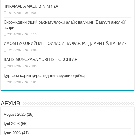
“INNAMAL A’MALU BIN NIYYATI”
15/07/2019
9,648
Сирожиддин Ўший раҳматуллоҳи алайҳ ва унинг “Бадъул амолий”
асари
23/04/2019
8,515
ИМОМ БУХОРИЙНИНГ ОИЛАСИ ВА ФАРЗАНДЛАРИ БЎЛГАНМИ?
12/08/2020
8,006
BAHS-MUNOZARA YURITISH ODOBLARI
29/12/2020
7,105
Қуръони карим қироатидаги зарурий одоблар
20/03/2019
6,591
АРХИВ
Avgust 2026
(19)
Iyul 2026
(66)
Iyun 2026
(41)