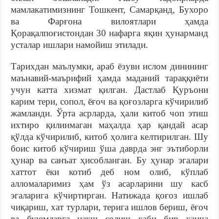
мамлакатимизнинг Тошкент, Самарқанд, Бухоро
ва Фарғона вилоятлари ҳамда
Қорақалпоғистондан 30 нафарга яқин ҳунарманд
усталар ишлари намойиш этилади.
Тарихдан маълумки, араб ёзуви ислом динининг
маънавий-маърифий ҳамда маданий тараққиёти
учун катта хизмат қилган. Дастлаб Қуръони
карим тери, сопол, ёғоч ва қоғозларга кўчирилиб
жамланди. Ўрта асрларда, ҳали китоб чоп этиш
ихтиро қилинмаган маҳалда ҳар қандай асар
қўлда кўчирилиб, китоб ҳолига келтирилган. Шу
боис китоб кўчириш ўша даврда энг эътиборли
ҳунар ва санъат ҳисобланган. Бу ҳунар эгалари
хаттот ёки котиб деб ном олиб, кўплаб
алломаларимиз ҳам ўз асарларини шу касб
эгаларига кўчиртирган. Натижада қоғоз ишлаб
чиқариш, хат турлари, терига ишлов бериш, ёғоч
ва буюмларга нақш солиш каби бир қанча