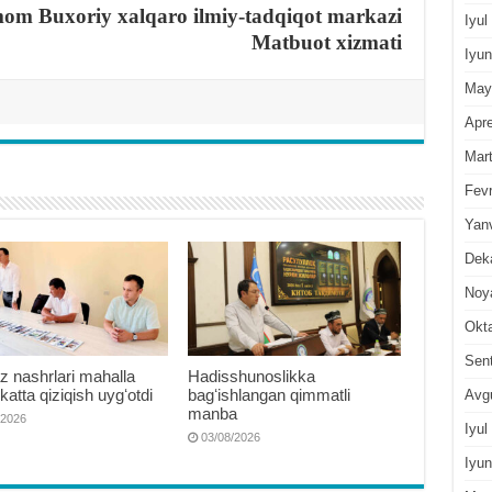
om Buxoriy xalqaro ilmiy-tadqiqot markazi
Iyul
Matbuot xizmati
Iyun
May
Apre
Mar
Fevr
Yan
Dek
Noy
Okt
Sen
 nashrlari mahalla
Hadisshunoslikka
 katta qiziqish uygʻotdi
bagʻishlangan qimmatli
Avg
manba
/2026
Iyul
03/08/2026
Iyun