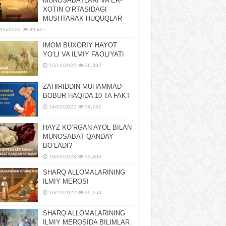
MUNOSABATLARI VA ER-
XOTIN OʻRTASIDAGI
MUSHTARAK HUQUQLAR
/05/2022
39,427
IMOM BUXORIY HAYOT
YOʻLI VA ILMIY FAOLIYATI
15/11/2022
36,382
ZAHIRIDDIN MUHAMMAD
BOBUR HAQIDA 10 TA FAKT
14/02/2022
34,742
HAYZ KOʻRGAN AYOL BILAN
MUNOSABAT QANDAY
BOʻLADI?
18/05/2023
33,409
SHARQ ALLOMALARINING
ILMIY MEROSI
16/11/2022
30,164
SHARQ ALLOMALARINING
ILMIY MЕROSIDA BILIMLAR