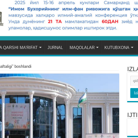
 QARSHI MA’RIFAT
JURNAL
MAQOLALAR
KUTUBXONA
aftaligi” boshlandi
IZL
IJ