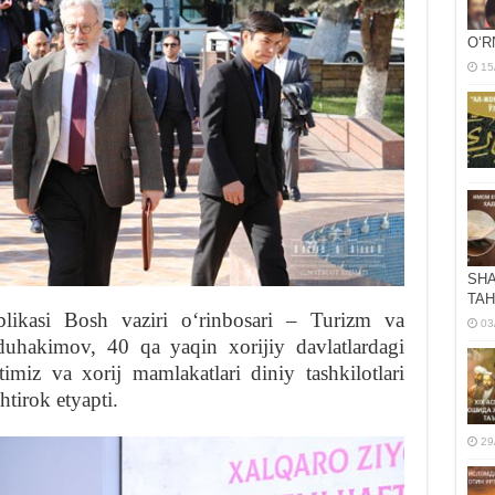
OʻR
15
SHA
TAH
likasi Bosh vaziri oʻrinbosari – Turizm va
03
uhakimov, 40 qa yaqin xorijiy davlatlardagi
rtimiz va xorij mamlakatlari diniy tashkilotlari
htirok etyapti.
29