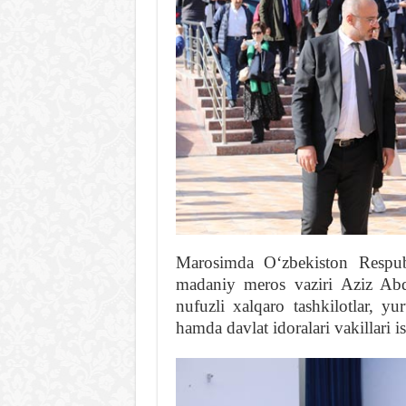
Marosimda Oʻzbekiston Respub
madaniy meros vaziri Aziz Abd
nufuzli xalqaro tashkilotlar, yu
hamda davlat idoralari vakillari is