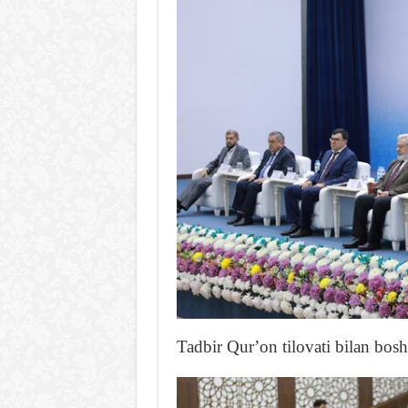
Tadbir Qurʼon tilovati bilan bosh