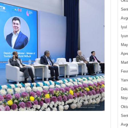
Okt
Sen
Avg
Iyul
Iyun
May
Apre
Mar
Fevr
Yan
Dek
Noy
Okt
Sen
Avg