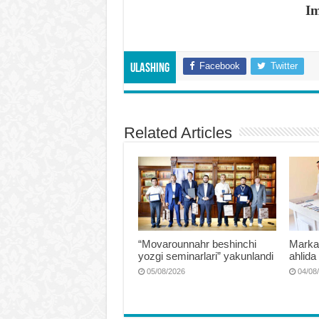
Im
Facebook
Twitter
Ulashing
Related Articles
“Movarounnahr beshinchi
Markaz
yozgi seminarlari” yakunlandi
ahlida
05/08/2026
04/08