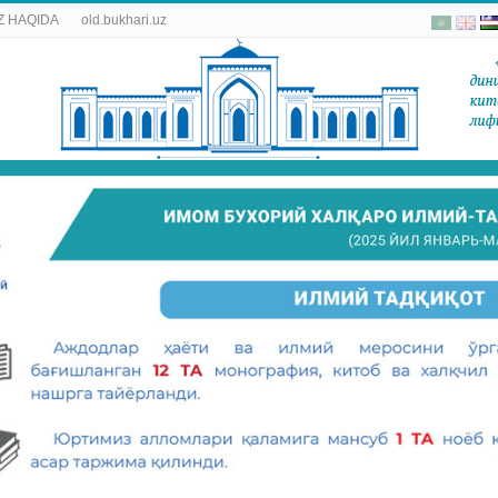
 HAQIDA
old.bukhari.uz