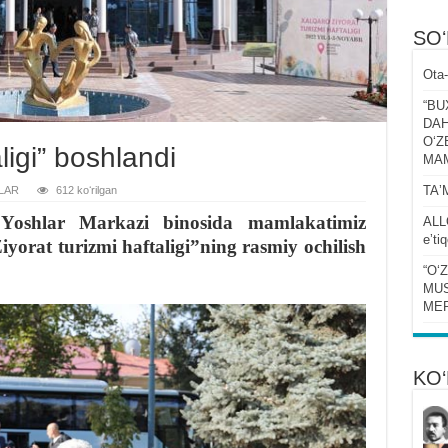
SO
Ota-
“BU
DAH
OʻZ
aligi” boshlandi
MA
TAʼ
LAR
612 koʻrilgan
Yoshlar Markazi binosida mamlakatimiz
ALL
eʼti
iyorat turizmi haftaligi”ning rasmiy ochilish
“Oʻ
MUS
MER
KO‘