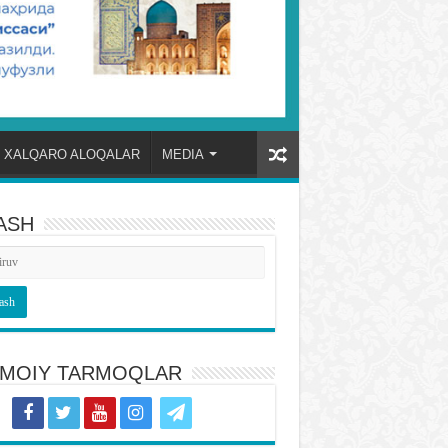
XALQARO ALOQALAR
MEDIA
ASH
TIMOIY TARMOQLAR