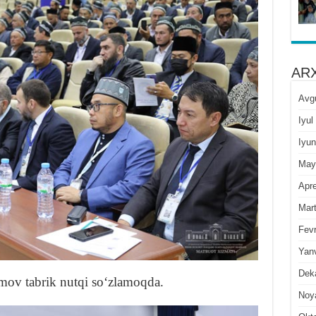
ARX
Avg
Iyul
Iyun
May
Apre
Mar
Fevr
Yan
Dek
mov tabrik nutqi soʻzlamoqda.
Noy