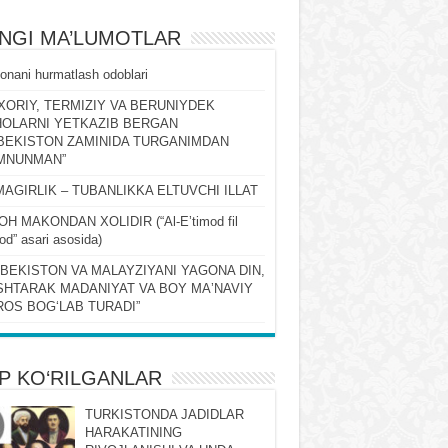
ʻNGI MA’LUMOTLAR
onani hurmatlash odoblari
XORIY, TERMIZIY VA BERUNIYDEK
OLARNI YETKAZIB BERGAN
BEKISTON ZAMINIDA TURGANIMDAN
MNUNMAN”
MAGIRLIK – TUBANLIKKA ELTUVCHI ILLAT
OH MAKONDAN XOLIDIR (“Al-Eʼtimod fil
qod” asari asosida)
ZBEKISTON VA MALAYZIYANI YAGONA DIN,
HTARAK MADANIYAT VA BOY MAʼNAVIY
OS BOGʻLAB TURADI”
P KO‘RILGANLAR
TURKISTONDA JADIDLAR
HARAKATINING