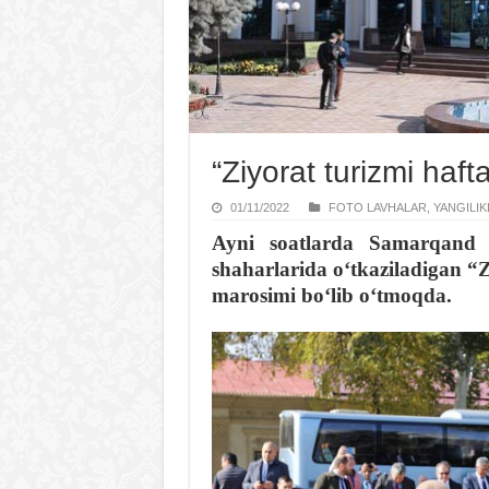
“Ziyorat turizmi haft
01/11/2022
FOTO LAVHALAR
,
YANGILIK
Ayni soatlarda Samarqand 
shaharlarida oʻtkaziladigan “Z
marosimi boʻlib oʻtmoqda.