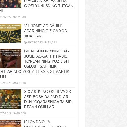
RIVOJLANISHI VA UNDA
GʻOZI YUNUSNING TUTGAN
NI
/07/2022
52,840
“AL-JOMEʼ AS-SAHIH”
ASARINING OʻZIGA XOS
JIHATLARI
29/08/2022
48,978
IMOM BUXORIYNING “AL-
JOMEʼ AS-SAHIH” HADIS
TOʻPLAMINING YOZILISH
USLUBI, SAHIHLIK
RTLARINI QIYOSIY, LЕKSIK SЕMANTIK
LILI
/02/2022
47,916
XIX ASRNING OXIRI VA XX
ASR BOSHIDA JADIDLAR
DUNYOQARASHIGA TAʼSIR
ETGAN OMILLAR
/07/2022
40,836
ISLOMDA OILA