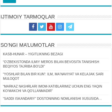
IJTIMOIY TARMOQLAR
SOʻNGI MA’LUMOTLAR
KASB-HUNAR – YIGITLIKNING BEZAGI
“OʻZBEKISTONDA ILMIY MEROS BILAN BEVOSITA TANISHISH
BEQIYOS TAJRIBA BOʻLDI”
“YOSHLAR BILAN BIR KUN”: ILM, MAʼNAVIYAT VA KELAJAK SARI
MULOQOT
“MARKAZ NASHRLARI IMOM-XATIBLARIMIZ UCHUN ENG YAQIN
KOʻMAKCHI VA QOʻLLANMADIR”
“SADDI ISKANDARIY” DOSTONINING NOMLANISHI XUSUSIDA…