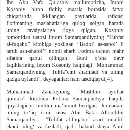
Ibn Abu Vafo Qurashiy maʼlumoticha, Imom
Kosoniy biron fiqhiy masala borasida fatvo
chiqarishda ikkilangan paytlarida, rafiqasi
Fotimaning maslahatlariga quloq solgan hamda
uning tavsiyalariga rioya qilgan. Kosoniy
tomonidan ustozi Imom Samarqandiyning “Tuhfat
al-fuqaho” kitobiga yozilgan “Badoiʼ as-sanoiʼ fi
tartib ash-sharoiʼ” nomli sharh Fotima uchun mahr
sifatida qabul qilingan. Buni oʻsha davr
faqihlarining Imom Kosoniy haqidagi “Muhammad
Samarqandiyning “Tuhfa”cini sharhladi va uning
qiziga uylandi”, deyeganlari ham tasdiqlaydi
[4]
.
Muhammad Zahabiyning “Mashhur ayollar
qomusi” kitobida Fotima Samarqandiya haqida
quyidagicha muhim maʼlumot berilgan. Jumladan,
uning toʻliq ismi, otasi Abu Bakr Allouddin
Samarqandiy – “Tuhfat al-fuqaho” asari muallifi
ekani, ulugʻ va fazilatli, qadri baland shayx Abul