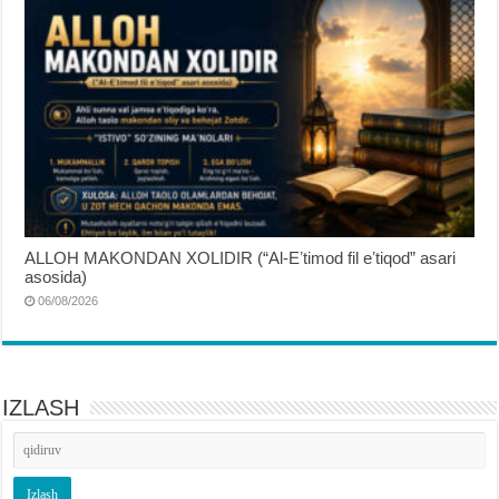
ALLOH MAKONDAN XOLIDIR (“Al-Eʼtimod fil eʼtiqod” asari
asosida)
06/08/2026
IZLASH