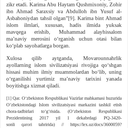
zikr etadi. Karima Abu Haytam Qushmixoniy, Zohir
ibn Ahmad Saraxsiy va Abdulloh ibn Yusuf al-
Asbahoniydan tahsil olgan”
[9]
. Karima bint Ahmad
islom ilmlari, xususan, hadis ilmida yuksak
mavqega erishib, Muhammad alayhissalom
maʼnaviy merosini oʻrganish uchun otasi bilan
koʻplab sayohatlarga borgan.
Xulosa qilib aytganda, Movarounnahrlik
ayollarning islom sivilizatsiyasi rivojiga qoʻshgan
hissasi muhim ilmiy muammolardan boʻlib, uning
oʻrganilishi yurtimiz maʼnaviy tarixini yanada
boyitishga xizmat qiladi.
[1]
Qar. Oʻzbekiston Respublikasi Vazirlar mahkamasi huzurida
Oʻzbekistondagi Islom sivilizatsiyasi markazini tashkil etish
chora-tadbirlari toʻgʻrisida. (Oʻzbekiston Respublikasi
Prezidentining 2017 yil 1 dekabrdagi PQ-3420-
sonli
qarori
tahririda) // https://lex.uz/docs/3600059?