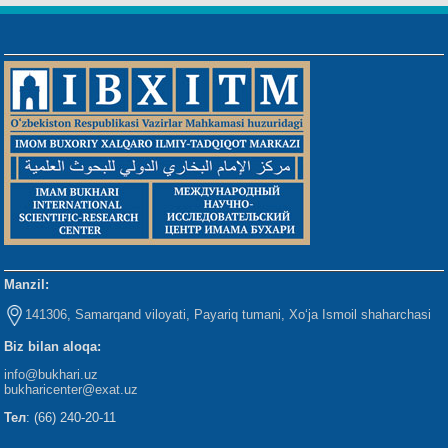
Manzil:
141306, Samarqand viloyati, Payariq tumani, Xo‘ja Ismoil shaharchasi
Biz bilan aloqa:
info@bukhari.uz
bukharicenter
@exat.uz
Тел
: (66) 240-20-11