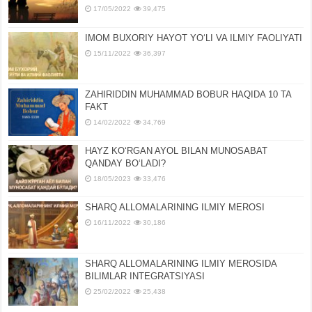
17/05/2022
39,475
IMOM BUXORIY HAYOT YOʻLI VA ILMIY FAOLIYATI
15/11/2022
36,397
ZAHIRIDDIN MUHAMMAD BOBUR HAQIDA 10 TA
FAKT
14/02/2022
34,769
HAYZ KOʻRGAN AYOL BILAN MUNOSABAT
QANDAY BOʻLADI?
18/05/2023
33,476
SHARQ ALLOMALARINING ILMIY MEROSI
16/11/2022
30,186
SHARQ ALLOMALARINING ILMIY MЕROSIDA
BILIMLAR INTЕGRATSIYASI
25/02/2022
25,438