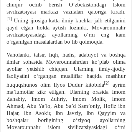
chuqur ochib berish Oʻzbekistondagi Islom
sivilizatsiyasi markazi vazifalari qatoriga kiradi.
[1]
Uning ijrosiga katta ilmiy kuchlar jalb etilganini
qayd etgan holda aytish lozimki, Movarounnahr
sivilizatsiyasidagi ayollarning oʻrni eng kam
oʻrganilgan masalalardan boʻlib qolmoqda.
Vaholanki, tafsir, fiqh, hadis, adabiyot va boshqa
ilmlar sohasida Movarounnahrdan koʻplab olima
ayollar yetishib chiqqan. Ularning ilmiy-ijodiy
faoliyatini oʻrgangan mualliflar haqida mashhur
[2]
huquqshunos olim Ilyos Dudur kitobida
ayrim
maʼlumotlar zikr etilgan. Ularning orasida Imom
Zahabiy, Imom Zuhriy, Imom Molik, Imom
Ahmad, Abu Yaʼlo, Abu Saʼd Samʼoniy, Hofiz ibn
Hajar, Ibn Asokir, Ibn Javziy, Ibn Qayyim va
boshqalar borligining oʻziyoq ayollarning
Movarounnahr islom sivilizatsiyasidagi oʻrni