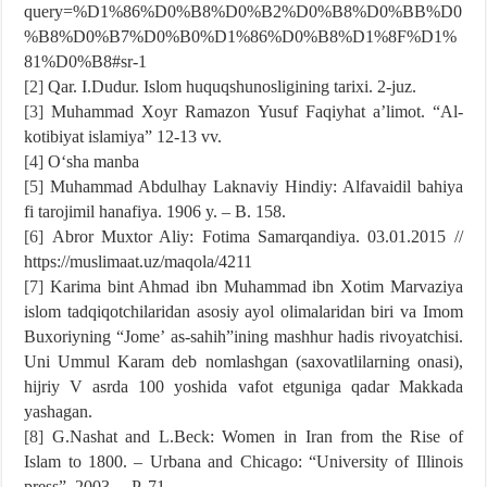
query=%D1%86%D0%B8%D0%B2%D0%B8%D0%BB%D0
%B8%D0%B7%D0%B0%D1%86%D0%B8%D1%8F%D1%
81%D0%B8#sr-1
[2]
Qar. I.Dudur. Islom huquqshunosligining tarixi. 2-juz.
[3]
Muhammad Xoyr Ramazon Yusuf Faqiyhat aʼlimot. “Al-
kotibiyat islamiya” 12-13 vv.
[4]
Oʻsha manba
[5]
Muhammad Abdulhay Laknaviy Hindiy: Alfavaidil bahiya
fi tarojimil hanafiya. 1906 y. – B. 158.
[6]
Abror Muxtor Aliy: Fotima Samarqandiya. 03.01.2015 //
https://muslimaat.uz/maqola/4211
[7]
Karima bint Ahmad ibn Muhammad ibn Xotim Marvaziya
islom tadqiqotchilaridan asosiy ayol olimalaridan biri va Imom
Buxoriyning “Jomeʼ as-sahih”ining mashhur hadis rivoyatchisi.
Uni Ummul Karam deb nomlashgan (saxovatlilarning onasi),
hijriy V asrda 100 yoshida vafot etguniga qadar Makkada
yashagan.
[8]
G.Nashat and L.Beck: Women in Iran from the Rise of
Islam to 1800. – Urbana and Chicago: “University of Illinois
press”, 2003. – P. 71.