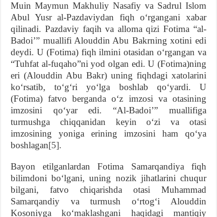
Muin Maymun Makhuliy Nasafiy va Sadrul Islom
Abul Yusr al-Pazdaviydan fiqh oʻrgangani xabar
qilinadi. Pazdaviy faqih va alloma qizi Fotima “al-
Badoiʼ” muallifi Alouddin Abu Bakrning xotini edi
deydi. U (Fotima) fiqh ilmini otasidan oʻrgangan va
“Tuhfat al-fuqaho”ni yod olgan edi. U (Fotima)ning
eri (Alouddin Abu Bakr) uning fiqhdagi xatolarini
koʻrsatib, toʻgʻri yoʻlga boshlab qoʻyardi. U
(Fotima) fatvo berganda oʻz imzosi va otasining
imzosini qoʻyar edi. “Al-Badoiʼ” muallifiga
turmushga chiqqanidan keyin oʻzi va otasi
imzosining yoniga erining imzosini ham qoʻya
boshlagan
[5]
.
Bayon etilganlardan Fotima Samarqandiya fiqh
bilimdoni boʻlgani, uning nozik jihatlarini chuqur
bilgani, fatvo chiqarishda otasi Muhammad
Samarqandiy va turmush oʻrtogʻi Alouddin
Kosoniyga koʻmaklashgani haqidagi mantiqiy