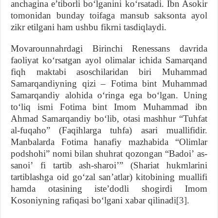
anchagina eʼtiborli boʻlganini koʻrsatadi. Ibn Asokir
tomonidan bunday toifaga mansub saksonta ayol
zikr etilgani ham ushbu fikrni tasdiqlaydi.
Movarounnahrdagi Birinchi Renessans davrida
faoliyat koʻrsatgan ayol olimalar ichida Samarqand
fiqh maktabi asoschilaridan biri Muhammad
Samarqandiyning qizi – Fotima bint Muhammad
Samarqandiy alohida oʻringa ega boʻlgan. Uning
toʻliq ismi Fotima bint Imom Muhammad ibn
Ahmad Samarqandiy boʻlib, otasi mashhur “Tuhfat
al-fuqaho” (Faqihlarga tuhfa) asari muallifidir.
Manbalarda Fotima hanafiy mazhabida “Olimlar
podshohi” nomi bilan shuhrat qozongan “Badoiʼ as-
sanoiʼ fi tartib ash-sharoiʼ” (Shariat hukmlarini
tartiblashga oid goʻzal sanʼatlar) kitobining muallifi
hamda otasining isteʼdodli shogirdi Imom
Kosoniyning rafiqasi boʻlgani xabar qilinadi
[3]
.