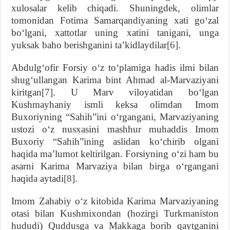
xulosalar kelib chiqadi. Shuningdek, olimlar
tomonidan Fotima Samarqandiyaning xati goʻzal
boʻlgani, xattotlar uning xatini tanigani, unga
yuksak baho berishganini taʼkidlaydilar
[6]
.
Abdulgʻofir Forsiy oʻz toʻplamiga hadis ilmi bilan
shugʻullangan Karima bint Ahmad al-Marvaziyani
kiritgan
[7]
. U Marv viloyatidan boʻlgan
Kushmayhaniy ismli keksa olimdan Imom
Buxoriyning “Sahih”ini oʻrgangani, Marvaziyaning
ustozi oʻz nusxasini mashhur muhaddis Imom
Buxoriy “Sahih”ining aslidan koʻchirib olgani
haqida maʼlumot keltirilgan. Forsiyning oʻzi ham bu
asarni Karima Marvaziya bilan birga oʻrgangani
haqida aytadi
[8]
.
Imom Zahabiy oʻz kitobida Karima Marvaziyaning
otasi bilan Kushmixondan (hozirgi Turkmaniston
hududi) Quddusga va Makkaga borib qaytganini