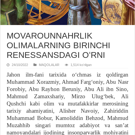
MOVAROUNNAHRLIK
OLIMALARNING BIRINCHI
RЕNЕSSANSDAGI OʻRNI
24/10/2022
MAQOLALAR
1,514 koʻrilgan
Jahon ilm-fani tarixida oʻchmas iz qoldirgan
Muhammad Xorazmiy, Ahmad Fargʻoniy, Abu Nasr
Forobiy, Abu Rayhon Beruniy, Abu Ali ibn Sino,
Mahmud Zamaxshariy, Mirzo Ulugʻbek, Ali
Qushchi kabi olim va mutafakkirlar merosining
tarixiy ahamiyatini, Alisher Navoiy, Zahiriddin
Muhammad Bobur, Kamoliddin Behzod, Mahmud
Muzahhib singari mumtoz adabiyot va sanʼat
namoyandalari ijodining insonparvarlik mohiyatini