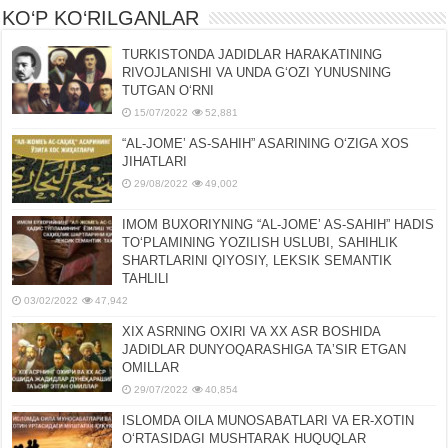
KO‘P KO‘RILGANLAR
TURKISTONDA JADIDLAR HARAKATINING
RIVOJLANISHI VA UNDA GʻOZI YUNUSNING
TUTGAN OʻRNI
15/07/2022
52,881
“AL-JOMEʼ AS-SAHIH” ASARINING OʻZIGA XOS
JIHATLARI
29/08/2022
49,002
IMOM BUXORIYNING “AL-JOMEʼ AS-SAHIH” HADIS
TOʻPLAMINING YOZILISH USLUBI, SAHIHLIK
SHARTLARINI QIYOSIY, LЕKSIK SЕMANTIK
TAHLILI
03/02/2022
47,942
XIX ASRNING OXIRI VA XX ASR BOSHIDA
JADIDLAR DUNYOQARASHIGA TAʼSIR ETGAN
OMILLAR
29/07/2022
40,854
ISLOMDA OILA MUNOSABATLARI VA ER-XOTIN
OʻRTASIDAGI MUSHTARAK HUQUQLAR