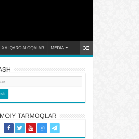
XALQARO ALOQALAR
MEDIA
ASH
TIMOIY TARMOQLAR