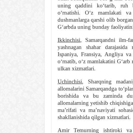
uning qaddini koʻtarib, ruh b
oʻrnatishi. Oʻz mamlakati va
dushmanlarga qarshi olib borgan
Gʻarbda uning bunday faoliyatini t
Ikkinchisi
, Samarqandni ilm-fa
yashnagan shahar darajasida r
Ispaniya, Fransiya, Angliya va
oʻrnatib, oʻz mamlakatini Gʻarb 
ulkan xizmatlari.
Uchinchisi
, Sharqning madani
allomalarini Samarqandga toʻplash
borishida va bu zaminda duny
allomalarning yetishib chiqishig
maʼrifati va maʼnaviyati sohas
shakllanishida qilgan xizmatlari.
Amir Temurning ishtiroki va