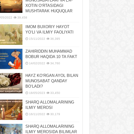
MUNOSABATLARI VA ER-
XOTIN OʻRTASIDAGI
MUSHTARAK HUQUQLAR
/05/2022
39,458
IMOM BUXORIY HAYOT
YOʻLI VA ILMIY FAOLIYATI
15/11/2022
36,395
ZAHIRIDDIN MUHAMMAD
BOBUR HAQIDA 10 TA FAKT
14/02/2022
34,760
HAYZ KOʻRGAN AYOL BILAN
MUNOSABAT QANDAY
BOʻLADI?
18/05/2023
33,450
SHARQ ALLOMALARINING
ILMIY MEROSI
16/11/2022
30,179
SHARQ ALLOMALARINING
ILMIY MЕROSIDA BILIMLAR