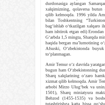
durdonasiga aylangan Samarqa
xalqimizning, qolaversa butun
qilib kelmoqda. 1996 yilda Ami
bilan Toshkentning “Turkiston
bagʻishlab oʻtkazilgan xalqaro 
ham ishtirok etgan edi) Erondan
Gʻarbda 1,5 mingta, Sharqda mingd
haqida bergan maʼlumotining oʻz
Afsuski, Oʻzbekistonda buyuk
toʻplanmagan.
Amir Temur oʻz davrida yaratgan
bugun ham Oʻzbekistonning dun
Sharq xalqlarining oʻzaro hamk
xizmat qilib kelmoqda. Amir Tem
arbobi Mirzo Ulugʻbek va uning
1501), Sharq miniatyura makt
Behzod (1455-1535) va boshq
tutashtirishga katta hissa qoʻ