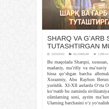
SHARQ VA GʻARB S
TUTASHTIRGAN MU
10/10/2022
ALLOMALAR
1,996 koʻ
Bu maqolada Sharqni, xususan, O
madaniy, maʼrifiy va maʼnaviy s
hissa qoʻshgan barcha alloma
Xorazmiy, Abu Rayhon Beruni
yuritdik. XI-XII asrlarda Oʻrta O
koʻrsatib bu zaminda sivilizatsiy
olimlarning soni, ayrim maʼlumo
Ularning barchasini oʻz yoʻnalish