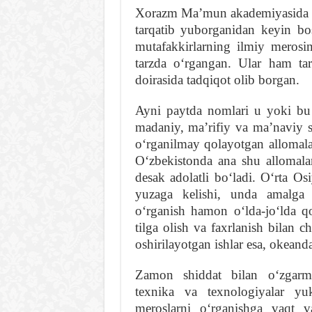
Xorazm Maʼmun akademiyasida f
tarqatib yuborganidan keyin bo
mutafakkirlarning ilmiy merosi
tarzda oʻrgangan. Ular ham t
doirasida tadqiqot olib borgan.
Ayni paytda nomlari u yoki bu 
madaniy, maʼrifiy va maʼnaviy 
oʻrganilmay qolayotgan allomalar
Oʻzbekistonda ana shu allomalar
desak adolatli boʻladi. Oʻrta O
yuzaga kelishi, unda amalga o
oʻrganish hamon oʻlda-joʻlda qo
tilga olish va faxrlanish bilan 
oshirilayotgan ishlar esa, okeand
Zamon shiddat bilan oʻzgarmo
texnika va texnologiyalar yuk
meroslarni oʻrganishga vaqt v