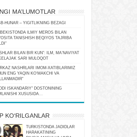
ʻNGI MA’LUMOTLAR
B-HUNAR – YIGITLIKNING BEZAGI
ZBEKISTONDA ILMIY MEROS BILAN
OSITA TANISHISH BEQIYOS TAJRIBA
LDI”
SHLAR BILAN BIR KUN”: ILM, MAʼNAVIYAT
KELAJAK SARI MULOQOT
RKAZ NASHRLARI IMOM-XATIBLARIMIZ
UN ENG YAQIN KOʻMAKCHI VA
LLANMADIR”
DDI ISKANDARIY” DOSTONINING
LANISHI XUSUSIDA…
P KO‘RILGANLAR
TURKISTONDA JADIDLAR
HARAKATINING