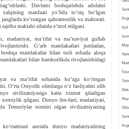
Okt
agʻishlashi. Davlatni boshqarishda adolatni
Sen
 xalqining manfaati yoʻlida toʻsiq boʻlgan
Avg
 janglarda koʻrsatgan qahramonlik va mahorati.
ajriba maktabi sifatida eʼtirof etilgani.
Iyul
Iyun
n, madaniyat, maʼrifat va maʼnaviyat gullab
ivojlantirishi. Gʻarb mamlakatlari jumladan,
May
 boshqa mamlakatlar bilan turli sohada aloqa
Apre
mamlakatlari bilan hamkorlikda rivojlanishidagi
Mar
Fevr
yat va maʼrifat sohasida koʻzga koʻringan
Yan
i. Oʻrta Osiyolik olimlarga oʻz faoliyatini olib
Dek
o sivilizatsiyasiga katta xizmat qiladigan
Noy
a xomiylik qilgani. Dunyo ilm-fani, madaniyati,
ida Temuriylar nomini olgan sivilizatsiyaning
Okt
Sen
Avg
 koʻrsatmasi asosida dunyo madaniyatining