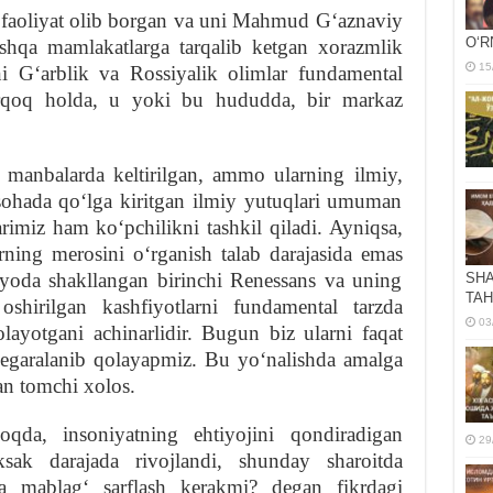
aoliyat olib borgan va uni Mahmud Gʻaznaviy
OʻR
shqa mamlakatlarga tarqalib ketgan xorazmlik
15
ni Gʻarblik va Rossiyalik olimlar fundamental
arqoq holda, u yoki bu hududda, bir markaz
manbalarda keltirilgan, ammo ularning ilmiy,
sohada qoʻlga kiritgan ilmiy yutuqlari umuman
imiz ham koʻpchilikni tashkil qiladi. Ayniqsa,
ning merosini oʻrganish talab darajasida emas
siyoda shakllangan birinchi Renessans va uning
SHA
TAH
shirilgan kashfiyotlarni fundamental tarzda
03
layotgani achinarlidir. Bugun biz ularni faqat
chegaralanib qolayapmiz. Bu yoʻnalishda amalga
an tomchi xolos.
qda, insoniyatning ehtiyojini qondiradigan
29
sak darajada rivojlandi, shunday sharoitda
a mablagʻ sarflash kerakmi? degan fikrdagi