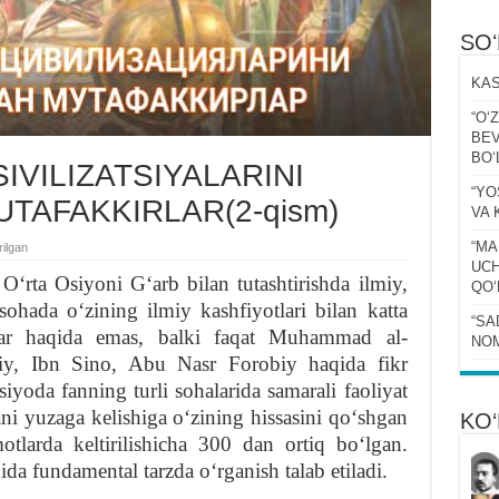
SO
KAS
“Oʻ
BEV
BOʻ
IVILIZATSIYALARINI
“YO
TAFAKKIRLAR(2-qism)
VA 
“MA
rilgan
UCH
ʻrta Osiyoni Gʻarb bilan tutashtirishda ilmiy,
QOʻ
ohada oʻzining ilmiy kashfiyotlari bilan katta
“SA
lar haqida emas, balki faqat Muhammad al-
NOM
y, Ibn Sino, Abu Nasr Forobiy haqida fikr
siyoda fanning turli sohalarida samarali faoliyat
ani yuzaga kelishiga oʻzining hissasini qoʻshgan
KO‘
tlarda keltirilishicha 300 dan ortiq boʻlgan.
ida fundamental tarzda oʻrganish talab etiladi.