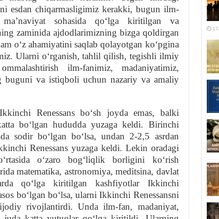
ni esdan chiqarmasligimiz kerakki, bugun ilm-
 maʼnaviyat sohasida qoʻlga kiritilgan va
17
ning zaminida ajdodlarimizning bizga qoldirgan
am oʻz ahamiyatini saqlab qolayotgan koʻpgina
 Ularni oʻrganish, tahlil qilish, tegishli ilmiy
ommalashtirish ilm-fanimiz, madaniyatimiz,
g buguni va istiqboli uchun nazariy va amaliy
Ikkinchi Renessans boʻsh joyda emas, balki
 katta boʻlgan hududda yuzaga keldi. Birinchi
ʻida sodir boʻlgan boʻlsa, undan 2-2,5 asrdan
kkinchi Renessans yuzaga keldi. Lekin oradagi
rtasida oʻzaro bogʻliqlik borligini koʻrish
ida matematika, astronomiya, meditsina, davlat
da qoʻlga kiritilgan kashfiyotlar Ikkinchi
sos boʻlgan boʻlsa, ularni Ikkinchi Renessansni
ijodiy rivojlantirdi. Unda ilm-fan, madaniyat,
juda katta yutuqlar qoʻlga kiritildi. Ularning