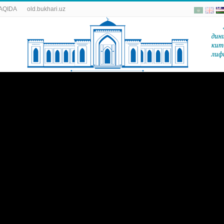
AQIDA
old.bukhari.uz