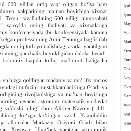
nd 600 yildan ortiq vaqt oʻtgan boʻlsa ham
Iyul
 dunyo xalqlarining maʼnan boyishiga xizmat
Iyun
r Temur tavalludining 600 yilligi munosabati
May
” saroyida uning faoliyati va xizmatlariga
ilmiy konferensiyada (bu konferensiyada kamina
Apre
 kelgan professorning Amir Temurga bagʻishlab
Mar
an ortiq turli yoʻnalishdagi asarlar yaratilgani
Fevr
i uning qanchalik buyukligidan dalolat beradi.
 bobomiz haqida toʻliq maʼlumot haligacha
Yan
Dek
Noy
 va bizga qoldirgan madaniy va maʼrifiy meros
yodagi nufuzini mustahkamlanishiga Gʻarb va
Okt
orligining rivojlanishiga va maʼnan boyishiga
Sen
urning nevarasi astronom, matematik va davlat
Avg
 safdoshi, ulugʻ shoir Alisher Navoiy (1441-
Iyul
abining koʻzga koʻringan vakili Kamoliddin
a allomalar Markaziy Osiyoni Gʻarb bilan
Iyun
shgan. Xususan, Ulugʻbek yaratgan astronomik