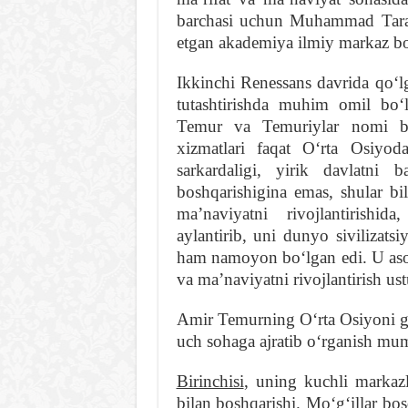
barchasi uchun Muhammad Tarag
etgan akademiya ilmiy markaz bo
Ikkinchi Renessans davrida qoʻlg
tutashtirishda muhim omil boʻ
Temur va Temuriylar nomi bi
xizmatlari faqat Oʻrta Osiyod
sarkardaligi, yirik davlatni
boshqarishigina emas, shular bil
maʼnaviyatni rivojlantirishi
aylantirib, uni dunyo sivilizatsiy
ham namoyon boʻlgan edi. U asos 
va maʼnaviyatni rivojlantirish us
Amir Temurning Oʻrta Osiyoni gʻa
uch sohaga ajratib oʻrganish mu
Birinchisi
, uning kuchli markazl
bilan boshqarishi. Moʻgʻillar bo