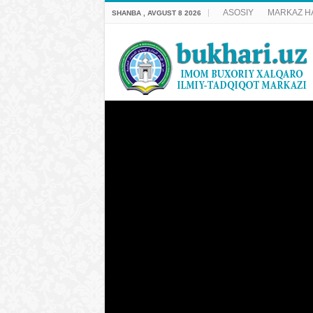
ASOSIY
MARKAZ H
SHANBA , AVGUST 8 2026