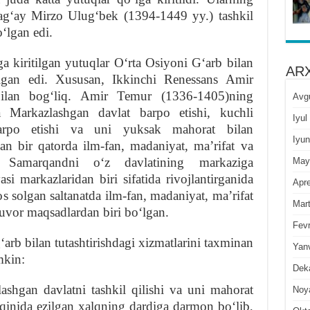
ʻay Mirzo Ulugʻbek (1394-1449 yy.) tashkil
ʻlgan edi.
a kiritilgan yutuqlar Oʻrta Osiyoni Gʻarb bilan
ARX
lgan edi. Xususan, Ikkinchi Renessans Amir
lan bogʻliq. Amir Temur (1336-1405)ning
Avg
a Markazlashgan davlat barpo etishi, kuchli
Iyul
 barpo etishi va uni yuksak mahorat bilan
Iyun
an bir qatorda ilm-fan, madaniyat, maʼrifat va
da, Samarqandni oʻz davlatining markaziga
May
asi markazlaridan biri sifatida rivojlantirganida
Apre
solgan saltanatda ilm-fan, madaniyat, maʼrifat
Mar
tuvor maqsadlardan biri boʻlgan.
Fevr
rb bilan tutashtirishdagi xizmatlarini taxminan
Yan
mkin:
Dek
ashgan davlatni tashkil qilishi va uni mahorat
Noy
sqinida ezilgan xalqning dardiga darmon boʻlib,