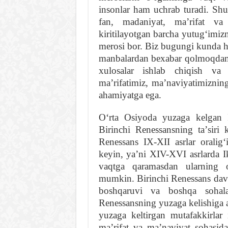
insonlar ham uchrab turadi. Shu
fan, madaniyat, maʼrifat va
kiritilayotgan barcha yutugʻimiz
merosi bor. Biz bugungi kunda h
manbalardan bexabar qolmoqdamiz.
xulosalar ishlab chiqish va 
maʼrifatimiz, maʼnaviyatimiznin
ahamiyatga ega.
Oʻrta Osiyoda yuzaga kelgan 
Birinchi Renessansning taʼsiri
Renessans IX-XII asrlar oralig
keyin, yaʼni XIV-XVI asrlarda I
vaqtga qaramasdan ularning oʻ
mumkin. Birinchi Renessans davr
boshqaruvi va boshqa sohalar
Renessansning yuzaga kelishiga a
yuzaga keltirgan mutafakkirlar 
maʼrifat va maʼnaviyat sohasida 