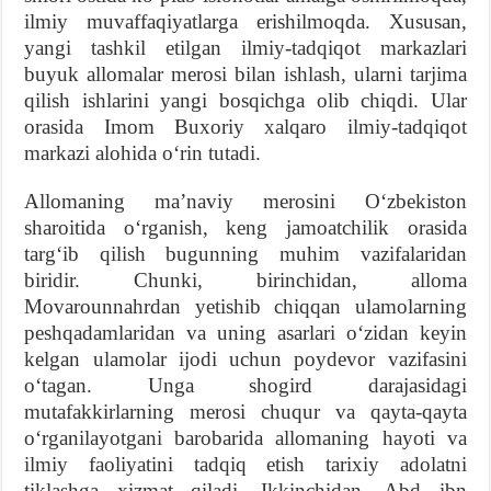
ilmiy muvaffaqiyatlarga erishilmoqda. Xususan,
yangi tashkil etilgan ilmiy-tadqiqot markazlari
buyuk allomalar merosi bilan ishlash, ularni tarjima
qilish ishlarini yangi bosqichga olib chiqdi. Ular
orasida Imom Buxoriy xalqaro ilmiy-tadqiqot
markazi alohida oʻrin tutadi.
Allomaning maʼnaviy merosini Oʻzbekiston
sharoitida oʻrganish, keng jamoatchilik orasida
targʻib qilish bugunning muhim vazifalaridan
biridir. Chunki, birinchidan, alloma
Movarounnahrdan yetishib chiqqan ulamolarning
peshqadamlaridan va uning asarlari oʻzidan keyin
kelgan ulamolar ijodi uchun poydevor vazifasini
oʻtagan. Unga shogird darajasidagi
mutafakkirlarning merosi chuqur va qayta-qayta
oʻrganilayotgani barobarida allomaning hayoti va
ilmiy faoliyatini tadqiq etish tarixiy adolatni
tiklashga xizmat qiladi. Ikkinchidan, Abd ibn