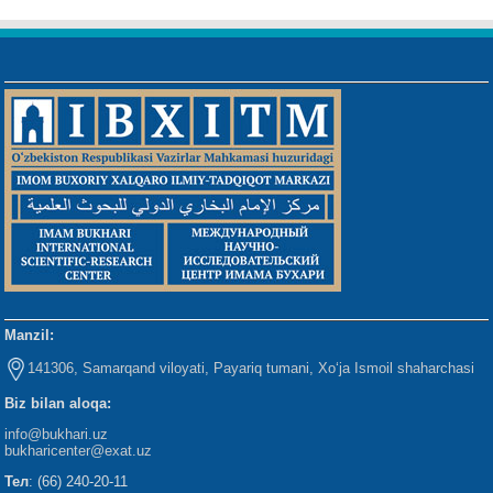
Manzil:
141306, Samarqand viloyati, Payariq tumani, Xo‘ja Ismoil shaharchasi
Biz bilan aloqa:
info@bukhari.uz
bukharicenter
@exat.uz
Тел
: (66) 240-20-11