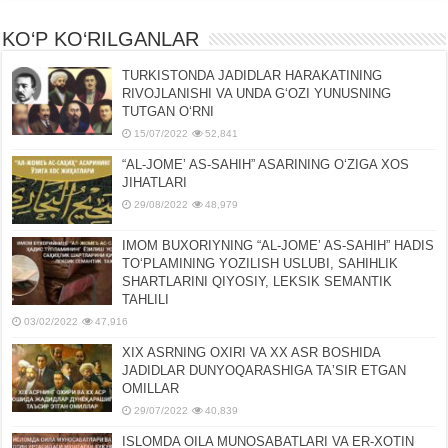
KO‘P KO‘RILGANLAR
TURKISTONDA JADIDLAR HARAKATINING
RIVOJLANISHI VA UNDA GʻOZI YUNUSNING
TUTGAN OʻRNI
15/07/2022
52,841
“AL-JOMEʼ AS-SAHIH” ASARINING OʻZIGA XOS
JIHATLARI
29/08/2022
48,979
IMOM BUXORIYNING “AL-JOMEʼ AS-SAHIH” HADIS
TOʻPLAMINING YOZILISH USLUBI, SAHIHLIK
SHARTLARINI QIYOSIY, LЕKSIK SЕMANTIK
TAHLILI
03/02/2022
47,916
XIX ASRNING OXIRI VA XX ASR BOSHIDA
JADIDLAR DUNYOQARASHIGA TAʼSIR ETGAN
OMILLAR
29/07/2022
40,839
ISLOMDA OILA MUNOSABATLARI VA ER-XOTIN