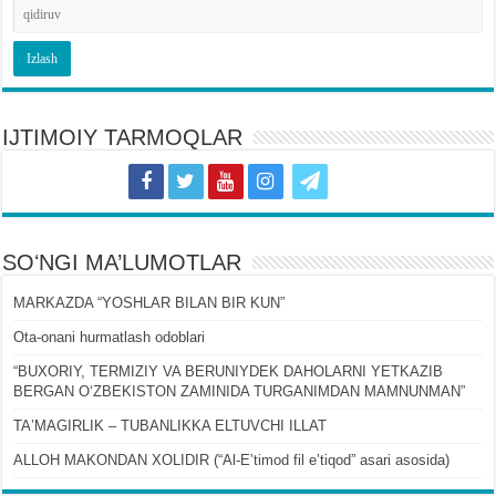
IJTIMOIY TARMOQLAR
SOʻNGI MA’LUMOTLAR
MARKAZDA “YOSHLAR BILAN BIR KUN”
Ota-onani hurmatlash odoblari
“BUXORIY, TERMIZIY VA BERUNIYDEK DAHOLARNI YETKAZIB
BERGAN OʻZBEKISTON ZAMINIDA TURGANIMDAN MAMNUNMAN”
TAʼMAGIRLIK – TUBANLIKKA ELTUVCHI ILLAT
ALLOH MAKONDAN XOLIDIR (“Al-Eʼtimod fil eʼtiqod” asari asosida)