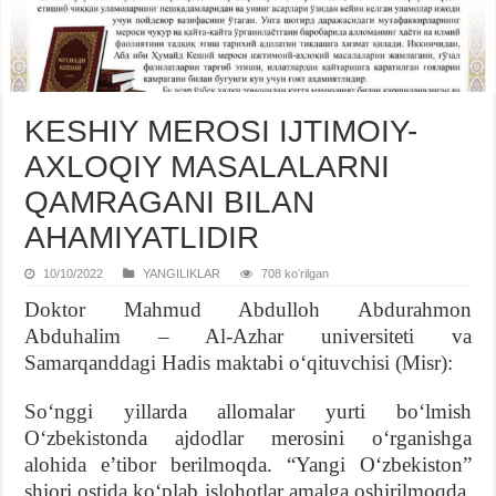
KЕSHIY MЕROSI IJTIMOIY-
AXLOQIY MASALALARNI
QAMRAGANI BILAN
AHAMIYATLIDIR
10/10/2022
YANGILIKLAR
708 koʻrilgan
Doktor Mahmud Abdulloh Abdurahmon
Abduhalim – Al-Azhar universiteti va
Samarqanddagi Hadis maktabi oʻqituvchisi (Misr):
Soʻnggi yillarda allomalar yurti boʻlmish
Oʻzbekistonda ajdodlar merosini oʻrganishga
alohida eʼtibor berilmoqda. “Yangi Oʻzbekiston”
shiori ostida koʻplab islohotlar amalga oshirilmoqda,