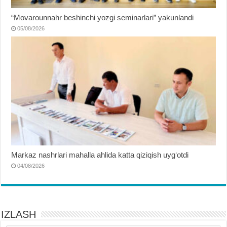
“Movarounnahr beshinchi yozgi seminarlari” yakunlandi
05/08/2026
Markaz nashrlari mahalla ahlida katta qiziqish uygʻotdi
04/08/2026
IZLASH