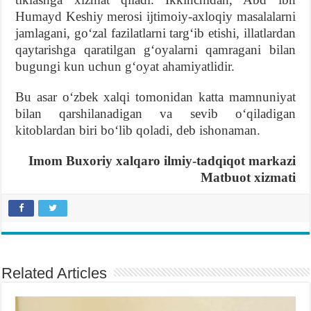
Humayd Keshiy merosi ijtimoiy-axloqiy masalalarni
jamlagani, goʻzal fazilatlarni targʻib etishi, illatlardan
qaytarishga qaratilgan gʻoyalarni qamragani bilan
bugungi kun uchun gʻoyat ahamiyatlidir.
Bu asar oʻzbek xalqi tomonidan katta mamnuniyat
bilan qarshilanadigan va sevib oʻqiladigan
kitoblardan biri boʻlib qoladi, deb ishonaman.
Imom Buxoriy xalqaro ilmiy-tadqiqot markazi
Matbuot xizmati
Related Articles