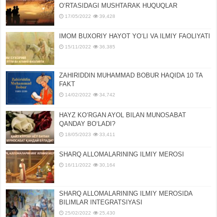
OʻRTASIDAGI MUSHTARAK HUQUQLAR
17/05/2022
39,428
IMOM BUXORIY HAYOT YOʻLI VA ILMIY FAOLIYATI
15/11/2022
36,385
ZAHIRIDDIN MUHAMMAD BOBUR HAQIDA 10 TA
FAKT
14/02/2022
34,742
HAYZ KOʻRGAN AYOL BILAN MUNOSABAT
QANDAY BOʻLADI?
18/05/2023
33,411
SHARQ ALLOMALARINING ILMIY MEROSI
16/11/2022
30,164
SHARQ ALLOMALARINING ILMIY MЕROSIDA
BILIMLAR INTЕGRATSIYASI
25/02/2022
25,430