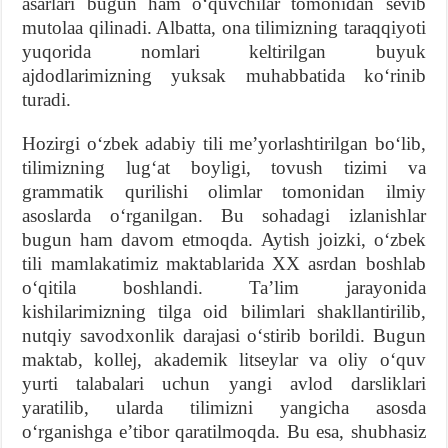
asarlari bugun ham oʻquvchilar tomonidan sevib
mutolaa qilinadi. Albatta, ona tilimizning taraqqiyoti
yuqorida nomlari keltirilgan buyuk
ajdodlarimizning yuksak muhabbatida koʻrinib
turadi.
Hozirgi oʻzbek adabiy tili meʼyorlashtirilgan boʻlib,
tilimizning lugʻat boyligi, tovush tizimi va
grammatik qurilishi olimlar tomonidan ilmiy
asoslarda oʻrganilgan. Bu sohadagi izlanishlar
bugun ham davom etmoqda. Aytish joizki, oʻzbek
tili mamlakatimiz maktablarida XX asrdan boshlab
oʻqitila boshlandi. Taʼlim jarayonida
kishilarimizning tilga oid bilimlari shakllantirilib,
nutqiy savodxonlik darajasi oʻstirib borildi. Bugun
maktab, kollej, akademik litseylar va oliy oʻquv
yurti talabalari uchun yangi avlod darsliklari
yaratilib, ularda tilimizni yangicha asosda
oʻrganishga eʼtibor qaratilmoqda. Bu esa, shubhasiz