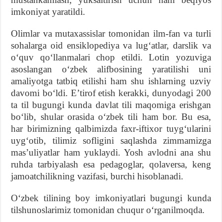
imkoniyat yaratildi.
Olimlar va mutaxassislar tomonidan ilm-fan va turli
sohalarga oid ensiklopediya va lugʻatlar, darslik va
oʻquv qoʻllanmalari chop etildi. Lotin yozuviga
asoslangan oʻzbek alifbosining yaratilishi uni
amaliyotga tatbiq etilishi ham shu ishlarning uzviy
davomi boʻldi. Eʼtirof etish kerakki, dunyodagi 200
ta til bugungi kunda davlat tili maqomiga erishgan
boʻlib, shular orasida oʻzbek tili ham bor. Bu esa,
har birimizning qalbimizda faxr-iftixor tuygʻularini
uygʻotib, tilimiz sofligini saqlashda zimmamizga
masʼuliyatlar ham yuklaydi. Yosh avlodni ana shu
ruhda tarbiyalash esa pedagoglar, qolaversa, keng
jamoatchilikning vazifasi, burchi hisoblanadi.
Oʻzbek tilining boy imkoniyatlari bugungi kunda
tilshunoslarimiz tomonidan chuqur oʻrganilmoqda.