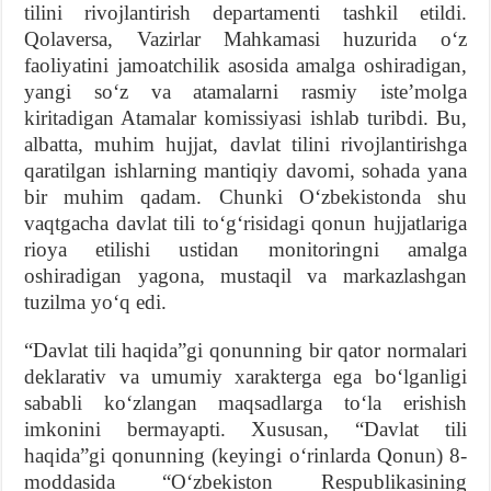
tilini rivojlantirish departamenti tashkil etildi.
Qolaversa, Vazirlar Mahkamasi huzurida oʻz
faoliyatini jamoatchilik asosida amalga oshiradigan,
yangi soʻz va atamalarni rasmiy isteʼmolga
kiritadigan Atamalar komissiyasi ishlab turibdi. Bu,
albatta, muhim hujjat, davlat tilini rivojlantirishga
qaratilgan ishlarning mantiqiy davomi, sohada yana
bir muhim qadam. Chunki Oʻzbekistonda shu
vaqtgacha davlat tili toʻgʻrisidagi qonun hujjatlariga
rioya etilishi ustidan monitoringni amalga
oshiradigan yagona, mustaqil va markazlashgan
tuzilma yoʻq edi.
“Davlat tili haqida”gi qonunning bir qator normalari
deklarativ va umumiy xarakterga ega boʻlganligi
sababli koʻzlangan maqsadlarga toʻla erishish
imkonini bermayapti. Xususan, “Davlat tili
haqida”gi qonunning (keyingi oʻrinlarda Qonun) 8-
moddasida “Oʻzbekiston Respublikasining