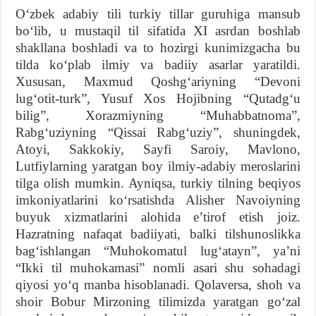
Oʻzbek adabiy tili turkiy tillar guruhiga mansub
boʻlib, u mustaqil til sifatida XI asrdan boshlab
shakllana boshladi va to hozirgi kunimizgacha bu
tilda koʻplab ilmiy va badiiy asarlar yaratildi.
Xususan, Maxmud Qoshgʻariyning “Devoni
lugʻotit-turk”, Yusuf Xos Hojibning “Qutadgʻu
bilig”, Xorazmiyning “Muhabbatnoma”,
Rabgʻuziyning “Qissai Rabgʻuziy”, shuningdek,
Atoyi, Sakkokiy, Sayfi Saroiy, Mavlono,
Lutfiylarning yaratgan boy ilmiy-adabiy meroslarini
tilga olish mumkin. Ayniqsa, turkiy tilning beqiyos
imkoniyatlarini koʻrsatishda Alisher Navoiyning
buyuk xizmatlarini alohida eʼtirof etish joiz.
Hazratning nafaqat badiiyati, balki tilshunoslikka
bagʻishlangan “Muhokomatul lugʻatayn”, yaʼni
“Ikki til muhokamasi” nomli asari shu sohadagi
qiyosi yoʻq manba hisoblanadi. Qolaversa, shoh va
shoir Bobur Mirzoning tilimizda yaratgan goʻzal