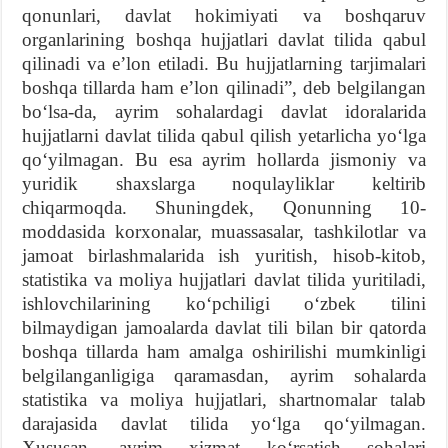
qonunlari, davlat hokimiyati va boshqaruv
organlarining boshqa hujjatlari davlat tilida qabul
qilinadi va eʼlon etiladi. Bu hujjatlarning tarjimalari
boshqa tillarda ham eʼlon qilinadi”, deb belgilangan
boʻlsa-da, ayrim sohalardagi davlat idoralarida
hujjatlarni davlat tilida qabul qilish yetarlicha yoʻlga
qoʻyilmagan. Bu esa ayrim hollarda jismoniy va
yuridik shaxslarga noqulayliklar keltirib
chiqarmoqda. Shuningdek, Qonunning 10-
moddasida korxonalar, muassasalar, tashkilotlar va
jamoat birlashmalarida ish yuritish, hisob-kitob,
statistika va moliya hujjatlari davlat tilida yuritiladi,
ishlovchilarining koʻpchiligi oʻzbek tilini
bilmaydigan jamoalarda davlat tili bilan bir qatorda
boshqa tillarda ham amalga oshirilishi mumkinligi
belgilanganligiga qaramasdan, ayrim sohalarda
statistika va moliya hujjatlari, shartnomalar talab
darajasida davlat tilida yoʻlga qoʻyilmagan.
Xususan, ayrim xizmat koʻrsatish sohalari