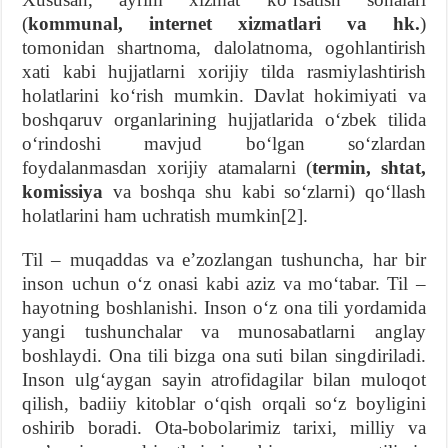
(
kommunal, internet xizmatlari va hk.
)
tomonidan shartnoma, dalolatnoma, ogohlantirish
xati kabi hujjatlarni xorijiy tilda rasmiylashtirish
holatlarini koʻrish mumkin. Davlat hokimiyati va
boshqaruv organlarining hujjatlarida oʻzbek tilida
oʻrindoshi mavjud boʻlgan soʻzlardan
foydalanmasdan xorijiy atamalarni (
termin, shtat,
komissiya
va boshqa shu kabi soʻzlarni) qoʻllash
holatlarini ham uchratish mumkin[2].
Til – muqaddas va eʼzozlangan tushuncha, har bir
inson uchun oʻz onasi kabi aziz va moʻtabar. Til –
hayotning boshlanishi. Inson oʻz ona tili yordamida
yangi tushunchalar va munosabatlarni anglay
boshlaydi. Ona tili bizga ona suti bilan singdiriladi.
Inson ulgʻaygan sayin atrofidagilar bilan muloqot
qilish, badiiy kitoblar oʻqish orqali soʻz boyligini
oshirib boradi. Ota-bobolarimiz tarixi, milliy va