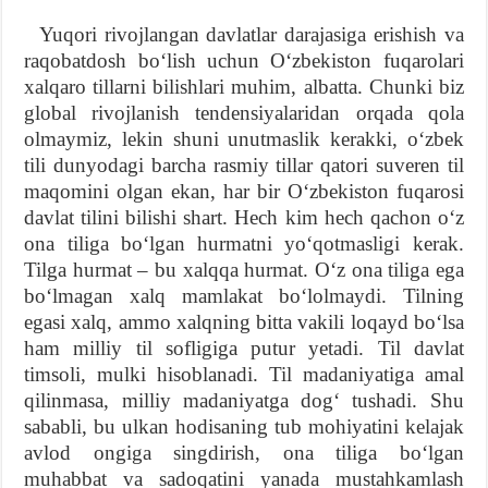
Yuqori rivojlangan davlatlar darajasiga erishish va
raqobatdosh boʻlish uchun Oʻzbekiston fuqarolari
xalqaro tillarni bilishlari muhim, albatta. Chunki biz
global rivojlanish tendensiyalaridan orqada qola
olmaymiz, lekin shuni unutmaslik kerakki, oʻzbek
tili dunyodagi barcha rasmiy tillar qatori suveren til
maqomini olgan ekan, har bir Oʻzbekiston fuqarosi
davlat tilini bilishi shart. Hech kim hech qachon oʻz
ona tiliga boʻlgan hurmatni yoʻqotmasligi kerak.
Tilga hurmat – bu xalqqa hurmat. Oʻz ona tiliga ega
boʻlmagan xalq mamlakat boʻlolmaydi. Tilning
egasi xalq, ammo xalqning bitta vakili loqayd boʻlsa
ham milliy til sofligiga putur yetadi. Til davlat
timsoli, mulki hisoblanadi. Til madaniyatiga amal
qilinmasa, milliy madaniyatga dogʻ tushadi. Shu
sababli, bu ulkan hodisaning tub mohiyatini kelajak
avlod ongiga singdirish, ona tiliga boʻlgan
muhabbat va sadoqatini yanada mustahkamlash