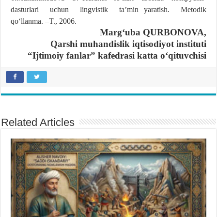
dasturlari uchun lingvistik taʼmin yaratish. Metodik
qoʻllanma. –T., 2006.
Margʻuba QURBONOVA,
Qarshi muhandislik iqtisodiyot instituti
“Ijtimoiy fanlar” kafedrasi katta oʻqituvchisi
Related Articles