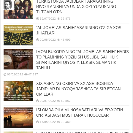
TURKISTONDA JADIDLAR HARAKATINING
RIVOJLANISHI VA UNDA GʻOZI YUNUSNING
TUTGAN OʻRNI
15/07/2022
52,873
“AL-JOMEʼ AS-SAHIH” ASARINING OʻZIGA XOS
JIHATLARI
29/08/2022
48,999
IMOM BUXORIYNING “AL-JOMEʼ AS-SAHIH” HADIS
TOʻPLAMINING YOZILISH USLUBI, SAHIHLIK
SHARTLARINI QIYOSIY, LЕKSIK SЕMANTIK
TAHLILI
03/02/2022
47,937
XIX ASRNING OXIRI VA XX ASR BOSHIDA
JADIDLAR DUNYOQARASHIGA TAʼSIR ETGAN
OMILLAR
29/07/2022
40,852
ISLOMDA OILA MUNOSABATLARI VA ER-XOTIN
OʻRTASIDAGI MUSHTARAK HUQUQLAR
17/05/2022
39,460