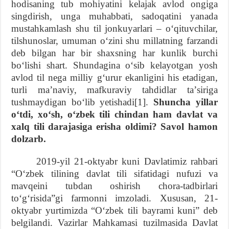
hodisaning tub mohiyatini kelajak avlod ongiga
singdirish, unga muhabbati, sadoqatini yanada
mustahkamlash shu til jonkuyarlari – oʻqituvchilar,
tilshunoslar, umuman oʻzini shu millatning farzandi
deb bilgan har bir shaxsning har kunlik burchi
boʻlishi shart. Shundagina oʻsib kelayotgan yosh
avlod til nega milliy gʻurur ekanligini his etadigan,
turli maʼnaviy, mafkuraviy tahdidlar taʼsiriga
tushmaydigan boʻlib yetishadi[1].
Shuncha yillar
oʻtdi, xoʻsh, oʻzbek tili chindan ham davlat va
xalq tili darajasiga erisha oldimi? Savol hamon
dolzarb.
2019-yil 21-oktyabr kuni Davlatimiz rahbari
“Oʻzbek tilining davlat tili sifatidagi nufuzi va
mavqeini tubdan oshirish chora-tadbirlari
toʻgʻrisida”gi farmonni imzoladi. Xususan, 21-
oktyabr yurtimizda “Oʻzbek tili bayrami kuni” deb
belgilandi. Vazirlar Mahkamasi tuzilmasida Davlat