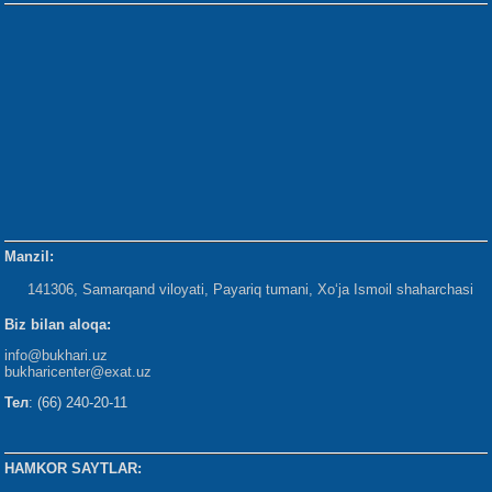
Manzil:
141306, Samarqand viloyati, Payariq tumani, Xo‘ja Ismoil shaharchasi
Biz bilan aloqa:
info@bukhari.uz
bukharicenter
@exat.uz
Тел
: (66) 240-20-11
HAMKOR SAYTLAR: