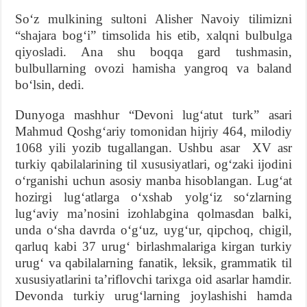
Soʻz mulkining sultoni Alisher Navoiy tilimizni
“shajara bogʻi” timsolida his etib, xalqni bulbulga
qiyosladi. Ana shu boqqa gard tushmasin,
bulbullarning ovozi hamisha yangroq va baland
boʻlsin, dedi.
Dunyoga mashhur “Devoni lugʻatut turk” asari
Mahmud Qoshgʻariy tomonidan hijriy 464, milodiy
1068 yili yozib tugallangan. Ushbu asar XV asr
turkiy qabilalarining til xususiyatlari, ogʻzaki ijodini
oʻrganishi uchun asosiy manba hisoblangan. Lugʻat
hozirgi lugʻatlarga oʻxshab yolgʻiz soʻzlarning
lugʻaviy maʼnosini izohlabgina qolmasdan balki,
unda oʻsha davrda oʻgʻuz, uygʻur, qipchoq, chigil,
qarluq kabi 37 urugʻ birlashmalariga kirgan turkiy
urugʻ va qabilalarning fanatik, leksik, grammatik til
xususiyatlarini taʼriflovchi tarixga oid asarlar hamdir.
Devonda turkiy urugʻlarning joylashishi hamda