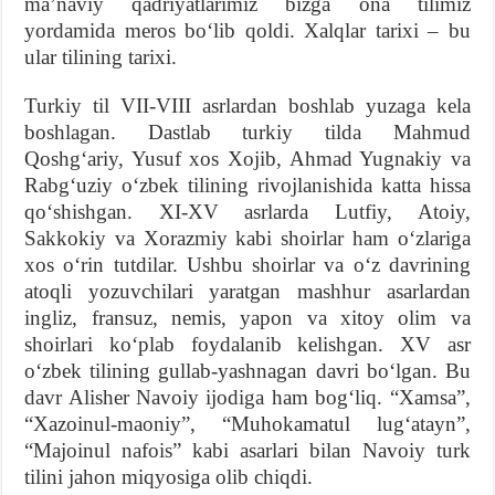
maʼnaviy qadriyatlarimiz bizga ona tilimiz
yordamida meros boʻlib qoldi. Xalqlar tarixi – bu
ular tilining tarixi.
Turkiy til VII-VIII asrlardan boshlab yuzaga kela
boshlagan. Dastlab turkiy tilda Mahmud
Qoshgʻariy, Yusuf xos Xojib, Ahmad Yugnakiy va
Rabgʻuziy oʻzbek tilining rivojlanishida katta hissa
qoʻshishgan. XI-XV asrlarda Lutfiy, Atoiy,
Sakkokiy va Xorazmiy kabi shoirlar ham oʻzlariga
xos oʻrin tutdilar. Ushbu shoirlar va oʻz davrining
atoqli yozuvchilari yaratgan mashhur asarlardan
ingliz, fransuz, nemis, yapon va xitoy olim va
shoirlari koʻplab foydalanib kelishgan. XV asr
oʻzbek tilining gullab-yashnagan davri boʻlgan. Bu
davr Alisher Navoiy ijodiga ham bogʻliq. “Xamsa”,
“Xazoinul-maoniy”, “Muhokamatul lugʻatayn”,
“Majoinul nafois” kabi asarlari bilan Navoiy turk
tilini jahon miqyosiga olib chiqdi.