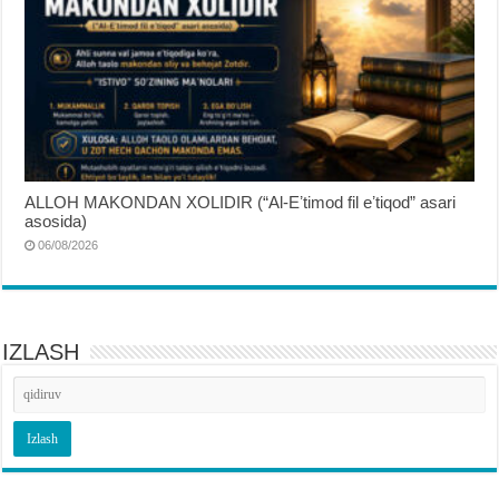
ALLOH MAKONDAN XOLIDIR (“Al-Eʼtimod fil eʼtiqod” asari
asosida)
06/08/2026
IZLASH