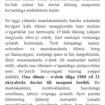
boʻlish uchun biz davlat tilining maqomini
koʻtarishga erishishimiz lozim.
Soʻnggi yillarida mamlakatimizda barcha sohalarda
boʻlgani kabi tilimiz taraqqiyotida ham muhim
oʻzgarishlar yuz bermoqda. Oʻzbek tilining xalqaro
miqyosda obroʻyi oshib, faol muloqot vositasiga
aylanib bormoqda. Turli darajadagi rasmiy
uchrashuv va muzokaralarda tilimiz keng
qoʻllanayotgani, xorijdagi qator taʼlim dargohlarida,
ilmiy muassasalarda oʻzbek tili markazlari tashkil
etilib, ularda ona tilimizni oʻrganishga qiziquvchilar
soni koʻpayib borayotgani buning yaqqol
dalilidir.
Ona tilimiz
–
oʻzbek tiliga 1989 yil 21
oktyabrda davlat tili maqomi berildi.
Bu
mamlakatimiz, yurtdoshlarimiz hayotidagi
unutilmas, tarixiy voqeaga aylandi. Ayni paytda
tilimizning ijtimoiy mavqeini yanada
mustahkamlash, yuksaltirish uchun ham beqiyos