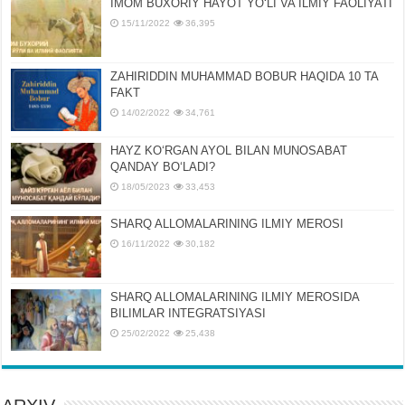
IMOM BUXORIY HAYOT YOʻLI VA ILMIY FAOLIYATI
15/11/2022
36,395
ZAHIRIDDIN MUHAMMAD BOBUR HAQIDA 10 TA
FAKT
14/02/2022
34,761
HAYZ KOʻRGAN AYOL BILAN MUNOSABAT
QANDAY BOʻLADI?
18/05/2023
33,453
SHARQ ALLOMALARINING ILMIY MEROSI
16/11/2022
30,182
SHARQ ALLOMALARINING ILMIY MЕROSIDA
BILIMLAR INTЕGRATSIYASI
25/02/2022
25,438