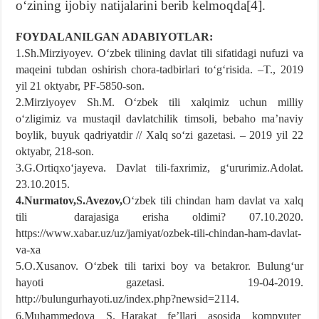
oʻzining ijobiy natijalarini berib kelmoqda[4].
FOYDALANILGAN ADABIYOTLAR:
1.Sh.Mirziyoyev. Oʻzbek tilining davlat tili sifatidagi nufuzi va
maqeini tubdan oshirish chora-tadbirlari toʻgʻrisida. –T., 2019
yil 21 oktyabr, PF-5850-son.
2.Mirziyoyev Sh.M. Oʻzbek tili xalqimiz uchun milliy
oʻzligimiz va mustaqil davlatchilik timsoli, bebaho maʼnaviy
boylik, buyuk qadriyatdir // Xalq soʻzi gazetasi. – 2019 yil 22
oktyabr, 218-son.
3.G.Ortiqxoʻjayeva. Davlat tili-faxrimiz, gʻururimiz.Adolat.
23.10.2015.
4.Nurmatov,S.Avezov,
Oʻzbek tili chindan ham davlat va xalq
tili darajasiga erisha oldimi? 07.10.2020.
https://www.xabar.uz/uz/jamiyat/ozbek-tili-chindan-ham-davlat-
va-xa
5.O.Xusanov. Oʻzbek tili tarixi boy va betakror. Bulungʻur
hayoti gazetasi. 19-04-2019.
http://bulungurhayoti.uz/index.php?newsid=2114.
6.Muhammedova S. Harakat feʼllari asosida kompyuter