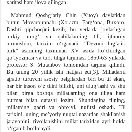
xaritasi ham ilova qilingan.
Mahmud Qoshgʻariy Chin (Xitoy) davlatidan
butun Movarounnahr (Xorazm, Fargʻona, Buxoro,
Dashti qipchoq)ni kezib, bu yerlarda joylashgan
turkiy urugʻ va qabilalarning tili, ijtimoiy
turmushini, tarixini oʻrganadi. “Devoni lugʻatit-
turk” asarining taxminan XV asrda koʻchirilgan
qoʻlyozmasi va turk tiliga tarjimasi 1860-63 yillarda
professor S. Mutalibov tomonidan tarjima qilindi.
Bu uning 20 yillik ishi natijasi edi[3]. Millatlarni
ajratib turuvchi asosiy belgilardan biri bu til ekan,
har bir inson oʻz tilini bilishi, uni ulugʻlashi va shu
bilan birga boshqa millatlarning ona tiliga ham
hurmat bilan qarashi lozim. Shundagina tilning,
millatning qadri va obroʻyi, nufuzi oshadi. Til
tarixini, uning meʼyoriy nuqtai nazardan shakllanish
jarayonini, rivojlanishini millat tarixidan ayri holda
oʻrganib boʻlmaydi.