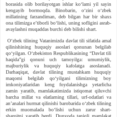
borasida olib borilayotgan ishlar koʻlami yil sayin
kengayib bormoqda. Binobarin, oʻzini oʻzbek
millatining farzandiman, deb bilgan har bir shaxs
ona tilimizga eʼtiborli boʻlishi, uning sofligini asrab-
avaylashni muqaddas burchi deb bilishi shart.
Oʻzbek tilining Vatanimizda davlat tili sifatida amal
qilinishining huquqiy asoslari qonunan belgilab
qoʻyilgan. Oʻzbekiston Respublikasining “Davlat tili
haqida”gi qonuni uch tamoyilga: umumiylik,
majburiylik va huquqiy kafolatga asoslanadi.
Darhaqiqat, davlat tilining mustahkam huquqiy
maqomi belgilab qoʻyilgani tilimizning boy
imkoniyatlaridan keng foydalanishga yetarlicha
zamin yaratib, mamlakatimizda istiqomat qiluvchi
barcha millat va elatlarning tillari, urf-odatlari va
anʼanalari hurmat qilinishi barobarida oʻzbek tilining
erkin muomalada boʻlishi uchun zarur shart-
sharoitni yaratib berdi. Dunyoda taniqli mamlakat