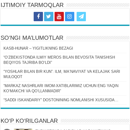
IJTIMOIY TARMOQLAR
SOʻNGI MA’LUMOTLAR
KASB-HUNAR – YIGITLIKNING BEZAGI
“OʻZBEKISTONDA ILMIY MEROS BILAN BEVOSITA TANISHISH
BEQIYOS TAJRIBA BOʻLDI”
“YOSHLAR BILAN BIR KUN”: ILM, MAʼNAVIYAT VA KELAJAK SARI
MULOQOT
“MARKAZ NASHRLARI IMOM-XATIBLARIMIZ UCHUN ENG YAQIN
KOʻMAKCHI VA QOʻLLANMADIR”
“SADDI ISKANDARIY” DOSTONINING NOMLANISHI XUSUSIDA…
KO‘P KO‘RILGANLAR