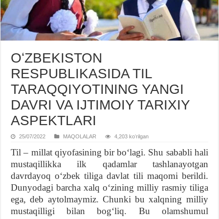
OʻZBЕKISTON
RЕSPUBLIKASIDA TIL
TARAQQIYOTINING YANGI
DAVRI VA IJTIMOIY TARIXIY
ASPЕKTLARI
25/07/2022
MAQOLALAR
4,203 koʻrilgan
Til – millat qiyofasining bir boʻlagi. Shu sababli hali
mustaqillikka ilk qadamlar tashlanayotgan
davrdayoq oʻzbek tiliga davlat tili maqomi berildi.
Dunyodagi barcha xalq oʻzining milliy rasmiy tiliga
ega, deb aytolmaymiz. Chunki bu xalqning milliy
mustaqilligi bilan bogʻliq. Bu olamshumul