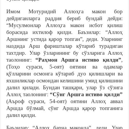
Имом Мотуридий Аллоҳга макон бор
дейдиганларга раддия бериб бундай дейди:
“Мусулмонлар Аллоҳга макон исбот қилиш
борасида ихтилоф қилди. Баъзилар: “Аллоҳ
Аршнинг устида қарор топган”, деди. Уларнинг
наздида Арш фаришталар кўтариб турадиган
тахтдир. Улар ўзларининг бу сўзларига Аллоҳ
таолонинг:
“Раҳмон Аршга истиво қилди”
,
(Тоҳо сураси, 5-оят) оятини ва одамлар
қўлларини осмонга кўтариб дуо қилишлари ва
яхшиликлар осмондан келишини умид қилишини
далил қилади. Бундан ташқари, улар ўз сўзига
Аллоҳ таолонинг:
“Сўнг Аршга истиво қилди”
(Аъроф сураси, 54-оят) оятини Аллоҳ аввал
Аршда бўлмай, сўнг Аршда қарор топганига
далил қилди.
Баъзилар: “Аллоҳ барча маконда”, деди. Улар