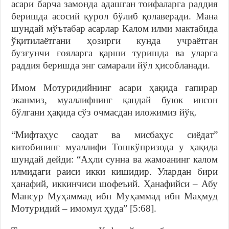
асари барча замонда адашган тоифаларга раддия
беришда асосий қурол бўлиб қолаверади. Мана
шундай мўътабар асарлар Калом илми мактабида
ўқитилаётгани ҳозирги кунда учраётган
бузғунчи ғояларга қарши туришда ва уларга
раддия беришда энг самарали йўл ҳисобланади.
Имом Мотуридийнинг асари ҳақида гапирар
эканмиз, муаллифнинг қандай буюк инсон
бўлгани ҳақида сўз очмасдан иложимиз йўқ.
“Мифтаҳус саодат ва мисбаҳус сиёдат”
китобининг муаллифи Тошкўпризода у ҳақида
шундай дейди: “Аҳли сунна ва жамоанинг калом
илмидаги раиси икки кишидир. Улардан бири
ҳанафий, иккинчиси шофеъий. Ҳанафийси ‒ Абу
Мансур Муҳаммад ибн Муҳаммад ибн Маҳмуд
Мотуридий ‒ имомул ҳуда” [5:68].