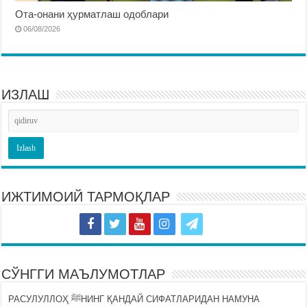
Ота-онани ҳурматлаш одоблари
06/08/2026
ИЗЛАШ
ИЖТИМОИЙ ТАРМОҚЛАР
СЎНГГИ МАЪЛУМОТЛАР
РАСУЛУЛЛОҲ ﷺНИНГ ҚАНДАЙ СИФАТЛАРИДАН НАМУНА