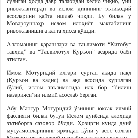
суянган ҳолда давр талабидан келиб чиқиб, уни
ривожлантирди ва ислом динининг эътиқодий
асосларини қайта ишлаб чиқди. Бу билан у
Мовароуннаҳр ислом илоҳиёт мактабининг
ривожланишига катта ҳисса қўшди.
Алломанинг қарашлари ва таълимоти “Китобут
тавҳид” ва “Таъвилотул Қуръон” асарида баён
этилган.
Имом Мотуридий илгари сурган ақида нақл
(Қуръон ва ҳадис) ва ақл асосида қурилган
бўлиб, ислом таълимотида илк бор “билиш
назарияси”ни илмий асослаб берган.
Абу Мансур Мотуридий ўзининг юксак илмий
фаолияти билан бутун Ислом дунёсида алоҳида
эътиборга сазовор бўлди. Ҳозирги кунда дунё
мусулмонларининг ярмидан кўпи у асос солган
Мотуридия ақидавий мазҳабига эътиқод қилади.