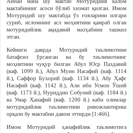
Айнан мана шу мактаб Мотуридийя калом
мактабининг асоси бўлиб хизмат қилган. Имом
Мотуридий шу мактабда ўз ғояларини илгари
суриб, исломнинг асл моҳиятини қамраб олган
мотуридийлик ақидавий мазҳабини ташкил
этган.
Кейинги даврда Мотуридий таълимотини
батафсил ўрганган ва бу таълимотнинг
моҳиятини чуқур билган Абул Юср Паздавий
(ваф. 1099 й.), Абул Муин Насафий (ваф. 1114
й.), Саффор Бухорий (ваф. 1134 й.), Абу Ҳафс
Насафий (ваф. 1142 й.), Али ибн Усмон Ўший
(ваф. 1173 й.), Нуриддин Собуний (ваф. 1184 й.)
ва Умар Ҳанафий (ваф. 1200 й.) каби олимлар
мотуридийлик таълимотини ривожлантириш
орқали бу мактабни давом эттирди [1:466].
Имом Мотуридий ҳанафийлик таълимотига