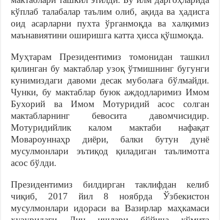
кўплаб талабалар таълим олиб, ақида ва ҳадисга
оид асарларни пухта ўрганмоқда ва халқимиз
маънавиятини оширишга катта ҳисса қўшмоқда.
Муҳтарам Президентимиз томонидан ташкил
қилинган бу мактаблар узоқ ўтмишнинг бугунги
кунимиздаги давоми десак муболаға бўлмайди.
Чунки, бу мактаблар буюк аждодларимиз Имом
Бухорий ва Имом Мотуридий асос солган
мактабларнинг бевосита давомчисидир.
Мотуридийлик калом мактаби нафақат
Мовароуннаҳр диёри, балки бутун дунё
мусулмонлари эътиқод қиладиган таълимотга
асос бўлди.
Президентимиз билдирган таклифдан келиб
чиқиб, 2017 йил 8 ноябрда Ўзбекистон
мусулмонлари идораси ва Вазирлар маҳкамаси
ҳузуридаги Дин ишлари бўйича қўмита