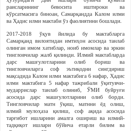
раисларининг бевосита иштироки ва
кўрсатмасига биноан, Самарқандда Калом илми
ва Ҳадис илми мактаби ўз фаолиятини бошлади.
2017-2018 ўқув йилида бу мактабларга
Самарқанд вилоятидан имтиҳон асосида танлаб
олинган имом хатиблар, ноиб имомлар ва эркин
тингловчилар жалб қилинди. Илмий мактабларда
дарс машғулотларини олиб бориш ва
тингловчиларга соф эътиқодни сингдириш
мақсадида Калом илми мактабига 6 нафар, Ҳадис
илми мактабига 5 нафар тажрибали ўқитувчи-
мударрислар танлаб олиниб, ЎМИ буйруғи
асосида дарс машғулотларини олиб борди.
Тингловчилар матн ўқиш, матнни ёд олиш,
илмий мулоҳаза қилиш, соф ақида асосида
тарғибот ишларини амалга ошириш ва илмий-
тадқиқот ишлари бўйича етарли билим ва