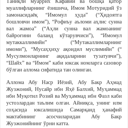
Таниқли муаррих Кафавий ва бошқа қатор
муаллифларнинг ёзишича, Имом Мотуридий ўз
замонасидаёқ “Имомул ҳуда” (“Ҳидоятга
бошловчи имом”), “Рофиъу аъломи аҳлис сунна
вал жамоа” (“Аҳли сунна вал жамоанинг
байроғини баланд кўтарувчиси”), “Имомул
мутаккаллимийн” (“Мутакаллимларнинг
имоми”), “Мусаҳҳиҳу ақоидил муслимийн” (“
Мусулмонларнинг ақидаларини тузатувчи”),
“Шайх” ва “Имом” каби юксак номларга сазовор
бўлган аллома сифатида тан олинган.
Аллома Абу Наср Иёзий, Абу Бакр Аҳмад
Жузжоний, Нусайр ибн Яҳё Балхий, Муҳаммад
ибн Муқотил Розий ва Муҳаммад ибн Фазл каби
устозлардан таълим олган. Айниқса, унинг илм
соҳасида юксалишида Самарқанд ҳанафий
мактабининг асосчиларидан Абу Бакр
Жузжонийнинг ўрни катта.