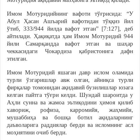
Имом Мотуридийнинг вафоти тўғрисида: “У
Абул Ҳасан Ашъарий вафотидан тўққиз йил
ўтиб, 333/944 йилда вафот этган” [7:127], деб
айтилади. Ҳақиқатда ҳам Имом Мотуридий 944
йили Самарқандда вафот этган ва шаҳар
чеккасидаги Чокардиза қабристонига дафн
этилган.
Имом Мотуридий яшаган давр ислом оламида
турли ўзгаришлар авж олган, айниқса турли
фирқалар томонидан ақидавий бузилишлар юзага
келган пайтга тўғри келди. Шундай шароитда у
Аҳли сунна ва жамоа эътиқодини ҳимоя қилиб
хавориж, рофиза, карромийя, жаҳмийя,
мушаббиҳа ва бошқа ботил ақидаларнинг
даъволарига раддиялар берди ва исломнинг асл
моҳиятини очиб берди.