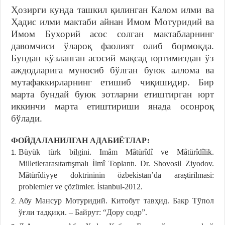
Ҳозирги кунда ташкил қилинган Калом илми ва
Ҳадис илми мактаби айнан Имом Мотуридий ва
Имом Бухорий асос солган мактабларнинг
давомчиси ўлароқ фаолият олиб бормоқда.
Бундан кўзланган асосий мақсад юртимиздан ўз
аждодларига муносиб бўлган буюк аллома ва
мутафаккирларнинг етишиб чиқишидир. Бир
марта бундай буюк зотларни етиштирган юрт
иккинчи марта етиштириши янада осонроқ
бўлади.
ФОЙДАЛАНИЛГАН АДАБИЁТЛАР:
Büyük türk bilgini. Imâm Mâtürîdî ve Mâtürîdîlik.
Milletlerarasıtartışmalı İlmî Toplantı. Dr. Shovosil Ziyodov.
Mâtürîdiyye doktrininin özbekistanʼda araştirilmasi:
problemler ve çözümler. İstanbul-2012.
Абу Мансур Мотуридий. Китобут тавҳид. Бакр Тўпол
ўғли тадқиқи. – Байрут: “Дору содр”.