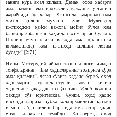
заннга кўра амал қилади. Демак, оҳод хабарга
амал қилиш ёки қилмаслик важҳини ўрганиш
жараёнида бу хабар тўғрисида қамровли илм
ҳосил қилиш мумкин эмас. Мужтаҳид
ижтиҳодсиз қайси важҳга мойил бўлса ҳам
барибир хабарнинг ҳаққидан юз ўгирган бўлади.
Шунинг учун, у икки важҳда (амал қилиш ёки
қилмасликда) ҳам ижтиҳод қилиши лозим
бўлади” [2:71].
Имом Мотурудий айнан ҳозирги янги чиққан
тоифаларнинг: “Биз ҳадисларнинг зоҳирига кўра
амал қиламиз”, деган сўзига раддия бериб, оҳод
ҳадисларга тўғридан-тўғри амал қилиш
ҳадиснинг ҳаққидан юз ўгириш бўлиб қолиши
ҳақида сўз юритмоқда. Чунки, оҳод ҳадис
инсонда заррача шубҳа қолдирмайдиган қатъий
илмни пайдо қилиш борасида мутавотир ҳадис
етган даражага етмайди. Қолаверса, оҳод