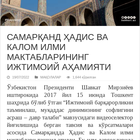
САМАРҚАНД ҲАДИС ВА
КАЛОМ ИЛМИ
МАКТАБЛАРИНИНГ
ИЖТИМОИЙ АҲАМИЯТИ
19/07/2022
МАҚОЛАЛАР
1,644 кўрилган
Ўзбекистон Президенти Шавкат Мирзиёев
иштирокида 2017 йил 15 июнда Тошкент
шаҳрида бўлиб ўтган “Ижтимоий барқарорликни
таъминлаш, муқаддас динимизнинг софлигини
асраш – давр талаби” мавзусидаги видеоселектор
йиғилишида берган тавсия ва кўрсатмалари
асосида Самарқандда Ҳадис ва Калом илми
мактаблари ташкил этилди. Бу илм даргоҳларида