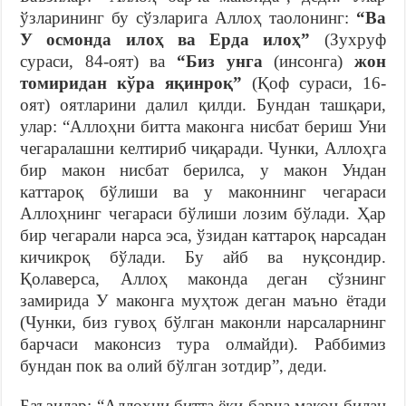
ўзларининг бу сўзларига Аллоҳ таолонинг:
“Ва
У осмонда илоҳ ва Ерда илоҳ”
(Зухруф
сураси, 84-оят) ва
“Биз унга
(инсонга)
жон
томиридан кўра яқинроқ”
(Қоф сураси, 16-
оят) оятларини далил қилди. Бундан ташқари,
улар: “Аллоҳни битта маконга нисбат бериш Уни
чегаралашни келтириб чиқаради. Чунки, Аллоҳга
бир макон нисбат берилса, у макон Ундан
каттароқ бўлиши ва у маконнинг чегараси
Аллоҳнинг чегараси бўлиши лозим бўлади. Ҳар
бир чегарали нарса эса, ўзидан каттароқ нарсадан
кичикроқ бўлади. Бу айб ва нуқсондир.
Қолаверса, Аллоҳ маконда деган сўзнинг
замирида У маконга муҳтож деган маъно ётади
(Чунки, биз гувоҳ бўлган маконли нарсаларнинг
барчаси маконсиз тура олмайди). Раббимиз
бундан пок ва олий бўлган зотдир”, деди.
Баъзилар: “Аллоҳни битта ёки барча макон билан