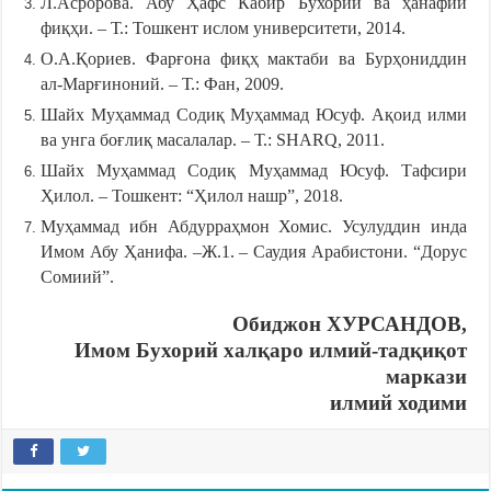
Л.Асророва. Абу Ҳафс Кабир Бухорий ва ҳанафий
фиқҳи. ‒ Т.: Тошкент ислом университети, 2014.
О.А.Қориев. Фарғона фиқҳ мактаби ва Бурҳониддин
ал-Марғиноний. ‒ Т.: Фан, 2009.
Шайх Муҳаммад Содиқ Муҳаммад Юсуф. Ақоид илми
ва унга боғлиқ масалалар. ‒ Т.: SHARQ, 2011.
Шайх Муҳаммад Содиқ Муҳаммад Юсуф. Тафсири
Ҳилол. – Тошкент: “Ҳилол нашр”, 2018.
Муҳаммад ибн Абдурраҳмон Хомис. Усулуддин инда
Имом Абу Ҳанифа. ‒Ж.1. – Саудия Арабистони. “Дорус
Сомиий”.
Обиджон ХУРСАНДОВ,
Имом Бухорий халқаро илмий-тадқиқот
маркази
илмий ходими