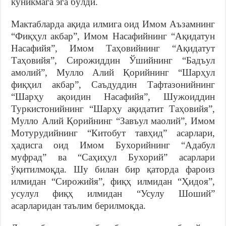
кўникмага эга бўлди.
Мактабларда ақида илмига оид Имом Аъзамнинг
“Фиқҳул акбар”, Имом Насафийнинг “Ақидатун
Насафийя”, Имом Таҳовийнинг “Ақидатут
Таҳовийя”, Сирожиддин Ўшийнинг “Бадъул
амолий”, Мулло Алий Қорийнинг “Шарҳул
фиқҳил акбар”, Саъдуддин Тафтазонийнинг
“Шарҳу ақоидин Насафийя”, Шужоиддин
Туркистонийнинг “Шарҳу ақидатит Таҳовийя”,
Мулло Алий Қорийнинг “Завъул маолий”, Имом
Мотурудийнинг “Китобут тавҳид” асарлари,
ҳадисга оид Имом Бухорийнинг “Адабул
муфрад” ва “Саҳиҳул Бухорий” асарлари
ўқитилмоқда. Шу билан бир қаторда фароиз
илмидан “Сирожийя”, фиқҳ илмидан “Ҳидоя”,
усулул фиқҳ илмидан “Усулу Шоший”
асарларидан таълим берилмоқда.