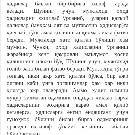
ҳадислар баъзан бир-бирига хилоф тарзда
келади. Шунинг учун мужтаҳид оҳод
ҳадисларни яхшилаб ўрганиб, уларни қатъий
далиллар (муҳкам оят ва мутавотир ҳадислар)га
қиёслаб, сўнг амал қилиш ёки қилмасликка фатво
беради. Мужтаҳид хато қилган бўлиши ҳам
мумкин. Чунки, оҳод ҳадисларни ўрганиш
жараёнида кенг қамровли маълумот ҳосил
қилишнинг иложи йўқ. Шунинг учун, мужтаҳид
ғолиб занн билан фатво беради. Мужтаҳид тўғри
топган, икки ажр хато қилган бўлса, бир ажр
олгани каби унга эргашганлар ҳам ҳар икки
ҳолатда ажр олаверади. Аммо, ҳадис илмини
чуқур билмаган одамнинг олдидан чиққан барча
ҳадисларнинг зоҳирига қараб амал қилиб
кетаверса, ҳадисларга енгил ёндашгани учун
гуноҳкор бўлиши билан бирга одамларнинг
орасида ихтилоф кўпайиб кетишига сабабчи
бўлиб қолади.