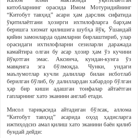
китобларнинг орасида Имом Мотуридийнинг
“Китобут тавҳид” асари ҳам дарслик сифатида
ўқитилаётгани ҳозирги ихтилофларга барҳам
беришга хизмат қилишига шубҳа йўқ. Ўшандай
қийин замонларда одамларни бирлаштириб, улар
орасидаги ихтилофларни сезиларли даражада
камайтира олган бу асар ҳозир ҳам ўз кучини
йўқотган эмас. Аксинча, кундан-кунга ўз
мавқеига эга бўлмоқда. Чунки, ундаги
маълумотлар кучли далиллар билан исботлаб
берилган бўлиб, бу далиллардан хабардор бўлган
ҳар бир киши адашган тоифалар айтаётган
гапларнинг хато эканини англаб етади.
Мисол тариқасида айтадиган бўлсак, аллома
“Китобут тавҳид” асарида оҳод ҳадисларга
ижтиҳодсиз амал қилиш хато эканини баён қилиб
бундай дейди: