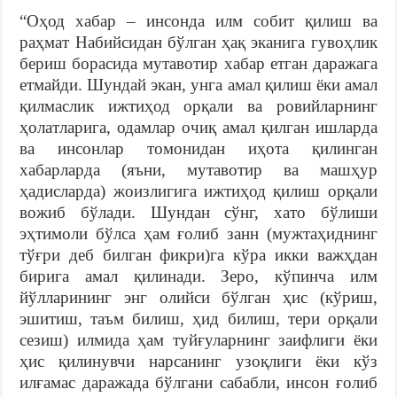
“Оҳод хабар – инсонда илм собит қилиш ва
раҳмат Набийсидан бўлган ҳақ эканига гувоҳлик
бериш борасида мутавотир хабар етган даражага
етмайди. Шундай экан, унга амал қилиш ёки амал
қилмаслик ижтиҳод орқали ва ровийларнинг
ҳолатларига, одамлар очиқ амал қилган ишларда
ва инсонлар томонидан иҳота қилинган
хабарларда (яъни, мутавотир ва машҳур
ҳадисларда) жоизлигига ижтиҳод қилиш орқали
вожиб бўлади. Шундан сўнг, хато бўлиши
эҳтимоли бўлса ҳам ғолиб занн (мужтаҳиднинг
тўғри деб билган фикри)га кўра икки важҳдан
бирига амал қилинади. Зеро, кўпинча илм
йўлларининг энг олийси бўлган ҳис (кўриш,
эшитиш, таъм билиш, ҳид билиш, тери орқали
сезиш) илмида ҳам туйғуларнинг заифлиги ёки
ҳис қилинувчи нарсанинг узоқлиги ёки кўз
илғамас даражада бўлгани сабабли, инсон ғолиб