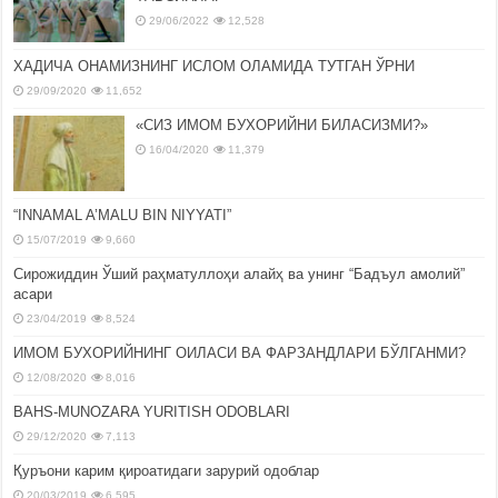
29/06/2022
12,528
ХАДИЧА ОНАМИЗНИНГ ИСЛОМ ОЛАМИДА ТУТГАН ЎРНИ
29/09/2020
11,652
«СИЗ ИМОМ БУХОРИЙНИ БИЛАСИЗМИ?»
16/04/2020
11,379
“INNAMAL A’MALU BIN NIYYATI”
15/07/2019
9,660
Сирожиддин Ўший раҳматуллоҳи алайҳ ва унинг “Бадъул амолий”
асари
23/04/2019
8,524
ИМОМ БУХОРИЙНИНГ ОИЛАСИ ВА ФАРЗАНДЛАРИ БЎЛГАНМИ?
12/08/2020
8,016
BAHS-MUNOZARA YURITISH ODOBLARI
29/12/2020
7,113
Қуръони карим қироатидаги зарурий одоблар
20/03/2019
6,595