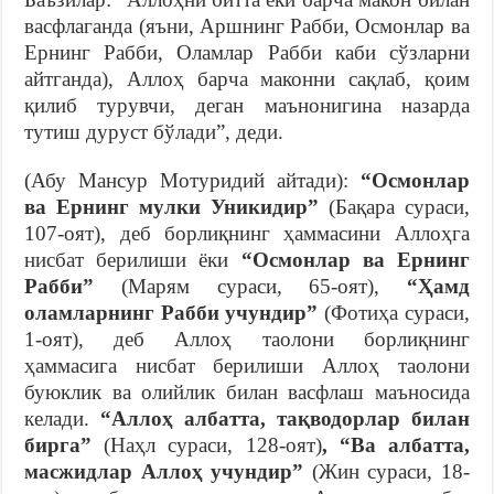
васфлаганда (яъни, Аршнинг Рабби, Осмонлар ва
Ернинг Рабби, Оламлар Рабби каби сўзларни
айтганда), Аллоҳ барча маконни сақлаб, қоим
қилиб турувчи, деган маънонигина назарда
тутиш дуруст бўлади”, деди.
(Абу Мансур Мотуридий айтади):
“Осмонлар
ва Ернинг мулки Уникидир”
(Бақара сураси,
107-оят), деб борлиқнинг ҳаммасини Аллоҳга
нисбат берилиши ёки
“Осмонлар ва Ернинг
Рабби”
(Марям сураси, 65-оят),
“Ҳамд
оламларнинг Рабби учундир”
(Фотиҳа сураси,
1-оят), деб Аллоҳ таолони борлиқнинг
ҳаммасига нисбат берилиши Аллоҳ таолони
буюклик ва олийлик билан васфлаш маъносида
келади.
“Аллоҳ албатта, тақводорлар билан
бирга”
(Наҳл сураси, 128-оят)
, “Ва албатта,
масжидлар Аллоҳ учундир”
(Жин сураси, 18-