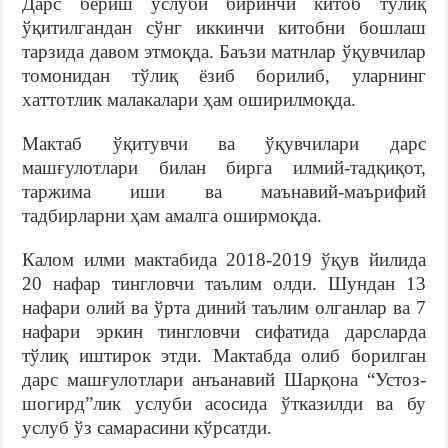
Дарс бериш услуби биринчи китоб тўлиқ
ўқитилгандан сўнг иккинчи китобни бошлаш
тарзида давом этмоқда. Баъзи матнлар ўқувчилар
томонидан тўлиқ ёзиб борилиб, уларнинг
хаттотлик малакалари ҳам оширилмоқда.
Мактаб ўқитувчи ва ўқувчилари дарс
машғулотлари билан бирга илмий-тадқиқот,
таржима иши ва маънавий-маърифий
тадбирларни ҳам амалга оширмоқда.
Калом илми мактабида 2018-2019 ўқув йилида
20 нафар тингловчи таълим олди. Шундан 13
нафари олий ва ўрта диний таълим олганлар ва 7
нафари эркин тингловчи сифатида дарсларда
тўлиқ иштирок этди. Мактабда олиб борилган
дарс машғулотлари анъанавий Шарқона “Устоз-
шогирд”лик услуби асосида ўтказилди ва бу
услуб ўз самарасини кўрсатди.