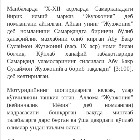
Манбаларда “X-XII асрларда Самарқанддаги
йирик илмий марказ “Жузжония” деб
номлангани айтилган. Айнан унинг “Жузжония”
деб номланиши Самарқандга биринчи бўлиб
ҳанафийлик мазҳабини олиб кирган Абу Бакр
Сулаймон Жузжоний (ваф. IX аср) номи билан
боғлиқ. Кўплаб ҳанафий табақотларида
Самарқанд уламоларининг силсиласи Абу Бакр
Сулаймон Жузжонийга бориб тақалади” [3:100],
деб келтирилган.
Мотуридийнинг шогирдларига келсак, улар
кўпчиликни ташкил этган. Аллома “Жузжония”
(кейинчалик “Иёзия” деб номланган)
мадрасасини бошқарган вақтда минглаб
талабаларга дарс берган ва ўша даврдаги кўплаб
олимлар ундан таълим олган.