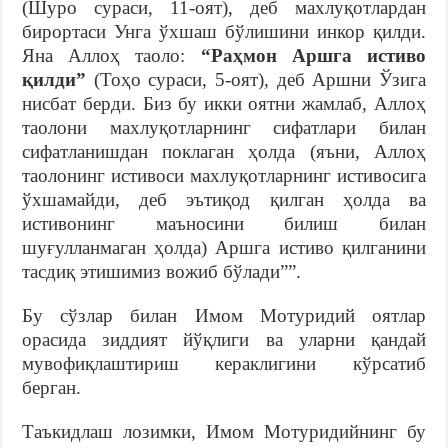
(Шуро сураси, 11-оят), деб махлуқотлардан
бирортаси Унга ўхшаш бўлишини инкор қилди.
Яна Аллоҳ таоло:
“Раҳмон Аршга истиво
қилди”
(Тоҳо сураси, 5-оят), деб Аршни Ўзига
нисбат берди. Биз бу икки оятни жамлаб, Аллоҳ
таолони махлуқотларнинг сифатлари билан
сифатланишдан поклаган ҳолда (яъни, Аллоҳ
таолонинг истивоси махлуқотларнинг истивосига
ўхшамайди, деб эътиқод қилган ҳолда ва
истивонинг маъносини билиш билан
шуғулланмаган ҳолда) Аршга истиво қилганини
тасдиқ этишимиз вожиб бўлади””.
Бу сўзлар билан Имом Мотуридий оятлар
орасида зиддият йўқлиги ва уларни қандай
мувофиқлаштириш кераклигини кўрсатиб
берган.
Таъкидлаш лозимки, Имом Мотуридийнинг бу