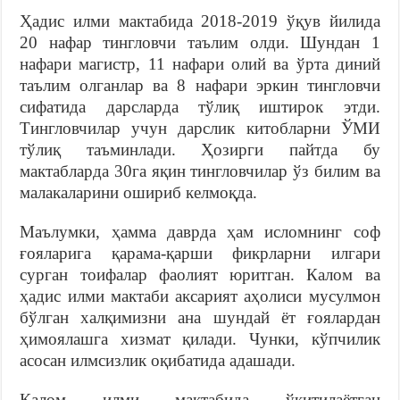
Ҳадис илми мактабида 2018-2019 ўқув йилида
20 нафар тингловчи таълим олди. Шундан 1
нафари магистр, 11 нафари олий ва ўрта диний
таълим олганлар ва 8 нафари эркин тингловчи
сифатида дарсларда тўлиқ иштирок этди.
Тингловчилар учун дарслик китобларни ЎМИ
тўлиқ таъминлади. Ҳозирги пайтда бу
мактабларда 30га яқин тингловчилар ўз билим ва
малакаларини ошириб келмоқда.
Маълумки, ҳамма даврда ҳам исломнинг соф
ғояларига қарама-қарши фикрларни илгари
сурган тоифалар фаолият юритган. Калом ва
ҳадис илми мактаби аксарият аҳолиси мусулмон
бўлган халқимизни ана шундай ёт ғоялардан
ҳимоялашга хизмат қилади. Чунки, кўпчилик
асосан илмсизлик оқибатида адашади.
Калом илми мактабида ўқитилаётган