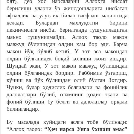
оят), деб хос нарсаларни Аллоҳга нисбат
берилиши уларни ўз жинсдошларига нисбатан
афзаллик ва улуғлик билан васфлаш маъносида
келади. Булардан махлуқотни бирини
иккинчисига нисбат берилганда тушуниладиган
маъно тушунилмайди. Аллоҳ таоло макон
мавжуд бўлишидан олдин ҳам бор эди. Барча
макон йўқ бўлиб кетиб, У зот эса макондан
олдин бўлганидек боқий қолиши жоиз ишдир.
Шундай экан, У зот макон мавжуд бўлишидан
олдин бўлганидек бордир. Раббимиз ўзгариш,
кўчиш ва йўқ бўлишдан олий бўлган Зотдир.
Чунки, булар ҳодислик белгилари ва фонийлик
далолатлари бўлиб, оламнинг ҳодис экани ва
фоний бўлиши бу белги ва далолатлар орқали
билингандир.
Бу масалада қуйидаги аслга тобе бўлинади:
“Аллоҳ таоло:
“Ҳеч нарса Унга ўхшаш эмас”