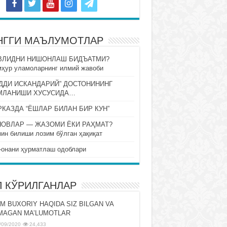
НГГИ МАЪЛУМОТЛАР
ВЛИДНИ НИШОНЛАШ БИДЪАТМИ?
ҳур уламоларнинг илмий жавоби
ДДИ ИСКАНДАРИЙ” ДОСТОНИНИНГ
МЛАНИШИ ХУСУСИДА…
КАЗДА “ЁШЛАР БИЛАН БИР КУН”
НОВЛАР — ЖАЗОМИ ЁКИ РАҲМАТ?
ин билиши лозим бўлган ҳақиқат
-онани ҳурматлаш одоблари
П КЎРИЛГАНЛАР
M BUXORIY HAQIDA SIZ BILGAN VA
MAGAN MA’LUMOTLAR
/09/2020
24,433