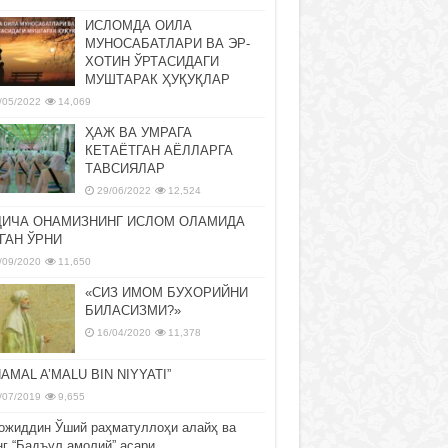
ИСЛОМДА ОИЛА
МУНОСАБАТЛАРИ ВА ЭР-
ХОТИН ЎРТАСИДАГИ
МУШТАРАК ҲУҚУҚЛАР
/05/2022
14,069
ҲАЖ ВА УМРАГА
КЕТАЁТГАН АЁЛЛАРГА
ТАВСИЯЛАР
29/06/2022
12,524
ДИЧА ОНАМИЗНИНГ ИСЛОМ ОЛАМИДА
ГАН ЎРНИ
/09/2020
11,650
«СИЗ ИМОМ БУХОРИЙНИ
БИЛАСИЗМИ?»
16/04/2020
11,378
NAMAL A’MALU BIN NIYYATI”
/07/2019
9,655
ожиддин Ўший раҳматуллоҳи алайҳ ва
нг “Бадъул амолий” асари