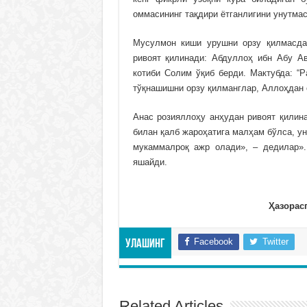
оммасининг тақдири ётганлигини унутмас
Мусулмон киши урушни орзу қилмасда
ривоят қилинади: Абдуллоҳ ибн Абу Ав
котиби Солим ўқиб берди. Мактубда: “
тўқнашишни орзу қилманглар, Аллоҳдан о
Анас розияллоҳу анҳудан ривоят қилин
билан қалб жароҳатига малҳам бўлса, ун
мукаммалроқ ажр олади», – дедилар».
яшайди.
Ҳазорас
Facebook
Twitter
Улашинг
Related Articles