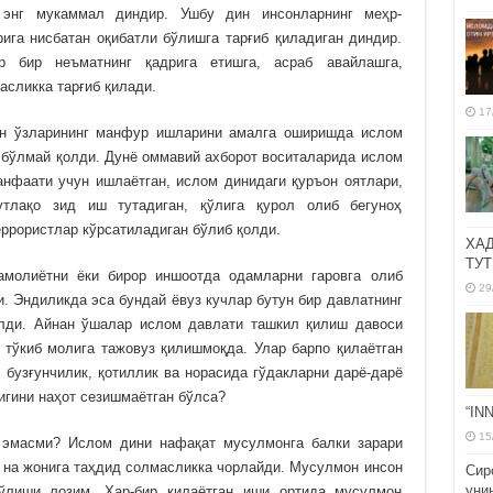
энг мукаммал диндир. Ушбу дин инсонларнинг меҳр-
рига нисбатан оқибатли бўлишга тарғиб қиладиган диндир.
 бир неъматнинг қадрига етишга, асраб авайлашга,
асликка тарғиб қилади.
17
ун ўзларининг манфур ишларини амалга оширишда ислом
 бўлмай қолди. Дунё оммавий ахборот воситаларида ислом
анфаати учун ишлаётган, ислом динидаги қуръон оятлари,
мутлақо зид иш тутадиган, қўлига қурол олиб бегуноҳ
еррористлар кўрсатиладиган бўлиб қолди.
ХА
ТУТ
амолиётни ёки бирор иншоотда одамларни гаровга олиб
29
и. Эндиликда эса бундай ёвуз кучлар бутун бир давлатнинг
елди. Айнан ўшалар ислом давлати ташкил қилиш давоси
 тўкиб молига тажовуз қилишмоқда. Улар барпо қилаётган
 бузғунчилик, қотиллик ва норасида гўдакларни дарё-дарё
игини наҳот сезишмаётган бўлса?
“IN
15
 эмасми? Ислом дини нафақат мусулмонга балки зарари
а на жонига таҳдид солмасликка чорлайди. Мусулмон инсон
Сир
уни
бўлиши лозим. Ҳар-бир қилаётган иши ортида мусулмон