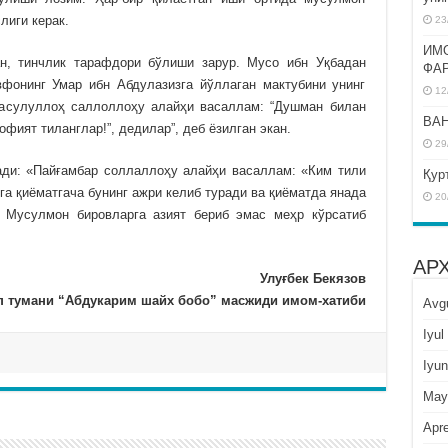
лиги керак.
23
ИМ
н, тинчлик тарафдори бўлиши зарур. Мусо ибн Уқбадан
ФА
фонинг Умар ибн Абдулазизга йўллаган мактубини унинг
12
Расулуллоҳ саллоллоҳу алайҳи васаллам: “Душман билан
BAH
фият тиланглар!”, дедилар”, деб ёзилган экан.
29
ади: «Пайғамбар соллаллоҳу алайҳи васаллам: «Ким тили
Қур
га қиёматгача бунинг ажри келиб туради ва қиёматда янада
20
 Мусулмон бировларга азият бериб эмас меҳр кўрсатиб
АР
Улуғбек Бекязов
п тумани “Абдукарим шайх бобо” масжиди имом-хатиби
Avg
Iyul
Iyun
May
Apre