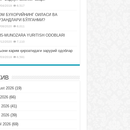
/04/2019
8,517
ОМ БУХОРИЙНИНГ ОИЛАСИ ВА
РЗАНДЛАРИ БЎЛГАНМИ?
/08/2020
8,011
S-MUNOZARA YURITISH ODOBLARI
/12/2020
7,110
ъони карим қироатидаги зарурий одоблар
/03/2019
6,591
ХИВ
ust 2026
(19)
 2026
(66)
 2026
(41)
 2026
(39)
l 2026
(69)