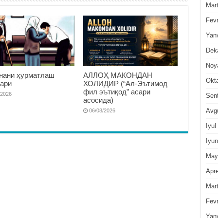
Mar
Fevr
Yan
Dek
Noy
нани ҳурматлаш
АЛЛОҲ МАКОНДАН
Okt
ари
ХОЛИДИР (“Ал-Эътимод
фил эътиқод” асари
/2026
Sen
асосида)
Avg
06/08/2026
Iyul
Iyun
May
Apre
Mar
Fevr
Yan