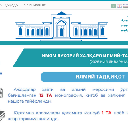
АЗ ҲАҚИДА
old.bukhari.uz