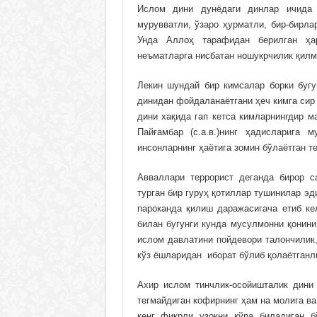
Ислом дини дунёдаги динлар ичида 
мурувватли, ўзаро ҳурматли, бир-бирла
Унда Аллоҳ тарафидан берилган ҳар
неъматларга нисбатан ношукрчилик қилм
Лекин шундай бир кимсалар борки буг
динидан фойдаланаётгани ҳеч кимга сир
дини хақида гап кетса кимларнингдир м
Пайғамбар (с.а.в.)нинг ҳадисларига 
инсонларнинг ҳаётига зомин бўлаётган т
Авваллари террорист деганда бирор с
турган бир гуруҳ қотиллар тушинилар эд
пароканда қилиш даражасигача етиб к
билан бугунги кунда мусулмонни қонини
ислом давлатини пойдевори талончилик,
кўз ёшларидан иборат бўлиб қолаётганл
Ахир ислом тинчлик-осойишталик дини
тегмайдиган кофирнинг ҳам на молига в
кенг фикрли узоқни кўра биладиган 