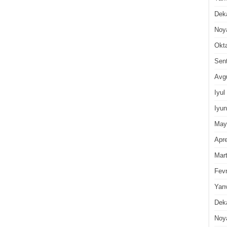
Dek
Noy
Okt
Sen
Avg
Iyul
Iyun
May
Apre
Mar
Fevr
Yan
Dek
Noy