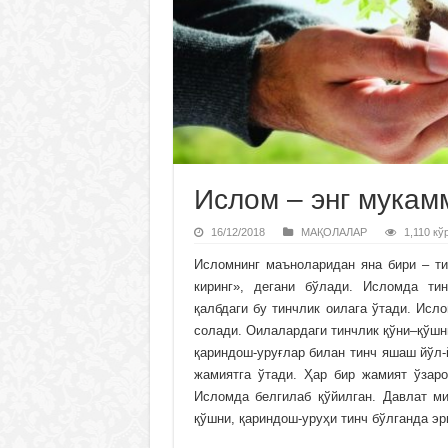
Ислом – энг мукам
16/12/2018
МАҚОЛАЛАР
1,110 кў
Исломнинг маъноларидан яна бири – ти
киринг», дегани бўлади. Исломда ти
қалбдаги бу тинчлик оилага ўтади.
Исло
солади. Оилалардаги тинчлик қўни–қўшн
қариндош-уруғлар билан тинч яшаш йўл-
жамиятга ўтади. Ҳар бир жамият ўзар
Исломда белгилаб қўйилган. Давлат ми
қўшни, қариндош-уруҳи тинч бўлганда э