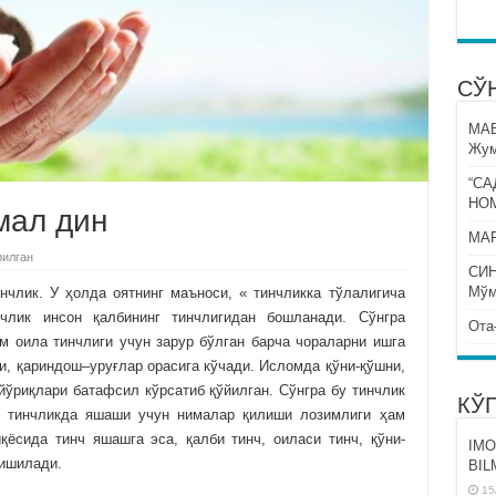
СЎ
МА
Жум
“СА
НО
мал дин
МАР
рилган
СИ
Мўм
нчлик. У ҳолда оятнинг маъноси, « тинчликка тўлалигича
нчлик инсон қалбининг тинчлигидан бошланади. Сўнгра
Ота
м оила тинчлиги учун зарур бўлган барча чораларни ишга
и, қариндош–уруғлар орасига кўчади. Исломда қўни-қўшни,
йўриқлари батафсил кўрсатиб қўйилган. Сўнгра бу тинчлик
КЎ
о тинчликда яшаши учун нималар қилиши лозимлиги ҳам
қёсида тинч яшашга эса, қалби тинч, оиласи тинч, қўни-
IMO
ришилади.
BIL
15