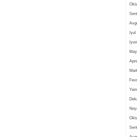
Okt
Sen
Avg
Iyul
Iyun
May
Apre
Mar
Fevr
Yan
Dek
Noy
Okt
Sen
Avg