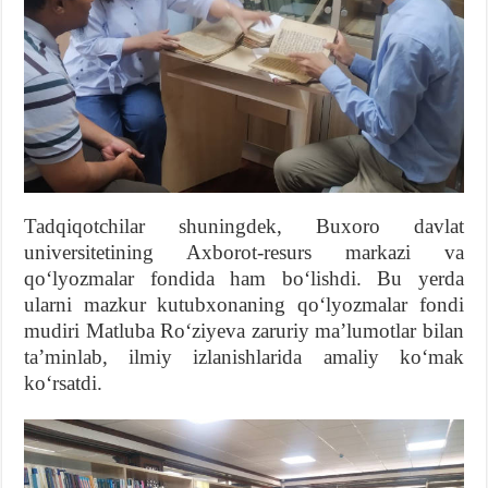
Tadqiqotchilar shuningdek, Buxoro davlat
universitetining Axborot-resurs markazi va
qoʻlyozmalar fondida ham boʻlishdi. Bu yerda
ularni mazkur kutubxonaning qoʻlyozmalar fondi
mudiri Matluba Roʻziyeva zaruriy maʼlumotlar bilan
taʼminlab, ilmiy izlanishlarida amaliy koʻmak
koʻrsatdi.