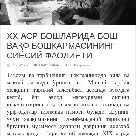
XX АСР БОШЛАРИДА БОШ
ВАҚФ БОШҚАРМАСИНИНГ
СИЁСИЙ ФАОЛИЯТИ
24/05/2022
МАҚОЛАЛАР
816 кўрилган
Таълим ва тарбиянинг шаклланишида оила ва
мактаб алоҳида ўринга эга. Миллий тарбия
халқнинг тарихий тажрибаси асосида вужудга
келиб, ёш авлод мафкуравий онгини
шакллантиришга қаратилган анъана, эътиқод ва
урф-одатлар тизимида намоён бўлади. Шунинг
учун халқимизнинг илмий-маданий тарихини
ўрганиш муаммоси ҳозирги даврнинг долзарб
масалаларидан бири ҳисобланмоқда. XIX асрда