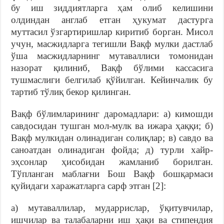
бу иш зиддиятларга ҳам олиб келишини
олдиндан англаб етган ҳукумат дастурга
муттасил ўзгартиришлар киритиб борган. Мисол
учун, масжидларга тегишли Вақф мулки дастлаб
ўша масжидларнинг мутаваллиси томонидан
назорат қилиниб, Вақф бўлими кассасига
тушмаслиги белгилаб қўйилган. Кейинчалик бу
тартиб тўлиқ бекор қилинган.
Вақф бўлимларининг даромадлари: а) кимошди
савдосидан тушган мол-мулк ва ижара ҳаққи; б)
Вақф мулкидан олинадиган солиқлар; в) савдо ва
саноатдан олинадиган фойда; д) турли хайр-
эҳсонлар ҳисобидан жамланиб борилган.
Тўпланган маблағни Бош Вақф бошқармаси
қуйидаги харажатларга сарф этган [2]:
а) мутаваллилар, мударрислар, ўқитувчилар,
ишчилар ва талабаларни иш ҳақи ва стипендия