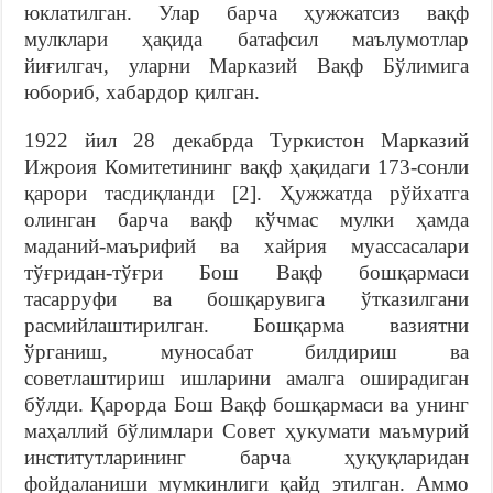
юклатилган. Улар барча ҳужжатсиз вақф
мулклари ҳақида батафсил маълумотлар
йиғилгач, уларни Марказий Вақф Бўлимига
юбориб, хабардор қилган.
1922 йил 28 декабрда Туркистон Марказий
Ижроия Комитетининг вақф ҳақидаги 173-сонли
қарори тасдиқланди [2]. Ҳужжатда рўйхатга
олинган барча вақф кўчмас мулки ҳамда
маданий-маърифий ва хайрия муассасалари
тўғридан-тўғри Бош Вақф бошқармаси
тасарруфи ва бошқарувига ўтказилгани
расмийлаштирилган. Бошқарма вазиятни
ўрганиш, муносабат билдириш ва
советлаштириш ишларини амалга оширадиган
бўлди. Қарорда Бош Вақф бошқармаси ва унинг
маҳаллий бўлимлари Совет ҳукумати маъмурий
институтларининг барча ҳуқуқларидан
фойдаланиши мумкинлиги қайд этилган. Аммо