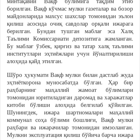
минтақавий Вақф бўлимига тақдим этиб
борилган. Вақф кўчмас мулки газеталар ва бозор
майдонларида махсус шахслар томонидан эълон
қилиш асосида очиқ савдолар орқали ижарага
берилган. Бундан тушган маблағ эса Халқ
Таълими Комиссариати депозитига жамланган.
Бу маблағ ўзбек, қирғиз ва татар халқ таълими
институтлари эҳтиёжлари учун йўналтирилиши
алоҳида қайд этилган.
Шўро ҳукумати Вақф мулки билан дастлаб жуда
эҳтиёткорона муносабатда бўлган. Ҳар бир
раҳбарнинг маҳаллий жамоат бўлимлари
томонидан юритиладиган даромад ва харажатлар
китоби бўлиши алоҳида белгилаб қўйилган.
Шунингдек, ижара шартномалари маҳаллий
коммунал соҳа бўлими бошлиғи, Вақф мулки
раҳбари ва ижарачилар томонидан имзоланган.
Мулкни эксплуатация қилиш бўйича барча ижара