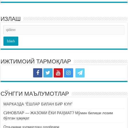
ИЗЛАШ
ИЖТИМОИЙ ТАРМОҚЛАР
СЎНГГИ МАЪЛУМОТЛАР
МАРКАЗДА “ЁШЛАР БИЛАН БИР КУН”
СИНОВЛАР — ЖАЗОМИ ЁКИ РАҲМАТ? Мўмин билиши лозим
бўлган ҳақиқат
Ота-онани ҳурматлаш одоблари