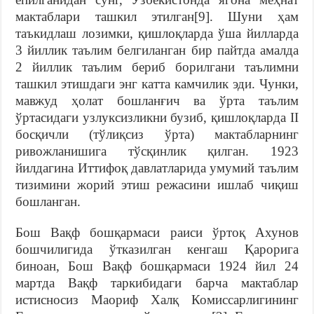
мактаблари ташкил этилган[9]. Шуни ҳам
таъкидлаш лозимки, қишлоқларда ўша йилларда
3 йиллик таълим белгиланган бир пайтда амалда
2 йиллик таълим бериб борилгани таълимни
ташкил этишдаги энг катта камчилик эди. Чунки,
мавжуд ҳолат бошланғич ва ўрта таълим
ўртасидаги узлуксизликни бузиб, қишлоқларда II
босқичли (тўлиқсиз ўрта) мактабларнинг
ривожланишига тўсқинлик қилган. 1923
йилдагина Иттифоқ давлатларида умумий таълим
тизимини жорий этиш режасини ишлаб чиқиш
бошланган.
Бош Вақф бошқармаси раиси ўртоқ Ахунов
бошчилигида ўтказилган кенгаш Қарорига
биноан, Бош Вақф бошқармаси 1924 йил 24
мартда Вақф таркибидаги барча мактаблар
истисносиз Маориф Халқ Комиссарлигининг