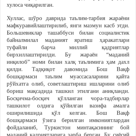
хулоса чиқарилган.
Хуллас, шўро даврида таълим-тарбия жараёни
мафкуравийлаштирилиб, янги мазмун касб этди.
Большевиклар ташаббуси билан социалистик
байналмилал маданият яратиш ҳаракатлари
туфайли барча миллий қадриятлар
бирхиллаштирилди. Бу жараён “маданий
инқилоб” номи билан халқ таълимига ҳам дахл
қилди. Тадқиқот давомида Бош Вақф
бошқармаси таълим муассасаларини қайта
рўйхатга олиб, советлаштириш ишларини олиб
бориш мақсадида ташкил этилгани аниқланди.
Босқичма-босқич қўлланган чора-тадбирлар
ташкилот олдига қўйилган вазифа амалга
оширилишида қўл келган. Бош Вақф
бошқармаси ўзига берилган имкониятлардан
фойдаланиб, Туркистон минтақасининг бой
маданий қадриятларига зарба берган. Бу сиёсий