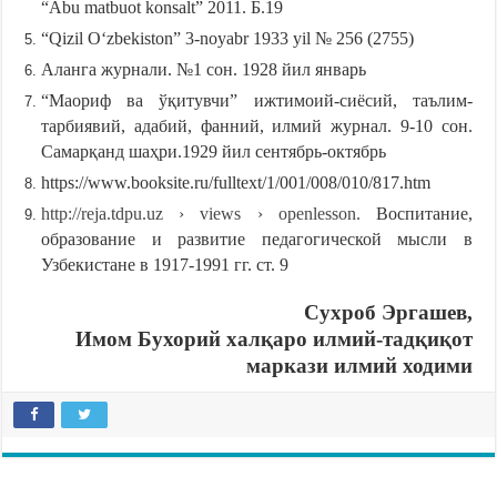
“Abu matbuot konsalt” 2011. Б.19
“Qizil Oʻzbekiston” 3-noyabr 1933 yil № 256 (2755)
Аланга журнали. №1 сон. 1928 йил январь
“Маориф ва ўқитувчи” ижтимоий-сиёсий, таълим-
тарбиявий, адабий, фанний, илмий журнал. 9-10 сон.
Самарқанд шаҳри.1929 йил сентябрь-октябрь
https://www.booksite.ru/fulltext/1/001/008/010/817.htm
http://reja.tdpu.uz › views › openlesson.
Воспитание,
образование и развитие педагогической мысли в
Узбекистане в 1917-1991 гг. ст. 9
Сухроб Эргашев,
Имом Бухорий халқаро илмий-
тадқиқот
маркази илмий ходими