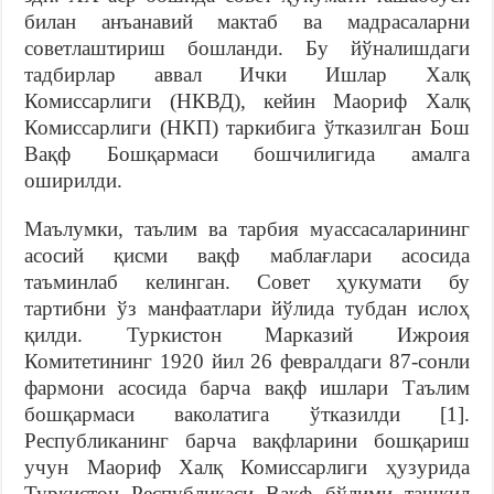
билан анъанавий мактаб ва мадрасаларни
советлаштириш бошланди. Бу йўналишдаги
тадбирлар аввал Ички Ишлар Халқ
Комиссарлиги (НКВД), кейин Маориф Халқ
Комиссарлиги (НКП) таркибига ўтказилган Бош
Вақф Бошқармаси бошчилигида амалга
оширилди.
Маълумки, таълим ва тарбия муассасаларининг
асосий қисми вақф маблағлари асосида
таъминлаб келинган. Совет ҳукумати бу
тартибни ўз манфаатлари йўлида тубдан ислоҳ
қилди. Туркистон Марказий Ижроия
Комитетининг 1920 йил 26 февралдаги 87-сонли
фармони асосида барча вақф ишлари Таълим
бошқармаси ваколатига ўтказилди [1].
Республиканинг барча вақфларини бошқариш
учун Маориф Халқ Комиссарлиги ҳузурида
Туркистон Республикаси Вақф бўлими ташкил