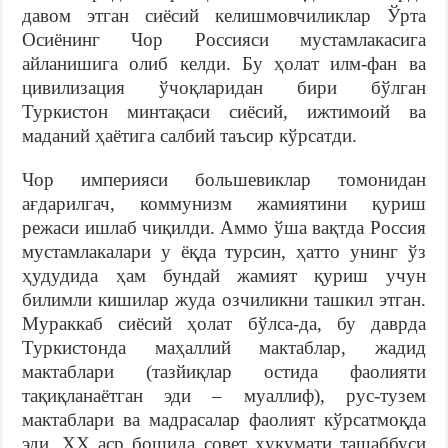
давом этган сиёсий келишмовчиликлар Ўрта
Осиёнинг Чор Россияси мустамлакасига
айланишига олиб келди. Бу ҳолат илм-фан ва
цивилизация ўчоқларидан бири бўлган
Туркистон минтақаси сиёсий, ижтимоий ва
маданий ҳаётига салбий таъсир кўрсатди.
Чор империяси большевиклар томонидан
ағдарилгач, коммунизм жамиятини қуриш
режаси ишлаб чиқилди. Аммо ўша вақтда Россия
мустамлакалари у ёқда турсин, ҳатто унинг ўз
ҳудудида ҳам бундай жамият қуриш учун
билимли кишилар жуда озчиликни ташкил этган.
Мураккаб сиёсий ҳолат бўлса-да, бу даврда
Туркистонда маҳаллий мактаблар, жадид
мактаблари (тазйиқлар остида фаолияти
тақиқланаётган эди – муаллиф), рус-тузем
мактаблари ва мадрасалар фаолият кўрсатмоқда
эди. XX аср бошида совет ҳукумати ташаббуси