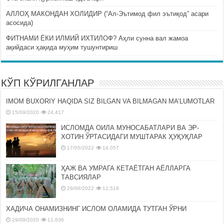
АЛЛОҲ МАКОНДАН ХОЛИДИР (“Ал-Эътимод фил эътиқод” асари
асосида)
ФИТНАМИ ЁКИ ИЛМИЙ ИХТИЛОФ? Аҳли сунна вал жамоа
ақийдаси ҳақида муҳим тушунтириш
КЎП КЎРИЛГАНЛАР
IMOM BUXORIY HAQIDA SIZ BILGAN VA BILMAGAN MA’LUMOTLAR
15/09/2020
24,417
ИСЛОМДА ОИЛА МУНОСАБАТЛАРИ ВА ЭР-
ХОТИН ЎРТАСИДАГИ МУШТАРАК ҲУҚУҚЛАР
17/05/2022
14,057
ҲАЖ ВА УМРАГА КЕТАЁТГАН АЁЛЛАРГА
ТАВСИЯЛАР
29/06/2022
12,519
ХАДИЧА ОНАМИЗНИНГ ИСЛОМ ОЛАМИДА ТУТГАН ЎРНИ
29/09/2020
11,636