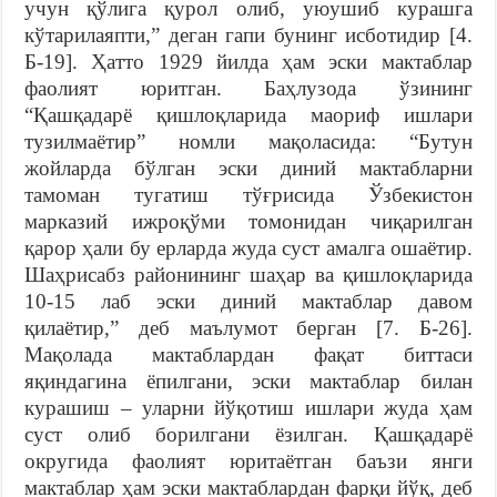
учун қўлига қурол олиб, уюушиб курашга
кўтарилаяпти,” деган гапи бунинг исботидир [4.
Б-19]. Ҳатто 1929 йилда ҳам эски мактаблар
фаолият юритган. Баҳлузода ўзининг
“Қашқадарё қишлоқларида маориф ишлари
тузилмаётир” номли мақоласида: “Бутун
жойларда бўлган эски диний мактабларни
тамоман тугатиш тўғрисида Ўзбекистон
марказий ижроқўми томонидан чиқарилган
қарор ҳали бу ерларда жуда суст амалга ошаётир.
Шаҳрисабз районининг шаҳар ва қишлоқларида
10-15 лаб эски диний мактаблар давом
қилаётир,” деб маълумот берган [7. Б-26].
Мақолада мактаблардан фақат биттаси
яқиндагина ёпилгани, эски мактаблар билан
курашиш – уларни йўқотиш ишлари жуда ҳам
суст олиб борилгани ёзилган. Қашқадарё
округида фаолият юритаётган баъзи янги
мактаблар ҳам эски мактаблардан фарқи йўқ, деб