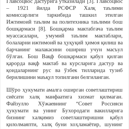
Главсоцвос дастурига ўтказилади [3]. Главсоцвос
– 1921 йилда РСФСР Халқ таълими
комиссарлиги таркибида ташкил этилган
Ижтимоий таълим ва политехника таълими бош
бошқармаси [8]. Бошқарма мактабгача таълим
муассасалари, умумий таълим мактаблари,
болаларни ижтимоий ва ҳуқуқий ҳимоя қилиш ва
барчанинг малакасини ошириш учун масъул
бўлган. Бош Вақф бошқармаси қабул қилган
қарорда вақф мактаб ва курсларига дастур ва
қоидаларнинг рус ва ўзбек тилларида тузиб
берилишини маъқул топилгани белгиланган.
Шўро ҳукумати амалга оширган советлаштириш
сиёсати халқ манфаатига хизмат қилмаган.
Файзулло Хўжаевнинг “Совет Россияси
ҳукумати ва унинг Бухородаги вакилларига
бизнинг халқимиз советлаштиришни қабул
қилолмаяпти, халқ буни хоҳламаётир, шунинг