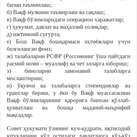
билан таъминлаш;
б) Вақф мулкини таъмирлаш ва сақлаш;
в) Вақф бўлимларидаги операцион харажатлар;
г) ҳукумат, давлат ва маҳаллий солиқлар;
д) ижтимоий суғурта;
е) Бош Вақф бошқармаси эҳтиёжлари учун
белгиланган фоиз;
ж) талабаларни РСФР (Россиянинг ўша пайтдаги
расмий номи – муаллиф) ва чет элларга юбориш;
з) биноларни замонавий талабларга
мослаштириш;
и) ўқувчи ва талабаларга стипендиялар ва
грантлар бериш, у ёки бу Вақф муассасасини
Вақф бўлимларининг қарорига биноан қўллаб-
қувватлаш ва бошқа маданий-маърифий
мақсадлар.
Совет ҳукумати ўзининг куч-қудрати, иқтисодий
ютуқларини қўл остидаги давлатларга кўз-кўз