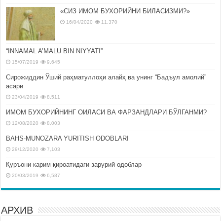
«СИЗ ИМОМ БУХОРИЙНИ БИЛАСИЗМИ?»
16/04/2020
11,370
“INNAMAL A’MALU BIN NIYYATI”
15/07/2019
9,645
Сирожиддин Ўший раҳматуллоҳи алайҳ ва унинг “Бадъул амолий”
асари
23/04/2019
8,511
ИМОМ БУХОРИЙНИНГ ОИЛАСИ ВА ФАРЗАНДЛАРИ БЎЛГАНМИ?
12/08/2020
8,003
BAHS-MUNOZARA YURITISH ODOBLARI
29/12/2020
7,103
Қуръони карим қироатидаги зарурий одоблар
20/03/2019
6,587
АРХИВ