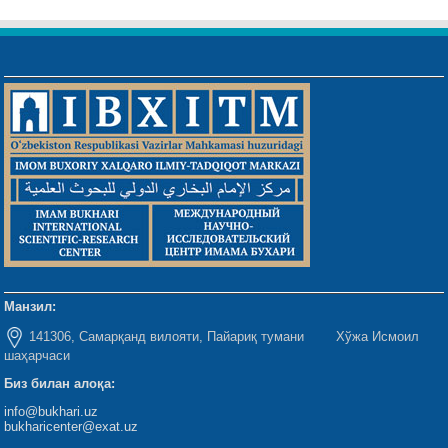
Манзил:
141306, Самарқанд вилояти, Пайариқ тумани Хўжа Исмоил
шаҳарчаси
Биз билан алоқа:
info@bukhari.uz
bukharicenter@exat.uz