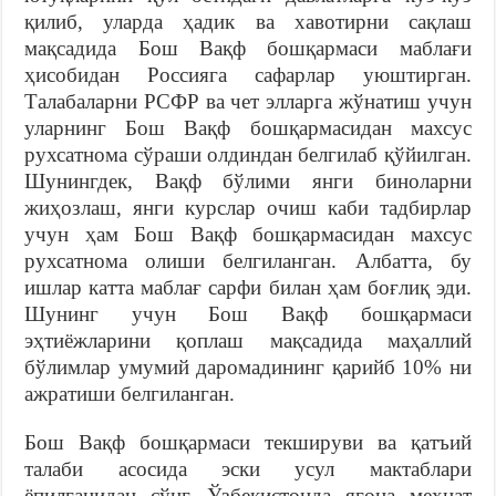
қилиб, уларда ҳадик ва хавотирни сақлаш
мақсадида Бош Вақф бошқармаси маблағи
ҳисобидан Россияга сафарлар уюштирган.
Талабаларни РСФР ва чет элларга жўнатиш учун
уларнинг Бош Вақф бошқармасидан махсус
рухсатнома сўраши олдиндан белгилаб қўйилган.
Шунингдек, Вақф бўлими янги биноларни
жиҳозлаш, янги курслар очиш каби тадбирлар
учун ҳам Бош Вақф бошқармасидан махсус
рухсатнома олиши белгиланган. Албатта, бу
ишлар катта маблағ сарфи билан ҳам боғлиқ эди.
Шунинг учун Бош Вақф бошқармаси
эҳтиёжларини қоплаш мақсадида маҳаллий
бўлимлар умумий даромадининг қарийб 10% ни
ажратиши белгиланган.
Бош Вақф бошқармаси текшируви ва қатъий
талаби асосида эски усул мактаблари
ёпилганидан сўнг, Ўзбекистонда ягона меҳнат