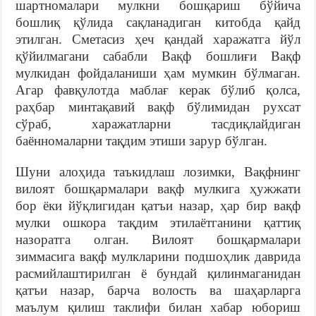
шартномалари мулкни бошқариш бўйича
бошлиқ қўлида сақланадиган китобда қайд
этилган. Сметасиз ҳеч қандай харажатга йўл
қўйилмагани сабабли Вақф бошлиғи Вақф
мулкидан фойдаланиши ҳам мумкин бўлмаган.
Aгар фавқулотда маблағ керак бўлиб қолса,
раҳбар минтақавий вақф бўлимидан рухсат
сўраб, харажатларни тасдиқлайдиган
баённомаларни тақдим этиши зарур бўлган.
Шуни алоҳида таъкидлаш лозимки, Вақфнинг
вилоят бошқармалари вақф мулкига ҳужжати
бор ёки йўқлигидан қатъи назар, ҳар бир вақф
мулки ошкора тақдим этилаётганини қаттиқ
назоратга олган. Вилоят бошқармалари
зиммасига вақф мулкларини подшоҳлик даврида
расмийлаштирилган ё бундай қилинмаганидан
қатъи назар, барча волость ва шаҳарларга
маълум қилиш таклифи билан хабар юбориш