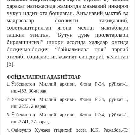
ҳаракат натижасида жамиятда маънавий инқироз
чуқур илдиз ота бошлаган. Анъанавий мактаб ва
мадрасалар фаолияти тақиқланиб,
советлаштирилган ягона меҳнат мактаблари
ташкил этилган. “Бутун дунё пролетарлари
бирлашингиз!” шиори асосида халқлар онгида
босқичма-босқич “байналмилал ғоя” тарғиб
этилиб, социалистик жамият сингдириб келинган
[6].
ФОЙДАЛАНГАН АДАБИ
Ё
ТЛАР
Ўзбекистон Миллий архиви. Фонд Р-34, рўйхат-1,
иш-453, 30-варақ.
Ўзбекистон Миллий архиви. Фонд Р-34, рўйхат-1,
иш-2272, 2-варақ.
Ўзбекистон Миллий архиви. Фонд Р-34, рўйхат-1,
иш-2741, 27-варақ.
Файзулло Хўжаев (тарихий эссе). Қ.К. Ражабов.-Т.: