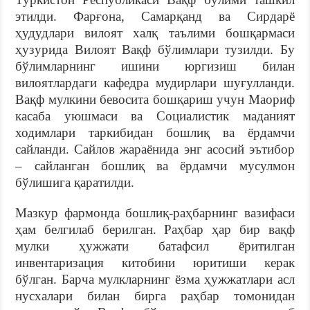
этилди. Фарғона, Самарқанд ва Сирдарё
ҳудудлари вилоят халқ таълими бошқармаси
ҳузурида Вилоят Вақф бўлимлари тузилди. Бу
бўлимларнинг ишини юргизиш билан
вилоятлардаги кафедра мудирлари шуғулланди.
Вақф мулкини бевосита бошқариш учун Маориф
касаба уюшмаси ва Социалистик маданият
ходимлари таркибидан бошлиқ ва ёрдамчи
сайланди. Сайлов жараёнида энг асосий эътибор
– сайланган бошлиқ ва ёрдамчи мусулмон
бўлишига қаратилди.
Мазкур фармонда бошлиқ-раҳбарнинг вазифаси
ҳам белгилаб берилган. Раҳбар ҳар бир вақф
мулки ҳужжати батафсил ёритилган
инвентаризация китобини юритиши керак
бўлган. Барча мулкларнинг ёзма ҳужжатлари асл
нусхалари билан бирга раҳбар томонидан