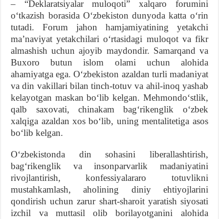
– “Deklaratsiyalar muloqoti” xalqaro forumini
oʻtkazish borasida Oʻzbekiston dunyoda katta oʻrin
tutadi. Forum jahon hamjamiyatining yetakchi
maʼnaviyat yetakchilari oʻrtasidagi muloqot va fikr
almashish uchun ajoyib maydondir. Samarqand va
Buxoro butun islom olami uchun alohida
ahamiyatga ega. Oʻzbekiston azaldan turli madaniyat
va din vakillari bilan tinch-totuv va ahil-inoq yashab
kelayotgan maskan boʻlib kelgan. Mehmondoʻstlik,
qalb saxovati, chinakam bagʻrikenglik oʻzbek
xalqiga azaldan xos boʻlib, uning mentalitetiga asos
boʻlib kelgan.
Oʻzbekistonda din sohasini liberallashtirish,
bagʻrikenglik va insonparvarlik madaniyatini
rivojlantirish, konfessiyalararo totuvlikni
mustahkamlash, aholining diniy ehtiyojlarini
qondirish uchun zarur shart-sharoit yaratish siyosati
izchil va muttasil olib borilayotganini alohida