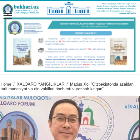
Home
/
XALQARO YANGILIKLAR
/
Matius Xo: “Oʻzbekistonda azaldan
turli madaniyat va din vakillari tinch-totuv yashab kelgan”