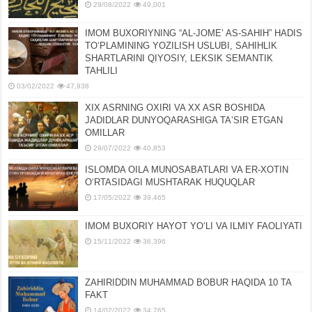
29/08/2022
49,001
IMOM BUXORIYNING “AL-JOMEʼ AS-SAHIH” HADIS
TOʻPLAMINING YOZILISH USLUBI, SAHIHLIK
SHARTLARINI QIYOSIY, LЕKSIK SЕMANTIK
TAHLILI
03/02/2022
47,938
XIX ASRNING OXIRI VA XX ASR BOSHIDA
JADIDLAR DUNYOQARASHIGA TAʼSIR ETGAN
OMILLAR
29/07/2022
40,853
ISLOMDA OILA MUNOSABATLARI VA ER-XOTIN
OʻRTASIDAGI MUSHTARAK HUQUQLAR
17/05/2022
39,465
IMOM BUXORIY HAYOT YOʻLI VA ILMIY FAOLIYATI
15/11/2022
36,396
ZAHIRIDDIN MUHAMMAD BOBUR HAQIDA 10 TA
FAKT
14/02/2022
34,765