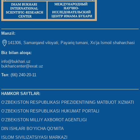
Manzil:
141306, Samarqand viloyati, Payariq tumani, Xo‘ja Ismoil shaharchasi
Biz bilan aloqa:
info@bukhari.uz
bukharicenter
@exat.uz
Тел
: (66) 240-20-11
HAMKOR SAYTLAR:
O‘ZBEKISTON RESPUBLIKASI PREZIDENTINING MATBUOT XIZMATI
O‘ZBEKISTON RESPUBLIKASI HUKUMAT PORTALI
O‘ZBEKISTON MILLIY AXBOROT AGENTLIGI
DIN ISHLARI BO‘YICHA QO‘MITA
ISLOM SIVILIZATSIYASI MARKAZI