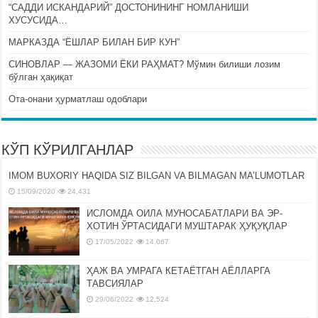
“САДДИ ИСКАНДАРИЙ” ДОСТОНИНИНГ НОМЛАНИШИ
ХУСУСИДА…
МАРКАЗДА “ЁШЛАР БИЛАН БИР КУН”
СИНОВЛАР — ЖАЗОМИ ЁКИ РАҲМАТ? Мўмин билиши лозим
бўлган ҳақиқат
Ота-онани ҳурматлаш одоблари
КЎП КЎРИЛГАНЛАР
IMOM BUXORIY HAQIDA SIZ BILGAN VA BILMAGAN MA’LUMOTLAR
15/09/2020
24,431
ИСЛОМДА ОИЛА МУНОСАБАТЛАРИ ВА ЭР-
ХОТИН ЎРТАСИДАГИ МУШТАРАК ҲУҚУҚЛАР
17/05/2022
14,067
ҲАЖ ВА УМРАГА КЕТАЁТГАН АЁЛЛАРГА
ТАВСИЯЛАР
29/06/2022
12,524