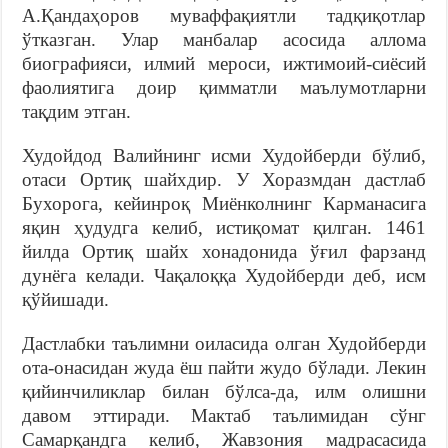
А.Қандаҳоров муваффақиятли тадқиқотлар
ўтказган. Улар манбалар асосида аллома
биографияси, илмий мероси, ижтимоий-сиёсий
фаолиятига доир қимматли маълумотларни
тақдим этган.
Худойдод Валийнинг исми Худойберди бўлиб,
отаси Ортиқ шайхдир. У Хоразмдан дастлаб
Бухорога, кейинроқ Миёнколнинг Карманасига
яқин ҳудудга келиб, истиқомат қилган. 1461
йилда Ортиқ шайх хонадонида ўғил фарзанд
дунёга келади. Чақалоққа Худойберди деб, исм
қўйишади.
Дастлабки таълимни оиласида олган Худойберди
ота-онасидан жуда ёш пайти жудо бўлади. Лекин
қийинчиликлар билан бўлса-да, илм олишни
давом эттиради. Мактаб таълимидан сўнг
Самарқандга келиб, Жавзония мадрасасида