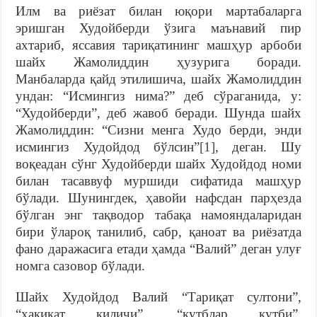
Илм ва риёзат билан юқори мартабаларга
эришган Худойберди ўзига маънавий пир
ахтариб, яссавия тариқатининг машҳур арбоби
шайх Жамолиддин ҳузурига боради.
Манбаларда қайд этилишича, шайх Жамолиддин
ундан: “Исмингиз нима?” деб сўраганида, у:
“Худойберди”, деб жавоб беради. Шунда шайх
Жамолиддин: “Сизни менга Худо берди, энди
исмингиз Худойдод бўлсин”
[1]
, деган. Шу
воқеадан сўнг Худойберди шайх Худойдод номи
билан тасаввуф муршиди сифатида машҳур
бўлади. Шунингдек, ҳавойи нафсдан парҳезда
бўлган энг тақводор табақа намояндаларидан
бири ўлароқ танилиб, сабр, қаноат ва риёзатда
фано даражасига етади ҳамда “Валий” деган улуғ
номга сазовор бўлади.
Шайх Худойдод Валий “Тариқат султони”,
“ҳақиқат қиличи”, “қутблар қутби”,