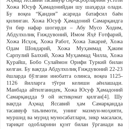
Хожа Юсуф Ҳамадонийдан шу шаҳарда олади.
Бу воқеа “Қандия” асарида батафсил баён
қилинган. Хожа Юсуф Ҳамадоний Самарқандга
ўн бир нафар шогирди – Абу Мусо Ходим,
Абдулхолиқ Ғиждувоний, Имом Яҳё Ғотфарий,
Хожа Исҳоқ, Хожа Работ, Хожа Закариё, Хожа
Одам Шовдарий, Хожа Муҳаммад Ҳаким
Сарпулий Балхий, Хожа Муҳаммад Чилла, Хожа
Қурайш, Бобо Сулаймон Орифи Туркий билан
келган. Бу вақтда Абдулхолиқ Ғиждувоний 22-23
ёшларда бўлгани инобатга олинса, воқеа 1125-
1126 йилларга тўғри келиши аёнлашади.
Манбада айтилганидек, Хожа Юсуф Ҳамадоний
Самарқандда 9 ой истиқомат қилган
[4]
. Шу
вақтда Аҳмад Яссавий ҳам Самарқандда
тасаввуф таълимоти, унинг мазмун-моҳияти,
муршид ва мурид муносабатлари, зикр масаласи,
тариқат одобларини қунт билан ўрганади ва