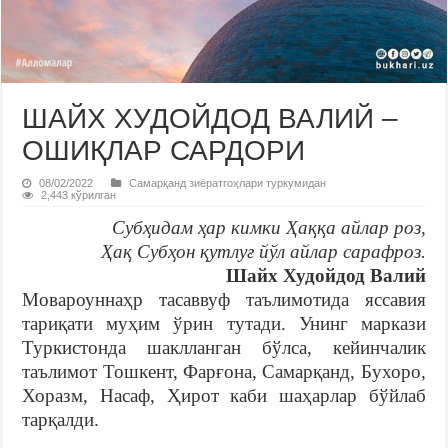
ШАЙХ ХУДОЙДОД ВАЛИЙ –
ОШИҚЛАР САРДОРИ
08/02/2022
Самарқанд зиёратгоҳлари туркумидан
2,443 кўрилган
Субҳидам ҳар кимки Ҳаққа айлар роз,
Ҳақ Субҳон қутлуғ йўл айлар сарафроз.
Шайх Худойдод Валий
Мовароуннаҳр тасаввуф таълимотида яссавия
тариқати муҳим ўрин тутади. Унинг маркази
Туркистонда шаклланган бўлса, кейинчалик
таълимот Тошкент, Фарғона, Самарқанд, Бухоро,
Хоразм, Насаф, Ҳирот каби шаҳарлар бўйлаб
тарқалди.