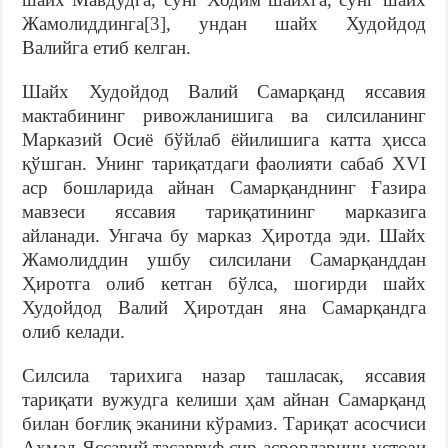
Жамолиддинга
[3]
, ундан шайх Худойдод
Валийга етиб келган.
Шайх Худойдод Валий Самарқанд яссавия
мактабининг ривожланишига ва силсиланинг
Марказий Осиё бўйлаб ёйилишига катта ҳисса
қўшган. Унинг тариқатдаги фаолияти сабаб XVI
аср бошларида айнан Самарқанднинг Ғазира
мавзеси яссавия тариқатининг марказига
айланади. Унгача бу марказ Ҳиротда эди. Шайх
Жамолиддин ушбу силсилани Самарқанддан
Ҳиротга олиб кетган бўлса, шогирди шайх
Худойдод Валий Ҳиротдан яна Самарқандга
олиб келади.
Силсила тарихига назар ташласак, яссавия
тариқати вужудга келиши ҳам айнан Самарқанд
билан боғлиқ эканини кўрамиз. Тариқат асосчиси
Аҳмад Яссавий тасаввуф сир-асрорларини устози