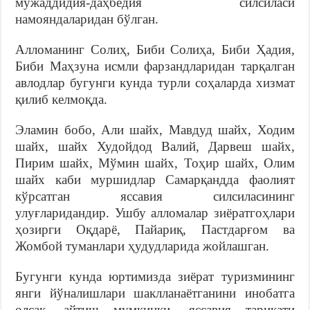
мужаддидия-даҳбедия силсиласи
намояндаларидан бўлган.
Алломанинг Солиҳ, Биби Солиҳа, Биби Ҳадия,
Биби Маҳзуна исмли фарзандларидан тарқалган
авлодлар бугунги кунда турли соҳаларда хизмат
қилиб келмоқда.
Эламин бобо, Али шайх, Мавдуд шайх, Ходим
шайх, шайх Худойдод Валий, Дарвеш шайх,
Пирим шайх, Мўмин шайх, Тоҳир шайх, Олим
шайх каби муршидлар Самарқандда фаолият
кўрсатган яссавия силсиласининг
улуғларидандир. Ушбу алломалар зиёратгоҳлари
ҳозирги Оқдарё, Пайариқ, Пастдарғом ва
Жомбой туманлари ҳудудларида жойлашган.
Бугунги кунда юртимизда зиёрат туризмининг
янги йўналишлари шаклланаётганини инобатга
олсак, айтиш мумкинки, яссавия тариқати