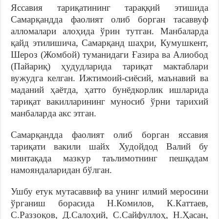
Яссавия тариқатининг тараққий этишида
Самарқандда фаолият олиб борган тасаввуф
алломалари алоҳида ўрин тутган. Манбаларда
қайд этилишича, Самарқанд шаҳри, Кумушкент,
Шероз (Жомбой) туманидаги Ғазира ва Алиобод
(Пайариқ) ҳудудларида тариқат мактаблари
вужудга келган. Ижтимоий-сиёсий, маънавий ва
маданий ҳаётда, ҳатто бунёдкорлик ишларида
тариқат вакилларининг муносиб ўрни тарихий
манбаларда акс этган.
Самарқандда фаолият олиб борган яссавия
тариқати вакили шайх Худойдод Валий бу
минтақада мазкур таълимотнинг пешқадам
намояндаларидан бўлган.
Ушбу етук мутасаввиф ва унинг илмий меросини
ўрганиш борасида Н.Комилов, К.Каттаев,
С.Раззоқов, Д.Салоҳий, С.Сайфуллоҳ, Н.Ҳасан,