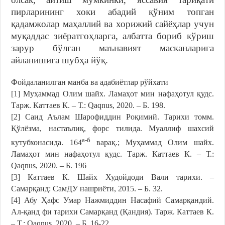
пирларининг хоки абадий қўним топган
қадамжолар маҳаллий ва хорижий сайёҳлар учун
муқаддас зиёратгоҳларга, албатта бориб кўриш
зарур бўлган маънавият масканларига
айланишига шубҳа йўқ.
Фойдаланилган манба ва адабиётлар рўйхати
[1]
Муҳаммад Олим шайх. Ламаҳот мин нафаҳотул қудс.
Тарж. Каттаев К. – Т.: Qaqnus, 2020. – Б. 198.
[2]
Саид Аълам Шарофиддин Роқимий. Тарихи томм.
Қўлёзма, настаълиқ, форс тилида. Муаллиф шахсий
а-б
кутубхонасида. 164
варақ.; Муҳаммад Олим шайх.
Ламаҳот мин нафаҳотул қудс. Тарж. Каттаев К. – Т.:
Qaqnus, 2020. – Б. 196
[3]
Каттаев К. Шайх Худойдоди Вали тарихи. –
Самарқанд: СамДУ нашриёти, 2015. – Б. 32.
[4]
Абу Ҳафс Умар Нажмиддин Насафий Самарқандий.
Ал-қанд фи тарихи Самарқанд (Қандия). Тарж. Каттаев К.
– Т.: Qaqnus, 2020. – Б. 16-22.