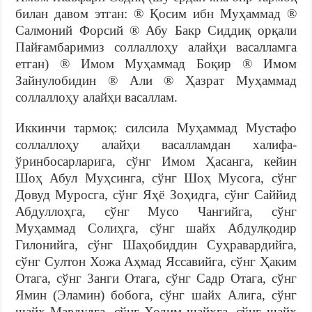
билан давом этган: ® Қосим ибн Муҳаммад ®
Салмоний Форсий ® Абу Бакр Сиддиқ орқали
Пайғамбаримиз соллаллоҳу алайҳи васалламга
етган) ® Имом Муҳаммад Боқир ® Имом
Зайнулобидин ® Али ® Ҳазрат Муҳаммад
соллаллоҳу алайҳи васаллам.
Иккинчи тармоқ: силсила Муҳаммад Мустафо
соллаллоҳу алайҳи васалламдан халифа-
ўринбосарларига, сўнг Имом Ҳасанга, кейин
Шоҳ Абул Муҳсинга, сўнг Шоҳ Мусога, сўнг
Довуд Муросга, сўнг Яҳё Зоҳидга, сўнг Саййид
Абдуллоҳга, сўнг Мусо Чангийга, сўнг
Муҳаммад Солиҳга, сўнг шайх Абдулқодир
Гилонийга, сўнг Шаҳобиддин Суҳравардийга,
сўнг Султон Хожа Аҳмад Яссавийга, сўнг Ҳаким
Отага, сўнг 3анги Отага, сўнг Садр Отага, сўнг
Ямин (Эламин) бобога, сўнг шайх Алига, сўнг
шайх Мавдудга, сўнг Ходим шайхга, сўнг шайх