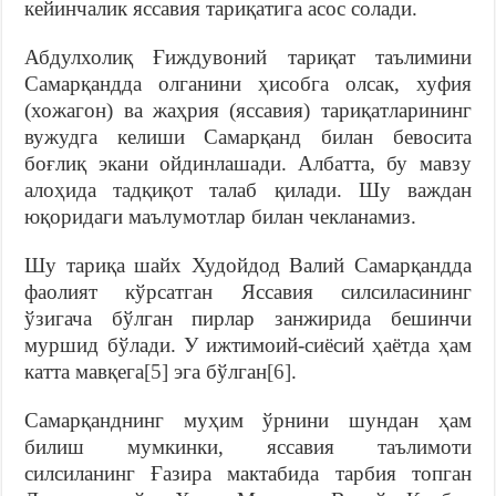
кейинчалик яссавия тариқатига асос солади.
Абдулхолиқ Ғиждувоний тариқат таълимини
Самарқандда олганини ҳисобга олсак, хуфия
(хожагон) ва жаҳрия (яссавия) тариқатларининг
вужудга келиши Самарқанд билан бевосита
боғлиқ экани ойдинлашади. Албатта, бу мавзу
алоҳида тадқиқот талаб қилади. Шу важдан
юқоридаги маълумотлар билан чекланамиз.
Шу тариқа шайх Худойдод Валий Самарқандда
фаолият кўрсатган Яссавия силсиласининг
ўзигача бўлган пирлар занжирида бешинчи
муршид бўлади. У ижтимоий-сиёсий ҳаётда ҳам
катта мавқега
[5]
эга бўлган
[6]
.
Самарқанднинг муҳим ўрнини шундан ҳам
билиш мумкинки, яссавия таълимоти
силсиланинг Ғазира мактабида тарбия топган