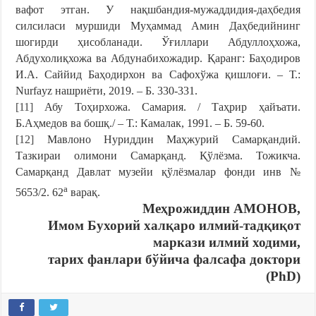
вафот этган. У нақшбандия-мужаддидия-даҳбедия
силсиласи муршиди Муҳаммад Амин Даҳбедийнинг
шогирди ҳисобланади. Ўғиллари Абдуллоҳхожа,
Абдухолиқхожа ва Абдунабихожадир. Қаранг: Баҳодиров
И.А. Саййид Баҳодирхон ва Сафохўжа қишлоғи. – Т.:
Nurfayz нашриёти, 2019. – Б. 330-331.
[11]
Абу Тоҳирхожа. Самария. / Таҳрир ҳайъати.
Б.Аҳмедов ва бошқ./ – Т.: Камалак, 1991. – Б. 59-60.
[12]
Мавлоно Нуриддин Маҳжурий Самарқандий.
Тазкираи олимони Самарқанд. Қўлёзма. Тожикча.
Самарқанд Давлат музейи қўлёзмалар фонди инв №
а
5653/2. 62
варақ.
Меҳрожиддин АМОНОВ,
Имом Бухорий халқаро илмий-тадқиқот
маркази илмий ходими,
тарих фанлари бўйича фалсафа доктори
(
PhD
)