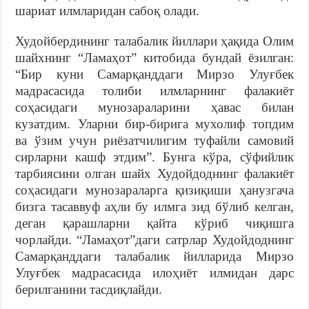
шариат илмларидан сабоқ олади.
Худойбердининг талабалик йиллари ҳақида Олим
шайхнинг “Ламаҳот” китобида бундай ёзилган:
“Бир куни Самарқанддаги Мирзо Улуғбек
мадрасасида толиби илмларнинг фалакиёт
соҳасидаги мунозараларини ҳавас билан
кузатдим. Уларни бир-бирига мухолиф топдим
ва ўзим учун риёзатчилигим туфайли самовий
сирларни кашф этдим”. Бунга кўра, сўфийлик
тарбиясини олган шайх Худойдоднинг фалакиёт
соҳасидаги мунозараларга қизиқиши ҳанузгача
бизга тасаввуф аҳли бу илмга зид бўлиб келган,
деган қарашларни қайта кўриб чиқишга
чорлайди. “Ламаҳот”даги сатрлар Худойдоднинг
Самарқанддаги талабалик йилларида Мирзо
Улуғбек мадрасасида илоҳиёт илмидан дарс
берилганини тасдиқлайди.