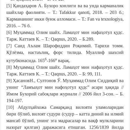
[5]
Қандаҳаров А. Бухоро хонлиги ва ва унда карманалик
шайхлар фаолияти. – Т.: Tafakkur qanoti, 2018. – 203 б.;
Кармананинг икки буюк алломаси. – Т.: Fan va texnologiya,
2016. – 76 б.
[6]
Муҳаммад Олим шайх. Ламаҳот мин нафаҳотул қудс.
Тарж. Каттаев К. – Т.: Qaqnus, 2020. – Б.289.
[7]
Саид Аълам Шарофиддин Роқимий. Тарихи томм.
Қўлёзма, настаълиқ, форс тилида. Муаллиф шахсий
б
а
кутубхонасида. 165
-166
варақ.
[8]
Муҳаммад Олим шайх. Ламаҳот мин нафаҳотул қудс.
Тарж. Каттаев К. – Т.: Qaqnus, 2020. – Б: 99, 111.
[9]
ҲасановН., Султонов Ў. Муҳаммад Олим Сиддиқий ва
унинг “Ламъаҳот мин нафоҳотул қудс” асари ҳақида //
Имом Бухорий сабоқлари журнали // 2006 йил 3-сон. – Б.
194-197.
[10]
Абдулҳайхожа Самарқанд вилояти уламоларидан
бири бўлиб, вилоят судури (судур – катта диний ва илмий
мансаб бўлиб, унинг эга мадрасалар ва вақф мулкларини
назорат қилган) даражасига етишган. 1256/1839 йилда