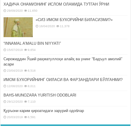
ХАДИЧА ОНАМИЗНИНГ ИСЛОМ ОЛАМИДА ТУТГАН ЎРНИ
29/09/2020
11,650
«СИЗ ИМОМ БУХОРИЙНИ БИЛАСИЗМИ?»
16/04/2020
11,378
“INNAMAL A’MALU BIN NIYYATI”
15/07/2019
9,654
Сирожиддин Ўший раҳматуллоҳи алайҳ ва унинг “Бадъул амолий”
асари
23/04/2019
8,516
ИМОМ БУХОРИЙНИНГ ОИЛАСИ ВА ФАРЗАНДЛАРИ БЎЛГАНМИ?
12/08/2020
8,011
BAHS-MUNOZARA YURITISH ODOBLARI
29/12/2020
7,110
Қуръони карим қироатидаги зарурий одоблар
20/03/2019
6,591