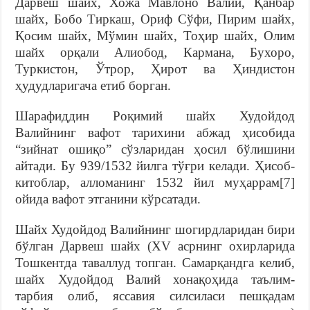
Дарвеш шайх, Хожа Мавлоно Валий, Қанбар
шайх, Бобо Тиркаш, Ориф Сўфи, Пирим шайх,
Қосим шайх, Мўмин шайх, Тоҳир шайх, Олим
шайх орқали Алиобод, Кармана, Бухоро,
Туркистон, Ўтрор, Ҳирот ва Ҳиндистон
ҳудудларигача етиб борган.
Шарафиддин Роқимий шайх Худойдод
Валийнинг вафот тарихини абжад ҳисобида
“зийнат ошиқо” сўзларидан ҳосил бўлишини
айтади. Бу 939/1532 йилга тўғри келади. Ҳисоб-
китоблар, алломанинг 1532 йил муҳаррам
[7]
ойида вафот этганини кўрсатади.
Шайх Худойдод Валийнинг шогирдларидан бири
бўлган Дарвеш шайх (XV асрнинг охирларида
Тошкентда таваллуд топган. Самарқандга келиб,
шайх Худойдод Валий хонақоҳида таълим-
тарбия олиб, яссавия силсиласи пешқадам