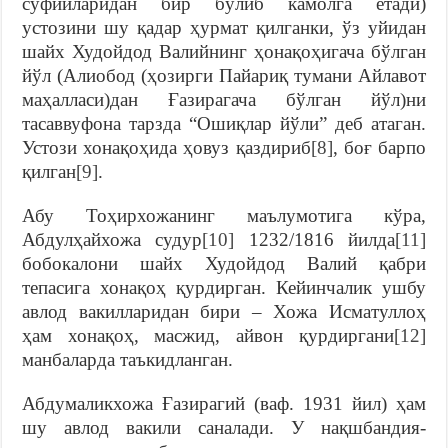
сўфийларидан бир бўлиб камолга етади)
устозини шу қадар ҳурмат қилганки, ўз уйидан
шайх Худойдод Валийнинг ҳонақоҳигача бўлган
йўл (Алиобод (ҳозирги Пайариқ тумани Айлавот
маҳалласи)дан Ғазирагача бўлган йўл)ни
тасаввуфона тарзда “Ошиқлар йўли” деб атаган.
Устози хонақоҳида ҳовуз қаздириб
[8]
, боғ барпо
қилган
[9]
.
Абу Тоҳирхожанинг маълумотига кўра,
Абдулҳайхожа судур
[10]
1232/1816 йилда
[11]
бобокалони шайх Худойдод Валий қабри
тепасига хонақоҳ қурдирган. Кейинчалик ушбу
авлод вакилларидан бири – Хожа Исматуллоҳ
ҳам хонақоҳ, масжид, айвон қурдиргани
[12]
манбаларда таъкидланган.
Абдумаликхожа Ғазирагий (ваф. 1931 йил) ҳам
шу авлод вакили саналади. У нақшбандия-