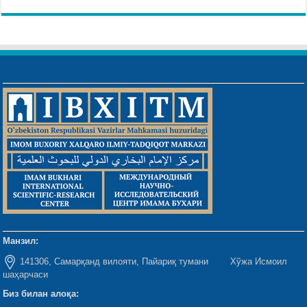
Манзил:
141306, Самарқанд вилояти, Пайариқ тумани Хўжа Исмоил
шаҳарчаси
Биз билан алоқа: