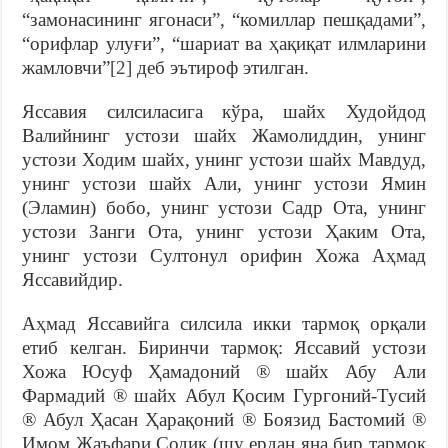
“замонасининг ягонаси”, “комиллар пешқадами”,
“орифлар улуғи”, “шариат ва ҳақиқат илмларини
жамловчи”
[2]
деб эътироф этилган.
Яссавия силсиласига кўра, шайх Худойдод
Валийнинг устози шайх Жамолиддин, унинг
устози Ходим шайх, унинг устози шайх Мавдуд,
унинг устози шайх Али, унинг устози Ямин
(Эламин) бобо, унинг устози Садр Ота, унинг
устози Занги Ота, унинг устози Ҳаким Ота,
унинг устози Султонул орифин Хожа Аҳмад
Яссавийдир.
Аҳмад Яссавийга силсила икки тармоқ орқали
етиб келган. Биринчи тармоқ: Яссавий устози
Хожа Юсуф Ҳамадоний ® шайх Абу Али
Фармадий ® шайх Абул Қосим Гургоний-Тусий
® Абул Ҳасан Ҳарақоний ® Боязид Бастомий ®
Имом Жаъфари Содиқ (шу ердан яна бир тармоқ