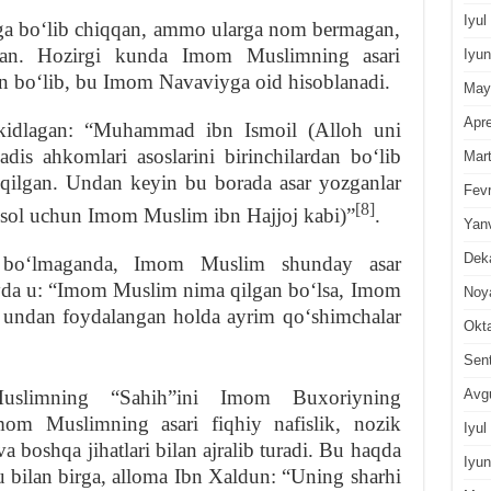
Iyul
ga boʻlib chiqqan, ammo ularga nom bermagan,
n. Hozirgi kunda Imom Muslimning asari
Iyun
an boʻlib, bu Imom Navaviyga oid hisoblanadi.
May
Apre
kidlagan: “Muhammad ibn Ismoil (Alloh uni
adis ahkomlari asoslarini birinchilardan boʻlib
Mar
n qilgan. Undan keyin bu borada asar yozganlar
Fevr
[8]
isol uchun Imom Muslim ibn Hajjoj kabi)”
.
Yan
Dek
 boʻlmaganda, Imom Muslim shunday asar
oyda u: “Imom Muslim nima qilgan boʻlsa, Imom
Noy
 undan foydalangan holda ayrim qoʻshimchalar
Okt
Sen
Avg
uslimning “Sahih”ini Imom Buxoriyning
om Muslimning asari fiqhiy nafislik, nozik
Iyul
va boshqa jihatlari bilan ajralib turadi. Bu haqda
Iyun
hu bilan birga, alloma Ibn Xaldun: “Uning sharhi