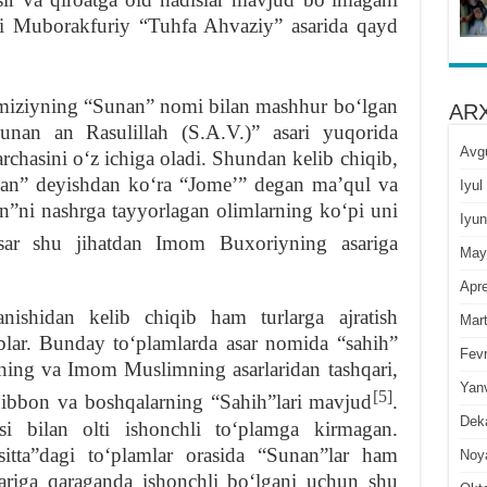
ni Muborakfuriy “Tuhfa Ahvaziy” asarida qayd
iziyning “Sunan” nomi bilan mashhur boʻlgan
ARX
sunan an Rasulillah (S.A.V.)” asari yuqorida
Avg
rchasini oʻz ichiga oladi. Shundan kelib chiqib,
nan” deyishdan koʻra “Jomeʼ” degan maʼqul va
Iyul
n”ni nashrga tayyorlagan olimlarning koʻpi uni
Iyun
ar shu jihatdan Imom Buxoriyning asariga
May
Apre
anishidan kelib chiqib ham turlarga ajratish
Mar
lar. Bunday toʻplamlarda asar nomida “sahih”
Fevr
ning va Imom Muslimning asarlaridan tashqari,
Yan
[5]
ibbon va boshqalarning “Sahih”lari mavjud
.
Dek
asi bilan olti ishonchli toʻplamga kirmagan.
itta”dagi toʻplamlar orasida “Sunan”lar ham
Noy
lariga qaraganda ishonchli boʻlgani uchun shu