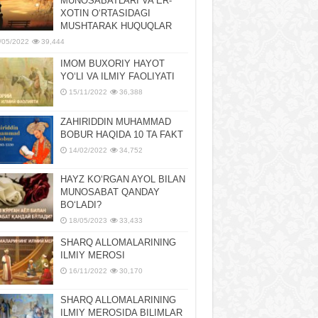
MUNOSABATLARI VA ER-
XOTIN OʻRTASIDAGI
MUSHTARAK HUQUQLAR
/05/2022
39,444
IMOM BUXORIY HAYOT
YOʻLI VA ILMIY FAOLIYATI
15/11/2022
36,388
ZAHIRIDDIN MUHAMMAD
BOBUR HAQIDA 10 TA FAKT
14/02/2022
34,752
HAYZ KOʻRGAN AYOL BILAN
MUNOSABAT QANDAY
BOʻLADI?
18/05/2023
33,433
SHARQ ALLOMALARINING
ILMIY MEROSI
16/11/2022
30,170
SHARQ ALLOMALARINING
ILMIY MЕROSIDA BILIMLAR