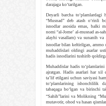
darajaga koʻtarilgan.
Deyarli barcha toʻplamlardagi h
“Musnad” deb atash oʻrinli bo
isnodlar asosida emas, balki m
nomi “al-Jomeʼ al-musnad as-sah
alayhi vasallam) va sunanih va
isnodlar bilan keltirilgan, ammo
muhaddislari oldingi asarlar us
hadis isnodlarini tushirib qoldirg
Muhaddislar hadis toʻplamlarini 
ajratgan. Hadis asarlari har xi
taʼlif etilgani uchun saviyasi h
toʻplamlarining ishonchlilik d
tabaqaga boʻlgan va birinchi
“Sahih”larini va Molikning “Muv
mutavotir, ohod va hasan qismla