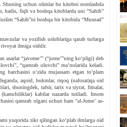
. Shuning uchun olimlar bu kitobni nomlashda
ir, hadis, fiqh va boshqa kitoblarda uni “Sahih”
17
uslim “Sahih”ni boshqa bir kitobida “Musnad”
mavzular va yozilish uslublariga qarab turlarga
rivoyat ilmiga oiddir.
n asarlar “javomeʼ” (“jomeʼ”ning koʻpligi) deb
mlovchi”, “qamrab oluvchi” maʼnolarida keladi.
ning barchasini oʻzida mujassam etgan toʻplam
deganda, aqoid, hukmlar, riqoq (nafosat)qa oid
lari, shuningdek, tafsir, tarix va siyrat, fitnalar,
 (kamchiliklar) kabilar nazarda tutiladi. Imom
chasini qamrab olgani uchun ham “al-Jomeʼ as-
i yuqorida zikr qilingan koʻplab ilmlarga oid
afsir va qiroatga oid hadislar mavjud boʻlmagani