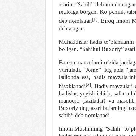
asarini “Sahih” deb nomlamagan
ixtilofga borgan. Koʻpchilik tafs
[1]
deb nomlagan
. Biroq Imom M
deb atagan.
Muhaddislar hadis toʻplamlarini 
boʻlgan. “Sahihul Buxoriy” asari 
Barcha mavzularni oʻzida jamlaga
yuritiladi. “Jomeʼ” lugʻatda “ja
Istilohda esa, hadis mavzulari
[2]
hisoblanadi
. Hadis mavzulari 
hadislar, yeyish-ichish, safar odob
manoqib (fazilatlar) va masolib
Buxoriyning asari bularning bar
sahih” deb nomlanadi.
Imom Muslimning “Sahih” toʻplam
hadislarni oʻz ichiga olsa-da, t