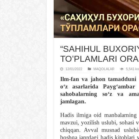
“SAHIHUL BUXORI
TOʻPLAMLARI ORA
12/01/2022
MAQOLALAR
5,541 koʻ
I
lm-fan va jahon tamadduni r
oʻz asarlarida Paygʻambar s
sahobalarning soʻz va amal
jamlagan.
Hadis ilmiga oid manbalarning k
mavzui, yozilish uslubi, sohasi v
chiqqan. Avval musnad uslubid
boshqa janrdagi hadis kitoblari 