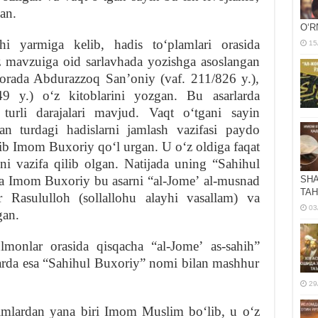
an.
OʻR
chi yarmiga kelib, hadis toʻplamlari orasida
15
ʻz mavzuiga oid sarlavhada yozishga asoslangan
orada Abdurazzoq Sanʼoniy (vaf. 211/826 y.),
 y.) oʻz kitoblarini yozgan. Bu asarlarda
 turli darajalari mavjud. Vaqt oʻtgani sayin
n turdagi hadislarni jamlash vazifasi paydo
lib Imom Buxoriy qoʻl urgan. U oʻz oldiga faqat
ni vazifa qilib olgan. Natijada uning “Sahihul
va Imom Buxoriy bu asarni “al-Jomeʼ al-musnad
SHA
TAH
 Rasululloh (sollallohu alayhi vasallam) va
03
gan.
monlar orasida qisqacha “al-Jomeʼ as-sahih”
larda esa “Sahihul Buxoriy” nomi bilan mashhur
29
limlardan yana biri Imom Muslim boʻlib, u oʻz