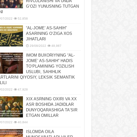
RIVOJLANISHI VA UNDA
GʻOZI YUNUSNING TUTGAN
NI
/07/2022
52,858
“AL-JOMEʼ AS-SAHIH”
ASARINING OʻZIGA XOS
JIHATLARI
29/08/2022
48,987
IMOM BUXORIYNING “AL-
JOMEʼ AS-SAHIH” HADIS
TOʻPLAMINING YOZILISH
USLUBI, SAHIHLIK
RTLARINI QIYOSIY, LЕKSIK SЕMANTIK
LILI
/02/2022
47,928
XIX ASRNING OXIRI VA XX
ASR BOSHIDA JADIDLAR
DUNYOQARASHIGA TAʼSIR
ETGAN OMILLAR
/07/2022
40,844
ISLOMDA OILA