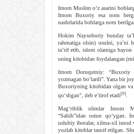
Imom Muslim oʻz asarini boblar
Imom Buxoriy esa nom berga
nashrlarida boblarga nom berilg
Hokim Naysoburiy bunday taʼ
rahmatiga olsin) usulni, yaʼni h
taʼrif etib, islom olamiga bayo
uning kitobidan foydalangan (m
Imom Doruqutniy: “Buxoriy
yozmagan boʻlardi”. Yana bir j
Buxoriyning kitobidan olgan va
[9]
qoʻshgan”, deb eʼtirof etadi
.
Magʻriblik olimlar Imom M
“Sahih”idan ustun qoʻygan. Im
uslubiy iboralar, xilma-xil isnod 
yuzlab kitoblar tasnif etilgan. S