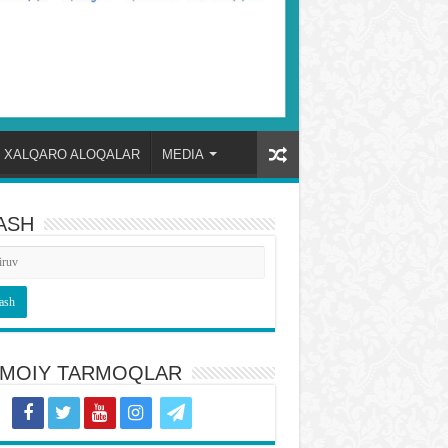
XALQARO ALOQALAR
MEDIA
ASH
TIMOIY TARMOQLAR