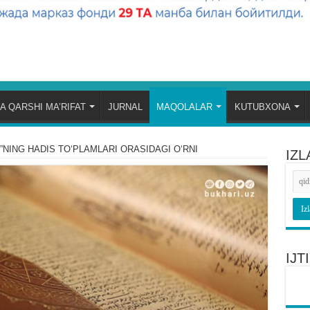
A QARSHI MA’RIFAT
JURNAL
MAQOLALAR
KUTUBXONA
”NING HADIS TOʻPLAMLARI ORASIDAGI OʻRNI
IZL
IJ