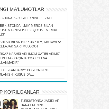
ʻNGI MA’LUMOTLAR
B-HUNAR – YIGITLIKNING BEZAGI
ZBEKISTONDA ILMIY MEROS BILAN
OSITA TANISHISH BEQIYOS TAJRIBA
LDI”
SHLAR BILAN BIR KUN”: ILM, MAʼNAVIYAT
KELAJAK SARI MULOQOT
RKAZ NASHRLARI IMOM-XATIBLARIMIZ
UN ENG YAQIN KOʻMAKCHI VA
LLANMADIR”
DDI ISKANDARIY” DOSTONINING
LANISHI XUSUSIDA…
P KO‘RILGANLAR
TURKISTONDA JADIDLAR
HARAKATINING