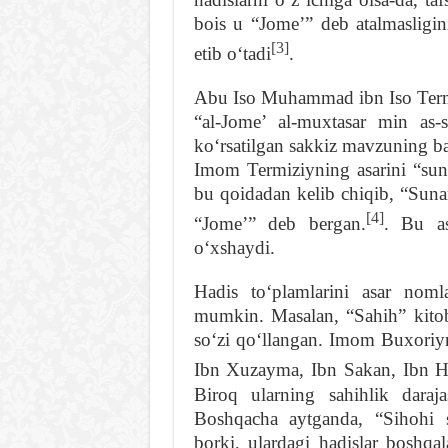
bois u “Jomeʼ” deb atalmasligi
[3]
etib oʻtadi
.
Abu Iso Muhammad ibn Iso Term
“al-Jomeʼ al-muxtasar min as-
koʻrsatilgan sakkiz mavzuning ba
Imom Termiziyning asarini “su
bu qoidadan kelib chiqib, “Suna
[4]
“Jomeʼ” deb bergan.
. Bu as
oʻxshaydi.
Hadis toʻplamlarini asar noml
mumkin. Masalan, “Sahih” kitob
soʻzi qoʻllangan. Imom Buxoriy
Ibn Xuzayma, Ibn Sakan, Ibn H
Biroq ularning sahihlik daraj
Boshqacha aytganda, “Sihohi s
borki, ulardagi hadislar boshqa