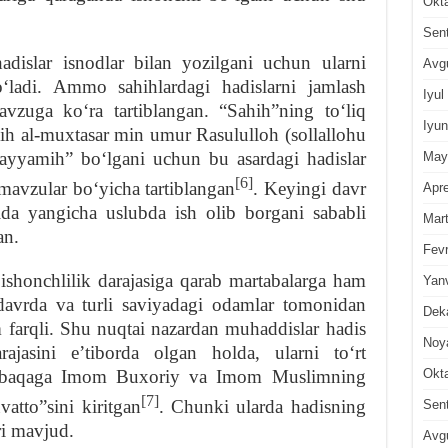
Okt
Sen
adislar isnodlar bilan yozilgani uchun ularni
Avg
ʻladi. Ammo sahihlardagi hadislarni jamlash
Iyul
avzuga koʻra tartiblangan. “Sahih”ning toʻliq
Iyun
ih al-muxtasar min umur Rasululloh (sollallohu
 ayyamih” boʻlgani uchun bu asardagi hadislar
May
[6]
 mavzular boʻyicha tartiblangan
. Keyingi davr
Apre
tida yangicha uslubda ish olib borgani sababli
Mar
an.
Fevr
ishonchlilik darajasiga qarab martabalarga ham
Yan
l davrda va turli saviyadagi odamlar tomonidan
Dek
am farqli. Shu nuqtai nazardan muhaddislar hadis
Noy
arajasini eʼtiborda olgan holda, ularni toʻrt
 tabaqaga Imom Buxoriy va Imom Muslimning
Okt
[7]
atto”sini kiritgan
. Chunki ularda hadisning
Sen
ri mavjud.
Avg