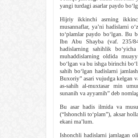
yangi turdagi asarlar paydo boʻlg
Hijriy ikkinchi asrning ikkin
musannaflar, yaʼni hadislarni o
toʻplamlar paydo boʻlgan. Bu b
Ibn Abu Shayba (vaf. 235/849
hadislarning sahihlik boʻyicha
muhaddislarning oldida muayya
boʻlgan va bu ishga birinchi boʻ
sahih boʻlgan hadislarni jamlash
Buxoriy” asari vujudga kelgan 
as-sahih al-muxtasar min umur
sunanih va ayyamih” deb nomla
Bu asar hadis ilmida va musul
(“Ishonchli toʻplam”), aksar hol
ekani maʼlum.
Ishonchli hadislarni jamlagan o