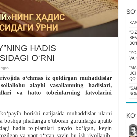
SO
KAS
“Oʻ
BEV
BOʻ
Y”NING HADIS
“YO
SIDAGI OʻRNI
VA 
“MA
rilgan
UCH
ivojida oʻchmas iz qoldirgan muhaddislar
QOʻ
ollallohu alayhi vasallamning hadislari,
“SA
lari va hatto tobeinlarning fatvolarini
NOM
oʻpayib borishi natijasida muhaddislar ularni
KO‘
a boshqa jihatlariga eʼtiboran guruhlarga ajratib
agi hadis toʻplamlari paydo boʻlgan, keyin
yozilgan va vaqt oʻtgan sayin bu ish rivojlanib,