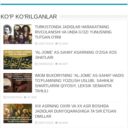
KO‘P KO‘RILGANLAR
TURKISTONDA JADIDLAR HARAKATINING
RIVOJLANISHI VA UNDA GʻOZI YUNUSNING
TUTGAN OʻRNI
15/07/2022
52,854
“AL-JOMEʼ AS-SAHIH” ASARINING OʻZIGA XOS
JIHATLARI
29/08/2022
48,987
IMOM BUXORIYNING “AL-JOMEʼ AS-SAHIH” HADIS
TOʻPLAMINING YOZILISH USLUBI, SAHIHLIK
SHARTLARINI QIYOSIY, LЕKSIK SЕMANTIK
TAHLILI
03/02/2022
47,928
XIX ASRNING OXIRI VA XX ASR BOSHIDA
JADIDLAR DUNYOQARASHIGA TAʼSIR ETGAN
OMILLAR
29/07/2022
40,844