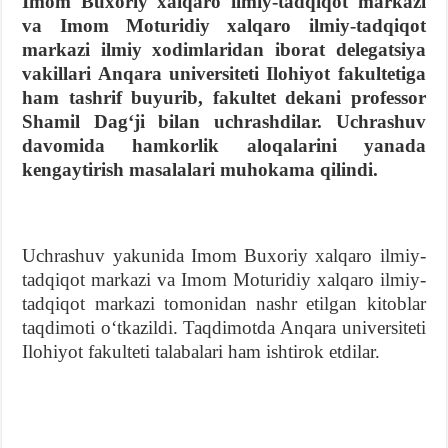
Imom Buxoriy xalqaro ilmiy-tadqiqot markazi
va Imom Moturidiy xalqaro ilmiy-tadqiqot
markazi ilmiy xodimlaridan iborat delegatsiya
vakillari Anqara universiteti Ilohiyot fakultetiga
ham tashrif buyurib, fakultet dekani professor
Shamil Dagʻji bilan uchrashdilar. Uchrashuv
davomida hamkorlik aloqalarini yanada
kengaytirish masalalari muhokama qilindi.
Uchrashuv yakunida Imom Buxoriy xalqaro ilmiy-
tadqiqot markazi va Imom Moturidiy xalqaro ilmiy-
tadqiqot markazi tomonidan nashr etilgan kitoblar
taqdimoti oʻtkazildi. Taqdimotda Anqara universiteti
Ilohiyot fakulteti talabalari ham ishtirok etdilar.