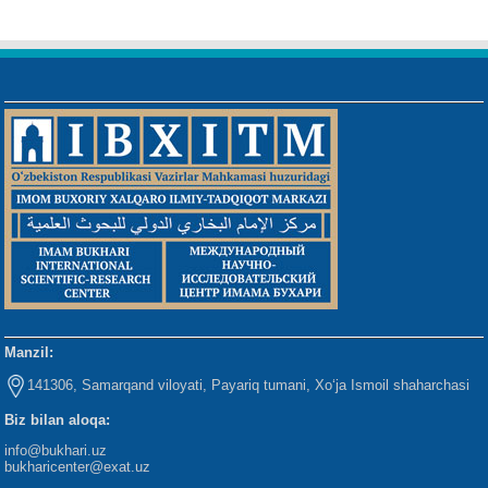
Manzil:
141306, Samarqand viloyati, Payariq tumani, Xo‘ja Ismoil shaharchasi
Biz bilan aloqa:
info@bukhari.uz
bukharicenter
@exat.uz