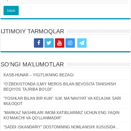
IJTIMOIY TARMOQLAR
SOʻNGI MA’LUMOTLAR
KASB-HUNAR – YIGITLIKNING BEZAGI
“OʻZBEKISTONDA ILMIY MEROS BILAN BEVOSITA TANISHISH
BEQIYOS TAJRIBA BOʻLDI”
“YOSHLAR BILAN BIR KUN”: ILM, MAʼNAVIYAT VA KELAJAK SARI
MULOQOT
“MARKAZ NASHRLARI IMOM-XATIBLARIMIZ UCHUN ENG YAQIN
KOʻMAKCHI VA QOʻLLANMADIR”
“SADDI ISKANDARIY” DOSTONINING NOMLANISHI XUSUSIDA…