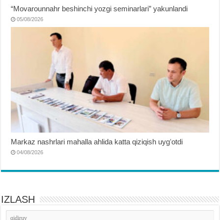
“Movarounnahr beshinchi yozgi seminarlari” yakunlandi
05/08/2026
Markaz nashrlari mahalla ahlida katta qiziqish uygʻotdi
04/08/2026
IZLASH