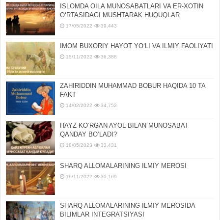
ISLOMDA OILA MUNOSABATLARI VA ER-XOTIN
OʻRTASIDAGI MUSHTARAK HUQUQLAR
17/05/2022
39,443
IMOM BUXORIY HAYOT YOʻLI VA ILMIY FAOLIYATI
15/11/2022
36,388
ZAHIRIDDIN MUHAMMAD BOBUR HAQIDA 10 TA
FAKT
14/02/2022
34,752
HAYZ KOʻRGAN AYOL BILAN MUNOSABAT
QANDAY BOʻLADI?
18/05/2023
33,431
SHARQ ALLOMALARINING ILMIY MEROSI
16/11/2022
30,169
SHARQ ALLOMALARINING ILMIY MЕROSIDA
BILIMLAR INTЕGRATSIYASI