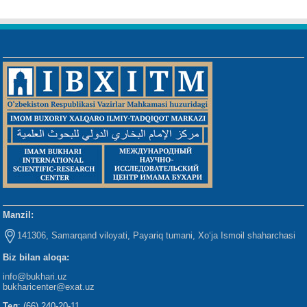
Manzil:
141306, Samarqand viloyati, Payariq tumani, Xo‘ja Ismoil shaharchasi
Biz bilan aloqa:
info@bukhari.uz
bukharicenter
@exat.uz
Тел
: (66) 240-20-11