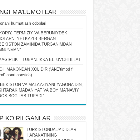
ʻNGI MA’LUMOTLAR
onani hurmatlash odoblari
XORIY, TERMIZIY VA BERUNIYDEK
OLARNI YETKAZIB BERGAN
BEKISTON ZAMINIDA TURGANIMDAN
MNUNMAN”
MAGIRLIK – TUBANLIKKA ELTUVCHI ILLAT
OH MAKONDAN XOLIDIR (“Al-Eʼtimod fil
qod” asari asosida)
ZBEKISTON VA MALAYZIYANI YAGONA DIN,
HTARAK MADANIYAT VA BOY MAʼNAVIY
OS BOGʻLAB TURADI”
P KO‘RILGANLAR
TURKISTONDA JADIDLAR
HARAKATINING