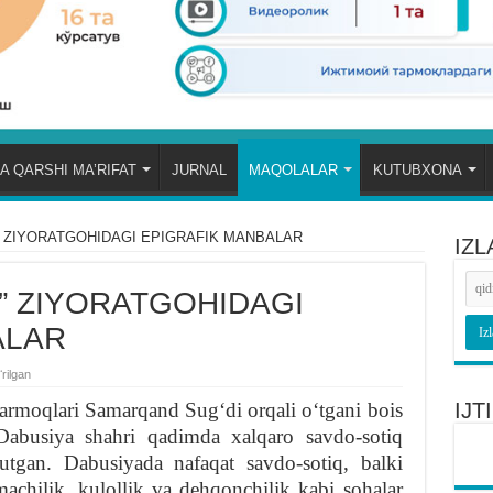
A QARSHI MA’RIFAT
JURNAL
MAQOLALAR
KUTUBXONA
” ZIYORATGOHIDAGI EPIGRAFIK MANBALAR
IZL
” ZIYORATGOHIDAGI
ALAR
rilgan
armoqlari Samarqand Sugʻdi orqali oʻtgani bois
IJ
abusiya shahri qadimda xalqaro savdo-sotiq
utgan. Dabusiyada nafaqat savdo-sotiq, balki
achilik, kulollik va dehqonchilik kabi sohalar