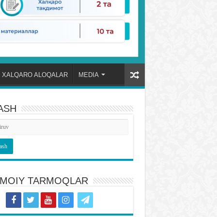
XALQARO ALOQALAR
MEDIA
ASH
TIMOIY TARMOQLAR