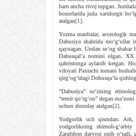
ham ancha rivoj topgan. Jumladan
bozorlarida juda xaridorgir bo
atalgan
[1]
.
Yozma manbalar, arxeologik maʼl
Dabusiya shahrida moʻgʻullar is
qaynagan. Undan soʻng shahar hu
Dabusqalʼa nomini olgan. XX a
qabristonga aylanib ketgan. H
viloyati Paxtachi tumani hudud
qirgʻogʻidagi Dobusqaʼla qishlo
“Dabusiya” soʻzining etimolog
“temir qoʻrgʻon” degan maʼnoni b
uchun shunday atalgan
[2]
.
Yodgorlik uch qismdan: Ark, 
yodgorlikning shimoli-gʻarbiy
Zarafshon daryosi oqib oʻtadi, 