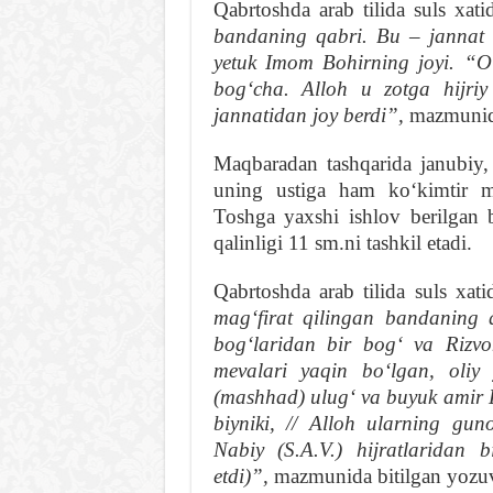
Qabrtoshda arab tilida suls xat
bandaning qabri. Bu – jannat 
yetuk Imom Bohirning joyi. “O
bogʻcha. Alloh u zotga hijriy
jannatidan joy berdi”,
mazmunida
Maqbaradan tashqarida janubiy, 
uning ustiga ham koʻkimtir ma
Toshga yaxshi ishlov berilgan 
qalinligi 11 sm.ni tashkil etadi.
Qabrtoshda arab tilida suls xati
magʻfirat qilingan bandaning 
bogʻlaridan bir bogʻ va Rizvo
mevalari yaqin boʻlgan, oliy
(mashhad) ulugʻ va buyuk amir
biyniki, // Alloh ularning guno
Nabiy (S.A.V.) hijratlaridan 
etdi)”,
mazmunida bitilgan yozuv