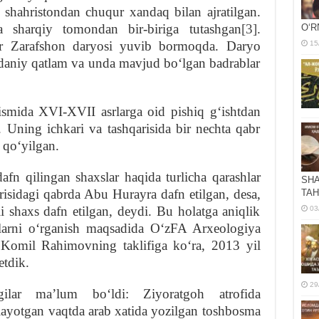
 shahristondan chuqur xandaq bilan ajratilgan.
a sharqiy tomondan bir-biriga tutashgan
[3]
.
OʻR
ir Zarafshon daryosi yuvib bormoqda. Daryo
15
aniy qatlam va unda mavjud boʻlgan badrablar
ismida XVI-XVII asrlarga oid pishiq gʻishtdan
Uning ichkari va tashqarisida bir nechta qabr
 qoʻyilgan.
fn qilingan shaxslar haqida turlicha qarashlar
SHA
isidagi qabrda Abu Hurayra dafn etilgan, desa,
TAH
shaxs dafn etilgan, deydi. Bu holatga aniqlik
03
iklarni oʻrganish maqsadida OʻzFA Arxeologiya
n. Komil Rahimovning taklifiga koʻra, 2013 yil
etdik.
29
gilar maʼlum boʻldi: Ziyoratgoh atrofida
rilayotgan vaqtda arab xatida yozilgan toshbosma