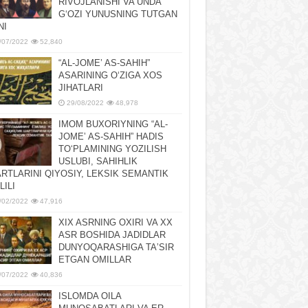
RIVOJLANISHI VA UNDA
GʻOZI YUNUSNING TUTGAN
NI
/07/2022
52,840
“AL-JOMEʼ AS-SAHIH”
ASARINING OʻZIGA XOS
JIHATLARI
29/08/2022
48,978
IMOM BUXORIYNING “AL-
JOMEʼ AS-SAHIH” HADIS
TOʻPLAMINING YOZILISH
USLUBI, SAHIHLIK
RTLARINI QIYOSIY, LЕKSIK SЕMANTIK
LILI
/02/2022
47,916
XIX ASRNING OXIRI VA XX
ASR BOSHIDA JADIDLAR
DUNYOQARASHIGA TAʼSIR
ETGAN OMILLAR
/07/2022
40,836
ISLOMDA OILA