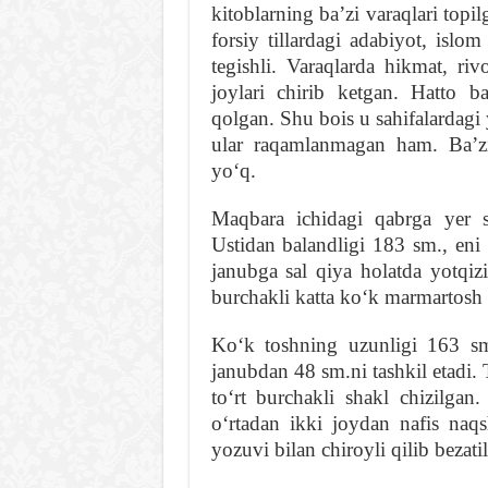
kitoblarning baʼzi varaqlari topi
forsiy tillardagi adabiyot, islo
tegishli. Varaqlarda hikmat, riv
joylari chirib ketgan. Hatto ba
qolgan. Shu bois u sahifalardagi 
ular raqamlanmagan ham. Baʼzi 
yoʻq.
Maqbara ichidagi qabrga yer sat
Ustidan balandligi 183 sm., eni
janubga sal qiya holatda yotqizi
burchakli katta koʻk marmartosh
Koʻk toshning uzunligi 163 sm
janubdan 48 sm.ni tashkil etadi. 
toʻrt burchakli shakl chizilgan
oʻrtadan ikki joydan nafis naqsh
yozuvi bilan chiroyli qilib bezati