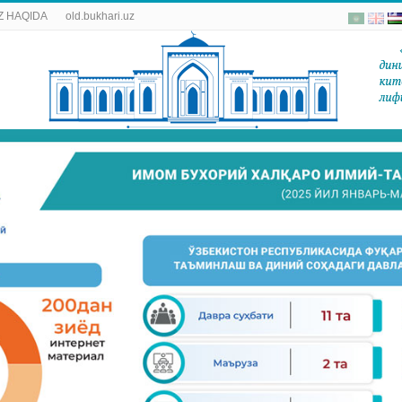
 HAQIDA
old.bukhari.uz