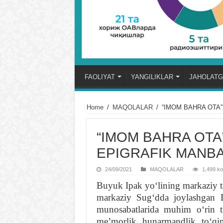
FAOLIYAT
YANGILIKLAR
JAHOLATG
Home
/
MAQOLALAR
/
“IMOM BAHRA OTA
“IMOM BAHRA OTA
EPIGRAFIK MANB
24/09/2021
MAQOLALAR
1,499 koʻ
Buyuk Ipak yoʻlining markaziy t
markaziy Sugʻdda joylashgan D
munosabatlarida muhim oʻrin t
meʼmorlik, hunarmandlik, toʻqim