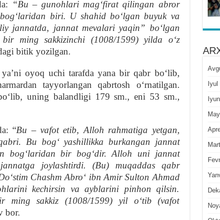
ida:
“Bu – gunohlari magʻfirat qilingan abror
bogʻlaridan biri. U shahid boʻlgan buyuk va
liy jannatda, jannat mevalari yaqin” boʻlgan
 bir ming sakkizinchi (1008/1599) yilda oʻz
ARX
gi bitik yozilgan.
Avg
yaʼni oyoq uchi tarafda yana bir qabr boʻlib,
rmardan tayyorlangan qabrtosh oʻrnatilgan.
Iyul
boʻlib, uning balandligi 179 sm., eni 53 sm.,
Iyun
May
da: “
Bu – vafot etib, Alloh rahmatiga yetgan,
Apre
qabri. Bu bogʻ yashillikka burkangan jannat
Mar
n bogʻlaridan bir bogʻdir. Alloh uni jannat
Fevr
 jannatga joylashtirdi. (Bu) muqaddas qabr
Yan
 Doʻstim Chashm Abroʻ ibn Amir Sulton Ahmad
hlarini kechirsin va ayblarini pinhon qilsin.
Dek
bir ming sakkiz (1008/1599) yil oʻtib (vafot
Noy
 bor.