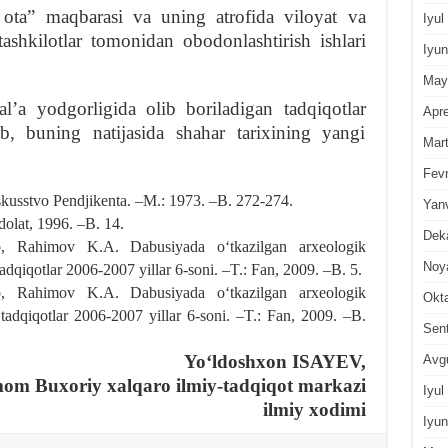
ota” maqbarasi va uning atrofida viloyat va
Iyul
ashkilotlar tomonidan obodonlashtirish ishlari
Iyun
May
lʼa yodgorligida olib boriladigan tadqiqotlar
Apre
, buning natijasida shahar tarixining yangi
Mar
Fevr
usstvo Pendjikenta. –M.: 1973. –B. 272-274.
Yan
olat, 1996. –B. 14.
Dek
 Rahimov K.A. Dabusiyada oʻtkazilgan arxeologik
Noy
tadqiqotlar 2006-2007 yillar 6-soni. –T.: Fan, 2009. –B. 5.
 Rahimov K.A. Dabusiyada oʻtkazilgan arxeologik
Okt
 tadqiqotlar 2006-2007 yillar 6-soni. –T.: Fan, 2009. –B.
Sen
Yoʻldoshxon ISAYEV,
Avg
om Buxoriy xalqaro ilmiy-tadqiqot markazi
Iyul
ilmiy xodimi
Iyun