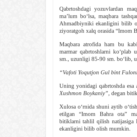
Qabrtoshdagi yozuvlardan maq
maʼlum boʻlsa, maqbara tashqa
Ahmadbiyniki ekanligini bilib 
ziyoratgoh xalq orasida “Imom B
Maqbara atrofida ham bu kabi 
marmar qabrtoshlarni koʻplab 
sm., uzunligi 85-90 sm. boʻlib, 
“Vafoti Yoqutjon Gul bint Fulon
Uning yonidagi qabrtoshda esa a
Xushmon Boykaniy”,
degan bitik
Xulosa oʻrnida shuni aytib oʻtis
etilgan “Imom Bahra ota” maq
bitiklarni tahlil qilish natijas
ekanligini bilib olish mumkin.