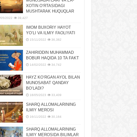
MUNOSABATLARI VA ER-
XOTIN OʻRTASIDAGI
MUSHTARAK HUQUQLAR
/05/2022
39,427
IMOM BUXORIY HAYOT
YOʻLI VA ILMIY FAOLIYATI
15/11/2022
36,382
ZAHIRIDDIN MUHAMMAD
BOBUR HAQIDA 10 TA FAKT
14/02/2022
34,742
HAYZ KOʻRGAN AYOL BILAN
MUNOSABAT QANDAY
BOʻLADI?
18/05/2023
33,409
SHARQ ALLOMALARINING
ILMIY MEROSI
16/11/2022
30,164
SHARQ ALLOMALARINING
ILMIY MЕROSIDA BILIMLAR