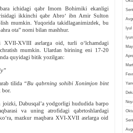
Okt
bara ichidagi qabr Imom Bohirniki ekanligi
Sen
risidagi ikkinchi qabr Abroʻ ibn Amir Sulton
Avg
olish mumkin. Yuqorida takidlaganimizdek, bu
Iyul
ahra ota” nomi bilan mashhur.
Iyun
XVII-XVIII asrlarga oid, turli oʻlchamdagi
May
uchratish mumkin. Ulardan birining eni 17-20
Apre
unda quyidagi bitik yozilgan:
Mar
iy”
Fevr
rab tilida
“Bu qabrning sohibi Xonimjon bint
Yan
 bor.
Dek
Noy
h joizki, Dabusqalʼa yodgorligi hududida barpo
barasi va uning atrofidagi qabrtoshlardagi
Okt
iga koʻra, mazkur maqbara XVI-XVII asrlarga oid
Sen
Avg