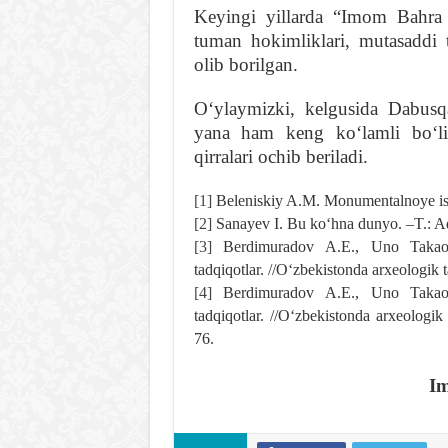
Keyingi yillarda “Imom Bahra 
tuman hokimliklari, mutasaddi t
olib borilgan.
Oʻylaymizki, kelgusida Dabusqa
yana ham keng koʻlamli boʻlib
qirralari ochib beriladi.
[1]
Beleniskiy A.M. Monumentalnoye isk
[2]
Sanayev I. Bu koʻhna dunyo. –T.: Ad
[3]
Berdimuradov A.E., Uno Takao,
tadqiqotlar. //Oʻzbekistonda arxeologik 
[4]
Berdimuradov A.E., Uno Takao,
tadqiqotlar. //Oʻzbekistonda arxeologik
76.
Im