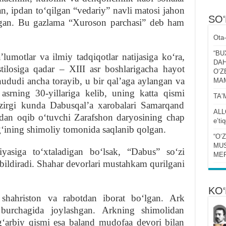
, ipdan toʻqilgan “vedariy” navli matosi jahon
SO
ʻlgan. Bu gazlama “Xuroson parchasi” deb ham
Ota-
“BU
umotlar va ilmiy tadqiqotlar natijasiga koʻra,
DAH
tilosiga qadar – XIII asr boshlarigacha hayot
OʻZ
dudi ancha torayib, u bir qalʼaga aylangan va
MA
srning 30-yillariga kelib, uning katta qismi
TAʼ
ozirgi kunda Dabusqalʼa xarobalari Samarqand
ALL
idan oqib oʻtuvchi Zarafshon daryosining chap
eʼti
gʻining shimoliy tomonida saqlanib qolgan.
“Oʻ
MUS
iyasiga toʻxtaladigan boʻlsak, “Dabus” soʻzi
MER
ildiradi. Shahar devorlari mustahkam qurilgani
KO‘
shahriston va rabotdan iborat boʻlgan. Ark
 burchagida joylashgan. Arkning shimolidan
gʻarbiy qismi esa baland mudofaa devori bilan