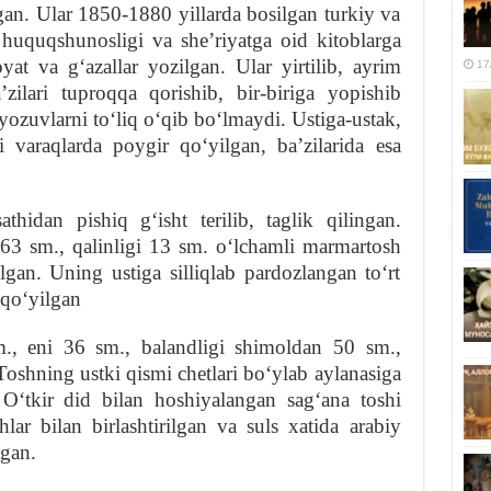
lgan. Ular 1850-1880 yillarda bosilgan turkiy va
m huquqshunosligi va sheʼriyatga oid kitoblarga
oyat va gʻazallar yozilgan. Ular yirtilib, ayrim
17
ʼzilari tuproqqa qorishib, bir-biriga yopishib
yozuvlarni toʻliq oʻqib boʻlmaydi. Ustiga-ustak,
varaqlarda poygir qoʻyilgan, baʼzilarida esa
hidan pishiq gʻisht terilib, taglik qilingan.
 63 sm., qalinligi 13 sm. oʻlchamli marmartosh
lgan. Uning ustiga silliqlab pardozlangan toʻrt
 qoʻyilgan
., eni 36 sm., balandligi shimoldan 50 sm.,
Toshning ustki qismi chetlari boʻylab aylanasiga
. Oʻtkir did bilan hoshiyalangan sagʻana toshi
lar bilan birlashtirilgan va suls xatida arabiy
lgan.