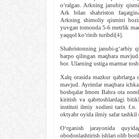
oʻralgan. Arkning janubiy qismi
Ark bilan shahriston faqatgin
Arkning shimoliy qismini hoz
yuvgan tomonda 5-6 metrlik mad
yaqqol koʻrinib turibdi
[4]
.
Shahristonning janubi-gʻarbiy q
barpo qilingan maqbara mavjud. 
bor. Ularning ustiga marmar tosh
Xalq orasida mazkur qabrlarga da
mavjud. Ayrimlar maqbara ichkar
boshqalar Imom Bahra ota nomli 
kiritish va qabrtoshlardagi bit
instituti ilmiy xodimi tarix f.
oktyabr oyida ilmiy safar tashkil 
Oʻrganish jarayonida quyida
obodonlashtirish ishlari olib bo