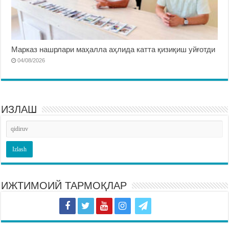
Марказ нашрлари маҳалла аҳлида катта қизиқиш уйғотди
04/08/2026
ИЗЛАШ
ИЖТИМОИЙ ТАРМОҚЛАР