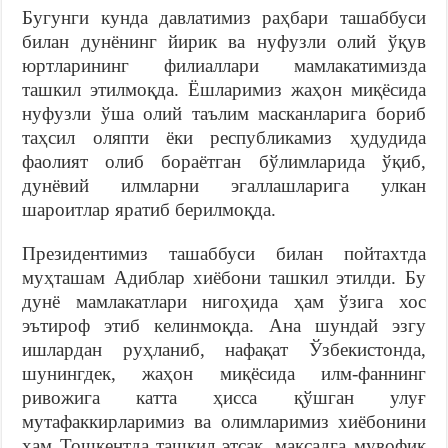
Бугунги кунда давлатимиз раҳбари ташаббуси
билан дунёнинг йирик ва нуфузли олий ўқув
юртларининг филиаллари мамлакатимизда
ташкил этилмоқда. Ёшларимиз жаҳон миқёсида
нуфузли ўша олий таълим масканларига бориб
таҳсил оляпти ёки республикамиз ҳудудида
фаолият олиб бораётган бўлимларида ўқиб,
дунёвий илмларни эгаллашларига улкан
шароитлар яратиб берилмоқда.
Президентимиз ташаббуси билан пойтахтда
муҳташам Адиблар хиёбони ташкил этилди. Бу
дунё мамлакатлари нигоҳида ҳам ўзига хос
эътироф этиб келинмоқда. Ана шундай эзгу
ишлардан руҳланиб, нафақат Ўзбекистонда,
шунингдек, жаҳон миқёсида илм-фаннинг
ривожига катта ҳисса қўшган улуғ
мутафаккирларимиз ва олимларимиз хиёбонини
ҳам Тошкентда ташкил этсак, мақсадга мувофиқ