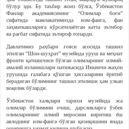
бўлур эди. Бу таъбир жоиз бўлса, Ўзбекистон
Фанлар академиясининг “Олимлар боғи”
сифатида мамлакатимизда илм-фанга, фан
заҳматкашларига кўрсатилаётган катта эътибор
ва рағбат сифатида эътироф топарди.
Давлатимиз раҳбари ғояси асосида ташкил
этилган “Шон-шуҳрат” музейида уруш ва меҳнат
фронти қатнашчиси бўлган олимларнинг илмий-
амалий изланишлари натижасида Иккинчи жаҳон
урушида ғалабага қўшган ҳиссаларини ёритиб
берадиган бўлимнинг ташкил этилиши ҳам улкан
воқелик бўларди.
Ўзбекистон халқлари тарихи музейида эса
олимлар бўлимини очиш, дарсликларга ўзбек
олимларининг илмий меросини киритиш ёш
авлоднинг илм-фанга бўлган қизиқишини янада
оширишга хизмат қилиши шубҳасиз.