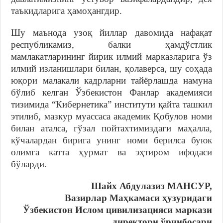
таъкидларига ҳамоҳангдир.
Шу маънода узоқ йиллар давомида нафақат
республикамиз, балки ҳамдўстлик
мамлакатларининг йирик илмий марказларига ўз
илмий изланишлари билан, қолаверса, шу соҳада
юқори малакали кадрларни тайёрлашда намуна
бўлиб келган Ўзбекистон Фанлар академияси
тизимида “Кибернетика” институти қайта ташкил
этилиб, мазкур муассаса академик Қобулов номи
билан аталса, гўзал пойтахтимиздаги маҳалла,
кўчалардан бирига унинг номи берилса буюк
олимга катта ҳурмат ва эҳтиром ифодаси
бўларди.
Шайх Абдулазиз МАНСУР,
Вазирлар Маҳкамаси ҳузуридаги
Ўзбекистон Ислом цивилизацияси маркази
директори ўринбосари