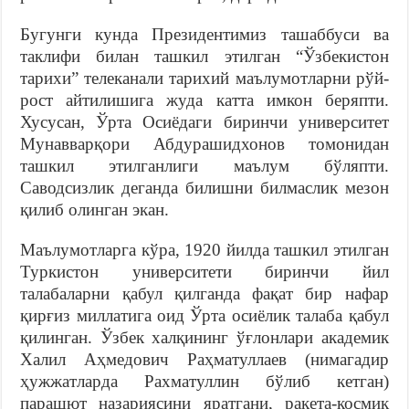
Бугунги кунда Президентимиз ташаббуси ва
таклифи билан ташкил этилган “Ўзбекистон
тарихи” телеканали тарихий маълумотларни рўй-
рост айтилишига жуда катта имкон беряпти.
Хусусан, Ўрта Осиёдаги биринчи университет
Мунавварқори Абдурашидхонов томонидан
ташкил этилганлиги маълум бўляпти.
Саводсизлик деганда билишни билмаслик мезон
қилиб олинган экан.
Маълумотларга кўра, 1920 йилда ташкил этилган
Туркистон университети биринчи йил
талабаларни қабул қилганда фақат бир нафар
қирғиз миллатига оид Ўрта осиёлик талаба қабул
қилинган. Ўзбек халқининг ўғлонлари академик
Халил Аҳмедович Раҳматуллаев (нимагадир
ҳужжатларда Рахматуллин бўлиб кетган)
парашют назариясини яратгани, ракета-космик