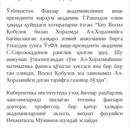
Ўзбекистон Фанлар академиясининг вице
президенти марҳум академик Т.Рашидов олим
ҳақида қуйидаги хотираларни ёзган: “Биз Восил
Қобулов билан Хоразмда Ал-Хоразмийга
бағишланган халқаро илмий анжуманни бирга
ўтказдик (унга ЎзФА вице-президенти академик
С.Сирожиддинов раислик қилган эди). Шу
анжуман ўтказилгандан сўнг Ал-Хоразмийнинг
математика фанига қўшган ҳиссаси яна бир бор
тан олинди, Восил Қобулов эса замонамиз Ал-
Хоразмийси деган тарифга сазовор бўлди”.
Кибернетика институтида узоқ йиллар раҳбарлик
лавозимларида ишлаган техника фанлари
доктори, профессор, бир қатор халқаро
академияларнинг аъзоси, меҳнат фахрийси
Неъматилла Мўминов шундай эслайди: