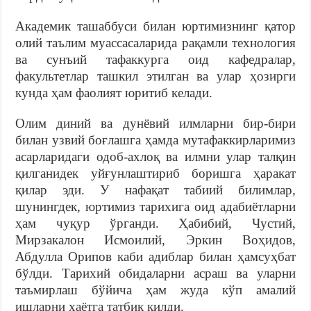
Академик ташаббуси билан юртимизнинг қатор
олий таълим муассасаларида рақамли технология
ва сунъий тафаккурга оид кафедралар,
факультетлар ташкил этилган ва улар ҳозирги
кунда ҳам фаолият юритиб келади.
Олим диний ва дунёвий илмларни бир-бири
билан узвий боғлашга ҳамда мутафаккирларимиз
асарларидаги одоб-ахлоқ ва илмни улар талқин
қилганидек уйғунлаштириб боришга ҳаракат
қилар эди. У нафақат табиий билимлар,
шунингдек, юртимиз тарихига оид адабиётларни
ҳам чуқур ўрганди. Ҳабибий, Чустий,
Мирзакалон Исмоилий, Эркин Воҳидов,
Абдулла Орипов каби адиблар билан ҳамсуҳбат
бўлди. Тарихий обидаларни асраш ва уларни
таъмирлаш бўйича ҳам жуда кўп амалий
ишларни ҳаётга татбиқ қилди.