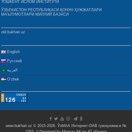
ТОШКЕНТ ИСЛОМ ИНСТИТУТИ
ЎЗБЕКИСТОН РЕСПУБЛИКАСИ ҚОНУН ҲУЖЖАТЛАРИ
МАЪЛУМОТЛАРИ МИЛЛИЙ БАЗАСИ
old.bukhari.uz
English
Русский
العربية
Oʻzbek
www.bukhari.uz © 2015-2026. ЎзМАА Интернет-ОАВ гувоҳномаси №
1053. // Designed by
Марказ АК ва АТ бўлими