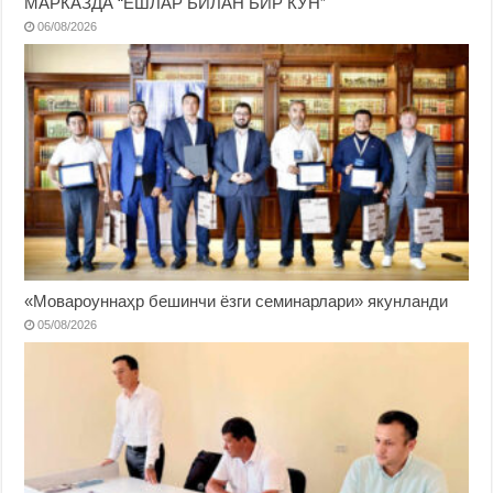
МАРКАЗДА “ЁШЛАР БИЛАН БИР КУН”
06/08/2026
«Мовароуннаҳр бешинчи ёзги семинарлари» якунланди
05/08/2026