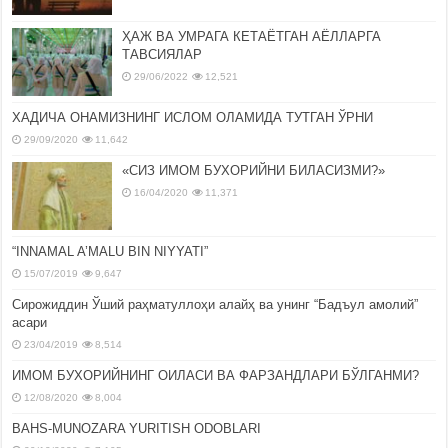
ҲАЖ ВА УМРАГА КЕТАЁТГАН АЁЛЛАРГА
ТАВСИЯЛАР
29/06/2022
12,521
ХАДИЧА ОНАМИЗНИНГ ИСЛОМ ОЛАМИДА ТУТГАН ЎРНИ
29/09/2020
11,642
«СИЗ ИМОМ БУХОРИЙНИ БИЛАСИЗМИ?»
16/04/2020
11,371
“INNAMAL A’MALU BIN NIYYATI”
15/07/2019
9,647
Сирожиддин Ўший раҳматуллоҳи алайҳ ва унинг “Бадъул амолий”
асари
23/04/2019
8,514
ИМОМ БУХОРИЙНИНГ ОИЛАСИ ВА ФАРЗАНДЛАРИ БЎЛГАНМИ?
12/08/2020
8,004
BAHS-MUNOZARA YURITISH ODOBLARI