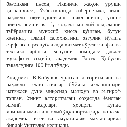
бағрикенг инсон, Иккинчи жаҳон уруши
қатнашчиси, Ўзбекистонда кибернетика, яъни
рақамли иқтисодиётнинг шаклланиши, унинг
ривожланиши ва бу соҳада миллий кадрларни
тайёрлашга муносиб ҳисса қўшган, бутун
ҳаётини, илмий салоҳиятини эзгулик йўлига
сарфлаган, республикада хизмат кўрсатган фан ва
техника арбоби, Беруний номидаги давлат
мукофоти соҳиби, академик Восил Қобулов
таваллудига 100 йил тўлди.
Академик В.Қобулов яратган алгоритмлаш ва
рақамли технологиялар бўйича изланишлари
натижаси дунё миқёсида машҳур ва эътироф
топган. Унинг алгоритмлаш соҳасида ёзилган
илмий асарлари ҳозирги кунда
мамлакатимизнинг олий ўқув юртларида, коллеж,
академик лицей ва умумтаълим мактабларида
бирдай ўқитилиб келинади.