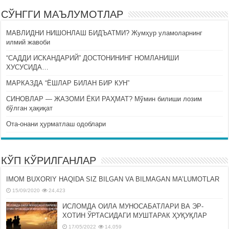
СЎНГГИ МАЪЛУМОТЛАР
МАВЛИДНИ НИШОНЛАШ БИДЪАТМИ? Жумҳур уламоларнинг
илмий жавоби
“САДДИ ИСКАНДАРИЙ” ДОСТОНИНИНГ НОМЛАНИШИ
ХУСУСИДА…
МАРКАЗДА “ЁШЛАР БИЛАН БИР КУН”
СИНОВЛАР — ЖАЗОМИ ЁКИ РАҲМАТ? Мўмин билиши лозим
бўлган ҳақиқат
Ота-онани ҳурматлаш одоблари
КЎП КЎРИЛГАНЛАР
IMOM BUXORIY HAQIDA SIZ BILGAN VA BILMAGAN MA’LUMOTLAR
15/09/2020
24,423
ИСЛОМДА ОИЛА МУНОСАБАТЛАРИ ВА ЭР-
ХОТИН ЎРТАСИДАГИ МУШТАРАК ҲУҚУҚЛАР
17/05/2022
14,059