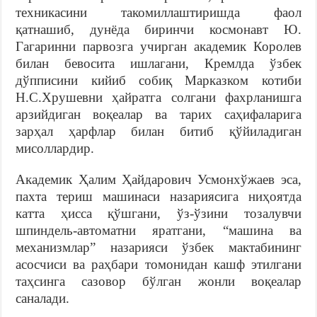
техникасини такомиллаштиришда фаол
қатнашиб, дунёда биринчи космонавт Ю.
Гагаринни парвозга учирган академик Королев
билан бевосита ишлагани, Кремлда ўзбек
дўпписини кийиб собиқ Марказком котиби
Н.С.Хрушевни ҳайратга солгани фахрланишга
арзийдиган воқеалар ва тарих саҳифаларига
зарҳал ҳарфлар билан битиб қўйиладиган
мисоллардир.
Академик Ҳалим Ҳайдарович Усмонхўжаев эса,
пахта териш машинаси назариясига ниҳоятда
катта ҳисса қўшгани, ўз-ўзини тозалувчи
шпиндель-автоматни яратгани, “машина ва
механизмлар” назарияси ўзбек мактабининг
асосчиси ва раҳбари томонидан кашф этилгани
таҳсинга сазовор бўлган жонли воқеалар
саналади.