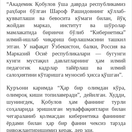
“Академик Қобулов ўша даврда республикамиз
раҳбари бўлган Шароф Рашидовнинг қўллаб-
қувватлаши ва бевосита кўмаги билан, йўқ
жойдан марказ, институт ва шўролар
мамлакатида биринчи бўлиб “Кибернетика”
илмий-ишлаб чиқариш бирлашмасини ташкил
этган. У нафақат Ўзбекистон, балки, Россия ва
Марказий Осиё республикалари — бугунги
кунги мустақил давлатларнинг ҳам илмий
педагогик кадрлар тайёрлаш ва илмий
салоҳиятини кўтаришга муносиб ҳисса қўшган”.
Қуръони каримда “Ҳар бир олимдан кўра,
олимроқ киши топилаверади”, дейилган. Худди,
шунингдек, Қобулов ҳам фаннинг турли
соҳаларида эришилган муваффақиятлари билан
чегараланиб қолмасдан кибернетика фанининг
ёрдами билан ҳар бир фанни чексиз тарзда
ривожлантиришимиз керак, дер эди.