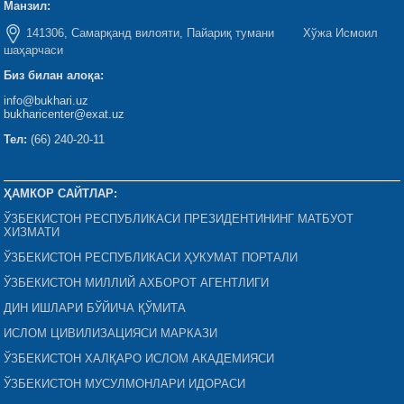
Манзил:
141306, Самарқанд вилояти, Пайариқ тумани Хўжа Исмоил
шаҳарчаси
Биз билан алоқа:
info@bukhari.uz
bukharicenter@exat.uz
Тел:
(66) 240-20-11
ҲАМКОР САЙТЛАР:
ЎЗБЕКИСТОН РЕСПУБЛИКАСИ ПРЕЗИДЕНТИНИНГ МАТБУОТ
ХИЗМАТИ
ЎЗБЕКИСТОН РЕСПУБЛИКАСИ ҲУКУМАТ ПОРТАЛИ
ЎЗБЕКИСТОН МИЛЛИЙ АХБОРОТ АГЕНТЛИГИ
ДИН ИШЛАРИ БЎЙИЧА ҚЎМИТА
ИСЛОМ ЦИВИЛИЗАЦИЯСИ МАРКАЗИ
ЎЗБЕКИСТОН ХАЛҚАРО ИСЛОМ АКАДЕМИЯСИ
ЎЗБЕКИСТОН МУСУЛМОНЛАРИ ИДОРАСИ