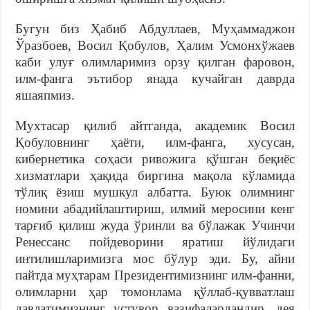
Бугун биз Ҳабиб Абдуллаев, Муҳаммаджон
Ўразбоев, Восил Қобулов, Ҳалим Усмонхўжаев
каби улуғ олимларимиз орзу қилган фаровон,
илм-фанга эътибор янада кучайган даврда
яшаяпмиз.
Мухтасар қилиб айтганда, академик Восил
Қобуловнинг ҳаёти, илм-фанга, хусусан,
кибернетика соҳаси ривожига қўшган беқиёс
хизматлари ҳақида биргина мақола кўламида
тўлиқ ёзиш мушкул албатта. Буюк олимнинг
номини абадийлаштириш, илмий меросини кенг
тарғиб қилиш жуда ўринли ва бўлажак Учинчи
Ренессанс пойдеворини яратиш йўлидаги
интилишларимизга мос бўлур эди. Бу, айни
пайтда муҳтарам Президентимизнинг илм-фанни,
олимларни ҳар томонлама қўллаб-қувватлаш
давлатимизнинг устувор вазифалардандир, дея