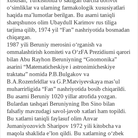
xususan, Turkistonda oʻsadigan barcha dorivor
oʻsimliklar va ularning farmakologik xususiyatlari
haqida maʼlumotlar berilgan. Bu asarni taniqli
sharqshunos olim Ubaydull Karimov rus tiliga
tarjima qilib, 1974 yil “Fan” nashriyotida bosmadan
chiqargan.
1987 yili Beruniy merosini oʻrganish va
ommalashtirish komiteti va OʻzFA Prezidiumi qarori
bilan Abu Rayhon Beruniyning “Gnomonika”
asarini “Matematicheskiye i astronimicheskiye
traktatы” nomida P.B.Bulgakov va
B.A.Rozenfeldlar va G.P.Matviyevskaya masʼul
muharrirligida “Fan” nashriyotida bosib chiqarildi.
Bu asarni Beruniy 1020 yillar atrofida yozgan.
Bulardan tashqari Beruniyning Ibn Sino bilan
falsafiy mavzudagi savol-javob xatlari ham topildi.
Bu xatlarni taniqli faylasuf olim Anvar
Jumaniyozovich Sharipov 1972 yili kitobcha va
maqola shaklida eʼlon qildi. Bu xatlarning oʻzbek