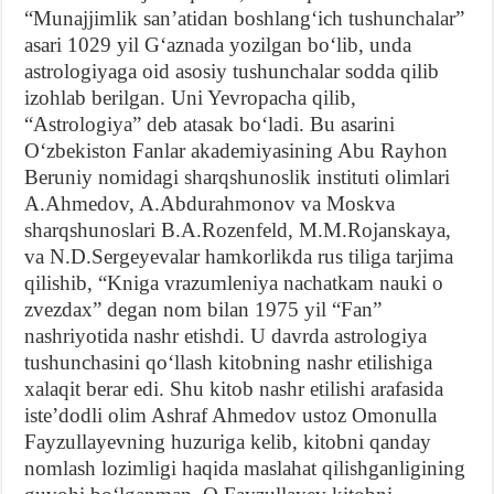
“Munajjimlik sanʼatidan boshlangʻich tushunchalar”
asari 1029 yil Gʻaznada yozilgan boʻlib, unda
astrologiyaga oid asosiy tushunchalar sodda qilib
izohlab berilgan. Uni Yevropacha qilib,
“Astrologiya” deb atasak boʻladi. Bu asarini
Oʻzbekiston Fanlar akademiyasining Abu Rayhon
Beruniy nomidagi sharqshunoslik instituti olimlari
A.Ahmedov, A.Abdurahmonov va Moskva
sharqshunoslari B.A.Rozenfeld, M.M.Rojanskaya,
va N.D.Sergeyevalar hamkorlikda rus tiliga tarjima
qilishib, “Kniga vrazumleniya nachatkam nauki o
zvezdax” degan nom bilan 1975 yil “Fan”
nashriyotida nashr etishdi. U davrda astrologiya
tushunchasini qoʻllash kitobning nashr etilishiga
xalaqit berar edi. Shu kitob nashr etilishi arafasida
isteʼdodli olim Ashraf Ahmedov ustoz Omonulla
Fayzullayevning huzuriga kelib, kitobni qanday
nomlash lozimligi haqida maslahat qilishganligining