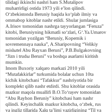
tilidagi ikkinchi nashri ham S.Mutalipov
muharrirligi ostida 1973 yili eʼlon qilindi.
Oʻzbekistonda Beruniy haqida koʻplab ilmiy va
ommabop kitoblar nashr etildi. Shular jumlasiga
A.Irisov tomonidan nashrga tayyorlangan “Feruza”
kitobi, Beruniyning hikmatli soʻzlari, Gʻ.Ya.Umarov
tomonidan yozilgan “Beruniy, Kopernik i
sovremennaya nauka”, A.Sharipovning “Velikiy
mislыtel Abu Rayxan Beruni”, P.B.Bulgakovning
“Jizn i trudы Beruni” va boshqa asarlarni kiritish
mumkin.
Imom Buxoriy xalqaro markazi 2010 yili
“Mutafakkirlar” turkumida bolalar uchun 10ta
kichik kitobchani “Tafakkur” nashriyotida bir
komplekt qilib nashr etdirdi. Shu kitoblar orasida
mazkur maqola muallifi B.O.Toʻrayev tomonidan
“Abu Rayhon Beruniy” kitobchasi ham nashr
qilindi. Keyinchalik mazkur kitobcha, oʻzbek, rus
va ingliz tillarida Xalq taʼlimi vazirligining “Til va