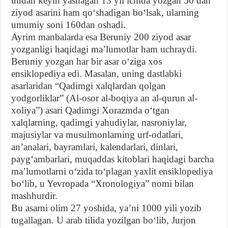
undan keyin yashagan 13 yil ichida yozgan 50 dan
ziyod asarini ham qoʻshadigan boʻlsak, ularning
umumiy soni 160dan oshadi.
Ayrim manbalarda esa Beruniy 200 ziyod asar
yozganligi haqidagi maʼlumotlar ham uchraydi.
Beruniy yozgan har bir asar oʻziga xos
ensiklopediya edi. Masalan, uning dastlabki
asarlaridan “Qadimgi xalqlardan qolgan
yodgorliklar” (Al-osor al-boqiya an al-qurun al-
xoliya”) asari Qadimgi Xorazmda oʻtgan
xalqlarning, qadimgi yahudiylar, nasroniylar,
majusiylar va musulmonlarning urf-odatlari,
anʼanalari, bayramlari, kalendarlari, dinlari,
paygʻambarlari, muqaddas kitoblari haqidagi barcha
maʼlumotlarni oʻzida toʻplagan yaxlit ensiklopediya
boʻlib, u Yevropada “Xronologiya” nomi bilan
mashhurdir.
Bu asarni olim 27 yoshida, yaʼni 1000 yili yozib
tugallagan. U arab tilida yozilgan boʻlib, Jurjon