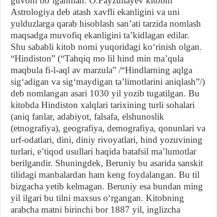
guvohi boʻlganman. O.Fayzullayev kitobni
Astrologiya deb atash xavfli ekanligini va uni
yulduzlarga qarab hisoblash sanʼati tarzida nomlash
maqsadga muvofiq ekanligini taʼkidlagan edilar.
Shu sababli kitob nomi yuqoridagi koʻrinish olgan.
“Hindiston” (“Tahqiq mo lil hind min maʼqula
maqbula fi-l-aql av marzula” /“Hindlarning aqlga
sigʻadigan va sigʻmaydigan taʼlimotlarini aniqlash”/)
deb nomlangan asari 1030 yil yozib tugatilgan. Bu
kitobda Hindiston xalqlari tarixining turli sohalari
(aniq fanlar, adabiyot, falsafa, elshunoslik
(etnografiya), geografiya, demografiya, qonunlari va
urf-odatlari, dini, diniy rivoyatlari, hind yozuvining
turlari, eʼtiqod usullari haqida batafsil maʼlumotlar
berilgandir. Shuningdek, Beruniy bu asarida sanskit
tilidagi manbalardan ham keng foydalangan. Bu til
bizgacha yetib kelmagan. Beruniy esa bundan ming
yil ilgari bu tilni maxsus oʻrgangan. Kitobning
arabcha matni birinchi bor 1887 yil, inglizcha