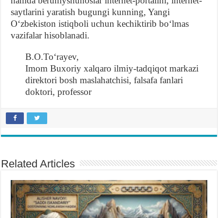
hamda beruniyshunoslar internet-portalini, internet-
saytlarini yaratish bugungi kunning, Yangi
Oʻzbekiston istiqboli uchun kechiktirib boʻlmas
vazifalar hisoblanadi.
B.O.Toʻrayev,
Imom Buxoriy xalqaro ilmiy-tadqiqot markazi
direktori bosh maslahatchisi, falsafa fanlari
doktori, professor
Related Articles