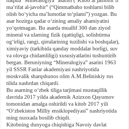
haqida “Mineralogiya” asarini (“Kitob al jamohir fi
maʼrifat al-javohir” (“Qimmatbaho toshlarni bilib
olish boʻyicha maʼlumotlar toʻplami”) yozgan. Bu
asar hozirga qadar oʻzining amaliy ahamiyatini
yoʻqotmagan. Bu asarda muallif 300 dan ziyod
mineral va ularning fizik (qattiqligi, solishtirma
ogʻirligi, rangi, qirralarining tuzilishi va boshqalar),
ximiyaviy (tarkibida qanday moddalar borligi, suv
va olovga chidamliligi) xususiyatlarini tushuntirib
bergan. Beruniyning “Mineralogiya” asarini 1963
yil SSSR Fanlar akademiyasi nashriyotida
moskvalik sharqshunos olim A.M.Beliniskiy rus
tilida nashrdan chiqardi.
Bu asarning oʻzbek tiliga tarjimasi mustaqillik
davrida 2017 yilda akademik Azizxon Qayumov
tomonidan amalga oshirildi va kitob 2017 yili
“Oʻzbekiston Milliy ensiklopediyasi” nashriyotida
ming nusxada bosilib chiqdi.
Kitobning dunyoga chiqishiga Navoiy davlat