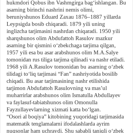
hukmdori Qobus ibn Vashmgirga bagʻishlangan. Bu
asarning birinchi nashrini nemis olimi,
beruniyshunos Eduard Zaxau 1876–1887 yillarda
Leypsigda bosib chiqaradi. 1879 yili uning
inglizcha tarjimasini nashrdan chiqaradi. 1950 yili
sharqshunos olim Abdufattoh Rasulov mazkur
asarning bir qismini oʻzbekchaga tarjima qilgan,
1957 yili esa bu asar arabshunos olim M.A.Salye
tomonidan rus tiliga tarjima qilinadi va nashr etiladi.
1968 yili A.Rasulov tomonidan bu asarning oʻzbek
tilidagi toʻliq tarjimasi “Fan” nashriyotida bosilib
chiqadi. Bu asar tarjimasining nashr etilishida
tarjimon Abdufattoh Rasulovning va masʼul
muharrirlar arabshunos olim Ismatulla Abdullayev
va faylasuf-tabiatshunos olim Omonulla
Fayzullayevlarning xizmati katta boʻlgan.
“Osori al boqiya” kitobining yuqoridagi tarjimasida
matematik tenglamalarni ifodalashlarda ayrim
nuqsonlar ham uchraydi. Shu sababli taniqli oʻzbek