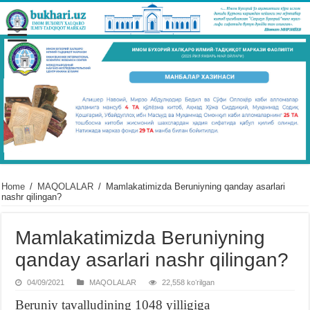
Home
/
MAQOLALAR
/
Mamlakatimizda Beruniyning qanday asarlari
nashr qilingan?
Mamlakatimizda Beruniyning
qanday asarlari nashr qilingan?
04/09/2021
MAQOLALAR
22,558 koʻrilgan
Beruniy tavalludining 1048 yilligiga