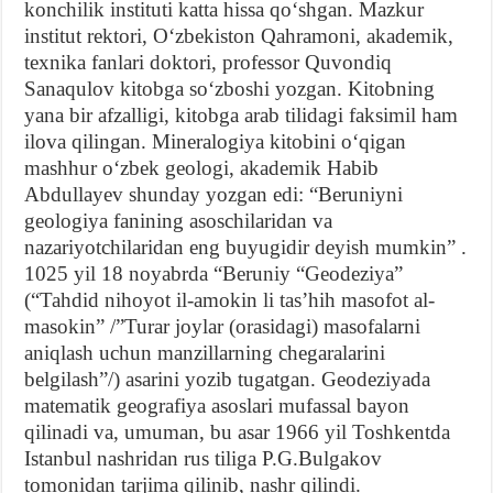
konchilik instituti katta hissa qoʻshgan. Mazkur
institut rektori, Oʻzbekiston Qahramoni, akademik,
texnika fanlari doktori, professor Quvondiq
Sanaqulov kitobga soʻzboshi yozgan. Kitobning
yana bir afzalligi, kitobga arab tilidagi faksimil ham
ilova qilingan. Mineralogiya kitobini oʻqigan
mashhur oʻzbek geologi, akademik Habib
Abdullayev shunday yozgan edi: “Beruniyni
geologiya fanining asoschilaridan va
nazariyotchilaridan eng buyugidir deyish mumkin” .
1025 yil 18 noyabrda “Beruniy “Geodeziya”
(“Tahdid nihoyot il-amokin li tasʼhih masofot al-
masokin” /”Turar joylar (orasidagi) masofalarni
aniqlash uchun manzillarning chegaralarini
belgilash”/) asarini yozib tugatgan. Geodeziyada
matematik geografiya asoslari mufassal bayon
qilinadi va, umuman, bu asar 1966 yil Toshkentda
Istanbul nashridan rus tiliga P.G.Bulgakov
tomonidan tarjima qilinib, nashr qilindi.