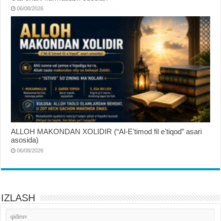
06/08/2026
ALLOH MAKONDAN XOLIDIR (“Al-Eʼtimod fil eʼtiqod” asari
asosida)
06/08/2026
IZLASH