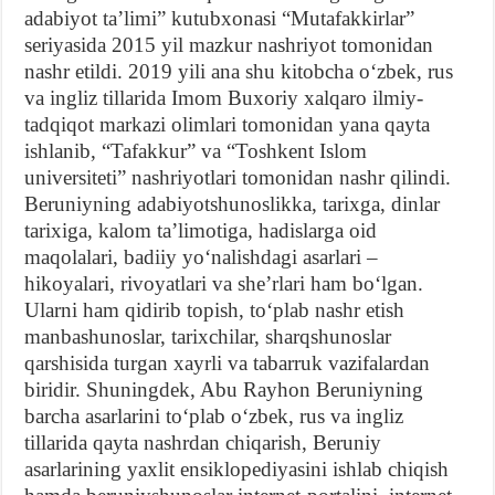
adabiyot taʼlimi” kutubxonasi “Mutafakkirlar”
seriyasida 2015 yil mazkur nashriyot tomonidan
nashr etildi. 2019 yili ana shu kitobcha oʻzbek, rus
va ingliz tillarida Imom Buxoriy xalqaro ilmiy-
tadqiqot markazi olimlari tomonidan yana qayta
ishlanib, “Tafakkur” va “Toshkent Islom
universiteti” nashriyotlari tomonidan nashr qilindi.
Beruniyning adabiyotshunoslikka, tarixga, dinlar
tarixiga, kalom taʼlimotiga, hadislarga oid
maqolalari, badiiy yoʻnalishdagi asarlari –
hikoyalari, rivoyatlari va sheʼrlari ham boʻlgan.
Ularni ham qidirib topish, toʻplab nashr etish
manbashunoslar, tarixchilar, sharqshunoslar
qarshisida turgan xayrli va tabarruk vazifalardan
biridir. Shuningdek, Abu Rayhon Beruniyning
barcha asarlarini toʻplab oʻzbek, rus va ingliz
tillarida qayta nashrdan chiqarish, Beruniy
asarlarining yaxlit ensiklopediyasini ishlab chiqish