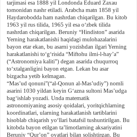
tarjimasi esa 1888 yil Londonda Eduard Zaxau
tomonidan nashr etiladi. Arabcha matn 1858 yil
Haydarobodda ham nashrdan chiqarilgan. Bu kitob
1963 yil rus tilida, 1965 yil esa oʻzbek tilida
nashrdan chiqarilgan. Beruniy “Hindiston” asarida
Yerning harakatlanishi haqidagi mulohazalarini
bayon etar ekan, bu asarni yozishdan ilgari Yerning
harakatlanishi toʻgʻrisida “Miftohu ilmi-l-hayʼa”
(“Astronomiya kaliti”) degan asarida chuqurroq
toʻxtalganligini bayon etgan. Lekan bu asar
bizgacha yetib kelmagan.
“Masʼud qonuni”(“al-Qonun al-Masʼudiy”) nomli
asarini 1030 yildan keyin Gʻazna sultoni Masʼudga
bagʻishlab yozadi. Unda matematik
astronomiyaning asosiy qoidalari, yoritqichlarning
koordinatlari, ularning harakatlanish tartiblarini
hisoblab chiqarish yoʻllari batafsil tushuntirilgan. Bu
kitobda bayon etilgan taʼlimotlarning aksariyatini
Beruniy “Qurʼon” oyatlari bilan solishtirgan. Bu