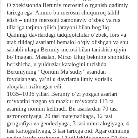
Oʻzbekistonda Beruniy merosini oʻrganish qadimiy
tarixga ega. Ammo bu merosni chuqurroq tahlil
etish – uning merosini zamonaviy oʻzbek va rus
tillariga tarjima qilish jarayoni bilan bogʻliq.
Qadimgi davrlardagi tadqiqotchilar oʻzbek, fors va
arab tilidagi asarlarni bemalol oʻqiy olishgan va shu
sababli ularga Beruniy merosi bilan tanishish qiyin
boʻlmagan. Masalan, Mirzo Ulugʻbekning shohidlik
berishicha, u yulduzlar katalogini tuzishda
Beruniyning “Qonuni Maʼsudiy” asaridan
foydalangan, yaʼni u davrlarda ilmiy vorislik
aloqalari uzilmagan edi.
1035–1036 yillari Beruniy oʻzi yozgan asarlari
roʻyxatini tuzgan va mazkur roʻyxatda 113 ta
asarning nomini keltiradi. Bu asarlardan 70 tasi
astronomiyaga, 20 tasi matematikaga, 12 tasi
geografiya va geodeziyaga, 3 tasi mineralogiyaga, 4
tasi kartografiyaga, 3 tasi tarixga oid. Agar olimning