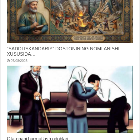
“SADDI ISKANDARIY” DOSTONINING NOMLANISHI
XUSUSIDA…
07/08/2026
Ota-onani hurmatlash odoblari