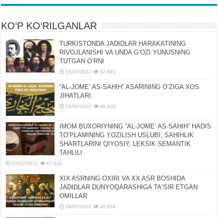
KO‘P KO‘RILGANLAR
TURKISTONDA JADIDLAR HARAKATINING
RIVOJLANISHI VA UNDA GʻOZI YUNUSNING
TUTGAN OʻRNI
15/07/2022
52,881
“AL-JOMEʼ AS-SAHIH” ASARINING OʻZIGA XOS
JIHATLARI
29/08/2022
49,002
IMOM BUXORIYNING “AL-JOMEʼ AS-SAHIH” HADIS
TOʻPLAMINING YOZILISH USLUBI, SAHIHLIK
SHARTLARINI QIYOSIY, LЕKSIK SЕMANTIK
TAHLILI
03/02/2022
47,942
XIX ASRNING OXIRI VA XX ASR BOSHIDA
JADIDLAR DUNYOQARASHIGA TAʼSIR ETGAN
OMILLAR
29/07/2022
40,854