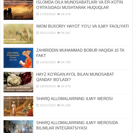
ISLOMDA OILA MUNOSABATLARI VA ER-XOTIN
OʻRTASIDAGI MUSHTARAK HUQUQLAR
17/05/2022
39,476
IMOM BUXORIY HAYOT YOʻLI VA ILMIY FAOLIYATI
15/11/2022
36,397
ZAHIRIDDIN MUHAMMAD BOBUR HAQIDA 10 TA
FAKT
14/02/2022
34,769
HAYZ KOʻRGAN AYOL BILAN MUNOSABAT
QANDAY BOʻLADI?
18/05/2023
33,476
SHARQ ALLOMALARINING ILMIY MEROSI
16/11/2022
30,186
SHARQ ALLOMALARINING ILMIY MЕROSIDA
BILIMLAR INTЕGRATSIYASI