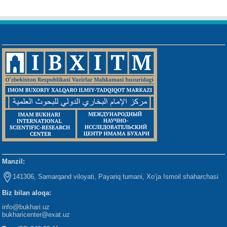
Manzil:
141306, Samarqand viloyati, Payariq tumani, Xo‘ja Ismoil shaharchasi
Biz bilan aloqa:
info@bukhari.uz
bukharicenter
@exat.uz