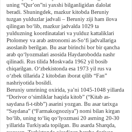
uning “Qurʼon”ni yaxshi bilganligidan dalolat
beradi. Shuningdek, mazkur kitobda Beruniy
tuzgan yulduzlar jadvali – Beruniy ziji ham ilova
qilingan boʻlib, mazkur jadvalda 1029 ta
yulduzning koordinatalari va yulduz kattaliklari
Ptolomey va arab astronomi as-Soʻfi jadvallariga
asoslanib berilgan. Bu asar birinchi bor bir qancha
arab qoʻlyozmalari asosida Haydarobodda nashr
qilinadi. Rus tilida Moskvada 1962 yil bosib
chiqarilgan. Oʻzbekistonda esa 1973 yil rus va
oʻzbek tillarida 2 kitobdan iborat qilib “Fan”
nashriyotida bosildi.
Beruniy umrining oxirida, yaʼni 1045-1048 yillarda
“Dorivor oʻsimliklar haqida kitob” (“Kitab as-
saydana fi-t-tibb”) asarini yozgan. Bu asar tarixga
“Saydana” (“Farmakognoziya”) nomi bilan kirgan
boʻlib, uning toʻliq qoʻlyozmasi 20 asrning 20-30
yillarida Turkiyada topilgan. Bu asarda Sharqda,