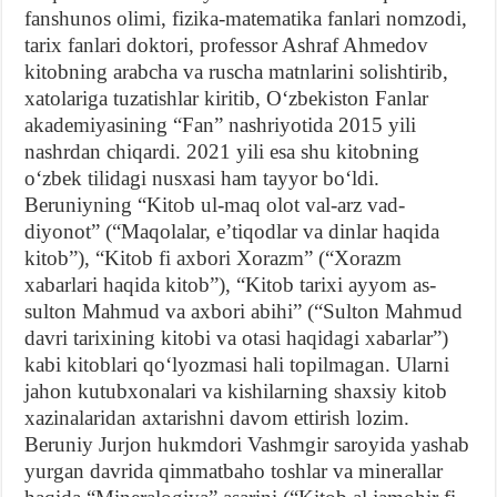
fanshunos olimi, fizika-matematika fanlari nomzodi,
tarix fanlari doktori, professor Ashraf Ahmedov
kitobning arabcha va ruscha matnlarini solishtirib,
xatolariga tuzatishlar kiritib, Oʻzbekiston Fanlar
akademiyasining “Fan” nashriyotida 2015 yili
nashrdan chiqardi. 2021 yili esa shu kitobning
oʻzbek tilidagi nusxasi ham tayyor boʻldi.
Beruniyning “Kitob ul-maq olot val-arz vad-
diyonot” (“Maqolalar, eʼtiqodlar va dinlar haqida
kitob”), “Kitob fi axbori Xorazm” (“Xorazm
xabarlari haqida kitob”), “Kitob tarixi ayyom as-
sulton Mahmud va axbori abihi” (“Sulton Mahmud
davri tarixining kitobi va otasi haqidagi xabarlar”)
kabi kitoblari qoʻlyozmasi hali topilmagan. Ularni
jahon kutubxonalari va kishilarning shaxsiy kitob
xazinalaridan axtarishni davom ettirish lozim.
Beruniy Jurjon hukmdori Vashmgir saroyida yashab
yurgan davrida qimmatbaho toshlar va minerallar