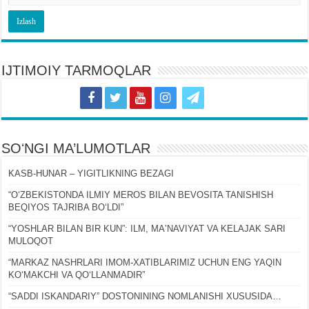
IJTIMOIY TARMOQLAR
SOʻNGI MA’LUMOTLAR
KASB-HUNAR – YIGITLIKNING BEZAGI
“OʻZBEKISTONDA ILMIY MEROS BILAN BEVOSITA TANISHISH
BEQIYOS TAJRIBA BOʻLDI”
“YOSHLAR BILAN BIR KUN”: ILM, MAʼNAVIYAT VA KELAJAK SARI
MULOQOT
“MARKAZ NASHRLARI IMOM-XATIBLARIMIZ UCHUN ENG YAQIN
KOʻMAKCHI VA QOʻLLANMADIR”
“SADDI ISKANDARIY” DOSTONINING NOMLANISHI XUSUSIDA…