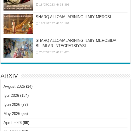
18/05/2023
33,393
SHARQ ALLOMALARINING ILMIY MEROSI
16/11/2022
30,161
SHARQ ALLOMALARINING ILMIY MЕROSIDA
BILIMLAR INTЕGRATSIYASI
25/02/2022
25,425
ARXIV
Avgust 2026
(14)
Iyul 2026
(134)
Iyun 2026
(77)
May 2026
(55)
Aprel 2026
(99)