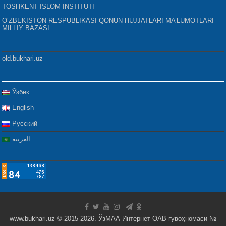
TOSHKENT ISLOM INSTITUTI
O‘ZBEKISTON RESPUBLIKASI QONUN HUJJATLARI MA’LUMOTLARI
MILLIY BAZASI
old.bukhari.uz
Ўзбек
English
Русский
العربية
www.bukhari.uz © 2015-2026. ЎзМАА Интернет-ОАВ гувоҳномаси №