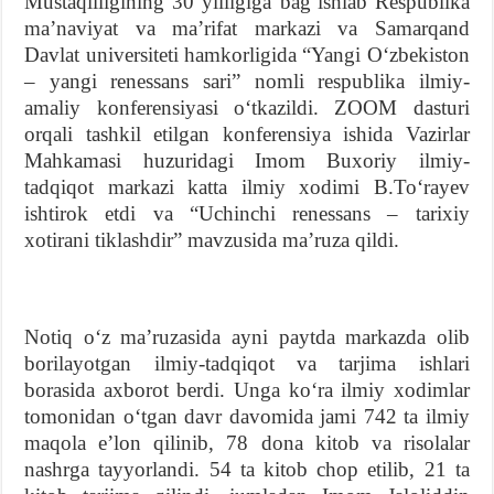
Mustaqilligining 30 yilligiga bagʻishlab Respublika
maʼnaviyat va maʼrifat markazi va Samarqand
Davlat universiteti hamkorligida “Yangi Oʻzbekiston
– yangi renessans sari” nomli respublika ilmiy-
amaliy konferensiyasi oʻtkazildi. ZOOM dasturi
orqali tashkil etilgan konferensiya ishida Vazirlar
Mahkamasi huzuridagi Imom Buxoriy ilmiy-
tadqiqot markazi katta ilmiy xodimi B.Toʻrayev
ishtirok etdi va “Uchinchi renessans – tarixiy
xotirani tiklashdir” mavzusida maʼruza qildi.
Notiq oʻz maʼruzasida ayni paytda markazda olib
borilayotgan ilmiy-tadqiqot va tarjima ishlari
borasida axborot berdi. Unga koʻra ilmiy xodimlar
tomonidan oʻtgan davr davomida jami 742 ta ilmiy
maqola eʼlon qilinib, 78 dona kitob va risolalar
nashrga tayyorlandi. 54 ta kitob chop etilib, 21 ta