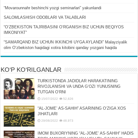
“Movarounnahr beshinchi yozgi seminarlari” yakunlandi
SALOMLASHISH ODOBLARI VA TALABLARI
“OʻZBEKISTON TAJRIBASINI OʻRGANISH BIZ UCHUN BEQIYOS
IMKONIYAT”
“SAMARQAND BIZ UCHUN IKKINCHI UYGA AYLANDI” Malayziyalik
olim Oʻzbekiston haqidagi xotira kitobini qanday yozgani haqida
KO‘P KO‘RILGANLAR
TURKISTONDA JADIDLAR HARAKATINING
RIVOJLANISHI VA UNDA GʻOZI YUNUSNING
TUTGAN OʻRNI
15/07/2022
52,826
“AL-JOMEʼ AS-SAHIH” ASARINING OʻZIGA XOS
JIHATLARI
29/08/2022
48,973
IMOM BUXORIYNING “AL-JOMEʼ AS-SAHIH” HADIS