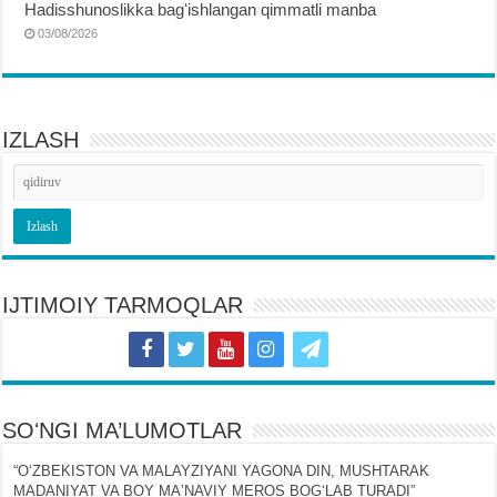
Hadisshunoslikka bagʻishlangan qimmatli manba
03/08/2026
IZLASH
IJTIMOIY TARMOQLAR
SOʻNGI MA’LUMOTLAR
“OʻZBEKISTON VA MALAYZIYANI YAGONA DIN, MUSHTARAK
MADANIYAT VA BOY MAʼNAVIY MEROS BOGʻLAB TURADI”