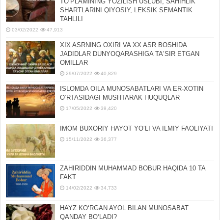
TOʻPLAMINING YOZILISH USLUBI, SAHIHLIK
SHARTLARINI QIYOSIY, LЕKSIK SЕMANTIK
TAHLILI
03/02/2022
47,913
XIX ASRNING OXIRI VA XX ASR BOSHIDA
JADIDLAR DUNYOQARASHIGA TAʼSIR ETGAN
OMILLAR
29/07/2022
40,829
ISLOMDA OILA MUNOSABATLARI VA ER-XOTIN
OʻRTASIDAGI MUSHTARAK HUQUQLAR
17/05/2022
39,420
IMOM BUXORIY HAYOT YOʻLI VA ILMIY FAOLIYATI
15/11/2022
36,377
ZAHIRIDDIN MUHAMMAD BOBUR HAQIDA 10 TA
FAKT
14/02/2022
34,733
HAYZ KOʻRGAN AYOL BILAN MUNOSABAT
QANDAY BOʻLADI?