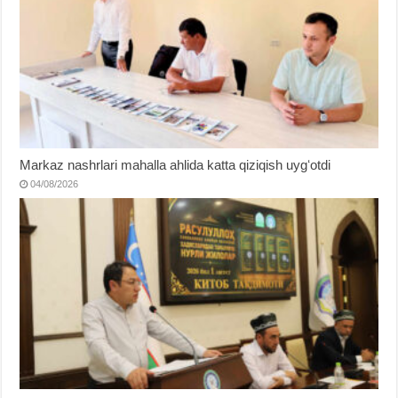
Markaz nashrlari mahalla ahlida katta qiziqish uygʻotdi
04/08/2026