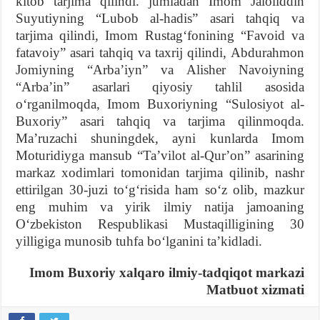
kitob tarjima qilindi. jumladan Imom Jaloliddin
Suyutiyning “Lubob al-hadis” asari tahqiq va
tarjima qilindi, Imom Rustagʻfonining “Favoid va
fatavoiy” asari tahqiq va taxrij qilindi, Abdurahmon
Jomiyning “Arbaʼiyn” va Alisher Navoiyning
“Arbaʼin” asarlari qiyosiy tahlil asosida
oʻrganilmoqda, Imom Buxoriyning “Sulosiyot al-
Buxoriy” asari tahqiq va tarjima qilinmoqda.
Maʼruzachi shuningdek, ayni kunlarda Imom
Moturidiyga mansub “Taʼvilot al-Qurʼon” asarining
markaz xodimlari tomonidan tarjima qilinib, nashr
ettirilgan 30-juzi toʻgʻrisida ham soʻz olib, mazkur
eng muhim va yirik ilmiy natija jamoaning
Oʻzbekiston Respublikasi Mustaqilligining 30
yilligiga munosib tuhfa boʻlganini taʼkidladi.
Imom Buxoriy xalqaro ilmiy-tadqiqot markazi
Matbuot xizmati