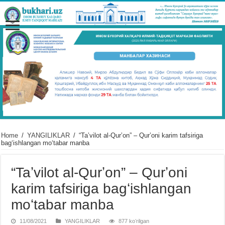
Home
/
YANGILIKLAR
/
“Taʼvilot al-Qurʼon” – Qurʼoni karim tafsiriga
bagʻishlangan moʻtabar manba
“Taʼvilot al-Qurʼon” – Qurʼoni
karim tafsiriga bagʻishlangan
moʻtabar manba
11/08/2021
YANGILIKLAR
877 koʻrilgan