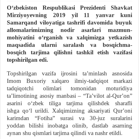
Oʻzbekiston Respublikasi Prezidenti Shavkat
Mirziyoyevning 2019 yil 11 yanvar kuni
Samarqand viloyatiga tashrifi davomida buyuk
allomalarimizning nodir asarlari mazmun-
mohiyatini oʻrganish va xalqimizga yetkazish
maqsadida ularni saralash va bosqichma-
bosqich tarjima qilishni tashkil etish vazifasi
topshirilgan edi.
Topshirilgan vazifa ijrosini taʼminlash asnosida
Imom Buxoriy xalqaro ilmiy-tadqiqot markazi
tadqiqotchi olimlari tomonidan moturidiya
taʼlimotining asosiy manbasi – “Taʼvilot al-Qurʼon”
asarini oʻzbek tiliga tarjima qilishdek sharafli
ishga qoʻl urildi. Xalqimizning aksariyati Qurʼoni
karimdan “Fotiha” surasi va 30-juz suralarini
yoddan bilishi inobatga olinib, dastlab asarning
aynan shu qismlari tarjima qilindi va nashr etildi.