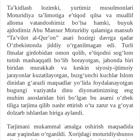
Taʼkidlash lozimki, yurtimiz musulmonlari
Moturidiya taʼlimotiga eʼtiqod qilsa va muallif
alloma vatandoshimiz boʻlsa hamki, buyuk
ajdodimiz Abu Mansur Moturidiy qalamiga mansub
“Taʼvilot al-Qurʼon” asari hozirgi davrga qadar
Oʻzbekistonda jiddiy oʻrganilmagan edi. Turli
fitnalar girdobidan omon qolib, eʼtiqodni sogʻlom
tutish mashaqqatli boʻlib borayotgan, jahonda biri
biridan murakkab va keskin siyosiy-ijtimoiy
jarayonlar kuzatilayotgan, buzgʻunchi kuchlar Islom
dinidan gʻarazli maqsadlar yoʻlida foydalanayotgan
bugungi vaziyatda dinu diyonatimizning eng
muhim asoslaridan biri boʻlgan bu asarni oʻzbek
tiliga tarjima qilib nashr ettirish oʻta zarur va gʻoyat
dolzarb ishlardan biriga aylandi.
Tarjimani mukammal amalga oshirish maqsadida
asar yaqindan oʻrganildi. Xorijdagi moturidiyshunos