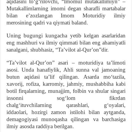
aqidasini toʻgʻrilovchi, “Imomul mutakallimiyn” –
Mutakallimlarning imomi degan sharafli martabalar
bilan eʼzozlangan Imom Moturidiy ilmiy
merosining qadri va qiymati baland.
Uning bugungi kungacha yetib kelgan asarlaridan
eng mashhuri va ilmiy qimmati bilan eng ahamiyatli
sanalgani, shubhasiz, “Taʼvilot al-Qurʼon”dir.
“Taʼvilot al-Qurʼon” asari – moturidiya taʼlimoti
asosi. Unda hanafiylik, Ahli sunna val jamoaning
butun aqidasi taʼlif qilingan. Asarda moʻtazila,
xavorij, rofiza, karromiy, jahmiy, mushabbiha kabi
botil firqalarning, munajjim, folbin va shular singari
insonni sogʻlom fikrdan
chalgʻituvchilarning qarashlari, gʻoyalari,
iddaolari, hozirgi zamon istilohi bilan aytganda,
demagogiyasi munoqasha qilingan va barchasiga
ilmiy asosda raddiya berilgan.