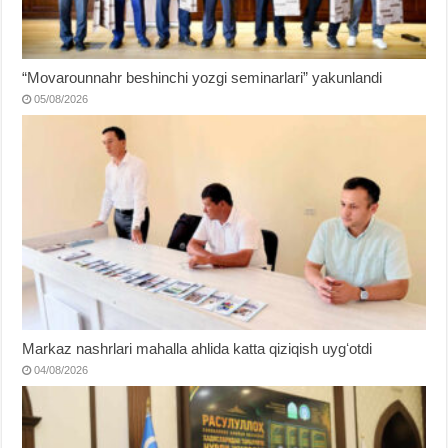
“Movarounnahr beshinchi yozgi seminarlari” yakunlandi
05/08/2026
Markaz nashrlari mahalla ahlida katta qiziqish uygʻotdi
04/08/2026