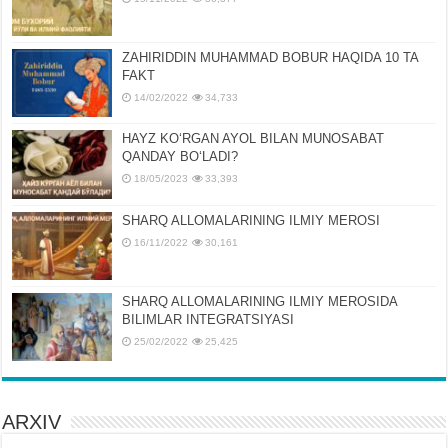
ZAHIRIDDIN MUHAMMAD BOBUR HAQIDA 10 TA
FAKT
14/02/2022
34,733
HAYZ KOʻRGAN AYOL BILAN MUNOSABAT
QANDAY BOʻLADI?
18/05/2023
33,393
SHARQ ALLOMALARINING ILMIY MEROSI
16/11/2022
30,161
SHARQ ALLOMALARINING ILMIY MЕROSIDA
BILIMLAR INTЕGRATSIYASI
25/02/2022
25,425
ARXIV