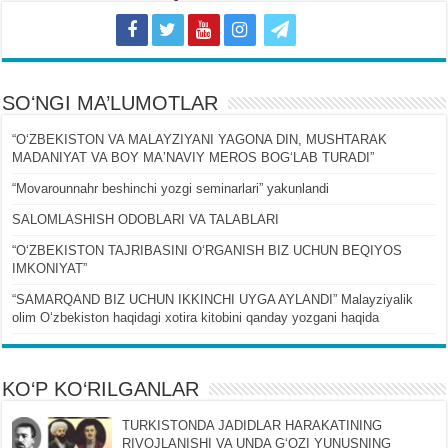
SOʻNGI MA’LUMOTLAR
“OʻZBEKISTON VA MALAYZIYANI YAGONA DIN, MUSHTARAK
MADANIYAT VA BOY MAʼNAVIY MEROS BOGʻLAB TURADI”
“Movarounnahr beshinchi yozgi seminarlari” yakunlandi
SALOMLASHISH ODOBLARI VA TALABLARI
“OʻZBEKISTON TAJRIBASINI OʻRGANISH BIZ UCHUN BEQIYOS
IMKONIYAT”
“SAMARQAND BIZ UCHUN IKKINCHI UYGA AYLANDI” Malayziyalik
olim Oʻzbekiston haqidagi xotira kitobini qanday yozgani haqida
KO‘P KO‘RILGANLAR
TURKISTONDA JADIDLAR HARAKATINING
RIVOJLANISHI VA UNDA GʻOZI YUNUSNING