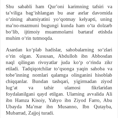
Shu sababli ham Qurʼoni karimning tafsiri va
taʼviliga bagʻishlangan bu asar asrlar davomida
oʻzining ahamiyatini yoʻqotmay kelyapti, uning
maʼno-mazmuni bugungi kunda ham oʻta dolzarb
boʻlib, ijtimoiy muammolarni bartaraf etishda
muhim oʻrin tutmoqda.
Asardan koʻplab hadislar, sahobalarning soʻzlari
oʻrin olgan. Xususan, Abdulloh ibn Abbosdan
naql qilingan rivoyatlar juda koʻp oʻrinda zikr
etiladi. Tadqiqotchilar toʻqsonga yaqin sahoba va
tobeʼinning nomlari qalamga olinganini hisoblab
chiqqanlar. Bundan tashqari, yigirmadan ziyod
lugʻat va tafsir ulamosi fikrlaridan
foydalanilgani qayd etilgan. Ularning avvalida Ali
ibn Hamza Kisoiy, Yahyo ibn Ziyod Farro, Abu
Ubayda Maʼmar ibn Musanno, Ibn Qutayba,
Mubarrad, Zajjoj turadi.