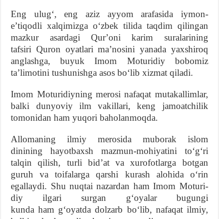
Eng ulugʻ, eng aziz ayyom arafasida iymon-
eʼtiqodli xalqimizga oʻzbek tilida taqdim qilingan
mazkur asardagi Qurʼoni karim suralarining
tafsiri Quron oyatlari maʼnosini yanada yaxshiroq
anglashga, buyuk Imom Moturidiy bobomiz
taʼlimotini tushunishga asos boʻlib xizmat qiladi.
Imom Moturidiyning merosi nafaqat mutakallimlar,
balki dunyoviy ilm vakillari, keng jamoatchilik
tomonidan ham yuqori baholanmoqda.
Allomaning ilmiy merosida muborak islom
dinining hayotbaxsh mazmun-mohiyatini toʻgʻri
talqin qilish, turli bidʼat va xurofotlarga botgan
guruh va toifalarga qarshi kurash alohida oʻrin
egallaydi. Shu nuqtai nazardan ham Imom Moturi­
diy ilgari surgan gʻoyalar bugungi
kunda ham gʻoyatda dolzarb boʻlib, nafaqat ilmiy,