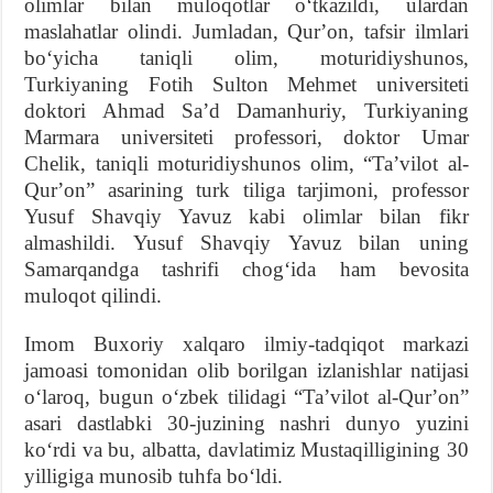
olimlar bilan muloqotlar oʻtkazildi, ulardan
maslahatlar olindi. Jumladan, Qurʼon, tafsir ilmlari
boʻyicha taniqli olim, moturidiyshunos,
Turkiyaning Fotih Sulton Mehmet universiteti
doktori Ahmad Saʼd Damanhuriy, Turkiyaning
Marmara universiteti professori, doktor Umar
Chelik, taniqli moturidiyshunos olim, “Taʼvilot al-
Qurʼon” asarining turk tiliga tarjimoni, professor
Yusuf Shavqiy Yavuz kabi olimlar bilan fikr
almashildi. Yusuf Shavqiy Yavuz bilan uning
Samarqandga tashrifi chogʻida ham bevosita
muloqot qilindi.
Imom Buxoriy xalqaro ilmiy-tadqiqot markazi
jamoasi tomonidan olib borilgan izlanishlar natijasi
oʻlaroq, bugun oʻzbek tilidagi “Taʼvilot al-Qurʼon”
asari dastlabki 30-juzining nashri dunyo yuzini
koʻrdi va bu, albatta, davlatimiz Mustaqilligining 30
yilligiga munosib tuhfa boʻldi.