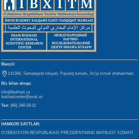
Manzil:
141306, Samarqand viloyati, Payariq tumani, Xo‘ja Ismoil shaharchasi
Biz bilan aloqa:
info@bukhari.uz
bukharicenter
@exat.uz
Тел
: (66) 240-20-11
HAMKOR SAYTLAR:
O‘ZBEKISTON RESPUBLIKASI PREZIDENTINING MATBUOT XIZMATI