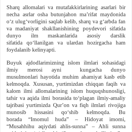
Sharq allomalari va mutafakkirlarining asarlari bir
necha asrlar osha butunjahon maʼrifat maydonida
oʻz ulugʻvorligini saqlab kelib, sharq va gʻarbda fan
va madaniyat shakllanishining poydevori sifatida
dunyo ilm maskanlarida asosiy darslik
sifatida qoʻllanilgan va ulardan hozirgacha ham
foydalanib kelinyapti.
Buyuk ajdodlarimizning islom ilmlari sohasidagi
ilmiy merosi ayni kungacha dunyo
musulmonlari hayotida muhim ahamiyat kasb etib
kelmoqda. Xususan, yurtimizdan chiqqan faqih va
kalom ilmi allomalarining islom huquqshunosligi,
tafsir va aqida ilmi borasida toʻplagan ilmiy-amaliy
tajribasi yurtimizda Qurʼon va fiqh ilmlari rivojiga
munosib hissasini qoʻshib kelmoqda. Bu
borada “Imomul huda” – Hidoyat imomi,
“Musahhihu aqiydati ahlis-sunna” – Ahli sunna