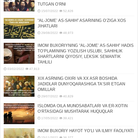
TUTGAN OʻRNI
15/07/2022
52,826
“AL-JOMEʼ AS-SAHIH” ASARINING OʻZIGA XOS
JIHATLARI
29/08/2022
48,973
IMOM BUXORIYNING “AL-JOMEʼ AS-SAHIH” HADIS
TOʻPLAMINING YOZILISH USLUBI, SAHIHLIK
SHARTLARINI QIYOSIY, LЕKSIK SЕMANTIK
TAHLILI
03/02/2022
47,913
XIX ASRNING OXIRI VA XX ASR BOSHIDA
JADIDLAR DUNYOQARASHIGA TAʼSIR ETGAN
OMILLAR
29/07/2022
40,829
ISLOMDA OILA MUNOSABATLARI VA ER-XOTIN
OʻRTASIDAGI MUSHTARAK HUQUQLAR
17/05/2022
39,421
IMOM BUXORIY HAYOT YOʻLI VA ILMIY FAOLIYATI
15/11/2022
36,377