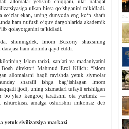
ab allomalar yetishib chiqqani, ular nafaqat
ilizatsiyasiga ulkan hissa qoʻshganini taʼkidladi.
a soʻzlar ekan, uning dunyoda eng koʻp sharh
17
kunda ham nufuzli oʻquv dargohlarida akademik
lib qolayotganini taʼkidladi.
sida, shuningdek, Imom Buxoriy shaxsining
darajasi ham alohida qayd etildi.
lotining Islom tarixi, sanʼati va madaniyatini
 Bosh direktori Mahmud Erol Kilich: “Islom
tgan allomalarni haqli ravishda yetuk siymolar
hunday sharafli ishga bagʻishlagan Imom
qatli ijodi, uning xizmatlari tufayli erishilgan
on boʻylab kengroq taratishni ota yurtimiz —
 ishtirokisiz amalga oshirishni imkonsiz deb
a yetuk sivilizatsiya markazi