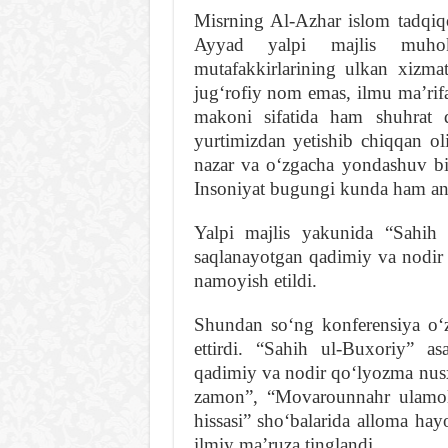
Misrning Al-Azhar islom tadqi
Ayyad yalpi majlis muhok
mutafakkirlarining ulkan xizmat
jugʻrofiy nom emas, ilmu maʼrifat
makoni sifatida ham shuhrat q
yurtimizdan yetishib chiqqan o
nazar va oʻzgacha yondashuv bil
Insoniyat bugungi kunda ham ana
Yalpi majlis yakunida “Sahih 
saqlanayotgan qadimiy va nodir
namoyish etildi.
Shundan soʻng konferensiya oʻ
ettirdi. “Sahih ul-Buxoriy” a
qadimiy va nodir qoʻlyozma nusx
zamon”, “Movarounnahr ulamolar
hissasi” shoʻbalarida alloma hay
ilmiy maʼruza tinglandi.