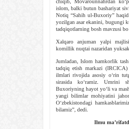
chiqib, Movarounnahrdan koʻpl
islom, bal­ki butun bashariyat siv
Notiq “Sahih ul-Buxoriy” haqid
yozilgan asar ekanini, bugungi 
tadqiqotlarning bosh mavzusi boʻ
Xalqaro anjuman yalpi majli
komillik nuqtai nazaridan yuksak 
Jumladan, Islom hamkorlik tashki
tadqiq etish markazi (IRCICA)
ilmlari rivojida asosiy oʻrin tu
sirasida koʻramiz. Umrini s
Buxoriyning hayot yoʻli va mashaq
yangi bilimlar mohiyatini jah
Oʻzbekistondagi hamkasblarimiz
bilamiz”, dedi.
Ilmu maʼrifatd