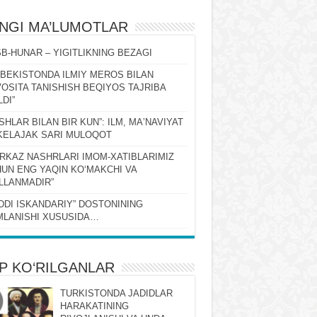
ʻNGI MA’LUMOTLAR
B-HUNAR – YIGITLIKNING BEZAGI
ZBEKISTONDA ILMIY MEROS BILAN
OSITA TANISHISH BEQIYOS TAJRIBA
LDI”
SHLAR BILAN BIR KUN”: ILM, MAʼNAVIYAT
KELAJAK SARI MULOQOT
RKAZ NASHRLARI IMOM-XATIBLARIMIZ
UN ENG YAQIN KOʻMAKCHI VA
LLANMADIR”
DDI ISKANDARIY” DOSTONINING
LANISHI XUSUSIDA…
P KO‘RILGANLAR
TURKISTONDA JADIDLAR
HARAKATINING