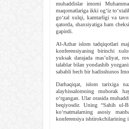
muhaddislar imomi Muhammad 
maqomatlariga ikki ogʻiz toʻxtal
goʻzal xulqi, kamtarligi va tav
qatorda, shaxsiyatiga ham cheksi
gapirdi.
Al-Azhar islom tadqiqotlari m
konferensiyaning birinchi xul
yuksak darajada masʼuliyat, r
talablar bilan yondashib yozgani
sababli hech bir hadisshunos Im
Darhaqiqat, islom tarixiga
alayhissalomning muborak hay
oʻrgangan. Ular orasida muhadd
beqiyosdir. Uning “Sahih ul-B
koʻrsatmalarning asosiy manb
konferensiya ishtirokchilarining 