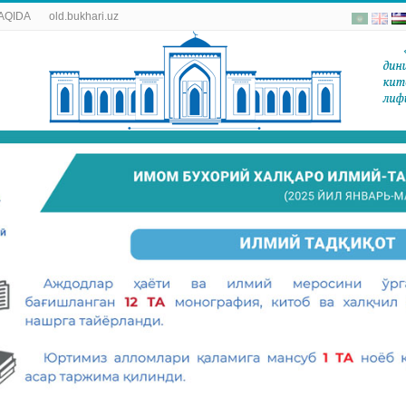
AQIDA
old.bukhari.uz