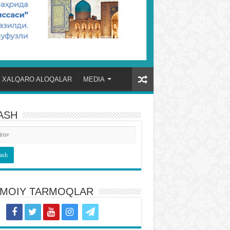
XALQARO ALOQALAR
MEDIA
ASH
TIMOIY TARMOQLAR