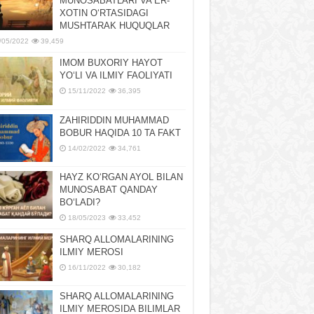
MUNOSABATLARI VA ER-
XOTIN OʻRTASIDAGI
MUSHTARAK HUQUQLAR
/05/2022
39,459
IMOM BUXORIY HAYOT
YOʻLI VA ILMIY FAOLIYATI
15/11/2022
36,395
ZAHIRIDDIN MUHAMMAD
BOBUR HAQIDA 10 TA FAKT
14/02/2022
34,761
HAYZ KOʻRGAN AYOL BILAN
MUNOSABAT QANDAY
BOʻLADI?
18/05/2023
33,452
SHARQ ALLOMALARINING
ILMIY MEROSI
16/11/2022
30,182
SHARQ ALLOMALARINING
ILMIY MЕROSIDA BILIMLAR