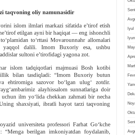
Okt
Sen
rzi taqvoning oliy namunasidir
Avg
rini islom ilmlari markazi sifatida eʼtirof etish
Iyul
eʼtirof etilgan ayni bir haqiqat — eng ishonchli
Iyun
toʻplamidan toʻrttasi Movarounnahr allomalari
 yaqqol dalili. Imom Buxoriy esa, ushbu
May
dislar sultoni eʼtirofidagi yagona zot.
Apre
Mar
ar islom tadqiqotlari majmuasi Bosh kotibi
lik bilan tasdiqladi: “Imom Buxoriy butun
Fevr
a ehtiromiga sazovor boʻlgan ulugʻ zotdir.
Yan
ygʻambarimiz alayhissalom sunnatlariga doir
Dek
h uchun ilm yoʻlida chekkan zahmati bir necha
Uning shaxsiyati, ibratli hayot tarzi taqvoning
Noy
Okt
Sen
yazid universi­teta professori Farhat Goʻkche
ib: “Menga berilgan imkoniyatdan foydalanib,
Avg