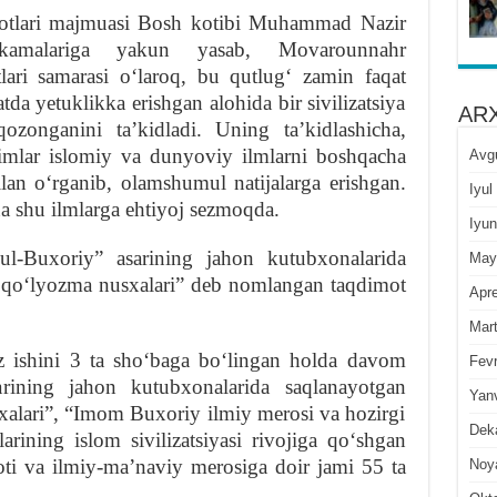
qotlari majmuasi Bosh kotibi Muhammad Nazir
amalariga yakun yasab, Movarounnahr
lari samarasi oʻlaroq, bu qutlugʻ zamin faqat
da yetuklikka erishgan alohida bir sivilizatsiya
ARX
ozonganini taʼkidladi. Uning taʼkidlashicha,
limlar islomiy va dunyoviy ilmlarni boshqacha
Avg
an oʻrganib, olamshumul natijalarga erishgan.
Iyul
 shu ilmlarga ehtiyoj sezmoqda.
Iyun
ul-Buxoriy” asarining jahon kutubxonalarida
May
 qoʻlyozma nusxalari” deb nomlangan taqdimot
Apre
Mar
z ishini 3 ta shoʻbaga boʻlingan holda davom
Fevr
sarining jahon kutubxonalarida saqlanayotgan
Yan
alari”, “Imom Buxoriy ilmiy merosi va hozirgi
Dek
ining islom sivilizatsiyasi rivojiga qoʻshgan
oti va ilmiy-maʼnaviy merosiga doir jami 55 ta
Noy