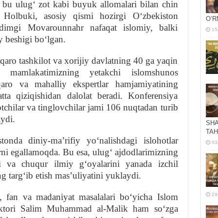
 bu ulugʻ zot kabi buyuk allomalari bilan chin
 Holbuki, asosiy qismi hozirgi Oʻzbekiston
OʻR
adimgi Movarounnahr nafaqat islomiy, balki
15
 beshigi boʻlgan.
aro tashkilot va xorijiy davlatning 40 ga yaqin
a mamlakatimizning yetakchi islomshunos
lqaro va mahalliy ekspertlar hamjamiyatining
ta qiziqishidan dalolat beradi. Konferensiya
otchilar va tinglovchilar jami 106 nuqtadan turib
aydi.
SHA
TAH
stonda diniy-maʼrifiy yoʻnalishdagi islohotlar
03
arni egallamoqda. Bu esa, ulugʻ ajdodlarimizning
ari va chuqur ilmiy gʻoyalarini yanada izchil
g targʻib etish masʼuliyatini yuklaydi.
m, fan va madaniyat masalalari boʻyicha Islom
29
ektori Salim Muhammad al-Malik ham soʻzga