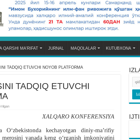
 QARSHI MA’RIFAT
JURNAL
MAQOLALAR
KUTUBXONA
INI TADQIQ ETUVCHI NOYOB PLATFORMA
IZL
NI TADQIQ ETUVCHI
MA
ʻrilgan
XALQARO KONFЕRЕNSIYA
IJ
a Oʻzbekistonda kechayotgan diniy-maʼrifiy
y merosini yanada keng oʻrganish imkoniyatini