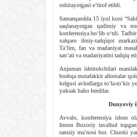
oshirayotgani eʼtirof etildi.
Samarqandda 15 iyul kuni “Sahi
saqlanayotgan qadimiy va no
konferensiya boʻlib oʻtdi. Tadb
xalqaro ilmiy-tadqiqot markaz
Taʼlim, fan va madaniyat masalal
sanʼati va madaniyatini tadqiq eti
Anjuman ishtirokchilari maml
boshqa mutafakkir allomalar qol
kelgusi avlodlarga toʻla-toʻkis y
yuksak baho berdilar.
Dunyoviy i
Avvalo, konferensiya islom ol
Imom Buxoriy tavallud topgan s
ramziy maʼnosi bor. Chunki ya