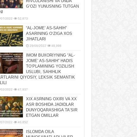
RIVOJLANISHI VA UNDA
GʻOZI YUNUSNING TUTGAN
NI
/07/2022
52,873
“AL-JOMEʼ AS-SAHIH”
ASARINING OʻZIGA XOS
JIHATLARI
29/08/2022
48,998
IMOM BUXORIYNING “AL-
JOMEʼ AS-SAHIH” HADIS
TOʻPLAMINING YOZILISH
USLUBI, SAHIHLIK
RTLARINI QIYOSIY, LЕKSIK SЕMANTIK
LILI
/02/2022
47,937
XIX ASRNING OXIRI VA XX
ASR BOSHIDA JADIDLAR
DUNYOQARASHIGA TAʼSIR
ETGAN OMILLAR
/07/2022
40,852
ISLOMDA OILA