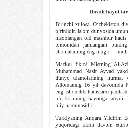
Ibratli hayot ta
Birinchi xulosa. Oʻzbekiston diyo
oʻrinlidir. Islom dunyosida umum
hisoblangan olti mashhur hadis 
tomonidan jamlangani buning
allomalarning eng ulugʻi — muhad
Mazkur fikrni Misrning Al-Azh
Muhammad Nazir Ayyad yakdil
dunyo ulamolarining hurmat v
Allomaning 16 yil davomida Pa
eng ishonchli hadislarni jamlas
oʻn kishining hayotiga tatiydi. 
oliy namunasidir”.
Turkiyaning Anqara Yildirim Bo
yuqoridagi fikrni davom ettir