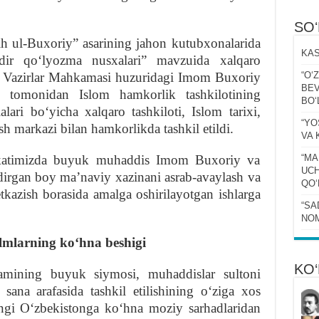
SO
h ul-Buxoriy” asarining jahon kutubxonalarida
KAS
dir qoʻlyozma nusxalari” mavzuida xalqaro
ir Vazirlar Mahkamasi huzuridagi Imom Buxoriy
“Oʻ
BEV
i tomonidan Islom hamkorlik tashkilotining
BOʻ
ari boʻyicha xalqaro tashkiloti, Islom tarixi,
“YO
sh mar­kazi bilan hamkorlikda tashkil etildi.
VA 
akatimizda buyuk muhaddis Imom Buxoriy va
“MA
UCH
dirgan boy maʼnaviy xazinani asrab-avaylash va
QOʻ
etkazish borasida amalga oshirilayotgan ishlarga
“SA
NOM
lmlarning koʻhna beshigi
KO‘
amining buyuk siymosi, muhaddislar sultoni
ana arafasida tashkil etilishining oʻziga xos
ngi Oʻzbekistonga koʻhna moziy sarhadlaridan