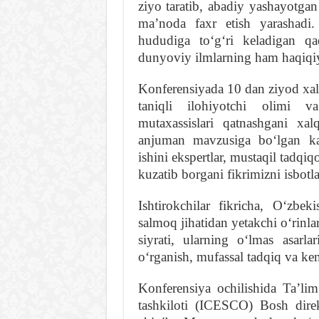
ziyo taratib, abadiy yashayotgan
maʼnoda faxr etish yarashadi.
hududiga toʻgʻri keladigan q
dunyoviy ilmlarning ham haqiqiy
Konferensiyada 10 dan ziyod xalq
taniqli ilohiyotchi olimi v
mutaxassislari qatnashgani xa
anjuman mavzusiga boʻlgan kat
ishini ekspertlar, mustaqil tadqiq
kuzatib borgani fikrimizni isbotl
Ishtirokchilar fikricha, Oʻzbeki
salmoq jihatidan yetakchi oʻrinl
siyrati, ularning oʻlmas asarl
oʻrganish, mufassal tadqiq va ken
Konferensiya ochilishida Taʼli
tashkiloti (ICESCO) Bosh dir