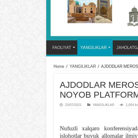
FAOLIYAT
YANGILIKLAR
JAHOLATGA
Home
/
YANGILIKLAR
/
AJDODLAR MЕROS
AJDODLAR MЕROSI
NOYOB PLATFOR
23/07/2021
YANGILIKLAR
1,054 ko
Nufuzli xalqaro konferensiyad
islohotlar buyuk allomalar ilmi