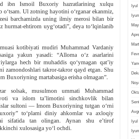
ibn Ismoil Buxoriy hazratlarining xulqu
Iyul
ib oʻtsam. Ul zotning hayotini oʻrganar ekanmiz,
Iyun
ozesi barchamizda uning ilmiy merosi bilan bir
May
z hurmat-ehtirom uygʻotadi”, deya toʻlqinlanib
Apre
Mar
ajmuasi kotibiyati mudiri Muhammad Vardaniy
Fevr
osasiga yakun yasadi: “Alloma oʻz asarlarini
oviylarga hech bir muhaddis qoʻymagan qatʼiy
Yan
ni zamondoshlari takror-takror qayd etgan. Shu
Dek
om Buxoriyning martabasiga erisha olmagan”.
Noy
 nazar solsak, musulmon ummati Muhammad
Okt
oti va islom taʼlimotini sinchkovlik bilan
Sen
islar sultoni — Imom Buxoriyning tutgan oʻrni
Avg
uxoriy” toʻplami diniy ahkomlar va axloqiy
ai sifatida tan olingan. Aynan shu eʼtirof
Iyul
ikkinchi xulosasiga yoʻl ochdi.
Iyun