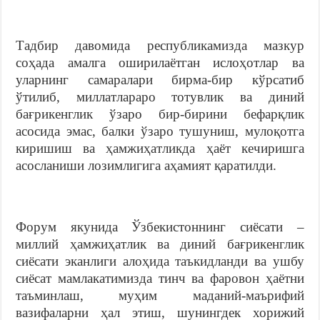
Тадбир давомида республикамизда мазкур
соҳада амалга оширилаётган ислоҳотлар ва
уларнинг самаралари бирма-бир кўрсатиб
ўтилиб, миллатлараро тотувлик ва диний
бағрикенглик ўзаро бир-бирини бефарқлик
асосида эмас, балки ўзаро тушуниш, мулоқотга
киришиш ва ҳамжиҳатликда ҳаёт кечиришга
асосланиши лозимлигига аҳамият қаратилди.
Форум якунида Ўзбекистоннинг сиёсати –
миллий ҳамжиҳатлик ва диний бағрикенглик
сиёсати эканлиги алоҳида таъкидланди ва ушбу
сиёсат мамлакатимизда тинч ва фаровон ҳаётни
таъминлаш, муҳим маданий-маърифий
вазифаларни ҳал этиш, шунингдек хорижий