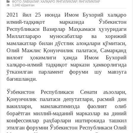
ФОТО ЛАВҲАЛАР
,
ХАЛҚАРО ЯНГИЛИКЛАР
,
ЯНГИЛИКЛАР
1,040 кўрилган
2021 йил 25 июнда Имом Бухорий халқаро
илмий-тадқиқот марказида Ўзбекистон
Республикаси Вазирлар Маҳкамаси ҳузуридаги
Миллатлараро муносабатлар ва хорижий
мамлакатлар билан дўстлик алоқалари қўмитаси,
Олий Мажлис Қонунчилик палатаси, Самарқанд
вилоят ҳокимлиги ҳамда Имом Бухорий
халқаро-илмий тадқиқот маркази ҳамкорлигида
ўтказилган парламент форуми шу мавзуга
бағишланди.
Ўзбекистон Республикаси Сенати аъзолари,
Қонунчилик палатаси депутатлари, расмий дин
вакиллари, мамлакатимизда фаолият олиб
бораётган миллий-маданий марказлар ва диний
конфессиялар раҳбарлари иштирокида ташкил
этилган форумни Ўзбекистон Республикаси Олий