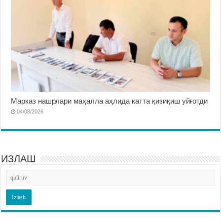
Марказ нашрлари маҳалла аҳлида катта қизиқиш уйғотди
04/08/2026
ИЗЛАШ