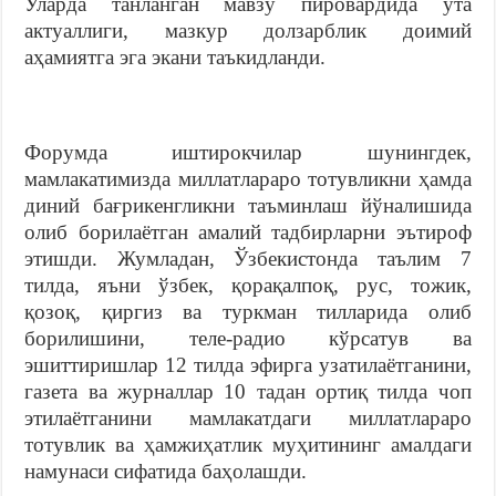
Уларда танланган мавзу пировардида ўта
актуаллиги, мазкур долзарблик доимий
аҳамиятга эга экани таъкидланди.
Форумда иштирокчилар шунингдек,
мамлакатимизда миллатлараро тотувликни ҳамда
диний бағрикенгликни таъминлаш йўналишида
олиб борилаётган амалий тадбирларни эътироф
этишди. Жумладан, Ўзбекистонда таълим 7
тилда, яъни ўзбек, қорақалпоқ, рус, тожик,
қозоқ, қиргиз ва туркман тилларида олиб
борилишини, теле-радио кўрсатув ва
эшиттиришлар 12 тилда эфирга узатилаётганини,
газета ва журналлар 10 тадан ортиқ тилда чоп
этилаётганини мамлакатдаги миллатлараро
тотувлик ва ҳамжиҳатлик муҳитининг амалдаги
намунаси сифатида баҳолашди.