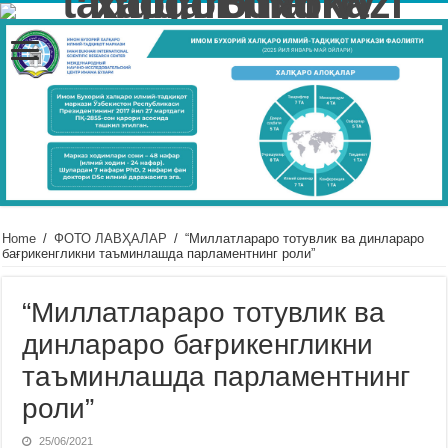
Home
/
ФОТО ЛАВҲАЛАР
/
“Миллатлараро тотувлик ва динлараро
бағрикенгликни таъминлашда парламентнинг роли”
“Миллатлараро тотувлик ва
динлараро бағрикенгликни
таъминлашда парламентнинг
роли”
25/06/2021