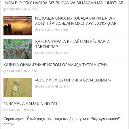
IMOM BUXORIY HAQIDA SIZ BILGAN VA BILMAGAN MA’LUMOTLAR
15/09/2020
24,424
ИСЛОМДА ОИЛА МУНОСАБАТЛАРИ ВА ЭР-
ХОТИН ЎРТАСИДАГИ МУШТАРАК ҲУҚУҚЛАР
17/05/2022
14,061
ҲАЖ ВА УМРАГА КЕТАЁТГАН АЁЛЛАРГА
ТАВСИЯЛАР
29/06/2022
12,522
ХАДИЧА ОНАМИЗНИНГ ИСЛОМ ОЛАМИДА ТУТГАН ЎРНИ
29/09/2020
11,646
«СИЗ ИМОМ БУХОРИЙНИ БИЛАСИЗМИ?»
16/04/2020
11,372
“INNAMAL A’MALU BIN NIYYATI”
15/07/2019
9,648
Сирожиддин Ўший раҳматуллоҳи алайҳ ва унинг “Бадъул амолий”
асари