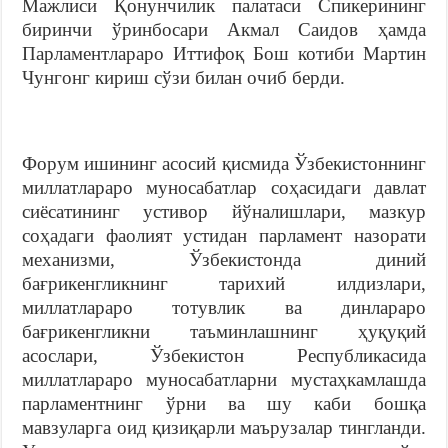
Мажлиси Қонунчилик палатаси Спикерининг
биринчи ўринбосари Акмал Саидов ҳамда
Парламентлараро Иттифоқ Бош котиби Мартин
Чунгонг кириш сўзи билан очиб берди.
Форум ишининг асосий қисмида Ўзбекистоннинг
миллатлараро муносабатлар соҳасидаги давлат
сиёсатининг устивор йўналишлари, мазкур
соҳадаги фаолият устидан парламент назорати
механизми, Ўзбекистонда диний
бағрикенгликнинг тарихий илдизлари,
миллатлараро тотувлик ва динлараро
бағрикенгликни таъминлашнинг ҳуқуқий
асослари, Ўзбекистон Республикасида
миллатлараро муносабатларни мустаҳкамлашда
парламентнинг ўрни ва шу каби бошқа
мавзуларга оид қизиқарли маърузалар тингланди.