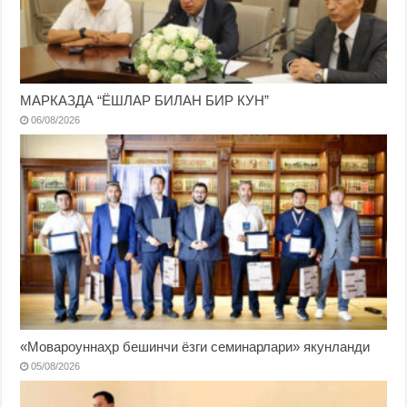
МАРКАЗДА “ЁШЛАР БИЛАН БИР КУН”
06/08/2026
«Мовароуннаҳр бешинчи ёзги семинарлари» якунланди
05/08/2026