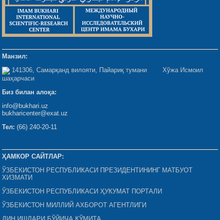
Манзил:
141306, Самарқанд вилояти, Пайариқ тумани Хўжа Исмоил
шаҳарчаси
Биз билан алоқа:
info@bukhari.uz
bukharicenter@exat.uz
Тел:
(66) 240-20-11
ҲАМКОР САЙТЛАР:
ЎЗБЕКИСТОН РЕСПУБЛИКАСИ ПРЕЗИДЕНТИНИНГ МАТБУОТ
ХИЗМАТИ
ЎЗБЕКИСТОН РЕСПУБЛИКАСИ ҲУКУМАТ ПОРТАЛИ
ЎЗБЕКИСТОН МИЛЛИЙ АХБОРОТ АГЕНТЛИГИ
ДИН ИШЛАРИ БЎЙИЧА ҚЎМИТА