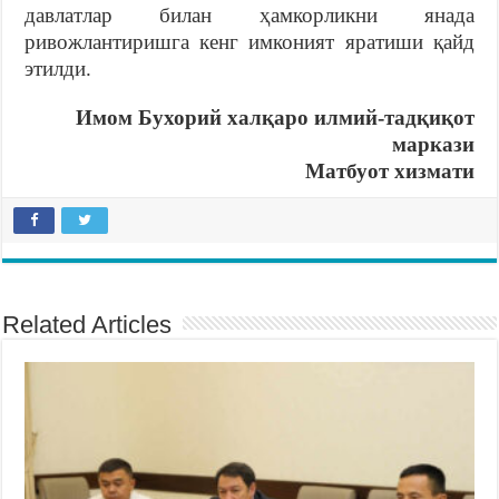
давлатлар билан ҳамкорликни янада
ривожлантиришга кенг имконият яратиши қайд
этилди.
Имом Бухорий халқаро илмий-тадқиқот
маркази
Матбуот хизмати
Related Articles