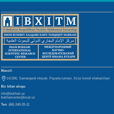
Manzil:
141306, Samarqand viloyati, Payariq tumani, Xo‘ja Ismoil shaharchasi
Biz bilan aloqa:
info@bukhari.uz
bukharicenter
@exat.uz
Тел
: (66) 240-20-11