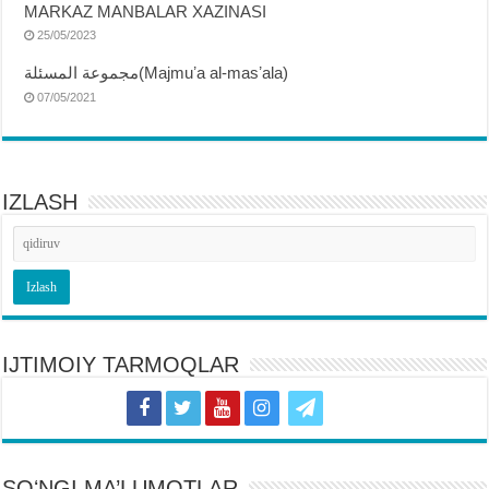
MARKAZ MANBALAR XAZINASI
25/05/2023
مجموعة المسئلة(Majmuʼa al-masʼala)
07/05/2021
IZLASH
IJTIMOIY TARMOQLAR
SOʻNGI MA’LUMOTLAR