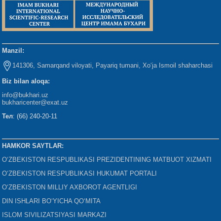
Manzil:
141306, Samarqand viloyati, Payariq tumani, Xo‘ja Ismoil shaharchasi
Biz bilan aloqa:
info@bukhari.uz
bukharicenter
@exat.uz
Тел
: (66) 240-20-11
HAMKOR SAYTLAR:
O‘ZBEKISTON RESPUBLIKASI PREZIDENTINING MATBUOT XIZMATI
O‘ZBEKISTON RESPUBLIKASI HUKUMAT PORTALI
O‘ZBEKISTON MILLIY AXBOROT AGENTLIGI
DIN ISHLARI BO‘YICHA QO‘MITA
ISLOM SIVILIZATSIYASI MARKAZI