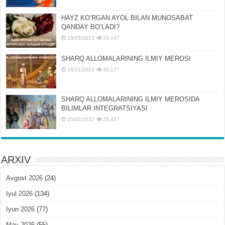
HAYZ KOʻRGAN AYOL BILAN MUNOSABAT
QANDAY BOʻLADI?
18/05/2023
33,447
SHARQ ALLOMALARINING ILMIY MEROSI
16/11/2022
30,177
SHARQ ALLOMALARINING ILMIY MЕROSIDA
BILIMLAR INTЕGRATSIYASI
25/02/2022
25,437
ARXIV
Avgust 2026
(24)
Iyul 2026
(134)
Iyun 2026
(77)
May 2026
(55)