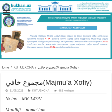
Home
/
KUTUBXONA
/
مجموع خافي(Majmuʼa Xofiy)
مجموع خافي(Majmuʼa Xofiy)
11/05/2021
KUTUBXONA
982 koʻrilgan
№ inv. MR 147/V
Muallifi – nomaʼlum.