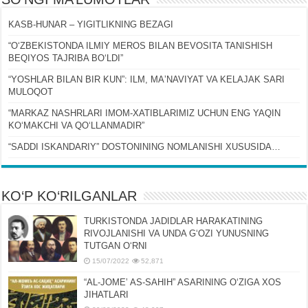
KASB-HUNAR – YIGITLIKNING BEZAGI
“OʻZBEKISTONDA ILMIY MEROS BILAN BEVOSITA TANISHISH
BEQIYOS TAJRIBA BOʻLDI”
“YOSHLAR BILAN BIR KUN”: ILM, MAʼNAVIYAT VA KELAJAK SARI
MULOQOT
“MARKAZ NASHRLARI IMOM-XATIBLARIMIZ UCHUN ENG YAQIN
KOʻMAKCHI VA QOʻLLANMADIR”
“SADDI ISKANDARIY” DOSTONINING NOMLANISHI XUSUSIDA…
KO‘P KO‘RILGANLAR
TURKISTONDA JADIDLAR HARAKATINING
RIVOJLANISHI VA UNDA GʻOZI YUNUSNING
TUTGAN OʻRNI
15/07/2022
52,871
“AL-JOMEʼ AS-SAHIH” ASARINING OʻZIGA XOS
JIHATLARI