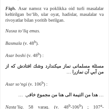
Fiqh.
Asar namoz va poklikka oid turli masalalar
keltirilgan boʻlib, ular oyat, hadislar, masalalar va
rivoyatlar bilan yoritib berilgan.
Nusxa toʻliq emas.
b
Basmala
(v. 48
).
b
Asar boshi
(v. 48
) :
مسئلة مسلمانى نماز ميكندارد وشك افتادش كه از
…
من آبي آن نمازرا
b
Asar soʻngi
(v. 106
) :
…
ي
هدا من التيمة الى هنا من مجموع خاف
…
b
b
a
Nastaʼliq
. 58 varaq. (v. 48
-106
) ; 107
-