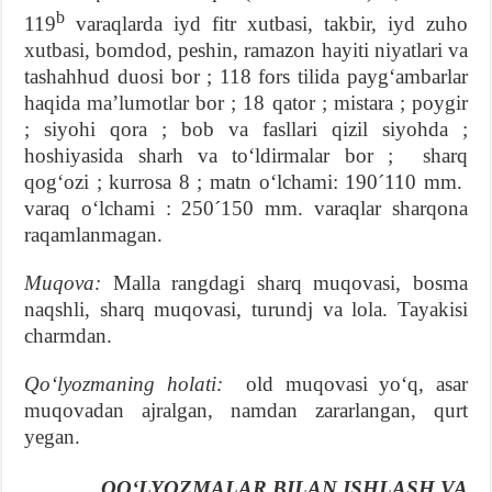
b
119
varaqlarda iyd fitr xutbasi, takbir, iyd zuho
xutbasi, bomdod, peshin, ramazon hayiti niyatlari va
tashahhud duosi bor ; 118 fors tilida paygʻambarlar
haqida maʼlumotlar bor ; 18 qator ; mistara ; poygir
; siyohi qora ; bob va fasllari qizil siyohda ;
hoshiyasida sharh va toʻldirmalar bor ; sharq
qogʻozi ; kurrosa 8 ; matn oʻlchami: 190´110 mm.
varaq oʻlchami : 250´150 mm. varaqlar sharqona
raqamlanmagan.
Muqova
:
Malla rangdagi sharq muqovasi, bosma
naqshli, sharq muqovasi, turundj va lola. Tayakisi
charmdan.
Qoʻlyozmaning holati:
old muqovasi yoʻq, asar
muqovadan ajralgan, namdan zararlangan, qurt
yegan.
QOʻLYOZMALAR BILAN ISHLASH VA