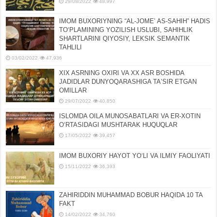
29/08/2022
48,997
IMOM BUXORIYNING “AL-JOMEʼ AS-SAHIH” HADIS
TOʻPLAMINING YOZILISH USLUBI, SAHIHLIK
SHARTLARINI QIYOSIY, LЕKSIK SЕMANTIK
TAHLILI
03/02/2022
47,936
XIX ASRNING OXIRI VA XX ASR BOSHIDA
JADIDLAR DUNYOQARASHIGA TAʼSIR ETGAN
OMILLAR
29/07/2022
40,850
ISLOMDA OILA MUNOSABATLARI VA ER-XOTIN
OʻRTASIDAGI MUSHTARAK HUQUQLAR
17/05/2022
39,457
IMOM BUXORIY HAYOT YOʻLI VA ILMIY FAOLIYATI
15/11/2022
36,393
ZAHIRIDDIN MUHAMMAD BOBUR HAQIDA 10 TA
FAKT
14/02/2022
34,760