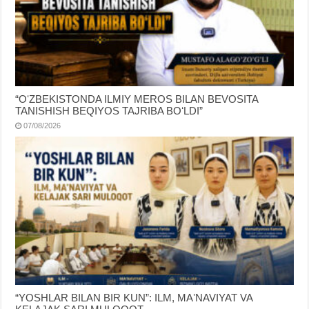
“OʻZBEKISTONDA ILMIY MEROS BILAN BEVOSITA
TANISHISH BEQIYOS TAJRIBA BOʻLDI”
07/08/2026
“YOSHLAR BILAN BIR KUN”: ILM, MAʼNAVIYAT VA