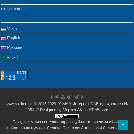
old.bukhari.uz
Ўзбек
English
Русский
العربية
www.bukhari.uz © 2015-2026. ЎзМАА Интернет-ОАВ гувоҳномаси №
1053. // Designed by
Марказ АК ва АТ бўлими
Сайтдаги барча материаллардан қуйидаги лицензия бўйича
A
фойдаланиш мумкин:
Creative Commons Attribution 4.0 International