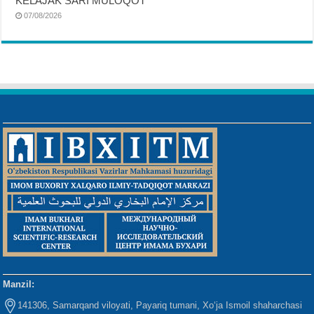
KELAJAK SARI MULOQOT
07/08/2026
Manzil:
141306, Samarqand viloyati, Payariq tumani, Xo‘ja Ismoil shaharchasi