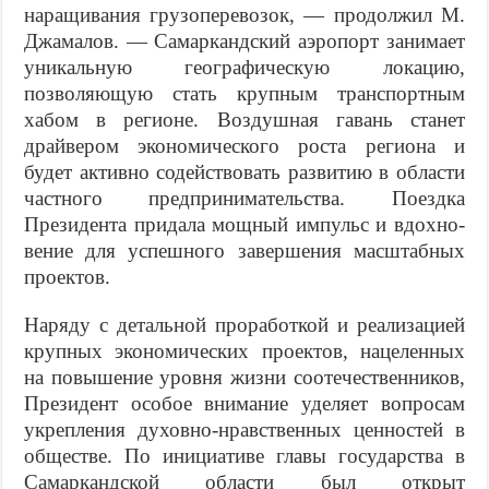
наращивания грузоперевозок, — продолжил М.
Джамалов. — Самар­кандский аэропорт занимает
уникальную географическую локацию,
позволяющую стать крупным транспортным
хабом в регионе. Воздушная гавань станет
драйвером эко­номического роста региона и
будет активно содейство­вать развитию в области
частного предпринимательства. Поездка
Президента придала мощный импульс и вдохно­
вение для успешного завершения масштабных
проектов.
Наряду с детальной проработкой и реализацией
круп­ных экономических проектов, нацеленных
на повышение уровня жизни соотечественников,
Президент особое вни­мание уделяет вопросам
укрепления духовно-нравственных ценностей в
обществе. По инициативе главы государ­ства в
Самаркандской области был открыт