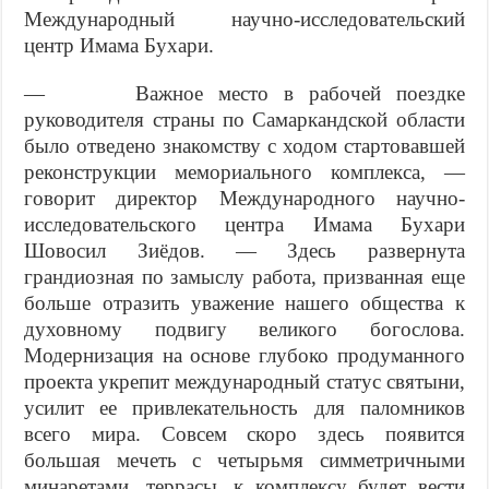
Международ­ный научно-исследовательский
центр Имама Бухари.
— Важное место в рабочей поездке
руководителя стра­ны по Самаркандской области
было отведено знакомству с ходом стартовавшей
реконструкции мемориального комп­лекса, —
говорит директор Международного научно-
иссле­довательского центра Имама Бухари
Шовосил Зиёдов. — Здесь развернута
грандиозная по замыслу работа, при­званная еще
больше отразить уважение нашего общества к
духовному подвигу великого богослова.
Модернизация на основе глубоко продуманного
проекта укрепит между­народный статус святыни,
усилит ее привлекательность для паломников
всего мира. Совсем скоро здесь появится
большая мечеть с четырьмя симметричными
минаретами, террасы, к комплексу будет вести