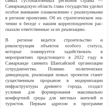
самых густонаселенных ре­гионов страны —
Самаркандскую об­ласть глава государства уделил
особое внимание ознакомлению с реализуемыми
в регионе проектами. Об их стратегическом зна­
чении в беседе с нашим корреспондентом рас­
сказали ответственные за их реализацию.
В регионе ведется строительство и
реконструкция объек­тов особого статуса,
которые планируется задействовать в
мероприятиях предстоящего в 2022 году в
Самарканде сам­мита Шанхайской организации
сотрудничества. Помимо по­литических
дивидендов, реализация новых проектов станет
существенным прорывом в модернизации
инфраструктуры древнего города, создаст
условия для формирования макси­мально
комфортной среды для местных жителей и
туристов. Первым адресом в программе