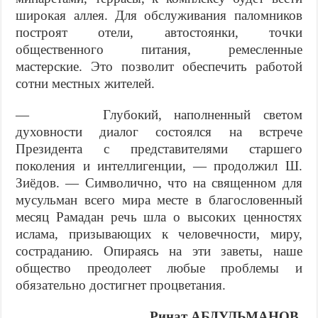
широкая аллея. Для об­служивания паломников
построят отели, автостоянки, точ­ки
общественного питания, ремесленные
мастерские. Это позволит обеспечить работой
сотни местных жителей.
— Глубокий, наполненный светом
духовности диалог со­стоялся на встрече
Президента с представителями старшего
поколения и интеллигенции, — продолжил Ш.
Зиёдов. — Сим­волично, что на священном для
мусульман всего мира месте в благословенный
месяц Рамадан речь шла о высоких ценнос­тях
ислама, призывающих к человечности, миру,
состраданию. Опираясь на эти заветы, наше
общество преодолеет любые проблемы и
обязательно достигнет процветания.
Ринат АБДУЛЬМАНОВ,