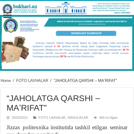
Home
/
FOTO LAVHALAR
/
“JAHOLATGA QARSHI – MAʼRIFAT”
“JAHOLATGA QARSHI –
MAʼRIFAT”
25/03/2021
FOTO LAVHALAR
,
YANGILIKLAR
666 koʻrilgan
Jizzax politexnika institutida tashkil etilgan seminar