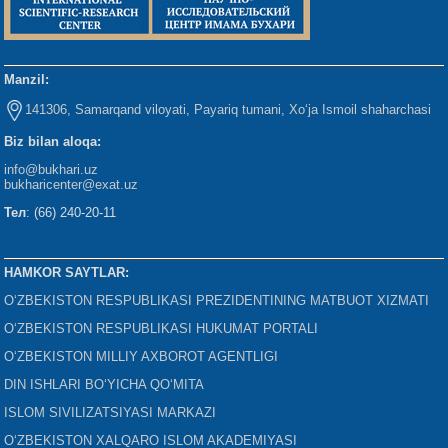
Manzil:
141306, Samarqand viloyati, Payariq tumani, Xo‘ja Ismoil shaharchasi
Biz bilan aloqa:
info@bukhari.uz
bukharicenter
@exat.uz
Тел
: (66) 240-20-11
HAMKOR SAYTLAR:
O‘ZBEKISTON RESPUBLIKASI PREZIDENTINING MATBUOT XIZMATI
O‘ZBEKISTON RESPUBLIKASI HUKUMAT PORTALI
O‘ZBEKISTON MILLIY AXBOROT AGENTLIGI
DIN ISHLARI BO‘YICHA QO‘MITA
ISLOM SIVILIZATSIYASI MARKAZI
O‘ZBEKISTON XALQARO ISLOM AKADEMIYASI