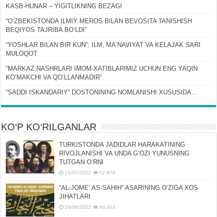
KASB-HUNAR – YIGITLIKNING BEZAGI
“OʻZBEKISTONDA ILMIY MEROS BILAN BEVOSITA TANISHISH
BEQIYOS TAJRIBA BOʻLDI”
“YOSHLAR BILAN BIR KUN”: ILM, MAʼNAVIYAT VA KELAJAK SARI
MULOQOT
“MARKAZ NASHRLARI IMOM-XATIBLARIMIZ UCHUN ENG YAQIN
KOʻMAKCHI VA QOʻLLANMADIR”
“SADDI ISKANDARIY” DOSTONINING NOMLANISHI XUSUSIDA…
KO‘P KO‘RILGANLAR
TURKISTONDA JADIDLAR HARAKATINING
RIVOJLANISHI VA UNDA GʻOZI YUNUSNING
TUTGAN OʻRNI
15/07/2022
52,879
“AL-JOMEʼ AS-SAHIH” ASARINING OʻZIGA XOS
JIHATLARI
29/08/2022
49,002