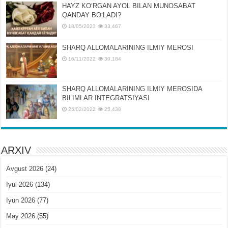
HAYZ KOʻRGAN AYOL BILAN MUNOSABAT
QANDAY BOʻLADI?
18/05/2023
33,467
SHARQ ALLOMALARINING ILMIY MEROSI
16/11/2022
30,184
SHARQ ALLOMALARINING ILMIY MЕROSIDA
BILIMLAR INTЕGRATSIYASI
25/02/2022
25,438
ARXIV
Avgust 2026
(24)
Iyul 2026
(134)
Iyun 2026
(77)
May 2026
(55)