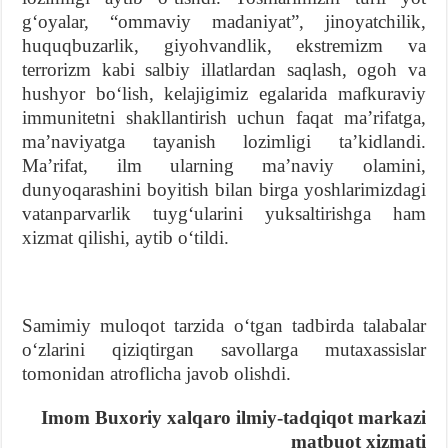
gʻoyalar, “ommaviy madaniyat”, jinoyatchilik,
huquqbuzarlik, giyohvandlik, ekstremizm va
terrorizm kabi salbiy illatlardan saqlash, ogoh va
hushyor boʻlish, kelajigimiz egalarida mafkuraviy
immunitetni shakllantirish uchun faqat maʼrifatga,
maʼnaviyatga tayanish lozimligi taʼkidlandi.
Maʼrifat, ilm ularning maʼnaviy olamini,
dunyoqarashini boyitish bilan birga yoshlarimizdagi
vatanparvarlik tuygʻularini yuksaltirishga ham
xizmat qilishi, aytib oʻtildi.
Samimiy muloqot tarzida oʻtgan tadbirda talabalar
oʻzlarini qiziqtirgan savollarga mutaxassislar
tomonidan atroflicha javob olishdi.
Imom Buxoriy xalqaro ilmiy-tadqiqot markazi
matbuot xizmati