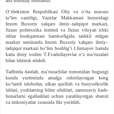
ana shunday nomlandi.
Oʻzbekiston Respublikasi Oliy va oʻrta maxsus
taʼlim vazirligi, Vazirlar Mahkamasi huzuridagi
Imom Buxoriy xalqaro ilmiy–tadqiqot markazi,
Jizzax politexnika instituti va Jizzax viloyati ichki
ishlar boshqarmasi hamkorligida tashkil etilgan
mazkur seminarda Imom Buxoriy xalqaro ilmiy–
tadqiqot markazi boʻlim boshligʻi J.Jumayev hamda
katta ilmiy xodim T.Evadullayevlar oʻz maʼruzalari
bilan ishtirok etishdi.
Tadbirda dastlab, maʼruzachilar tomonidan bugungi
kunda yurtimizda amalga oshirilayotgan keng
koʻlamli islohotlar, ulkan qurilish va bunyodkorlik
ishlari, yoshlarning bilim olishlari, zamonaviy kasb-
hunarlarni egallashlari uchun yaratilayotgan sharoit
va imkoniyatlar xususida fikr yuritildi.