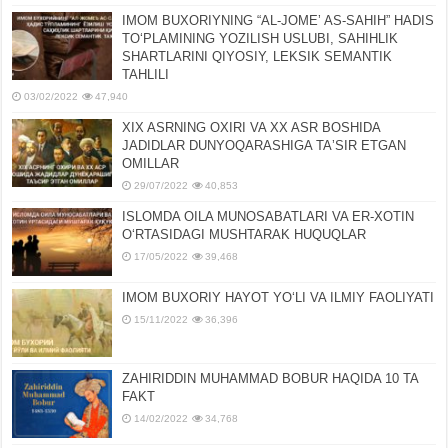
IMOM BUXORIYNING “AL-JOMEʼ AS-SAHIH” HADIS
TOʻPLAMINING YOZILISH USLUBI, SAHIHLIK
SHARTLARINI QIYOSIY, LЕKSIK SЕMANTIK
TAHLILI
03/02/2022
47,940
XIX ASRNING OXIRI VA XX ASR BOSHIDA
JADIDLAR DUNYOQARASHIGA TAʼSIR ETGAN
OMILLAR
29/07/2022
40,853
ISLOMDA OILA MUNOSABATLARI VA ER-XOTIN
OʻRTASIDAGI MUSHTARAK HUQUQLAR
17/05/2022
39,468
IMOM BUXORIY HAYOT YOʻLI VA ILMIY FAOLIYATI
15/11/2022
36,396
ZAHIRIDDIN MUHAMMAD BOBUR HAQIDA 10 TA
FAKT
14/02/2022
34,768