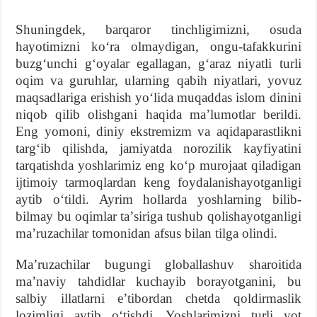
Shuningdek, barqaror tinchligimizni, osuda
hayotimizni koʻra olmaydigan, ongu-tafakkurini
buzgʻunchi gʻoyalar egallagan, gʻaraz niyatli turli
oqim va guruhlar, ularning qabih niyatlari, yovuz
maqsadlariga erishish yoʻlida muqaddas islom dinini
niqob qilib olishgani haqida maʼlumotlar berildi.
Eng yomoni, diniy ekstremizm va aqidaparastlikni
targʻib qilishda, jamiyatda norozilik kayfiyatini
tarqatishda yoshlarimiz eng koʻp murojaat qiladigan
ijtimoiy tarmoqlardan keng foydalanishayotganligi
aytib oʻtildi. Ayrim hollarda yoshlarning bilib-
bilmay bu oqimlar taʼsiriga tushub qolishayotganligi
maʼruzachilar tomonidan afsus bilan tilga olindi.
Maʼruzachilar bugungi globallashuv sharoitida
maʼnaviy tahdidlar kuchayib borayotganini, bu
salbiy illatlarni eʼtibordan chetda qoldirmaslik
lozimligi aytib oʻtishdi. Yoshlarimizni turli yot