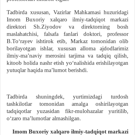
Tadbirda xususan, Vazirlar Mahkamasi huzuridagi
Imom Buxoriy xalqaro ilmiy-tadqiqot markazi
direktori Sh.Ziyodov va direktorning bosh
maslahatchisi, falsafa fanlari doktori, professor
B.Toʻrayev ishtirok etib, Markaz tomonidan olib
borilayotgan ishlar, xususan alloma ajdodlarimiz
ilmiy-maʼnaviy merosini tarjima va tadqiq qilish,
kitoob holida nashr etish yoʻnalishida erishilayotgan
yutuqlar haqida maʼlumot berishdi.
Tadbirda shuningdek, yurtimizdagi turdosh
tashkilotlar tomonidan amalga oshirilayotgan
tadqiqotlar yuzasidan fikr-mulohazalar yuritilib,
oʻzaro maʼlumotlar almashilgan.
Imom Buxoriy xalqaro ilmiy-tadqiqot markazi