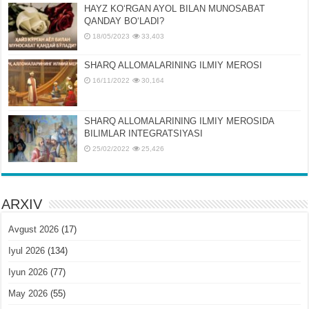
HAYZ KOʻRGAN AYOL BILAN MUNOSABAT
QANDAY BOʻLADI?
18/05/2023
33,403
SHARQ ALLOMALARINING ILMIY MEROSI
16/11/2022
30,164
SHARQ ALLOMALARINING ILMIY MЕROSIDA
BILIMLAR INTЕGRATSIYASI
25/02/2022
25,426
ARXIV
Avgust 2026
(17)
Iyul 2026
(134)
Iyun 2026
(77)
May 2026
(55)