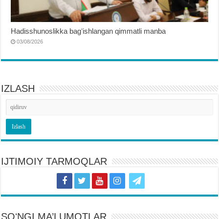
Hadisshunoslikka bagʻishlangan qimmatli manba
03/08/2026
IZLASH
IJTIMOIY TARMOQLAR
SOʻNGI MA’LUMOTLAR