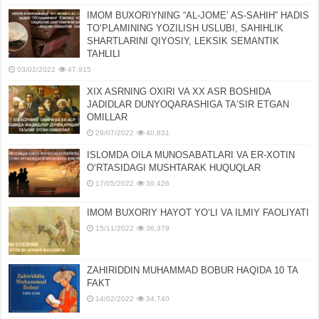
IMOM BUXORIYNING “AL-JOMEʼ AS-SAHIH” HADIS
TOʻPLAMINING YOZILISH USLUBI, SAHIHLIK
SHARTLARINI QIYOSIY, LЕKSIK SЕMANTIK
TAHLILI
03/02/2022
47,915
XIX ASRNING OXIRI VA XX ASR BOSHIDA
JADIDLAR DUNYOQARASHIGA TAʼSIR ETGAN
OMILLAR
29/07/2022
40,831
ISLOMDA OILA MUNOSABATLARI VA ER-XOTIN
OʻRTASIDAGI MUSHTARAK HUQUQLAR
17/05/2022
39,426
IMOM BUXORIY HAYOT YOʻLI VA ILMIY FAOLIYATI
15/11/2022
36,379
ZAHIRIDDIN MUHAMMAD BOBUR HAQIDA 10 TA
FAKT
14/02/2022
34,740