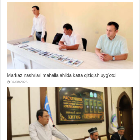
Markaz nashrlari mahalla ahlida katta qiziqish uygʻotdi
04/08/2026