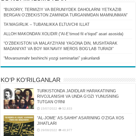
“BUXORIY, TERMIZIY VA BERUNIYDEK DAHOLARNI YETKAZIB
BERGAN OʻZBEKISTON ZAMINIDA TURGANIMDAN MAMNUNMAN”
TAʼMAGIRLIK – TUBANLIKKA ELTUVCHI ILLAT
ALLOH MAKONDAN XOLIDIR (“Al-Eʼtimod fil eʼtiqod” asari asosida)
“OʻZBEKISTON VA MALAYZIYANI YAGONA DIN, MUSHTARAK
MADANIYAT VA BOY MAʼNAVIY MEROS BOGʻLAB TURADI”
“Movarounnahr beshinchi yozgi seminarlari” yakunlandi
KO‘P KO‘RILGANLAR
TURKISTONDA JADIDLAR HARAKATINING
RIVOJLANISHI VA UNDA GʻOZI YUNUSNING
TUTGAN OʻRNI
15/07/2022
52,833
“AL-JOMEʼ AS-SAHIH” ASARINING OʻZIGA XOS
JIHATLARI
29/08/2022
48,977