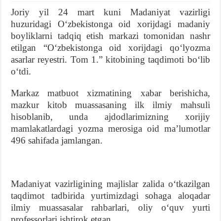
Joriy yil 24 mart kuni Madaniyat vazirligi
huzuridagi Oʻzbekistonga oid xorijdagi madaniy
boyliklarni tadqiq etish markazi tomonidan nashr
etilgan “Oʻzbekistonga oid xorijdagi qoʻlyozma
asarlar reyestri. Tom 1.” kitobining taqdimoti boʻlib
oʻtdi.
Markaz matbuot xizmatining xabar berishicha,
mazkur kitob muassasaning ilk ilmiy mahsuli
hisoblanib, unda ajdodlarimizning xorijiy
mamlakatlardagi yozma merosiga oid maʼlumotlar
496 sahifada jamlangan.
Madaniyat vazirligining majlislar zalida oʻtkazilgan
taqdimot tadbirida yurtimizdagi sohaga aloqadar
ilmiy muassasalar rahbarlari, oliy oʻquv yurti
professorlari ishtirok etgan.