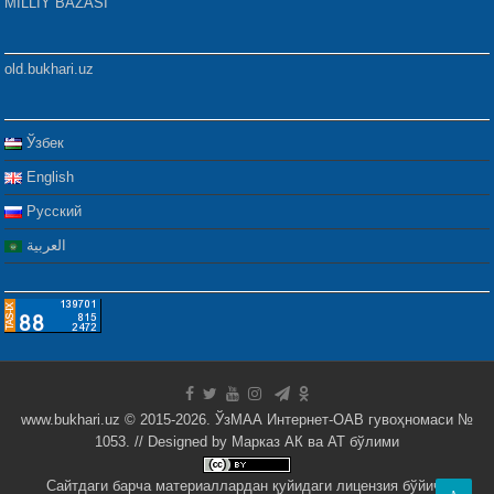
MILLIY BAZASI
old.bukhari.uz
Ўзбек
English
Русский
العربية
www.bukhari.uz © 2015-2026. ЎзМАА Интернет-ОАВ гувоҳномаси №
1053. // Designed by
Марказ АК ва АТ бўлими
Сайтдаги барча материаллардан қуйидаги лицензия бўйича