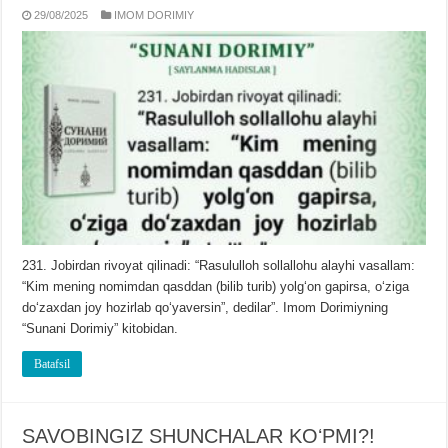
29/08/2025
IMOM DORIMIY
231. Jobirdan rivoyat qilinadi: “Rasululloh sollallohu alayhi vasallam:
“Kim mening nomimdan qasddan (bilib turib) yolgʻon gapirsa, oʻziga
doʻzaxdan joy hozirlab qoʻyaversin”, dedilar”. Imom Dorimiyning
“Sunani Dorimiy” kitobidan.
Batafsil
SAVOBINGIZ SHUNCHALAR KOʻPMI?!