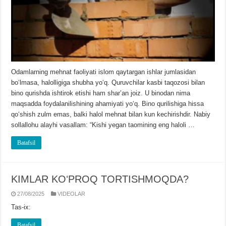
Odamlarning mehnat faoliyati islom qaytargan ishlar jumlasidan
boʻlmasa, halolligiga shubha yoʻq. Quruvchilar kasbi taqozosi bilan
bino qurishda ishtirok etishi ham sharʼan joiz. U binodan nima
maqsadda foydalanilishining ahamiyati yoʻq. Bino qurilishiga hissa
qoʻshish zulm emas, balki halol mehnat bilan kun kechirishdir. Nabiy
sollallohu alayhi vasallam: “Kishi yegan taomining eng haloli …
Batafsil
KIMLAR KOʻPROQ TORTISHMOQDA?
27/08/2025
VIDЕOLAR
Tas-ix:
Batafsil