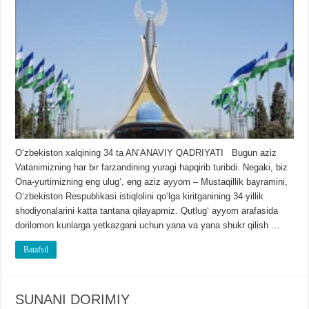
Oʻzbekiston xalqining 34 ta ANʼANAVIY QADRIYATI Bugun aziz
Vatanimizning har bir farzandining yuragi hapqirib turibdi. Negaki, biz
Ona-yurtimizning eng ulugʻ, eng aziz ayyom – Mustaqillik bayramini,
Oʻzbekiston Respublikasi istiqlolini qoʻlga kiritganining 34 yillik
shodiyonalarini katta tantana qilayapmiz. Qutlugʻ ayyom arafasida
dorilomon kunlarga yetkazgani uchun yana va yana shukr qilish …
Batafsil
SUNANI DORIMIY