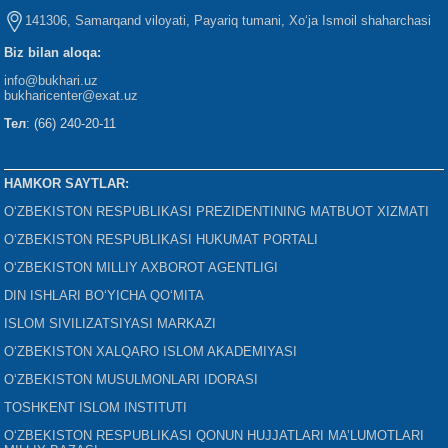
141306, Samarqand viloyati, Payariq tumani, Xo‘ja Ismoil shaharchasi
Biz bilan aloqa:
info@bukhari.uz
bukharicenter
@exat.uz
Тел
: (66) 240-20-11
HAMKOR SAYTLAR:
O‘ZBEKISTON RESPUBLIKASI PREZIDENTINING MATBUOT XIZMATI
O‘ZBEKISTON RESPUBLIKASI HUKUMAT PORTALI
O‘ZBEKISTON MILLIY AXBOROT AGENTLIGI
DIN ISHLARI BO‘YICHA QO‘MITA
ISLOM SIVILIZATSIYASI MARKAZI
O‘ZBEKISTON XALQARO ISLOM AKADEMIYASI
O‘ZBEKISTON MUSULMONLARI IDORASI
TOSHKENT ISLOM INSTITUTI
O‘ZBEKISTON RESPUBLIKASI QONUN HUJJATLARI MA’LUMOTLARI