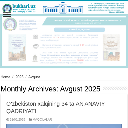
Home
/
2025
/
Avgust
Monthly Archives:
Avgust 2025
Oʻzbekiston xalqining 34 ta ANʼANAVIY
QADRIYATI
31/08/2025
MAQOLALAR