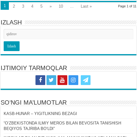
1
2
3
4
5
»
10
...
Last »
Page 1 of 11
IZLASH
IJTIMOIY TARMOQLAR
SOʻNGI MA’LUMOTLAR
KASB-HUNAR – YIGITLIKNING BEZAGI
“OʻZBEKISTONDA ILMIY MEROS BILAN BEVOSITA TANISHISH
BEQIYOS TAJRIBA BOʻLDI”