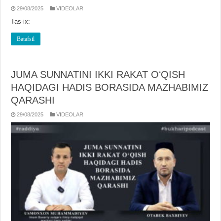
29/08/2025
VIDЕOLAR
Tas-ix:
Batafsil
JUMA SUNNATINI IKKI RAKAT OʻQISH
HAQIDAGI HADIS BORASIDA MAZHABIMIZ
QARASHI
29/08/2025
VIDЕOLAR