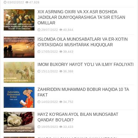
03/02/2022
47,928
XIX ASRNING OXIRI VA XX ASR BOSHIDA
JADIDLAR DUNYOQARASHIGA TAʼSIR ETGAN
OMILLAR
29/07/2022
40,844
ISLOMDA OILA MUNOSABATLARI VA ER-XOTIN
OʻRTASIDAGI MUSHTARAK HUQUQLAR
17/05/2022
39,443
IMOM BUXORIY HAYOT YOʻLI VA ILMIY FAOLIYATI
15/11/2022
36,388
ZAHIRIDDIN MUHAMMAD BOBUR HAQIDA 10 TA
FAKT
14/02/2022
34,752
HAYZ KOʻRGAN AYOL BILAN MUNOSABAT
QANDAY BOʻLADI?
18/05/2023
33,433