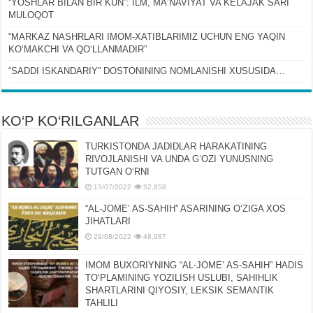
“YOSHLAR BILAN BIR KUN”: ILM, MAʼNAVIYAT VA KELAJAK SARI
MULOQOT
“MARKAZ NASHRLARI IMOM-XATIBLARIMIZ UCHUN ENG YAQIN
KOʻMAKCHI VA QOʻLLANMADIR”
“SADDI ISKANDARIY” DOSTONINING NOMLANISHI XUSUSIDA…
KO‘P KO‘RILGANLAR
TURKISTONDA JADIDLAR HARAKATINING
RIVOJLANISHI VA UNDA GʻOZI YUNUSNING
TUTGAN OʻRNI
15/07/2022
52,858
“AL-JOMEʼ AS-SAHIH” ASARINING OʻZIGA XOS
JIHATLARI
29/08/2022
48,987
IMOM BUXORIYNING “AL-JOMEʼ AS-SAHIH” HADIS
TOʻPLAMINING YOZILISH USLUBI, SAHIHLIK
SHARTLARINI QIYOSIY, LЕKSIK SЕMANTIK
TAHLILI