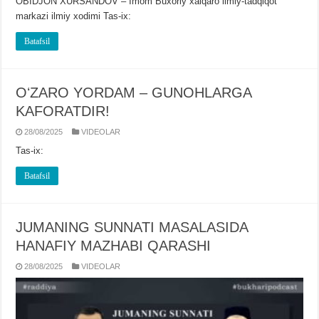
OBIDJON XURSANDOV – Imom Buxoriy xalqaro ilmiy-tadqiqot
markazi ilmiy xodimi Tas-ix:
Batafsil
OʻZARO YORDAM – GUNOHLARGA
KAFORATDIR!
28/08/2025
VIDЕOLAR
Tas-ix:
Batafsil
JUMANING SUNNATI MASALASIDA
HANAFIY MAZHABI QARASHI
28/08/2025
VIDЕOLAR