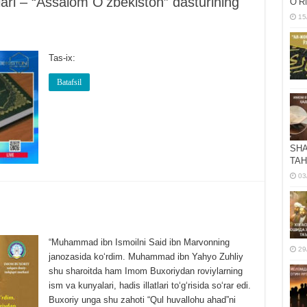
ari – “Assalom Oʻzbekiston” dasturining
OʻR
15
Tas-ix:
Batafsil
SHA
TAH
03
“Muhammad ibn Ismoilni Said ibn Marvonning
29
janozasida koʻrdim. Muhammad ibn Yahyo Zuhliy
shu sharoitda ham Imom Buxoriydan roviylarning
ism va kunyalari, hadis illatlari toʻgʻrisida soʻrar edi.
Buxoriy unga shu zahoti “Qul huvallohu ahad”ni