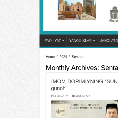
FAOLIYAT
YANGILIKLAR
JAHOLATG
Home
/
2024
/
Sentabr
Monthly Archives:
Senta
IMOM DORIMIYNING “SUNANI 
gunoh”
30/09/2024
VIDЕOLAR