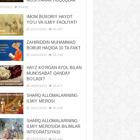
MUSHTARAK HUQUQLAR
/05/2022
39,432
IMOM BUXORIY HAYOT
YOʻLI VA ILMIY FAOLIYATI
15/11/2022
36,387
ZAHIRIDDIN MUHAMMAD
BOBUR HAQIDA 10 TA FAKT
14/02/2022
34,746
HAYZ KOʻRGAN AYOL BILAN
MUNOSABAT QANDAY
BOʻLADI?
18/05/2023
33,417
SHARQ ALLOMALARINING
ILMIY MEROSI
16/11/2022
30,166
SHARQ ALLOMALARINING
ILMIY MЕROSIDA BILIMLAR
INTЕGRATSIYASI
25/02/2022
25,430