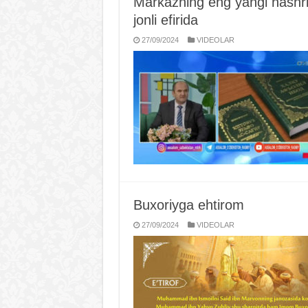
Markazning eng yangi nashrl
jonli efirida
27/09/2024
VIDЕOLAR
Buxoriyga ehtirom
27/09/2024
VIDЕOLAR