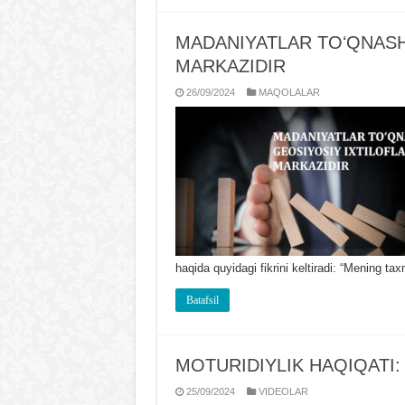
MADANIYATLAR TOʻQNASH
MARKAZIDIR
26/09/2024
MAQOLALAR
haqida quyidagi fikrini keltiradi: “Mening t
Batafsil
MOTURIDIYLIK HAQIQATI: Fa
25/09/2024
VIDЕOLAR