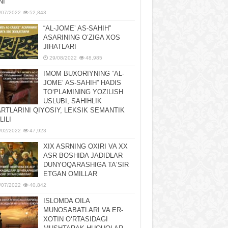
NI
/07/2022
52,843
“AL-JOMEʼ AS-SAHIH”
ASARINING OʻZIGA XOS
JIHATLARI
29/08/2022
48,985
IMOM BUXORIYNING “AL-
JOMEʼ AS-SAHIH” HADIS
TOʻPLAMINING YOZILISH
USLUBI, SAHIHLIK
RTLARINI QIYOSIY, LЕKSIK SЕMANTIK
LILI
/02/2022
47,923
XIX ASRNING OXIRI VA XX
ASR BOSHIDA JADIDLAR
DUNYOQARASHIGA TAʼSIR
ETGAN OMILLAR
/07/2022
40,842
ISLOMDA OILA
MUNOSABATLARI VA ER-
XOTIN OʻRTASIDAGI