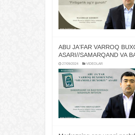
ABU JAʼFAR VARROQ BUX
ASARI//SAMARQAND VA B
27/09/2024
VIDЕOLAR