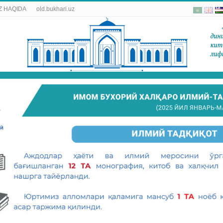
 HAQIDA
old.bukhari.uz