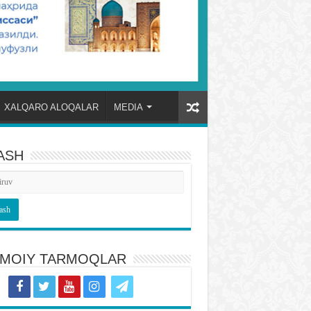
XALQARO ALOQALAR
MEDIA
ASH
TIMOIY TARMOQLAR