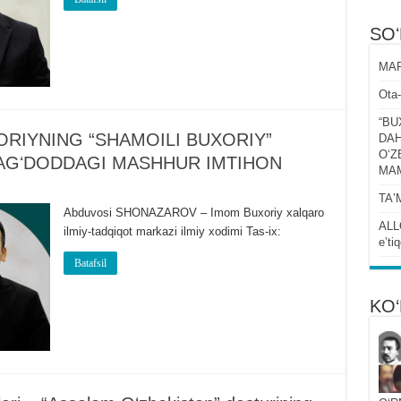
SO
MAR
Ota-
“BU
ORIYNING “SHAMOILI BUXORIY”
DAH
OʻZ
AGʻDODDAGI MASHHUR IMTIHON
MA
TAʼ
Abduvosi SHONAZAROV – Imom Buxoriy xalqaro
ALL
ilmiy-tadqiqot markazi ilmiy xodimi Tas-ix:
eʼti
Batafsil
KO‘