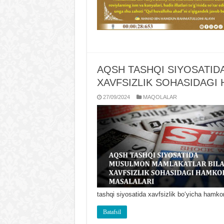
AQSH TASHQI SIYOSATI
XAVFSIZLIK SOHASIDAGI
27/09/2024
MAQOLALAR
tashqi siyosatida xavfsizlik boʻyicha hamko
Batafsil