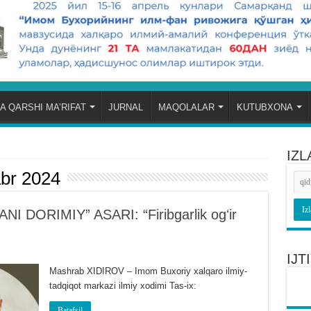
A QARSHI MA’RIFAT
JURNAL
MAQOLALAR
KUTUBXONA
IZL
br 2024
DORIMIY” ASARI: “Firibgarlik ogʻir
IJ
Mashrab XIDIROV – Imom Buxoriy xalqaro ilmiy-
tadqiqot markazi ilmiy xodimi Tas-ix:
Batafsil