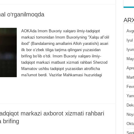
al o‘rganilmoqda
ARX
Avg
AOKAda Imom Buxoriy xalqaro ilmiy-tadqiqot
markazi tomonidan Imom Buxoriyning “Xalqu af’olil
Iyul
ibod” (Bandalarning amallarini Alloh yaratishi) asari
Iyun
ilk bor o‘zbek tiliga tarjima qilingani yuzasidan
brifing bo‘lib o‘tdi. Imom Buxoriy xalqaro ilmiy-
May
tadqiqot markazi matbuot xizmati rahbari Sherzod
Apre
Mamatov ushbu tadqiqot yuzasidan atroflicha
ma’lumot berdi. Vazirlar Mahkamasi huzuridagi
Mar
Fevr
Yan
Dek
adqiqot markazi axborot xizmati rahbari
Noy
brifing
Okt
Sen