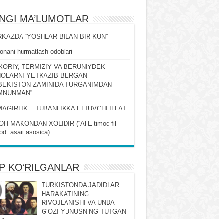
ʻNGI MA’LUMOTLAR
KAZDA “YOSHLAR BILAN BIR KUN”
onani hurmatlash odoblari
XORIY, TERMIZIY VA BERUNIYDEK
OLARNI YETKAZIB BERGAN
BEKISTON ZAMINIDA TURGANIMDAN
MNUNMAN”
MAGIRLIK – TUBANLIKKA ELTUVCHI ILLAT
OH MAKONDAN XOLIDIR (“Al-Eʼtimod fil
qod” asari asosida)
P KO‘RILGANLAR
TURKISTONDA JADIDLAR
HARAKATINING
RIVOJLANISHI VA UNDA
GʻOZI YUNUSNING TUTGAN