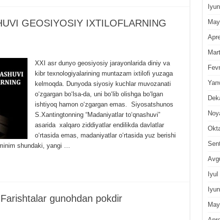
Iyun
UVI GEOSIYOSIY IXTILOFLARNING
May
Apre
Mar
XXI asr dunyo geosiyosiy jarayonlarida diniy va
Fevr
kibr texnologiyalarining muntazam ixtilofi yuzaga
Yan
kelmoqda. Dunyoda siyosiy kuchlar muvozanati
oʻzgargan boʻlsa-da, uni boʻlib olishga boʻlgan
Dek
ishtiyoq hamon oʻzgargan emas. Siyosatshunos
Noy
S.Xantingtonning “Madaniyatlar toʻqnashuvi”
asarida xalqaro ziddiyatlar endilikda davlatlar
Okt
oʻrtasida emas, madaniyatlar oʻrtasida yuz berishi
Sen
axminim shundaki, yangi …
Avg
Iyul
Iyun
rishtalar gunohdan pokdir
May
Apre