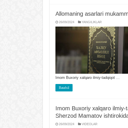
Allomaning asarlari mukamm
26/09/2024
YANGILIKLAR
Imom Buxoriy xalqaro ilmiy-tadqiqot …
Batafsil
Imom Buxoriy xalqaro ilmiy-t
Sherzod Mamatov ishtirokida 
26/09/2024
VIDЕOLAR