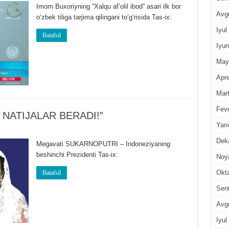
Imom Buxoriyning “Xalqu af’olil ibod” asari ilk bor
Avg
o‘zbek tiliga tarjima qilingani to‘g‘risida Tas-ix:
Iyul
Batafsil
Iyun
May
Apre
Mar
Fevr
NATIJALAR BERADI!”
Yan
Dek
Megavati SUKARNOPUTRI – Indoneziyaning
beshinchi Prezidenti Tas-ix:
Noy
Okt
Batafsil
Sen
Avg
Iyul