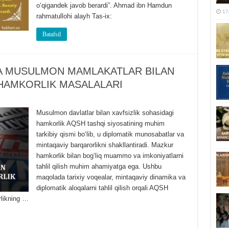
oʻqigandek javob berardi”. Ahmad ibn Hamdun
17
rahmatullohi alayh Tas-ix:
Batafsil
DA MUSULMON MAMLAKATLAR BILAN
 HAMKORLIK MASALALARI
Musulmon davlatlar bilan xavfsizlik sohasidagi
hamkorlik AQSH tashqi siyosatining muhim
tarkibiy qismi boʻlib, u diplomatik munosabatlar va
mintaqaviy barqarorlikni shakllantiradi. Mazkur
hamkorlik bilan bogʻliq muammo va imkoniyatlarni
tahlil qilish muhim ahamiyatga ega. Ushbu
maqolada tarixiy voqealar, mintaqaviy dinamika va
diplomatik aloqalarni tahlil qilish orqali AQSH
rlikning …