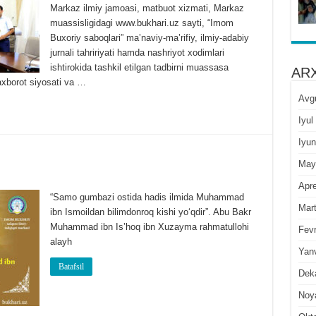
Markaz ilmiy jamoasi, matbuot xizmati, Markaz
muassisligidagi www.bukhari.uz sayti, “Imom
Buxoriy saboqlari” maʼnaviy-maʼrifiy, ilmiy-adabiy
jurnali tahririyati hamda nashriyot xodimlari
ishtirokida tashkil etilgan tadbirni muassasa
ARX
axborot siyosati va …
Avg
Iyul
Iyun
May
Apre
“Samo gumbazi ostida hadis ilmida Muhammad
Mar
ibn Ismoildan bilimdonroq kishi yoʻqdir”. Abu Bakr
Muhammad ibn Isʼhoq ibn Xuzayma rahmatullohi
Fevr
alayh
Yan
Batafsil
Dek
Noy