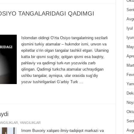
Okt
Sen
 OSIYO TANGALARIDAGI QADIMGI
Avg
Iyul
Iyun
Islomdan oldingi Oʻrta Osiyo tangalarining sezilarli
qismini turkiy atamalar – hukmdor ismi, unvon va
May
epitetlar oʻrin olgan tangalar tashkil etgan. Ularning
Apre
katta bir qismi sugʻdiy, qolgan qismi esa baqtriy,
pahlaviy va qadimgi turk-run yozuvida zarb
Mar
qilingan. Qadimgi turkcha atamalar uchraydigan
Fevr
ushbu tangalar, ayniqsa, ular orasida sugʻdiy
yozuv tushirilganlari Gʻarbiy Turk …
Yan
Dek
Noy
Okt
aydi
Sen
NGILIKLAR
,
YANGILIKLAR
Avg
Imom Buxoriy xalqaro ilmiy-tadqiqot markazi va