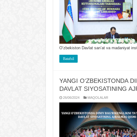
Oʻzbekiston Davlat sanʼat va madaniyat ins
Batafsil
YANGI OʻZBEKISTONDA DI
DAVLAT SIYOSATINING A
26/06/2024
MAQOLALAR