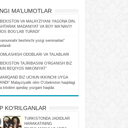
ʻNGI MA’LUMOTLAR
ZBEKISTON VA MALAYZIYANI YAGONA DIN,
HTARAK MADANIYAT VA BOY MAʼNAVIY
OS BOGʻLAB TURADI”
arounnahr beshinchi yozgi seminarlari”
nlandi
OMLASHISH ODOBLARI VA TALABLARI
ZBEKISTON TAJRIBASINI OʻRGANISH BIZ
UN BEQIYOS IMKONIYAT”
MARQAND BIZ UCHUN IKKINCHI UYGA
NDI” Malayziyalik olim Oʻzbekiston haqidagi
ra kitobini qanday yozgani haqida
P KO‘RILGANLAR
TURKISTONDA JADIDLAR
HARAKATINING