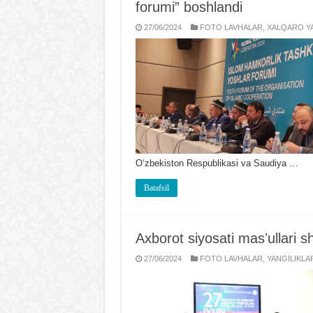
forumi” boshlandi
27/06/2024
FOTO LAVHALAR
,
XALQARO YA
Oʻzbekiston Respublikasi va Saudiya …
Batafsil
Axborot siyosati masʼullari s
27/06/2024
FOTO LAVHALAR
,
YANGILIKLA