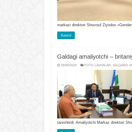
markazi direktori Shovosil Ziyodov «Gender 
Batafsil
Galdagi amaliyotchi – britani
28/06/2024
FOTO LAVHALAR
,
XALQARO YA
tanishtirdi. Amaliyotchi Markaz direktori Sh