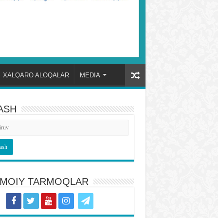
XALQARO ALOQALAR
MEDIA
ASH
TIMOIY TARMOQLAR