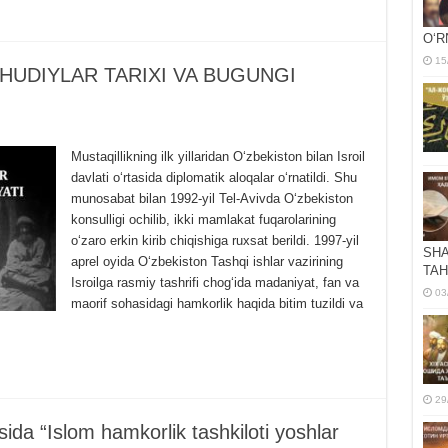
OʻR
15
UDIYLAR TARIXI VA BUGUNGI
Mustaqillikning ilk yillaridan O‘zbekiston bilan Isroil
davlati o‘rtasida diplomatik aloqalar o‘rnatildi. Shu
munosabat bilan 1992-yil Tel-Avivda O‘zbekiston
konsulligi ochilib, ikki mamlakat fuqarolarining
o‘zaro erkin kirib chiqishiga ruxsat berildi. 1997-yil
SHA
aprel oyida O‘zbekiston Tashqi ishlar vazirining
TAH
Isroilga rasmiy tashrifi chog‘ida madaniyat, fan va
03
maorif sohasidagi hamkorlik haqida bitim tuzildi va
29
sida “Islom hamkorlik tashkiloti yoshlar