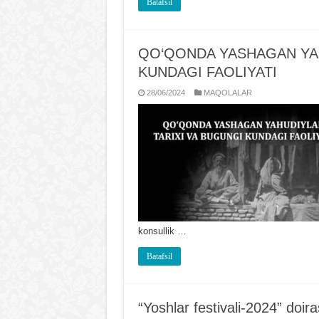
Batafsil
QO‘QONDA YASHAGAN YAH
KUNDAGI FAOLIYATI
28/06/2024
MAQOLALAR
konsullik …
Batafsil
“Yoshlar festivali-2024” doira