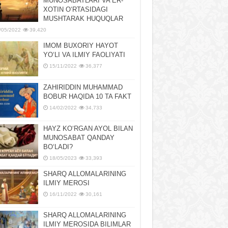
MUNOSABATLARI VA ER-
XOTIN OʻRTASIDAGI
MUSHTARAK HUQUQLAR
/05/2022
39,420
IMOM BUXORIY HAYOT
YOʻLI VA ILMIY FAOLIYATI
15/11/2022
36,377
ZAHIRIDDIN MUHAMMAD
BOBUR HAQIDA 10 TA FAKT
14/02/2022
34,733
HAYZ KOʻRGAN AYOL BILAN
MUNOSABAT QANDAY
BOʻLADI?
18/05/2023
33,393
SHARQ ALLOMALARINING
ILMIY MEROSI
16/11/2022
30,161
SHARQ ALLOMALARINING
ILMIY MЕROSIDA BILIMLAR