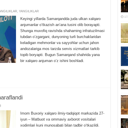
NGILIKLAR
,
YANGILIKLAR
17
Keyingi yillarda Samarqandda juda ulkan xalqaro
anjumanlar oʻtkazish anʼana tusini olib borayapti.
Shunga muvofiq ravishda shaharning infratuzilmasi
tubdan oʻzgargani, dunyoning turli burchaklaridan
keladigan mehmonlar va sayyohlar uchun jahon
andozalariga mos tarzda servis xizmatlari tarkib
topib boryapti. Bugun Samarqand shahrida yana
bir xalqaro anjuman oʻz ishini boshladi.
haraflandi
R
Imom Buxoriy xalqaro ilmiy-tadqiqot markazida 27-
iyun – Matbuot va ommaviy axborot vositalari
xodimlari kuni munosabati bilan tadbir oʻtkazildi.