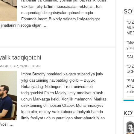
rahbarlar va xodimlar, yoshlar jamoat tashkilotlari
vakillari, oliy taʼlim muassasalari rektorlari, turli
SO
maqomdagi delegatsiyalar qatnashmoqda.
Forumda Imom Buxoriy xalqaro ilmiy-tadqiqot
“Oʻ
jihatlarini hisobga olgan …
MUS
MER
“Mov
yaku
yalik tadqiqotchi
SAL
“Oʻ
NGILIKLAR
,
YANGILIKLAR
UCH
Imom Buxoriy nomidagi xalqaro stipendiya joriy
yilgi dasturining navbatdagi gʻolibi – Buyuk
“SA
AYLA
Britaniyadagi Nottingem Trent universiteti
xoti
tadqiqotchisi Faleh Majdiy ilmiy amaliyot oʻtash
uchun Markazga keldi. Xorijlik mehmonni Markaz
direktorining oʻrinbosari Otabek Muhammadiyev
kutib olib, muzey va kutubxona faoliyati hamda
KO‘
ilmiy faoliyat uchun yaratilgan shart-sharoit bilan
ovosil …