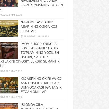
RIVOJLANISHI VA UNDA
GʻOZI YUNUSNING TUTGAN
NI
/07/2022
52,826
“AL-JOMEʼ AS-SAHIH”
ASARINING OʻZIGA XOS
JIHATLARI
29/08/2022
48,973
IMOM BUXORIYNING “AL-
JOMEʼ AS-SAHIH” HADIS
TOʻPLAMINING YOZILISH
USLUBI, SAHIHLIK
RTLARINI QIYOSIY, LЕKSIK SЕMANTIK
LILI
/02/2022
47,913
XIX ASRNING OXIRI VA XX
ASR BOSHIDA JADIDLAR
DUNYOQARASHIGA TAʼSIR
ETGAN OMILLAR
/07/2022
40,829
ISLOMDA OILA