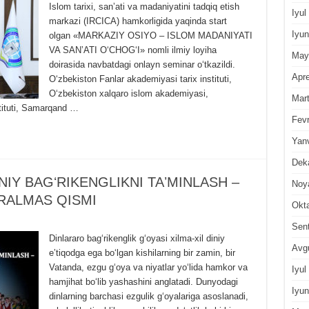
Islom tarixi, sanʼati va madaniyatini tadqiq etish
Iyul
markazi (IRCICA) hamkorligida yaqinda start
Iyun
olgan «MARKAZIY OSIYO – ISLOM MADANIYATI
VA SANʼATI OʻCHOGʻI» nomli ilmiy loyiha
May
doirasida navbatdagi onlayn seminar oʻtkazildi.
Apre
Oʻzbekiston Fanlar akademiyasi tarix instituti,
Oʻzbekiston xalqaro islom akademiyasi,
Mar
tituti, Samarqand …
Fevr
Yan
Dek
NIY BAGʻRIKENGLIKNI TAʼMINLASH –
Noy
JRALMAS QISMI
Okt
Sen
Dinlararo bagʻrikenglik gʻoyasi xilma-xil diniy
Avg
eʼtiqodga ega boʻlgan kishilarning bir zamin, bir
Vatanda, ezgu gʻoya va niyatlar yoʻlida hamkor va
Iyul
hamjihat boʻlib yashashini anglatadi. Dunyodagi
Iyun
dinlarning barchasi ezgulik gʻoyalariga asoslanadi,