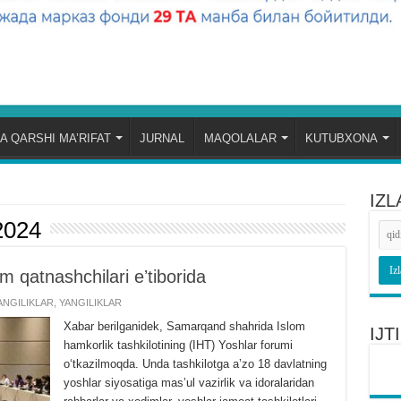
A QARSHI MA’RIFAT
JURNAL
MAQOLALAR
KUTUBXONA
IZL
2024
 qatnashchilari eʼtiborida
NGILIKLAR
,
YANGILIKLAR
Xabar berilganidek, Samarqand shahrida Islom
IJ
hamkorlik tashkilotining (IHT) Yoshlar forumi
oʻtkazilmoqda. Unda tashkilotga aʼzo 18 davlatning
yoshlar siyosatiga masʼul vazirlik va idoralaridan