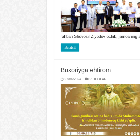
rahbari Shovosil Ziyodov ochib, jamoaning 
Batafsil
Buxoriyga ehtirom
27/06/2024
VIDЕOLAR