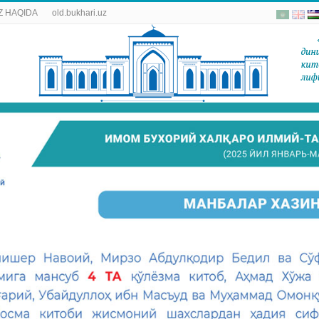
 HAQIDA
old.bukhari.uz