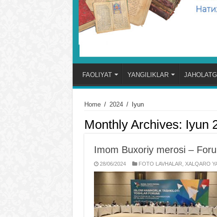
FAOLIYAT
YANGILIKLAR
JAHOLATG
Home
/
2024
/
Iyun
Monthly Archives:
Iyun 
Imom Buxoriy merosi – Forum
28/06/2024
FOTO LAVHALAR
,
XALQARO YA