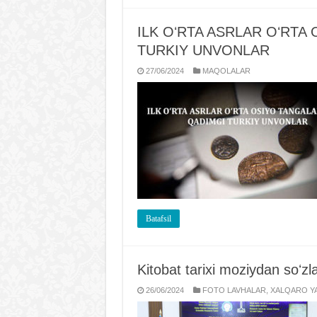
ILK OʻRTA ASRLAR OʻRTA
TURKIY UNVONLAR
27/06/2024
MAQOLALAR
Batafsil
Kitobat tarixi moziydan soʻzl
26/06/2024
FOTO LAVHALAR
,
XALQARO YA