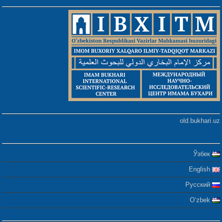
old.bukhari.uz
Ўзбек
English
Русский
Oʻzbek