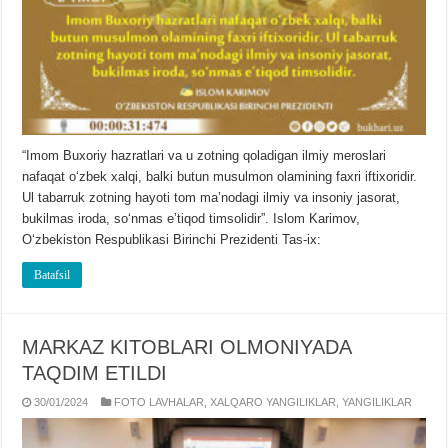
“Imom Buxoriy hazratlari va u zotning qoladigan ilmiy meroslari
nafaqat oʻzbek xalqi, balki butun musulmon olamining faxri iftixoridir.
Ul tabarruk zotning hayoti tom maʼnodagi ilmiy va insoniy jasorat,
bukilmas iroda, soʻnmas eʼtiqod timsolidir”. Islom Karimov,
Oʻzbekiston Respublikasi Birinchi Prezidenti Tas-ix:
Batafsil
MARKAZ KITOBLARI OLMONIYADA
TAQDIM ETILDI
30/01/2024
FOTO LAVHALAR
,
XALQARO YANGILIKLAR
,
YANGILIKLAR