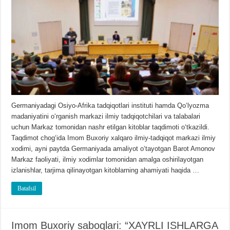
Germaniyadagi Osiyo-Afrika tadqiqotlari instituti hamda Qoʻlyozma
madaniyatini oʻrganish markazi ilmiy tadqiqotchilari va talabalari
uchun Markaz tomonidan nashr etilgan kitoblar taqdimoti oʻtkazildi.
Taqdimot chogʻida Imom Buxoriy xalqaro ilmiy-tadqiqot markazi ilmiy
xodimi, ayni paytda Germaniyada amaliyot oʻtayotgan Barot Amonov
Markaz faoliyati, ilmiy xodimlar tomonidan amalga oshirilayotgan
izlanishlar, tarjima qilinayotgan kitoblarning ahamiyati haqida …
Batafsil
Imom Buxoriy saboqlari: “XAYRLI ISHLARGA