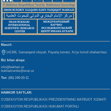
Manzil:
141306, Samarqand viloyati, Payariq tumani, Xo‘ja Ismoil shaharchasi
Biz bilan aloqa:
info@bukhari.uz
bukharicenter
@exat.uz
Тел
: (66) 240-20-11
HAMKOR SAYTLAR:
O‘ZBEKISTON RESPUBLIKASI PREZIDENTINING MATBUOT XIZMATI
O‘ZBEKISTON RESPUBLIKASI HUKUMAT PORTALI