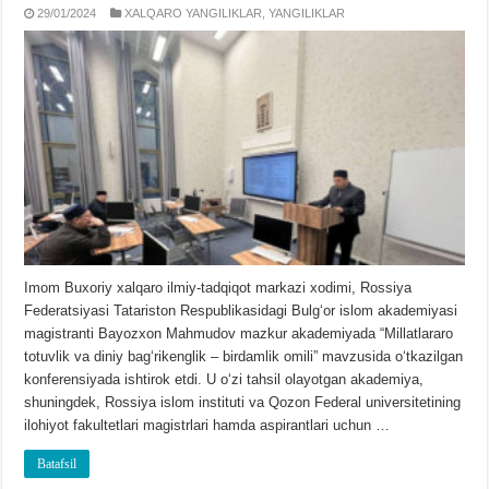
29/01/2024
XALQARO YANGILIKLAR
,
YANGILIKLAR
Imom Buxoriy xalqaro ilmiy-tadqiqot markazi xodimi, Rossiya
Federatsiyasi Tatariston Respublikasidagi Bulgʻor islom akademiyasi
magistranti Bayozxon Mahmudov mazkur akademiyada “Millatlararo
totuvlik va diniy bagʻrikenglik – birdamlik omili” mavzusida oʻtkazilgan
konferensiyada ishtirok etdi. U oʻzi tahsil olayotgan akademiya,
shuningdek, Rossiya islom instituti va Qozon Federal universitetining
ilohiyot fakultetlari magistrlari hamda aspirantlari uchun …
Batafsil