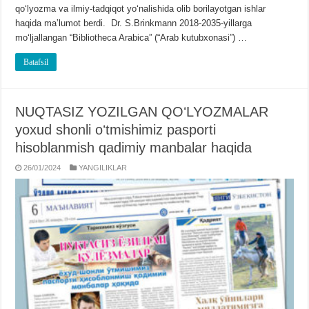
qoʻlyozma va ilmiy-tadqiqot yoʻnalishida olib borilayotgan ishlar
haqida maʼlumot berdi. Dr. S.Brinkmann 2018-2035-yillarga
moʻljallangan “Bibliotheca Arabica” (“Arab kutubxonasi”) …
Batafsil
NUQTASIZ YOZILGAN QOʻLYOZMALAR
yoxud shonli oʻtmishimiz pasporti
hisoblanmish qadimiy manbalar haqida
26/01/2024
YANGILIKLAR