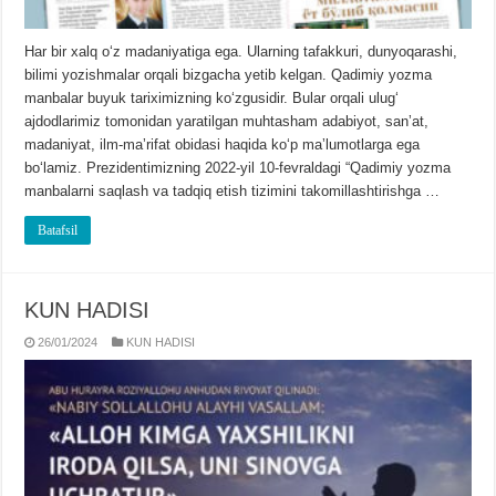
Har bir xalq oʻz madaniyatiga ega. Ularning tafakkuri, dunyoqarashi,
bilimi yozishmalar orqali bizgacha yetib kelgan. Qadimiy yozma
manbalar buyuk tariximizning koʻzgusidir. Bular orqali ulugʻ
ajdodlarimiz tomonidan yaratilgan muhtasham adabiyot, sanʼat,
madaniyat, ilm-maʼrifat obidasi haqida koʻp maʼlumotlarga ega
boʻlamiz. Prezidentimizning 2022-yil 10-fevraldagi “Qadimiy yozma
manbalarni saqlash va tadqiq etish tizimini takomillashtirishga …
Batafsil
KUN HADISI
26/01/2024
KUN HADISI