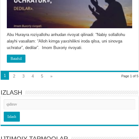
Abu Hurayra roziyallohu anhudan rivoyat qilinadi: “Nabiy sollallohu
alayhi vasallam: “Alloh kimga yaxshilikni iroda qilsa, uni sinovga
uchratur”, dedilar”. Imom Buxoriy rivoyati.
Batafsil
1
2
3
4
5
»
Page 1 of 5
IZLASH
IJTIMOIY TARMOQLAR