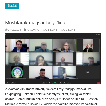
Batafsil
Mushtarak maqsadlar yoʻlida
27/01/2024
XALQARO YANGILIKLAR
,
YANGILIKLAR
26-yanvar kuni Imom Buxoriy xalqaro ilmiy-tadqiqot markazi va
Leypsigdagi Sakson Fanlar akademiyasi olimi, filologiya fanlari
doktori Stefani Brinkmann bilan onlayn muloqot boʻlib oʻtdi. Dastlab
Markaz direktori Shovosil Ziyodov faoliyatning maqsad va vazifalari,