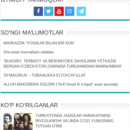
SOʻNGI MA’LUMOTLAR
MARKAZDA “YOSHLAR BILAN BIR KUN”
Ota-onani hurmatlash odoblari
“BUXORIY, TERMIZIY VA BERUNIYDEK DAHOLARNI YETKAZIB
BERGAN OʻZBEKISTON ZAMINIDA TURGANIMDAN MAMNUNMAN”
TAʼMAGIRLIK – TUBANLIKKA ELTUVCHI ILLAT
ALLOH MAKONDAN XOLIDIR (“Al-Eʼtimod fil eʼtiqod” asari asosida)
KO‘P KO‘RILGANLAR
TURKISTONDA JADIDLAR HARAKATINING
RIVOJLANISHI VA UNDA GʻOZI YUNUSNING
TUTGAN OʻRNI