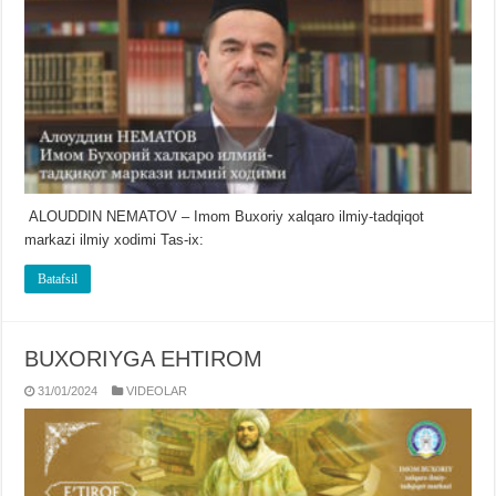
ALOUDDIN NEMATOV – Imom Buxoriy xalqaro ilmiy-tadqiqot
markazi ilmiy xodimi Tas-ix:
Batafsil
BUXORIYGA EHTIROM
31/01/2024
VIDЕOLAR