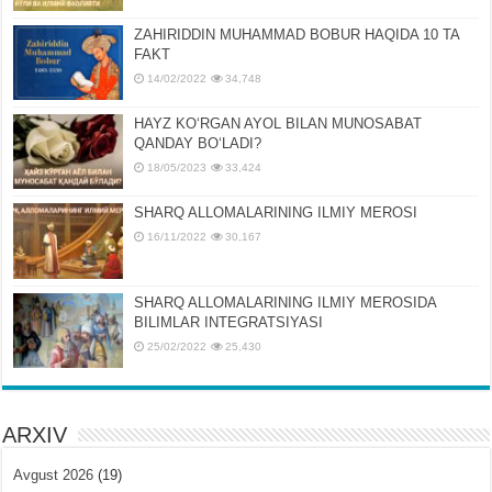
ZAHIRIDDIN MUHAMMAD BOBUR HAQIDA 10 TA
FAKT
14/02/2022
34,748
HAYZ KOʻRGAN AYOL BILAN MUNOSABAT
QANDAY BOʻLADI?
18/05/2023
33,424
SHARQ ALLOMALARINING ILMIY MEROSI
16/11/2022
30,167
SHARQ ALLOMALARINING ILMIY MЕROSIDA
BILIMLAR INTЕGRATSIYASI
25/02/2022
25,430
ARXIV
Avgust 2026
(19)