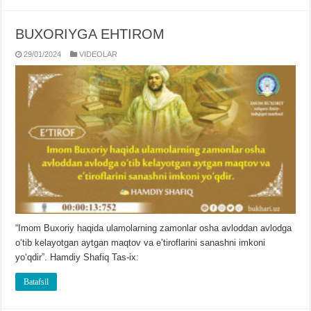
BUXORIYGA EHTIROM
29/01/2024
VIDЕOLAR
“Imom Buxoriy haqida ulamolarning zamonlar osha avloddan avlodga
oʻtib kelayotgan aytgan maqtov va eʼtiroflarini sanashni imkoni
yoʻqdir”. Hamdiy Shafiq Tas-ix:
Batafsil