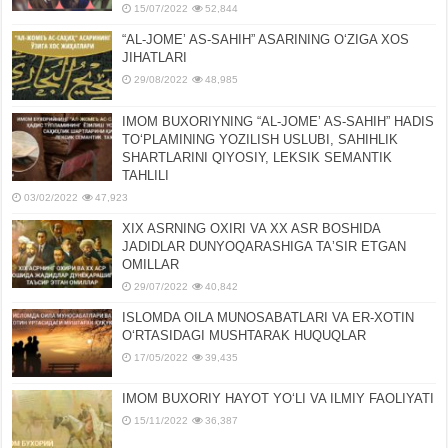
15/07/2022
52,844
“AL-JOMEʼ AS-SAHIH” ASARINING OʻZIGA XOS
JIHATLARI
29/08/2022
48,985
IMOM BUXORIYNING “AL-JOMEʼ AS-SAHIH” HADIS
TOʻPLAMINING YOZILISH USLUBI, SAHIHLIK
SHARTLARINI QIYOSIY, LЕKSIK SЕMANTIK
TAHLILI
03/02/2022
47,923
XIX ASRNING OXIRI VA XX ASR BOSHIDA
JADIDLAR DUNYOQARASHIGA TAʼSIR ETGAN
OMILLAR
29/07/2022
40,842
ISLOMDA OILA MUNOSABATLARI VA ER-XOTIN
OʻRTASIDAGI MUSHTARAK HUQUQLAR
17/05/2022
39,435
IMOM BUXORIY HAYOT YOʻLI VA ILMIY FAOLIYATI
15/11/2022
36,387