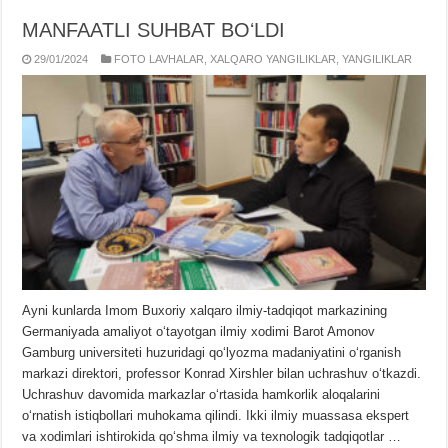
MANFAATLI SUHBAT BOʻLDI
29/01/2024
FOTO LAVHALAR
,
XALQARO YANGILIKLAR
,
YANGILIKLAR
Ayni kunlarda Imom Buxoriy xalqaro ilmiy-tadqiqot markazining
Germaniyada amaliyot oʻtayotgan ilmiy xodimi Barot Amonov
Gamburg universiteti huzuridagi qoʻlyozma madaniyatini oʻrganish
markazi direktori, professor Konrad Xirshler bilan uchrashuv oʻtkazdi.
Uchrashuv davomida markazlar oʻrtasida hamkorlik aloqalarini
oʻrnatish istiqbollari muhokama qilindi. Ikki ilmiy muassasa ekspert
va xodimlari ishtirokida qoʻshma ilmiy va texnologik tadqiqotlar …