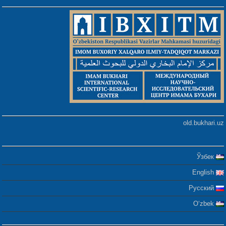
old.bukhari.uz
Ўзбек
English
Русский
Oʻzbek