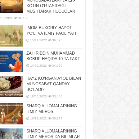
MUNOSABATLARI VA ER-
XOTIN OʻRTASIDAGI
MUSHTARAK HUQUQLAR
/05/2022
39,456
IMOM BUXORIY HAYOT
YOʻLI VA ILMIY FAOLIYATI
15/11/2022
36,393
ZAHIRIDDIN MUHAMMAD
BOBUR HAQIDA 10 TA FAKT
14/02/2022
34,759
HAYZ KOʻRGAN AYOL BILAN
MUNOSABAT QANDAY
BOʻLADI?
18/05/2023
33,446
SHARQ ALLOMALARINING
ILMIY MEROSI
16/11/2022
30,177
SHARQ ALLOMALARINING
ILMIY MЕROSIDA BILIMLAR