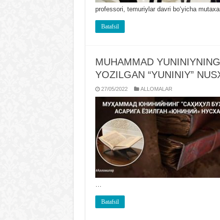
professori, temuriylar davri boʻyicha mutax
Batafsil
MUHAMMAD YUNINIYNING 
YOZILGAN “YUNINIY” NUS
27/05/2022
ALLOMALAR
…
Batafsil