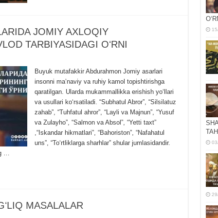
OʻR
LARIDA JOMIY AXLOQIY
15
LOD TARBIYASIDAGI OʻRNI
Buyuk mutafakkir Abdurahmon Jomiy asarlari
insonni maʼnaviy va ruhiy kamol topishtirishga
qaratilgan. Ularda mukammallikka erishish yoʻllari
va usullari koʻrsatiladi. “Subhatul Abror”, “Silsilatuz
zahab”, “Tuhfatul ahror”, “Layli va Majnun”, “Yusuf
va Zulayho”, “Salmon va Absol”, “Yetti taxt”
SHA
TAH
,“Iskandar hikmatlari”, “Bahoriston”, “Nafahatul
uns”, “Toʻrtliklarga sharhlar” shular jumlasidandir.
03
ng …
29
GʻLIQ MASALALAR