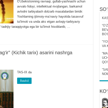
Oʻzbekistonning ravnaqi, gullab-yashnashi uchun
avvalo fidoyi, intellektual rivojlangan, barkamol
SO
avlodni tarbiyalash dolzarb masalalardan biridir.
Yoshlarning ijtimoiy-maʼnaviy hayotida tasavvuf
KAS
taʼlimoti va unda aks etgan axloqiy-tarbiyaviy
“Oʻ
drijiy taraqqiyotga ega bir taʼlimot hisoblanib, …
BEV
BOʻ
“YO
VA 
ʻir” (Kichik tarix) asarini nashrga
“MA
UCH
QOʻ
“SA
TAS-IX da
NOM
Batafsil
KO‘