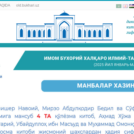
AQIDA
old.bukhari.uz