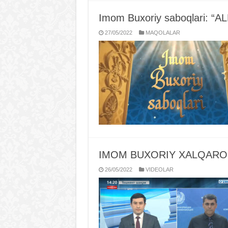
Imom Buxoriy saboqlari: 
27/05/2022
MAQOLALAR
IMOM BUXORIY XALQARO 
26/05/2022
VIDЕOLAR