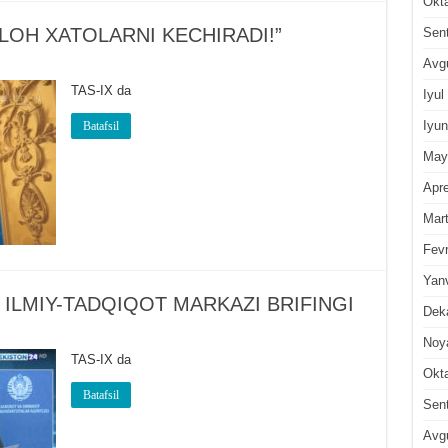
Okt
“ALLOH XATOLARNI KЕCHIRADI!”
Sen
Avg
TAS-IX da
Iyul
Iyun
Batafsil
May
Apre
Mar
Fevr
Yan
ILMIY-TADQIQOT MARKAZI BRIFINGI
Dek
Noy
TAS-IX da
Okt
Batafsil
Sen
Avg