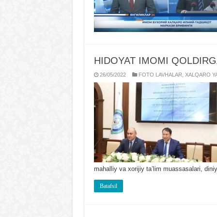
HIDOYAT IMOMI QOLDIRG
26/05/2022
FOTO LAVHALAR
,
XALQARO YA
mahalliy va xorijiy taʼlim muassasalari, din
Batafsil