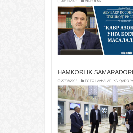
30/05/2022
VIDЕOLAR
HAMKORLIK SAMARADORLI
27/05/2022
FOTO LAVHALAR
,
XALQARO YA