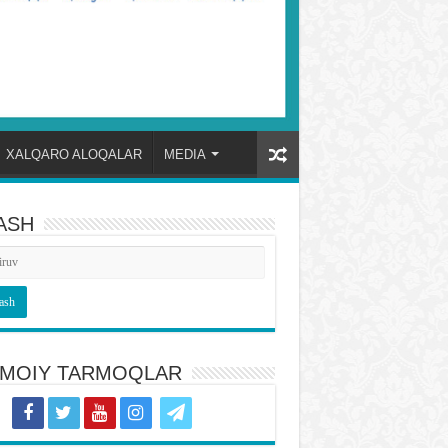
XALQARO ALOQALAR
MEDIA
ASH
TIMOIY TARMOQLAR