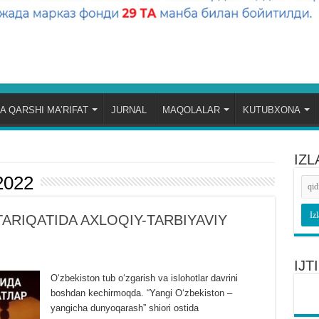
A QARSHI MA’RIFAT
JURNAL
MAQOLALAR
KUTUBXONA
IZL
2022
TARIQATIDA AXLOQIY-TARBIYAVIY
IJ
Oʻzbekiston tub oʻzgarish va islohotlar davrini
boshdan kechirmoqda. “Yangi Oʻzbekiston –
yangicha dunyoqarash” shiori ostida