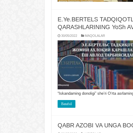
E.Ye.BЕRTЕLS TADQIQOT
QARASHLARINING YoSh AV
30/05/2022
MAQOLALAR
“Iskandarning donoligi” sheʼri Oʻrta asrlarni
Batafsil
QABR AZOBI VA UNGA BO