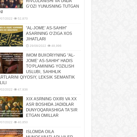
RIVOJLANISHI VA UNDA
GʻOZI YUNUSNING TUTGAN
NI
/07/2022
52,870
“AL-JOMEʼ AS-SAHIH”
ASARINING OʻZIGA XOS
JIHATLARI
29/08/2022
48,996
IMOM BUXORIYNING “AL-
JOMEʼ AS-SAHIH” HADIS
TOʻPLAMINING YOZILISH
USLUBI, SAHIHLIK
RTLARINI QIYOSIY, LЕKSIK SЕMANTIK
LILI
/02/2022
47,936
XIX ASRNING OXIRI VA XX
ASR BOSHIDA JADIDLAR
DUNYOQARASHIGA TAʼSIR
ETGAN OMILLAR
/07/2022
40,850
ISLOMDA OILA