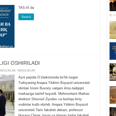
TAS-IX da
17
Batafsil
GI OSHIRILADI
NGILIKLAR
,
YANGILIKLAR
Ayni paytda Oʻzbekistonda boʻlib turgan
Turkiyaning Anqara Yildirim Boyazid universiteti
olimlari Imom Buxoriy xalqaro ilmiy-tadqiqot
markaziga tashrif buyurdi. Mehmonlarni Markaz
direktori Shovosil Ziyodov va boshqa ilmiy
xodimlar kutib olishdi. Anqara Yildirim Boyazid
universiteti Tarix fakulteti dekani, professor
Husayn Chinar, Inson va ijtimoiy fanlar fakulteti