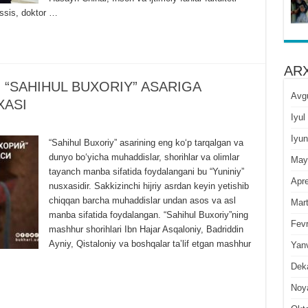
assis, doktor …
ARX
“SAHIHUL BUXORIY” ASARIGA
Avg
XASI
Iyul
Iyun
“Sahihul Buxoriy” asarining eng koʻp tarqalgan va
dunyo boʻyicha muhaddislar, shorihlar va olimlar
May
tayanch manba sifatida foydalangani bu “Yuniniy”
Apre
nusxasidir. Sakkizinchi hijriy asrdan keyin yetishib
chiqqan barcha muhaddislar undan asos va asl
Mar
manba sifatida foydalangan. “Sahihul Buxoriy”ning
Fevr
mashhur shorihlari Ibn Hajar Asqaloniy, Badriddin
Ayniy, Qistaloniy va boshqalar taʼlif etgan mashhur
Yan
Dek
Noy