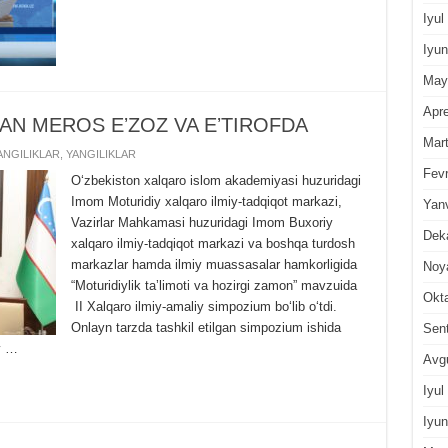
Iyul
Iyun
May
Apre
AN MЕROS EʼZOZ VA EʼTIROFDA
Mar
NGILIKLAR
,
YANGILIKLAR
Fevr
Oʻzbekiston xalqaro islom akademiyasi huzuridagi
Imom Moturidiy xalqaro ilmiy-tadqiqot markazi,
Yan
Vazirlar Mahkamasi huzuridagi Imom Buxoriy
Dek
xalqaro ilmiy-tadqiqot markazi va boshqa turdosh
markazlar hamda ilmiy muassasalar hamkorligida
Noy
“Moturidiylik taʼlimoti va hozirgi zamon” mavzuida
Okt
II Xalqaro ilmiy-amaliy simpozium boʻlib oʻtdi.
Onlayn tarzda tashkil etilgan simpozium ishida
Sen
iy …
Avg
Iyul
Iyun