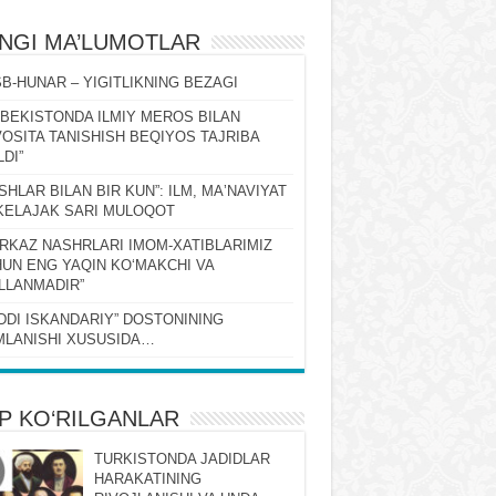
ʻNGI MA’LUMOTLAR
B-HUNAR – YIGITLIKNING BEZAGI
ZBEKISTONDA ILMIY MEROS BILAN
OSITA TANISHISH BEQIYOS TAJRIBA
LDI”
SHLAR BILAN BIR KUN”: ILM, MAʼNAVIYAT
KELAJAK SARI MULOQOT
RKAZ NASHRLARI IMOM-XATIBLARIMIZ
UN ENG YAQIN KOʻMAKCHI VA
LLANMADIR”
DDI ISKANDARIY” DOSTONINING
LANISHI XUSUSIDA…
P KO‘RILGANLAR
TURKISTONDA JADIDLAR
HARAKATINING