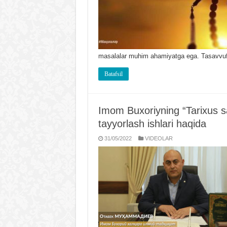
masalalar muhim ahamiyatga ega. Tasavvuf ta
Batafsil
Imom Buxoriyning “Tarixus sag
tayyorlash ishlari haqida
31/05/2022
VIDЕOLAR