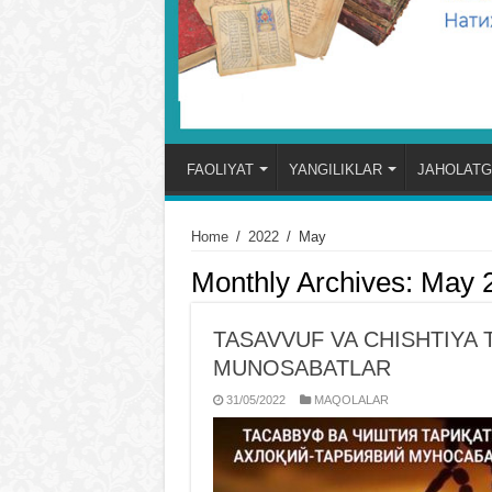
FAOLIYAT
YANGILIKLAR
JAHOLATG
Home
/
2022
/
May
Monthly Archives:
May 
TASAVVUF VA CHISHTIYA 
MUNOSABATLAR
31/05/2022
MAQOLALAR