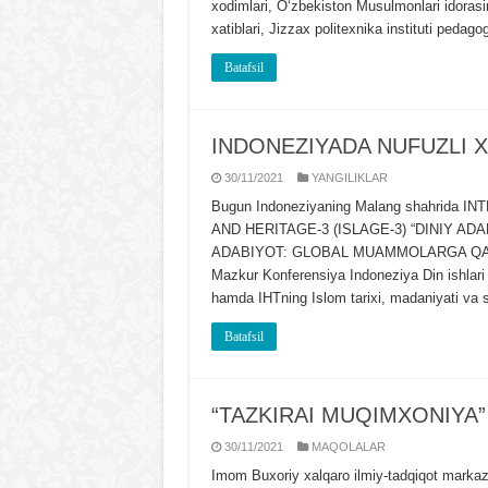
xodimlari, Oʻzbekiston Musulmonlari idorasini
xatiblari, Jizzax politexnika instituti pedag
Batafsil
INDONЕZIYADA NUFUZLI 
30/11/2021
YANGILIKLAR
Bugun Indoneziyaning Malang shahrid
AND HERITAGE-3 (ISLAGE-3) “DINIY A
ADABIYOT: GLOBAL MUAMMOLARGA QARSHI” 
Mazkur Konferensiya Indoneziya Din ishlari 
hamda IHTning Islom tarixi, madaniyati va s
Batafsil
“TAZKIRAI MUQIMXONIYA”
30/11/2021
MAQOLALAR
Imom Buxoriy xalqaro ilmiy-tadqiqot markaz