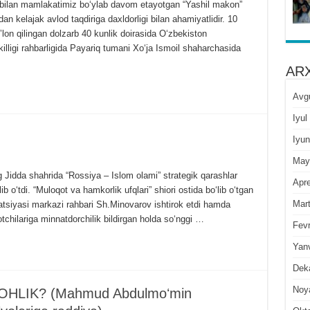
 bilan mamlakatimiz boʻylab davom etayotgan “Yashil makon”
n kelajak avlod taqdiriga daxldorligi bilan ahamiyatlidir. 10
lon qilingan dolzarb 40 kunlik doirasida Oʻzbekiston
illigi rahbarligida Payariq tumani Xoʻja Ismoil shaharchasida
ARX
Avg
Iyul
Iyun
May
g Jidda shahrida “Rossiya – Islom olami” strategik qarashlar
Apre
lib oʻtdi. “Muloqot va hamkorlik ufqlari” shiori ostida boʻlib oʻtgan
Mar
atsiyasi markazi rahbari Sh.Minovarov ishtirok etdi hamda
chilariga minnatdorchilik bildirgan holda soʻnggi …
Fevr
Yan
Dek
Noy
HLIK? (Mahmud Abdulmoʻmin