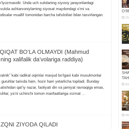
qoʻlyozmasidir. Unda uch sulolaning siyosiy jarayonlardagi
sulola ashtarxoniylarning siyosat maydondagi oʻrni va
OʻR
isalar muallif tomonidan barcha tafsilotlari bilan tasvirlangan.
15
IQAT BOʻLA OLMAYDI (Mahmud
ing xalifalik daʼvolariga raddiya)
SHA
yatnik” kabi radikal oqimlar mavjud boʻlgani kabi musulmonlar
TAH
 guruhlar tarixda ham, hozir ham yetarlicha topiladi. Bunday
03
atishidan qatʼiy nazar, faoliyati din va jamiyat ravnaqiga emas,
uruhlar, yaʼni uchinchi tomon manfaatlariga xizmat …
29
ZQNI ZIYODA QILADI