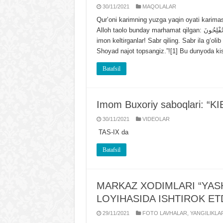
30/11/2021
MAQOLALAR
Qurʼoni karimning yuzga yaqin oyati karima
Alloh taolo bunday marhamat qilgan: يَا أَيُّهَا الَّذِينَ آَمَنُوا اصْبِرُوا وَصَابِرُوا وَرَابِطُوا وَاتَّقُوا اللَّهَ لَعَلَّكُمْ تُفْلِحُونَ “Ey
imon keltirganlar! Sabr qiling. Sabr ila gʻoli
Shoyad najot topsangiz.”![1] Bu dunyoda k
Batafsil
Imom Buxoriy saboqlari: 
30/11/2021
VIDЕOLAR
TAS-IX da
Batafsil
MARKAZ XODIMLARI “YAS
LOYIHASIDA ISHTIROK ET
29/11/2021
FOTO LAVHALAR
,
YANGILIKLA