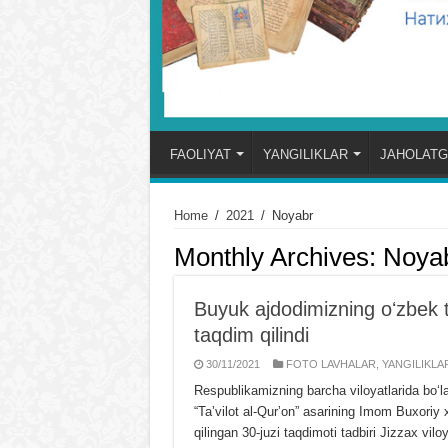
FAOLIYAT
YANGILIKLAR
JAHOLATG
Home
/
2021
/
Noyabr
Monthly Archives:
Noya
Buyuk ajdodimizning oʻzbek ti
taqdim qilindi
30/11/2021
FOTO LAVHALAR
,
YANGILIKLA
Respublikamizning barcha viloyatlarida boʻ
“Taʼvilot al-Qurʼon” asarining Imom Buxoriy 
qilingan 30-juzi taqdimoti tadbiri Jizzax vil