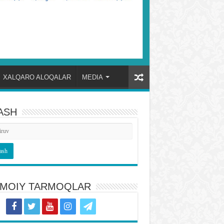
XALQARO ALOQALAR
MEDIA
ASH
TIMOIY TARMOQLAR