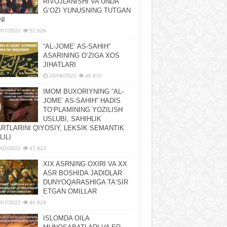
RIVOJLANISHI VA UNDA
GʻOZI YUNUSNING TUTGAN
NI
/07/2022
52,826
“AL-JOMEʼ AS-SAHIH”
ASARINING OʻZIGA XOS
JIHATLARI
29/08/2022
48,975
IMOM BUXORIYNING “AL-
JOMEʼ AS-SAHIH” HADIS
TOʻPLAMINING YOZILISH
USLUBI, SAHIHLIK
RTLARINI QIYOSIY, LЕKSIK SЕMANTIK
LILI
/02/2022
47,913
XIX ASRNING OXIRI VA XX
ASR BOSHIDA JADIDLAR
DUNYOQARASHIGA TAʼSIR
ETGAN OMILLAR
/07/2022
40,829
ISLOMDA OILA