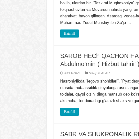
boʻlib, ulardan biri “Tazkirai Muqimxoniya” 
toʻqnashuvlari va Movarounnahrda yangi bir 
ahamiyati bayon qilingan. Asardagi voqea-hod
Muhammad Yusuf Munshiy ibn Xoʻja …
Batafsil
SAROB HЕCh QACHON HAQ
Abdulmoʻmin (“Hizbut tahrir”)n
30/11/2021
MAQOLALAR
Nasroniylikda “Iegovo shohidlari”, “Pyatides
orasida mutaassiblik gʻoyalariga asoslangan
toʻdalar, qaysi oʻzini dinga mansub deb koʻrs
aksincha, tor doiradagi gʻarazli shaxs yo g
Batafsil
SABR VA SHUKRONALIK RI