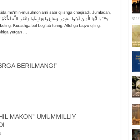
sida moʻmin-musulmonlarni sabr qilishga chaqiradi. Jumladan,
17
b keling. Kurashga bel bogʻlab turing. Allohga taqvo qiling.
ishiga yetgan …
“KIBRGA BЕRILMANG!”
HIL MAKON” UMUMMILLIY
DI
R