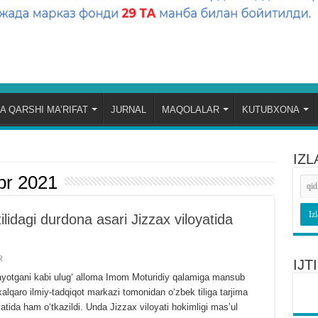
A QARSHI MA’RIFAT
JURNAL
MAQOLALAR
KUTUBXONA
IZL
br 2021
lidagi durdona asari Jizzax viloyatida
R
IJ
layotgani kabi ulugʻ alloma Imom Moturidiy qalamiga mansub
xalqaro ilmiy-tadqiqot markazi tomonidan oʻzbek tiliga tarjima
oyatida ham oʻtkazildi. Unda Jizzax viloyati hokimligi masʼul