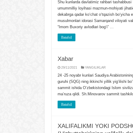
Shu kunlarda davlatimiz rahbari tashabbusi
umummilliy loyihasi mazmun-mohiyati jihatida
dekabrga qadar koʻchat oʻtqazish boʻyicha eʼ
musulmonlari idorasi Samarqand viloyati vak
“Imom Buxoriy avlodlari bogʻi” …
Batafsil
Xabar
29/11/2021
YANGILIKLAR
24 -25 noyabr kunlari Saudiya Arabistoninin
guruhi (SQG) ning ikkinchi yillik yigʻilishi boʻ
sammit ishida Oʻzbekistondagi Islom siviliz
maʼruza qildi. Sh.Minovarov sammit tashkilot
Batafsil
XALIFALIKMI YOKI PODSHO