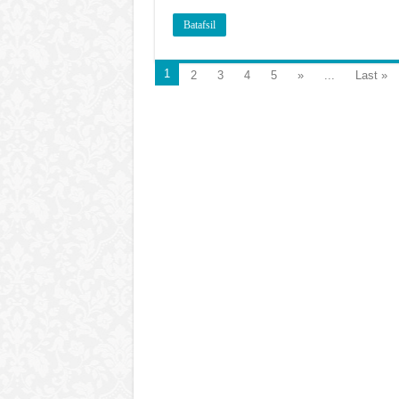
Batafsil
1
2
3
4
5
»
...
Last »