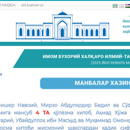
 HAQIDA
old.bukhari.uz