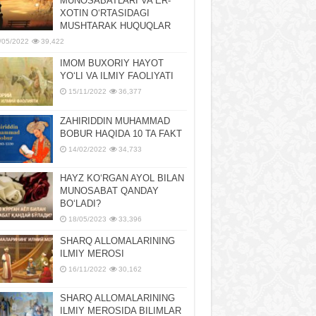
MUNOSABATLARI VA ER-
XOTIN OʻRTASIDAGI
MUSHTARAK HUQUQLAR
/05/2022
39,422
IMOM BUXORIY HAYOT
YOʻLI VA ILMIY FAOLIYATI
15/11/2022
36,377
ZAHIRIDDIN MUHAMMAD
BOBUR HAQIDA 10 TA FAKT
14/02/2022
34,733
HAYZ KOʻRGAN AYOL BILAN
MUNOSABAT QANDAY
BOʻLADI?
18/05/2023
33,396
SHARQ ALLOMALARINING
ILMIY MEROSI
16/11/2022
30,162
SHARQ ALLOMALARINING
ILMIY MЕROSIDA BILIMLAR