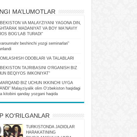
ʻNGI MA’LUMOTLAR
ZBEKISTON VA MALAYZIYANI YAGONA DIN,
HTARAK MADANIYAT VA BOY MAʼNAVIY
OS BOGʻLAB TURADI”
arounnahr beshinchi yozgi seminarlari”
nlandi
OMLASHISH ODOBLARI VA TALABLARI
ZBEKISTON TAJRIBASINI OʻRGANISH BIZ
UN BEQIYOS IMKONIYAT”
MARQAND BIZ UCHUN IKKINCHI UYGA
NDI” Malayziyalik olim Oʻzbekiston haqidagi
ra kitobini qanday yozgani haqida
P KO‘RILGANLAR
TURKISTONDA JADIDLAR
HARAKATINING