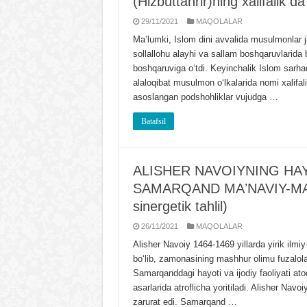
(Hizbuttahrir)ning xalifalik da
29/11/2021
MAQOLALAR
Maʼlumki, Islom dini avvalida musulmonlar
sollallohu alayhi va sallam boshqaruvlarida 
boshqaruviga oʻtdi. Keyinchalik Islom sarhadl
alaloqibat musulmon oʻlkalarida nomi xalifa
asoslangan podshohliklar vujudga …
Batafsil
ALISHЕR NAVOIYNING HAY
SAMARQAND MAʼNAVIY-MAʼRI
sinergetik tahlil)
26/11/2021
MAQOLALAR
Alisher Navoiy 1464-1469 yillarda yirik il
boʻlib, zamonasining mashhur olimu fuzalola
Samarqanddagi hayoti va ijodiy faoliyati ato
asarlarida atroflicha yoritiladi. Alisher Na
zarurat edi. Samarqand …