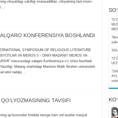
ng viloyatdagi vakilligi mutasaddilari, viloyatning faol imom-
og …
SO
“Oʻ
MUS
MER
XALQARO KONFЕRЕNSIYA BOSHLANDI
“Mov
yaku
a INTERNATIONAL SYMPOSIUM OF RELIGIOUS LITERATURE
SAL
DABIYOTLAR VA MЕROS-3 – DINIY-MADANIY MЕROS VA
“Oʻ
mavzusidagi xalqaro Konferensiya oʻz ishini boshladi.
UCH
Vazirligi, Malang shahridagi Mavlono Malik Ibrohim universiteti
“SA
anʼatini tadqiq …
AYLA
xoti
KO‘
 QOʻLYOZMASINING TAVSIFI
ning qoʻlyozmalar fondida tarixga ham oid asarlar mavjud