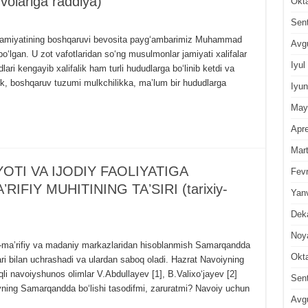
ʼvolariga raddiya)
Okt
Sen
 jamiyatining boshqaruvi bevosita paygʻambarimiz Muhammad
Avg
boʻlgan. U zot vafotlaridan soʻng musulmonlar jamiyati xalifalar
Iyul
ari kengayib xalifalik ham turli hududlarga boʻlinib ketdi va
lik, boshqaruv tuzumi mulkchilikka, maʼlum bir hududlarga
Iyun
May
Apre
Mar
OTI VA IJODIY FAOLIYATIGA
Fevr
FIY MUHITINING TAʼSIRI (tarixiy-
Yan
Dek
Noy
miy-maʼrifiy va madaniy markazlaridan hisoblanmish Samarqandda
Okt
ri bilan uchrashadi va ulardan saboq oladi. Hazrat Navoiyning
qli navoiyshunos olimlar V.Abdullayev [1], B.Valixoʻjayev [2]
Sen
voiyning Samarqandda boʻlishi tasodifmi, zaruratmi? Navoiy uchun
Avg