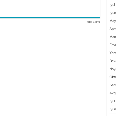
Iyul
Iyun
May
Page 1 of 9
Apre
Mar
Fevr
Yan
Dek
Noy
Okt
Sen
Avg
Iyul
Iyun