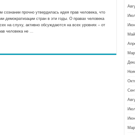
Авг
м сознании прочно утвердилась идея прав человека, что
Июл
и демократизации стран в эти годы. О правах человека
всех на слуху, активно обсуждаются на всех уровнях – от
Июн
рав человека не …
Май
Апр
Мар
Дек
Ноя
Окт
Сен
Авг
Июл
Июн
Мар