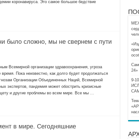
ндемии коронавируса. Это самое большое бедствие
ПО
МЕЖ
сер
чел
ни было сложно, мы не свернем с пути
«Из
ори
осо
Сам
нным Всемирной организации здравоохранения, угроза
24»
время. Пока неизвестно, как долго будет продолжаться
огнозам Организации Объединенных Наций, Всемирной
9-
ИС
ных экспертов, пандемия может обострить кризисные
СА
щету и другие проблемы во всем мире. Все мы …
Тем
«АР
нас
ент в мире. Сегодняшние
АР