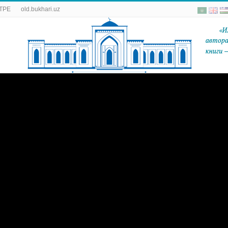
ТРЕ
old.bukhari.uz