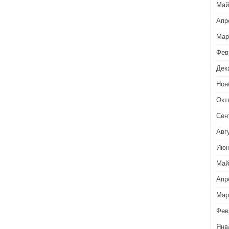
Май
Апр
Мар
Фев
Дек
Ноя
Окт
Сен
Авг
Июн
Май
Апр
Мар
Фев
Янв