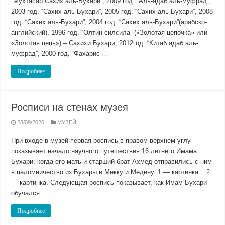
“Мухтасар Сахих аль-Бухари”, 2009 год. “Аль-адаб аль-муфрад”,
2003 год. “Сахих аль-Бухари”, 2005 год. “Сахих аль-Бухари”, 2008
год. “Сахих аль-Бухари”, 2004 год. “Сахих аль-Бухари”(арабско-
английский), 1996 год. “Олтин силсила” («Золотая цепочка» или
«Золотая цепь») – Сахихи Бухари, 2012год. “Китаб адаб аль-
муфрад”, 2000 год. “Фахарис …
Подробнее
Росписи на стенах музея
28/09/2020
МУЗЕЙ
При входе в музей первая роспись в правом верхнем углу
показывает начало научного путешествия 16 летнего Имама
Бухари, когда его мать и старший брат Ахмед отправились с ним
в паломничество из Бухары в Мекку и Медину. 1 — картинка. 2
— картинка. Следующая роспись показывает, как Имам Бухари
обучался …
Подробнее