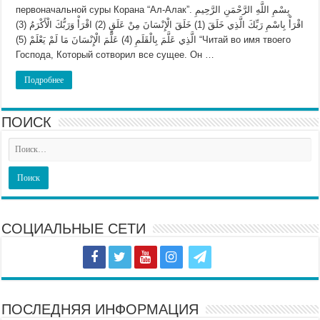
первоначальной суры Корана “Ал-Алак”. بِسْمِ اللَّهِ الرَّحْمَنِ الرَّحِيمِ
اقْرَأْ بِاسْمِ رَبِّكَ الَّذِي خَلَقَ (1) خَلَقَ الْإِنْسَانَ مِنْ عَلَقٍ (2) اقْرَأْ وَرَبُّكَ الْأَكْرَمُ (3)
الَّذِي عَلَّمَ بِالْقَلَمِ (4) عَلَّمَ الْإِنْسَانَ مَا لَمْ يَعْلَمْ (5) “Читай во имя твоего
Господа, Который сотворил все сущее. Он …
Подробнее
ПОИСК
СОЦИАЛЬНЫЕ СЕТИ
ПОСЛЕДНЯЯ ИНФОРМАЦИЯ