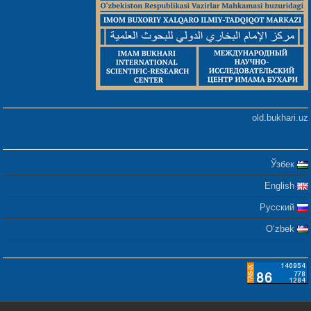
old.bukhari.uz
Ўзбек
English
Русский
Oʻzbek