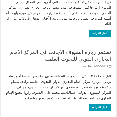
في السنوات الأخيرة، تُقدّر الإصلاحات التي أجريت في المجال الديني –
التربوي اعترافا كبيرا ليست في بلدنا فقط، بل في الخارج أيضا. إن المركز
العلمي الذي تم تنظيمه على أساس خطة رئيسنا الموقر ش. ميرضيايوف له
أهمية كبيرة في تطوير روحانية بلدنا وتربية الأجيال الصغار. في 3 مارس، زار
النائب …
أكمل القراءة
تستمر زيارة الضيوف الاجانب في المركز الإمام
البخاري الدولي للبحوث العلمية
05/03/2019
الأخبار
التاريخ 3/03/19 ، كان نائب وزير الصناعة بجمهورية مصر العربية أحمد طه
برعي لزيارة مركز الامام البخاري الدولي للبحوث العلمية يرافقه ممثلو
سفارة جمهورية مصر العربية في أوزبكستان، رحب الضيوف موظف
المركز للشؤون الدولية عبدالباسط محمد علي الضيوف زاروا مجمع الإمام
البخاري ثم المدرسة العالية للعلوم الحديث تم توفير معلومات …
أكمل القراءة