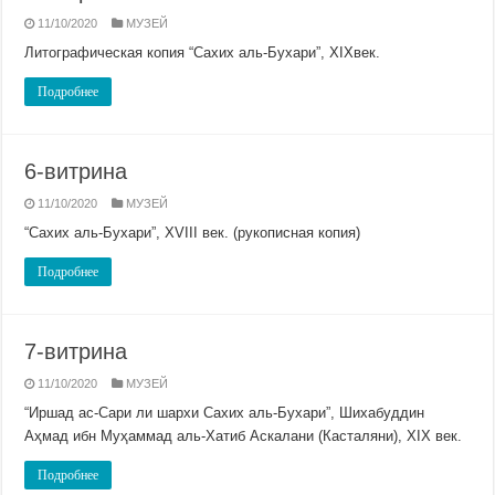
11/10/2020
МУЗЕЙ
Литографическая копия “Сахих аль-Бухари”, ХIХвек.
Подробнее
6-витрина
11/10/2020
МУЗЕЙ
“Сахих аль-Бухари”, ХVIII век. (рукописная копия)
Подробнее
7-витрина
11/10/2020
МУЗЕЙ
“Иршад ас-Сари ли шархи Сахих аль-Бухари”, Шихабуддин
Аҳмад ибн Муҳаммад аль-Хатиб Аскалани (Касталяни), ХIХ век.
Подробнее