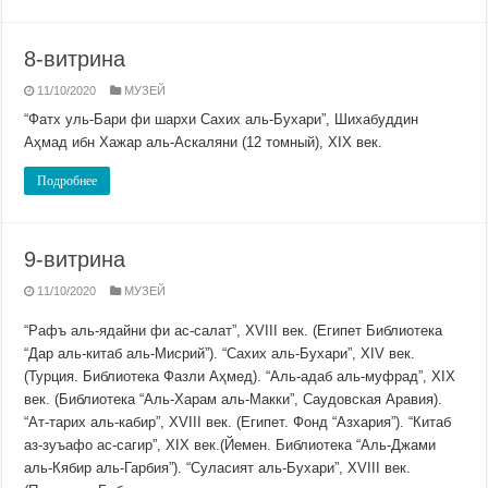
8-витрина
11/10/2020
МУЗЕЙ
“Фатх уль-Бари фи шархи Сахих аль-Бухари”, Шихабуддин
Аҳмад ибн Хажар аль-Аскаляни (12 томный), ХIХ век.
Подробнее
9-витрина
11/10/2020
МУЗЕЙ
“Рафъ аль-ядайни фи ас-салат”, ХVIII век. (Египет Библиотека
“Дар аль-китаб аль-Мисрий”). “Сахих аль-Бухари”, XIV век.
(Турция. Библиотека Фазли Аҳмед). “Аль-адаб аль-муфрад”, ХIХ
век. (Библиотека “Аль-Харам аль-Макки”, Саудовская Аравия).
“Ат-тарих аль-кабир”, ХVIII век. (Египет. Фонд “Азхария”). “Китаб
аз-зуъафо ас-сагир”, ХIХ век.(Йемен. Библиотека “Аль-Джами
аль-Кябир аль-Гарбия”). “Суласият аль-Бухари”, ХVIII век.