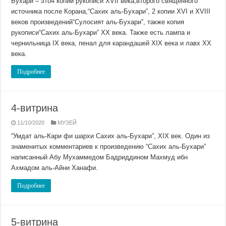
Бухари – это4 копии рукописи XVII века,второго священного
источника после Корана,“Сахих аль-Бухари”, 2 копии XVI и XVIII
веков произведений“Сулосият аль-Бухари”, также копия
рукописи“Сахих аль-Бухари” XX века. Также есть лампа и
чернильница IX века, пенал для карандашей XIX века и лавх XX
века.
Подробнее
4-витрина
11/10/2020
МУЗЕЙ
“Умдат аль-Кари фи шархи Сахих аль-Бухари”, ХIХ век. Один из
знаменитых комментариев к произведению “Сахих аль-Бухари”
написанный Абу Мухаммедом Бадриддином Махмуд ибн
Ахмадом аль-Айни Ханафи.
Подробнее
5-витрина